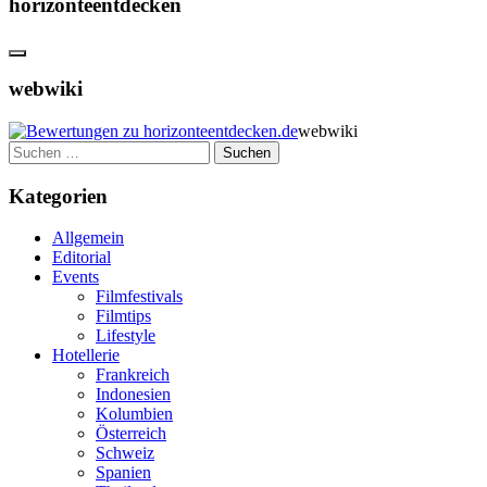
horizonteentdecken
webwiki
webwiki
Suchen
nach:
Kategorien
Allgemein
Editorial
Events
Filmfestivals
Filmtips
Lifestyle
Hotellerie
Frankreich
Indonesien
Kolumbien
Österreich
Schweiz
Spanien