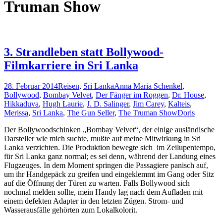
Truman Show
3. Strandleben statt Bollywood-
Filmkarriere in Sri Lanka
28. Februar 2014
Reisen
,
Sri Lanka
Anna Maria Schenkel
,
Bollywood
,
Bombay Velvet
,
Der Fänger im Roggen
,
Dr. House
,
Hikkaduva
,
Hugh Laurie
,
J. D. Salinger
,
Jim Carey
,
Kalteis
,
Merissa
,
Sri Lanka
,
The Gun Seller
,
The Truman Show
Doris
Der Bollywoodschinken „Bombay Velvet“, der einige ausländische
Darsteller wie mich suchte, mußte auf meine Mitwirkung in Sri
Lanka verzichten. Die Produktion bewegte sich im Zeilupentempo,
für Sri Lanka ganz normal; es sei denn, während der Landung eines
Flugzeuges. In dem Moment springen die Passagiere panisch auf,
um ihr Handgepäck zu greifen und eingeklemmt im Gang oder Sitz
auf die Öffnung der Türen zu warten. Falls Bollywood sich
nochmal melden sollte, mein Handy lag nach dem Aufladen mit
einem defekten Adapter in den letzten Zügen. Strom- und
Wasserausfälle gehörten zum Lokalkolorit.