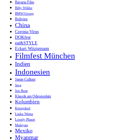
Bavaria Film
Billy Wilder
BMW-Group
Bolivien
China
Corona-Virus
DOKfest
eat&STYLE
Eckart Witzigmann
Filmfest München
Indien
Indonesien
Jamie Cullum
Java
Jon Rose
Klassik am Odeonsplatz
Kolumbien
Königshof
Linke Weine
Lonely Planet
Malaysia
Mexiko
Myanmar