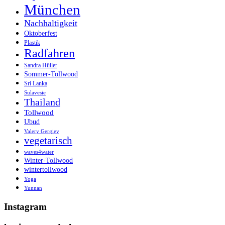
München
Nachhaltigkeit
Oktoberfest
Plastik
Radfahren
Sandra Hüller
Sommer-Tollwood
Sri Lanka
Sulavesie
Thailand
Tollwood
Ubud
Valery Gergiev
vegetarisch
waves4water
Winter-Tollwood
wintertollwood
Yoga
Yunnan
Instagram