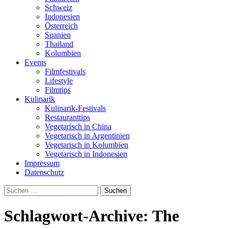
Schweiz
Indonesien
Österreich
Spanien
Thailand
Kolumbien
Events
Filmfestivals
Lifestyle
Filmtips
Kulinarik
Kulinarik-Festivals
Restauranttips
Vegetarisch in China
Vegetarisch in Argentinien
Vegetarisch in Kolumbien
Vegetarisch in Indonesien
Impressum
Datenschutz
Suchen
nach:
Schlagwort-Archive: The