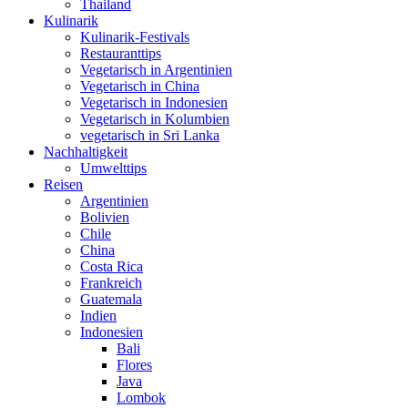
Thailand
Kulinarik
Kulinarik-Festivals
Restauranttips
Vegetarisch in Argentinien
Vegetarisch in China
Vegetarisch in Indonesien
Vegetarisch in Kolumbien
vegetarisch in Sri Lanka
Nachhaltigkeit
Umwelttips
Reisen
Argentinien
Bolivien
Chile
China
Costa Rica
Frankreich
Guatemala
Indien
Indonesien
Bali
Flores
Java
Lombok