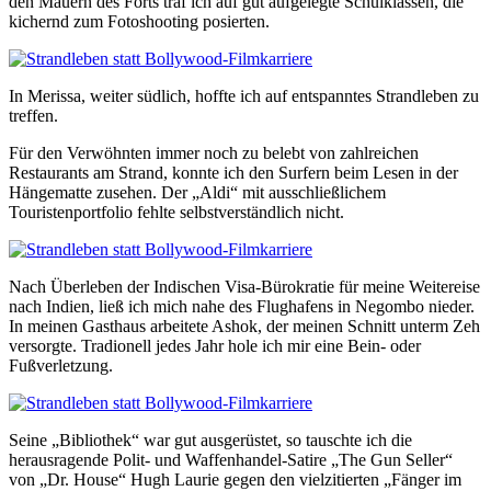
den Mauern des Forts traf ich auf gut aufgelegte Schulklassen, die
kichernd zum Fotoshooting posierten.
In Merissa, weiter südlich, hoffte ich auf entspanntes Strandleben zu
treffen.
Für den Verwöhnten immer noch zu belebt von zahlreichen
Restaurants am Strand, konnte ich den Surfern beim Lesen in der
Hängematte zusehen. Der „Aldi“ mit ausschließlichem
Touristenportfolio fehlte selbstverständlich nicht.
Nach Überleben der Indischen Visa-Bürokratie für meine Weitereise
nach Indien, ließ ich mich nahe des Flughafens in Negombo nieder.
In meinen Gasthaus arbeitete Ashok, der meinen Schnitt unterm Zeh
versorgte. Tradionell jedes Jahr hole ich mir eine Bein- oder
Fußverletzung.
Seine „Bibliothek“ war gut ausgerüstet, so tauschte ich die
herausragende Polit- und Waffenhandel-Satire „The Gun Seller“
von „Dr. House“ Hugh Laurie gegen den vielzitierten „Fänger im