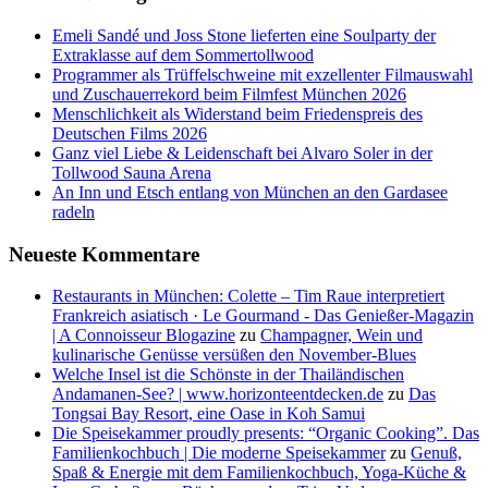
Emeli Sandé und Joss Stone lieferten eine Soulparty der
Extraklasse auf dem Sommertollwood
Programmer als Trüffelschweine mit exzellenter Filmauswahl
und Zuschauerrekord beim Filmfest München 2026
Menschlichkeit als Widerstand beim Friedenspreis des
Deutschen Films 2026
Ganz viel Liebe & Leidenschaft bei Alvaro Soler in der
Tollwood Sauna Arena
An Inn und Etsch entlang von München an den Gardasee
radeln
Neueste Kommentare
Restaurants in München: Colette – Tim Raue interpretiert
Frankreich asiatisch · Le Gourmand - Das Genießer-Magazin
| A Connoisseur Blogazine
zu
Champagner, Wein und
kulinarische Genüsse versüßen den November-Blues
Welche Insel ist die Schönste in der Thailändischen
Andamanen-See? | www.horizonteentdecken.de
zu
Das
Tongsai Bay Resort, eine Oase in Koh Samui
Die Speisekammer proudly presents: “Organic Cooking”. Das
Familienkochbuch | Die moderne Speisekammer
zu
Genuß,
Spaß & Energie mit dem Familienkochbuch, Yoga-Küche &