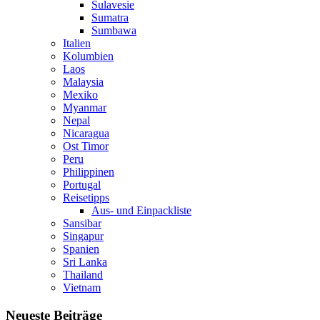
Sulavesie
Sumatra
Sumbawa
Italien
Kolumbien
Laos
Malaysia
Mexiko
Myanmar
Nepal
Nicaragua
Ost Timor
Peru
Philippinen
Portugal
Reisetipps
Aus- und Einpackliste
Sansibar
Singapur
Spanien
Sri Lanka
Thailand
Vietnam
Neueste Beiträge