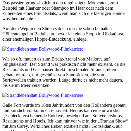
Das passiert grundsätzlich in den ungünstigen Momenten, zum
Beispiel mit Haarkur oder Shampoo im Haar oder nach dem
Zubereiten eines Fruchtsalats, wenn man sich die klebrigen Hände
waschen möchte.
Auf dem Weg in den Süden sah ich mir die schön bemalten
Höhlentempel in Badulla an, bevor ich einen Stopp in Hikkaduva,
einer ehemaligen Hippie-Entdeckung, einlege.
Wie so oft, mutiert es zum Ersatz-Arenal von Mallorca auf
Singhalesisch. Der Strand war praktisch nicht mehr existent, da die
Restaurants und Gasthäuser direkt im schmalen Strandstreifen
gebaut wurden, nur geschützt von Sandsäcken, die von
Surferwellen traktiert wurden. Lange dürfte es nicht mehr dauern,
bis sie im Meer versinken.
Galle Fort wurde im 16ten Jahrhundert von den Holländern gebaut
und kürzlich vollkommen renoviert. Heraus kam eine unwirklich
geschleckt erscheinende Enklave, bestehend aus Souveniershops,
Restaurants und Hotels. Ich kam mir vor wie in der „Truman Show“
mit Jim Carey. Wirkliches Leben existiert nicht? Gottseidank, auf