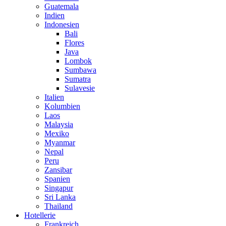
Guatemala
Indien
Indonesien
Bali
Flores
Java
Lombok
Sumbawa
Sumatra
Sulavesie
Italien
Kolumbien
Laos
Malaysia
Mexiko
Myanmar
Nepal
Peru
Zansibar
Spanien
Singapur
Sri Lanka
Thailand
Hotellerie
Frankreich