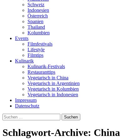
Schweiz
Indonesien
Österreich
Spanien
Thailand
Kolumbien
Events
Filmfestivals
Lifestyle
Filmtips
Kulinarik
Kulinarik-Festivals
Restauranttips
Vegetarisch in China
Vegetarisch in Argentinien
Vegetarisch in Kolumbien
Vegetarisch in Indonesien
Impressum
Datenschutz
Suchen
nach:
Schlagwort-Archive: China