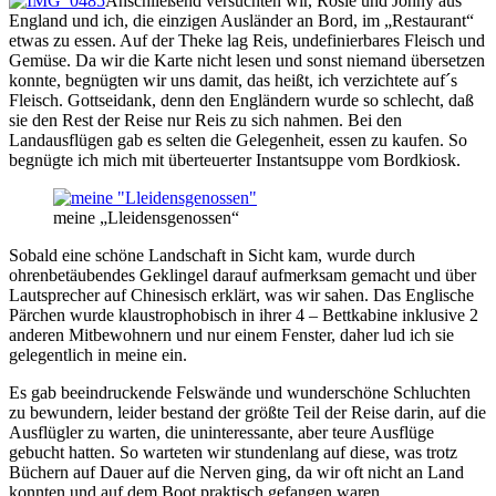
Anschließend versuchten wir, Rosie und Jonny aus
England und ich, die einzigen Ausländer an Bord, im „Restaurant“
etwas zu essen. Auf der Theke lag Reis, undefinierbares Fleisch und
Gemüse. Da wir die Karte nicht lesen und sonst niemand übersetzen
konnte, begnügten wir uns damit, das heißt, ich verzichtete auf´s
Fleisch. Gottseidank, denn den Engländern wurde so schlecht, daß
sie den Rest der Reise nur Reis zu sich nahmen. Bei den
Landausflügen gab es selten die Gelegenheit, essen zu kaufen. So
begnügte ich mich mit überteuerter Instantsuppe vom Bordkiosk.
meine „Lleidensgenossen“
Sobald eine schöne Landschaft in Sicht kam, wurde durch
ohrenbetäubendes Geklingel darauf aufmerksam gemacht und über
Lautsprecher auf Chinesisch erklärt, was wir sahen. Das Englische
Pärchen wurde klaustrophobisch in ihrer 4 – Bettkabine inklusive 2
anderen Mitbewohnern und nur einem Fenster, daher lud ich sie
gelegentlich in meine ein.
Es gab beeindruckende Felswände und wunderschöne Schluchten
zu bewundern, leider bestand der größte Teil der Reise darin, auf die
Ausflügler zu warten, die uninteressante, aber teure Ausflüge
gebucht hatten. So warteten wir stundenlang auf diese, was trotz
Büchern auf Dauer auf die Nerven ging, da wir oft nicht an Land
konnten und auf dem Boot praktisch gefangen waren.