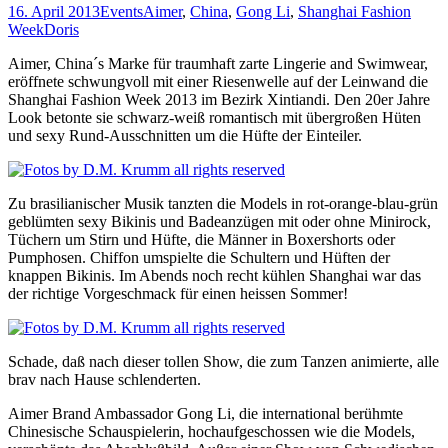
16. April 2013
Events
Aimer
,
China
,
Gong Li
,
Shanghai Fashion
Week
Doris
Aimer, China´s Marke für traumhaft zarte Lingerie and Swimwear,
eröffnete schwungvoll mit einer Riesenwelle auf der Leinwand die
Shanghai Fashion Week 2013 im Bezirk Xintiandi. Den 20er Jahre
Look betonte sie schwarz-weiß romantisch mit übergroßen Hüten
und sexy Rund-Ausschnitten um die Hüfte der Einteiler.
Zu brasilianischer Musik tanzten die Models in rot-orange-blau-grün
geblümten sexy Bikinis und Badeanzügen mit oder ohne Minirock,
Tüchern um Stirn und Hüfte, die Männer in Boxershorts oder
Pumphosen. Chiffon umspielte die Schultern und Hüften der
knappen Bikinis. Im Abends noch recht kühlen Shanghai war das
der richtige Vorgeschmack für einen heissen Sommer!
Schade, daß nach dieser tollen Show, die zum Tanzen animierte, alle
brav nach Hause schlenderten.
Aimer Brand Ambassador Gong Li, die international berühmte
Chinesische Schauspielerin, hochaufgeschossen wie die Models,