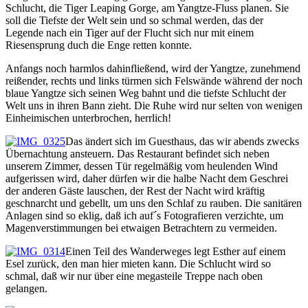
Schlucht, die Tiger Leaping Gorge, am Yangtze-Fluss planen. Sie
soll die Tiefste der Welt sein und so schmal werden, das der
Legende nach ein Tiger auf der Flucht sich nur mit einem
Riesensprung duch die Enge retten konnte.
Anfangs noch harmlos dahinfließend, wird der Yangtze, zunehmend
reißender, rechts und links türmen sich Felswände während der noch
blaue Yangtze sich seinen Weg bahnt und die tiefste Schlucht der
Welt uns in ihren Bann zieht. Die Ruhe wird nur selten von wenigen
Einheimischen unterbrochen, herrlich!
Das ändert sich im Guesthaus, das wir abends zwecks
Übernachtung ansteuern. Das Restaurant befindet sich neben
unserem Zimmer, dessen Tür regelmäßig vom heulenden Wind
aufgerissen wird, daher dürfen wir die halbe Nacht dem Geschrei
der anderen Gäste lauschen, der Rest der Nacht wird kräftig
geschnarcht und gebellt, um uns den Schlaf zu rauben. Die sanitären
Anlagen sind so eklig, daß ich auf´s Fotografieren verzichte, um
Magenverstimmungen bei etwaigen Betrachtern zu vermeiden.
Einen Teil des Wanderweges legt Esther auf einem
Esel zurück, den man hier mieten kann. Die Schlucht wird so
schmal, daß wir nur über eine megasteile Treppe nach oben
gelangen.