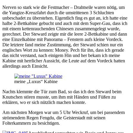
Nerven so stark wie die Festmacher – Drahtseile waren nötig, um
die Yangtze-Kreuzfahrt durch die umstrittenen 3 Schluchten
unbeschadet zu überstehen. Eigentlich fing es gut an, ich hatte eine
halbe 2-Bettkabine gebucht und auch mit dem Super-Gau, dass ich
mit einem kettenrauchenden Chinesen zusammengelegt wurde,
gerechnet. Der Steward zeigte mir die leere 2-Bettkabine und dann
eine Einzelkabine mit Panorama – Fenstern aufs kleine Vordeck.
Die letztere fand meine Zustimmung, der Steward schien nur ein
englisches Wort zu kennen: Money. Pech für ihn, dass ich gerade
das nicht verstand, nach einigem Hin und her bekam ich meine
Kabine mit herrlicher Aussicht, die Leute auf dem Vordeck hatten
allerdings auch Einsicht.
meine „Luxus“ Kabine
Nachts klemmte die Tür zum Bad, so das ich den Steward beim
Knutschen stören musste, um ihm mit Händen und Füßen zu
erklären, wo er sich nützlich machen konnte.
Am nächsten Morgen war um 5 Uhr Weckruf, um bei passendem
strömendem Regen Fengdu, die Geisterstadt mit seinen
Folterkammern zu besichtigen.