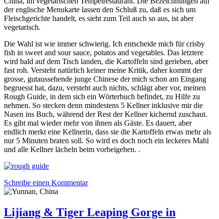
China, im vegetarischen Tempelrestaurant. Die Bezeichnungen auf
der englische Menukarte lassen den Schluß zu, daß es sich um
Fleischgerichte handelt, es sieht zum Teil auch so aus, ist aber
vegetarisch.
Die Wahl ist wie immer schwierig. Ich entscheide mich für crisby
fish in sweet and sour sauce, potatos and vegetables. Das letztere
wird bald auf dem Tisch landen, die Kartoffeln sind gerieben, aber
fast roh. Versteht natürlich keiner meine Kritik, daher kommt der
grosse, gutaussehende junge Chinese der mich schon am Eingang
begruesst hat, dazu, versteht auch nichts, schlägt aber vor, meinen
Rough Guide, in dem sich ein Wörterbuch befindet, zu Hilfe zu
nehmen. So stecken denn mindestens 5 Kellner inklusive mir die
Nasen ins Buch, während der Rest der Kellner kichernd zuschaut.
Es gibt mal wieder mehr von ihnen als Gäste. Es dauert, aber
endlich merkt eine Kellnerin, dass sie die Kartoffeln etwas mehr als
nur 5 Minuten braten soll. So wird es doch noch ein leckeres Mahl
und alle Kellner lächeln beim vorbeigehen. .
Schreibe einen Kommentar
Lijiang & Tiger Leaping Gorge in