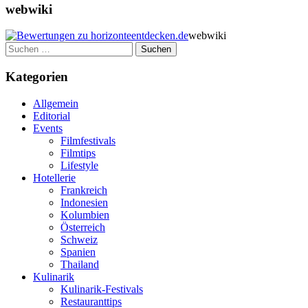
webwiki
webwiki
Suchen
nach:
Kategorien
Allgemein
Editorial
Events
Filmfestivals
Filmtips
Lifestyle
Hotellerie
Frankreich
Indonesien
Kolumbien
Österreich
Schweiz
Spanien
Thailand
Kulinarik
Kulinarik-Festivals
Restauranttips