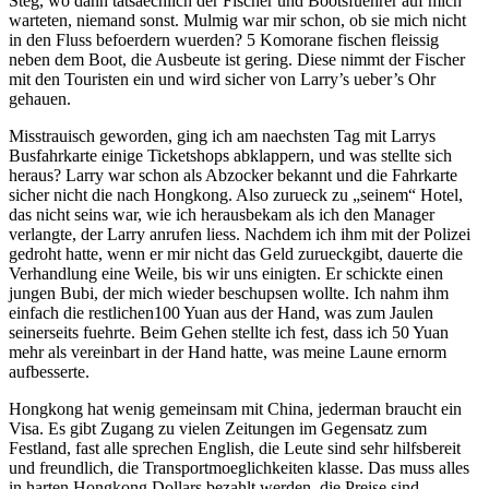
Steg, wo dann tatsaechlich der Fischer und Bootsfuehrer auf mich
warteten, niemand sonst. Mulmig war mir schon, ob sie mich nicht
in den Fluss befoerdern wuerden? 5 Komorane fischen fleissig
neben dem Boot, die Ausbeute ist gering. Diese nimmt der Fischer
mit den Touristen ein und wird sicher von Larry’s ueber’s Ohr
gehauen.
Misstrauisch geworden, ging ich am naechsten Tag mit Larrys
Busfahrkarte einige Ticketshops abklappern, und was stellte sich
heraus? Larry war schon als Abzocker bekannt und die Fahrkarte
sicher nicht die nach Hongkong. Also zurueck zu „seinem“ Hotel,
das nicht seins war, wie ich herausbekam als ich den Manager
verlangte, der Larry anrufen liess. Nachdem ich ihm mit der Polizei
gedroht hatte, wenn er mir nicht das Geld zurueckgibt, dauerte die
Verhandlung eine Weile, bis wir uns einigten. Er schickte einen
jungen Bubi, der mich wieder beschupsen wollte. Ich nahm ihm
einfach die restlichen100 Yuan aus der Hand, was zum Jaulen
seinerseits fuehrte. Beim Gehen stellte ich fest, dass ich 50 Yuan
mehr als vereinbart in der Hand hatte, was meine Laune ernorm
aufbesserte.
Hongkong hat wenig gemeinsam mit China, jederman braucht ein
Visa. Es gibt Zugang zu vielen Zeitungen im Gegensatz zum
Festland, fast alle sprechen English, die Leute sind sehr hilfsbereit
und freundlich, die Transportmoeglichkeiten klasse. Das muss alles
in harten Hongkong Dollars bezahlt werden, die Preise sind