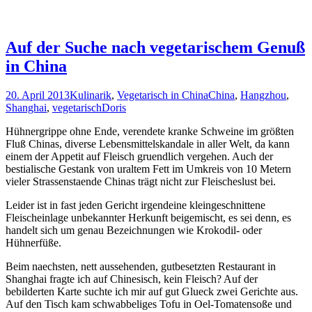
Auf der Suche nach vegetarischem Genuß
in China
20. April 2013
Kulinarik
,
Vegetarisch in China
China
,
Hangzhou
,
Shanghai
,
vegetarisch
Doris
Hühnergrippe ohne Ende, verendete kranke Schweine im größten
Fluß Chinas, diverse Lebensmittelskandale in aller Welt, da kann
einem der Appetit auf Fleisch gruendlich vergehen. Auch der
bestialische Gestank von uraltem Fett im Umkreis von 10 Metern
vieler Strassenstaende Chinas trägt nicht zur Fleischeslust bei.
Leider ist in fast jeden Gericht irgendeine kleingeschnittene
Fleischeinlage unbekannter Herkunft beigemischt, es sei denn, es
handelt sich um genau Bezeichnungen wie Krokodil- oder
Hühnerfüße.
Beim naechsten, nett aussehenden, gutbesetzten Restaurant in
Shanghai fragte ich auf Chinesisch, kein Fleisch? Auf der
bebilderten Karte suchte ich mir auf gut Glueck zwei Gerichte aus.
Auf den Tisch kam schwabbeliges Tofu in Oel-Tomatensoße und