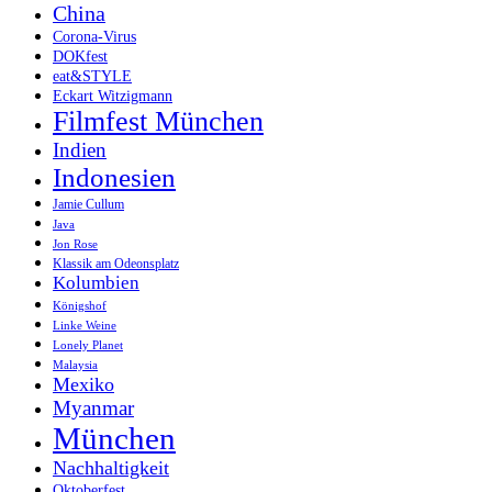
China
Corona-Virus
DOKfest
eat&STYLE
Eckart Witzigmann
Filmfest München
Indien
Indonesien
Jamie Cullum
Java
Jon Rose
Klassik am Odeonsplatz
Kolumbien
Königshof
Linke Weine
Lonely Planet
Malaysia
Mexiko
Myanmar
München
Nachhaltigkeit
Oktoberfest