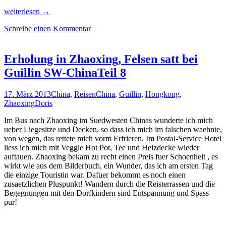
Von
weiterlesen
→
den
Schreibe einen Kommentar
Vulkanen
auf
Bali
&
Erholung in Zhaoxing, Felsen satt bei
Gili-
Guillin SW-ChinaTeil 8
Inselleben
nach
Shanghai
17. März 2013
China
,
Reisen
China
,
Guillin
,
Hongkong
,
Zhaoxing
Doris
Im Bus nach Zhaoxing im Suedwesten Chinas wunderte ich mich
ueber Liegesitze und Decken, so dass ich mich im falschen waehnte,
von wegen, das rettete mich vorm Erfrieren. Im Postal-Service Hotel
liess ich mich mit Veggie Hot Pot, Tee und Heizdecke wieder
auftauen. Zhaoxing bekam zu recht einen Preis fuer Schoenheit , es
wirkt wie aus dem Bilderbuch, ein Wunder, das ich am ersten Tag
die einzige Touristin war. Dafuer bekommt es noch einen
zusaetzlichen Pluspunkt! Wandern durch die Reisterrassen und die
Begegnungen mit den Dorfkindern sind Entspannung und Spass
pur!