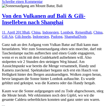
Schreibe einen Kommentar
Von den Vulkanen auf Bali & Gili-
Inselleben nach Shanghai
11. April 2013
Bali
,
China
,
Indonesien
,
Lombok
,
Reisen
Bali
,
China
,
Gili Air
,
Gili-Inseln
,
Indonesien
,
Pudong
,
Shanghai
Doris
Ganz nah an den Aufgang vom Vulkan Batur auf Bali kann man
heranfahren. Wer zum Sonnenaufgang oben sein moechte, darf mit
Taschenlampe nachts aufbrechen und einen Guide engagieren,
wenn er es nicht mit dem Guidekartell aufnehmen will. Also
stolperten wir 2 Stunden den steinigen Weg hinauf. Am
Aussichtspunkt war bereits die Menge versammelt, Handy und
Kamera zueckend. Spektakulaer begann sich erst ein Hauch von
Helligkeit hinter den Bergen anzukuendigen. Wolken zogen heran,
bevor langsam die Sonne hinter Lombok auftauchte. Es wurde
geblitzt und geknipst. was die Kamera oder das Handy hergab.
Kaum war die Sonne aufgegangen und zu Tode abgeschossen, stieg
die Meute herab. Wir erklommen noch den Gipfel, wo wir die
gesamte Caldera ueberblicken konnten und ganz unter uns waren.