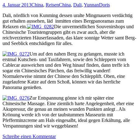
4. Januar 2013
China
,
Reisen
China
,
Dali
,
Yunnan
Doris
Dali, nördlich von Kunming dessen uralte Mingmauern verdächtig
gut erhalten aussehen, läd inmitten eines Bergpanoramas zum
Relaxen ein.
Die unvermeidlichen Souvenirshops und
Chinesische Touristengruppen gibt es zwar auch, aber die
reichverzierten Häuserfassaden, das klare sonnige Wetter samt Berg-
und Seeblick entschädigen für alles.
Um auf den nahen Berg zu gelangen, musste ich
erstmal Kutschen- und Taxifahrern, sowie den Schleppern vom
Cablecar ausweichen und den Weg hinauf finden, dann treffe ich
sogar ein Chinesisches Pärchen, das freiwillig wandert!
Normalerweise nimmt der Chinese den Schlepplift. Oben, eine
zugelaufene Katze auf dem Schoß, können wir das herrliche
Panorama genießen.
Zur Entspannung gönne ich mir später eine
Chinesische Massage. Eine ziemlich harte Angelegenheit, eher eine
Akupressur, die genau an meinen wunden Punkten anlegt . Als
Krönung werde ich von der taubstummen Masseurin mit
Pfefferminzcreme am Hals eingesalbt, ideal gegen Erkältung, alle
Verspannungen sind wir weggeblasen!
Schreibe einen Kommentar