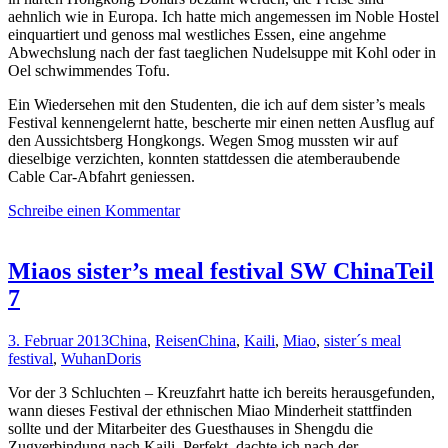
aehnlich wie in Europa. Ich hatte mich angemessen im Noble Hostel
einquartiert und genoss mal westliches Essen, eine angehme
Abwechslung nach der fast taeglichen Nudelsuppe mit Kohl oder in
Oel schwimmendes Tofu.
Ein Wiedersehen mit den Studenten, die ich auf dem sister’s meals
Festival kennengelernt hatte, bescherte mir einen netten Ausflug auf
den Aussichtsberg Hongkongs. Wegen Smog mussten wir auf
dieselbige verzichten, konnten stattdessen die atemberaubende
Cable Car-Abfahrt geniessen.
Schreibe einen Kommentar
Miaos sister’s meal festival SW ChinaTeil
7
3. Februar 2013
China
,
Reisen
China
,
Kaili
,
Miao
,
sister´s meal
festival
,
Wuhan
Doris
Vor der 3 Schluchten – Kreuzfahrt hatte ich bereits herausgefunden,
wann dieses Festival der ethnischen Miao Minderheit stattfinden
sollte und der Mitarbeiter des Guesthauses in Shengdu die
Zugverbindung nach Kaili. Perfekt, dachte ich nach der