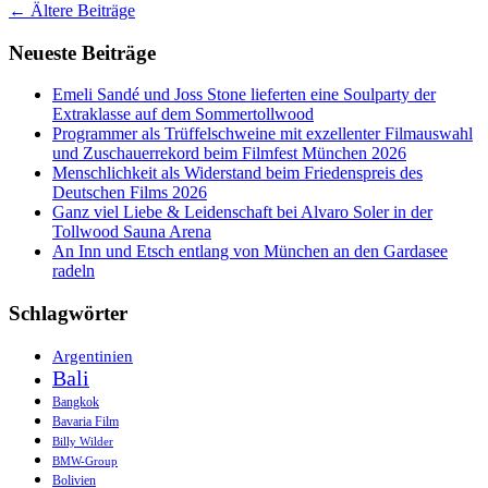
Beitrags-
←
Ältere Beiträge
Navigation
Neueste Beiträge
Emeli Sandé und Joss Stone lieferten eine Soulparty der
Extraklasse auf dem Sommertollwood
Programmer als Trüffelschweine mit exzellenter Filmauswahl
und Zuschauerrekord beim Filmfest München 2026
Menschlichkeit als Widerstand beim Friedenspreis des
Deutschen Films 2026
Ganz viel Liebe & Leidenschaft bei Alvaro Soler in der
Tollwood Sauna Arena
An Inn und Etsch entlang von München an den Gardasee
radeln
Schlagwörter
Argentinien
Bali
Bangkok
Bavaria Film
Billy Wilder
BMW-Group
Bolivien