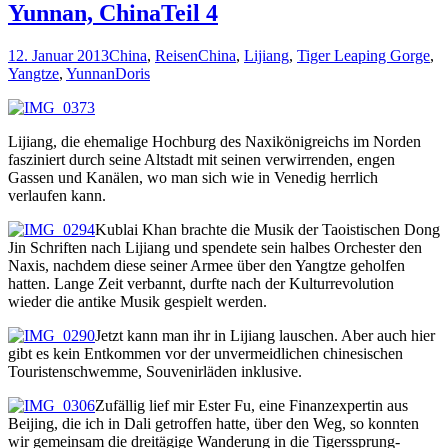
Yunnan, ChinaTeil 4
12. Januar 2013
China
,
Reisen
China
,
Lijiang
,
Tiger Leaping Gorge
,
Yangtze
,
Yunnan
Doris
Lijiang, die ehemalige Hochburg des Naxikönigreichs im Norden
fasziniert durch seine Altstadt mit seinen verwirrenden, engen
Gassen und Kanälen, wo man sich wie in Venedig herrlich
verlaufen kann.
Kublai Khan brachte die Musik der Taoistischen Dong
Jin Schriften nach Lijiang und spendete sein halbes Orchester den
Naxis, nachdem diese seiner Armee über den Yangtze geholfen
hatten. Lange Zeit verbannt, durfte nach der Kulturrevolution
wieder die antike Musik gespielt werden.
Jetzt kann man ihr in Lijiang lauschen. Aber auch hier
gibt es kein Entkommen vor der unvermeidlichen chinesischen
Touristenschwemme, Souvenirläden inklusive.
Zufällig lief mir Ester Fu, eine Finanzexpertin aus
Beijing, die ich in Dali getroffen hatte, über den Weg, so konnten
wir gemeinsam die dreitägige Wanderung in die Tigerssprung-