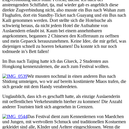
anstrengenden Schiffahrt, tja, mal wieder gab es angeblich diese
direkte Zugverbindung nicht, also musste ein Bus nach Wuhan zum
Flughafen, dort ein Standby-Ticket nach Guayang und ein Bus nach
Kaili genommen werden. Dort stellte sich die Hotelsuche als
schwierig heraus, da nicht jedem Hotel die Aufnahme von
Auslaendern erlaubt ist. Kaum bei einem annehmbaren
angekommen, begannen 2 Chinesen den Kofferraum zu oeffnen
und mein Gepaeck herauszunehmen. Keine Idee, die mir gefiel, was
diejenigen schnell zu hoeren bekamen! Da konnte ich nur noch
todmuede in’s Bett fallen!
Im Bus nach Taijing hatte ich das Glueck, 2 Studenten aus
Hongkong kennenzulernen, die auch zum Festival wollten.
Wir mussten nochmal in einen anderen Bus nach
Shidong umsteigen, wo wir auf bereits kostümierte Miaos trafen, die
sich gerade mit dem Handy verabredeten.
Unglaublich, dass ich es geschafft hatte, als einzige Auslaenderin
mit oeffentlichen Verkehrsmitteln hierher zu kommen! Die Anzahl
anderer Touristen hielt sich angenehm in Grenzen.
Das Festival dient zum Kennenlernen von Maedchen
und Jungen, mit wertvollem Schmuck und traditionellen Kostuemen
gekleidet sind alle, KInder und Aeltere eingeschlossen. Wenn die