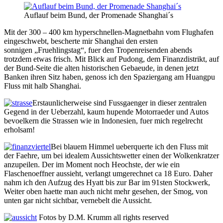
Auflauf beim Bund, der Promenade Shanghai´s
Mit der 300 – 400 km hyperschnellen-Magnetbahn vom Flughafen
eingeschwebt, bescherte mir Shanghai den ersten
sonnigen „Fruehlingstag“, fuer den Tropenreisenden abends
trotzdem etwas frisch. Mit Blick auf Pudong, dem Finanzdistrikt, auf
der Bund-Seite die alten historischen Gebaeude, in denen jetzt
Banken ihren Sitz haben, genoss ich den Spaziergang am Huangpu
Fluss mit halb Shanghai.
Erstaunlicherweise sind Fussgaenger in dieser zentralen
Gegend in der Ueberzahl, kaum hupende Motorraeder und Autos
bevoelkern die Strassen wie in Indonesien, fuer mich regelrecht
erholsam!
Bei blauem Himmel ueberquerte ich den Fluss mit
der Faehre, um bei idealem Aussichtswetter einen der Wolkenkratzer
anzupeilen. Der im Moment noch Heochste, der wie ein
Flaschenoeffner aussieht, verlangt umgerechnet ca 18 Euro. Daher
nahm ich den Aufzug des Hyatt bis zur Bar im 91sten Stockwerk,
Weiter oben haette man auch nicht mehr gesehen, der Smog, von
unten gar nicht sichtbar, vernebelt die Aussicht.
Fotos by D.M. Krumm all rights reserved