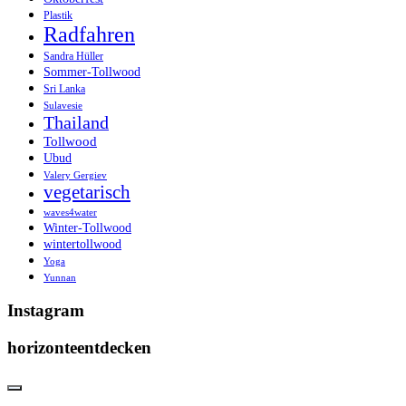
Plastik
Radfahren
Sandra Hüller
Sommer-Tollwood
Sri Lanka
Sulavesie
Thailand
Tollwood
Ubud
Valery Gergiev
vegetarisch
waves4water
Winter-Tollwood
wintertollwood
Yoga
Yunnan
Instagram
horizonteentdecken