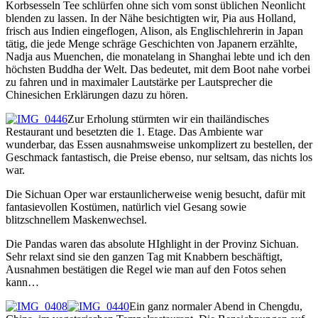
Korbsesseln Tee schlürfen ohne sich vom sonst üblichen Neonlicht
blenden zu lassen. In der Nähe besichtigten wir, Pia aus Holland,
frisch aus Indien eingeflogen, Alison, als Englischlehrerin in Japan
tätig, die jede Menge schräge Geschichten von Japanern erzählte,
Nadja aus Muenchen, die monatelang in Shanghai lebte und ich den
höchsten Buddha der Welt. Das bedeutet, mit dem Boot nahe vorbei
zu fahren und in maximaler Lautstärke per Lautsprecher die
Chinesichen Erklärungen dazu zu hören.
Zur Erholung stürmten wir ein thailändisches
Restaurant und besetzten die 1. Etage. Das Ambiente war
wunderbar, das Essen ausnahmsweise unkomplizert zu bestellen, der
Geschmack fantastisch, die Preise ebenso, nur seltsam, das nichts los
war.
Die Sichuan Oper war erstaunlicherweise wenig besucht, dafür mit
fantasievollen Kostümen, natürlich viel Gesang sowie
blitzschnellem Maskenwechsel.
Die Pandas waren das absolute HIghlight in der Provinz Sichuan.
Sehr relaxt sind sie den ganzen Tag mit Knabbern beschäftigt,
Ausnahmen bestätigen die Regel wie man auf den Fotos sehen
kann…
Ein ganz normaler Abend in Chengdu,