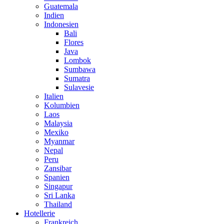
Guatemala
Indien
Indonesien
Bali
Flores
Java
Lombok
Sumbawa
Sumatra
Sulavesie
Italien
Kolumbien
Laos
Malaysia
Mexiko
Myanmar
Nepal
Peru
Zansibar
Spanien
Singapur
Sri Lanka
Thailand
Hotellerie
Frankreich