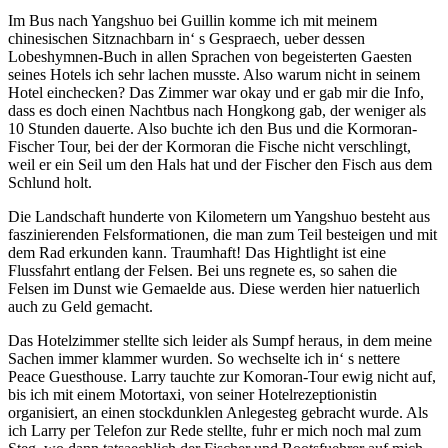
Im Bus nach Yangshuo bei Guillin komme ich mit meinem
chinesischen Sitznachbarn in‘ s Gespraech, ueber dessen
Lobeshymnen-Buch in allen Sprachen von begeisterten Gaesten
seines Hotels ich sehr lachen musste. Also warum nicht in seinem
Hotel einchecken? Das Zimmer war okay und er gab mir die Info,
dass es doch einen Nachtbus nach Hongkong gab, der weniger als
10 Stunden dauerte. Also buchte ich den Bus und die Kormoran-
Fischer Tour, bei der der Kormoran die Fische nicht verschlingt,
weil er ein Seil um den Hals hat und der Fischer den Fisch aus dem
Schlund holt.
Die Landschaft hunderte von Kilometern um Yangshuo besteht aus
faszinierenden Felsformationen, die man zum Teil besteigen und mit
dem Rad erkunden kann. Traumhaft! Das Hightlight ist eine
Flussfahrt entlang der Felsen. Bei uns regnete es, so sahen die
Felsen im Dunst wie Gemaelde aus. Diese werden hier natuerlich
auch zu Geld gemacht.
Das Hotelzimmer stellte sich leider als Sumpf heraus, in dem meine
Sachen immer klammer wurden. So wechselte ich in‘ s nettere
Peace Guesthouse. Larry tauchte zur Komoran-Tour ewig nicht auf,
bis ich mit einem Motortaxi, von seiner Hotelrezeptionistin
organisiert, an einen stockdunklen Anlegesteg gebracht wurde. Als
ich Larry per Telefon zur Rede stellte, fuhr er mich noch mal zum