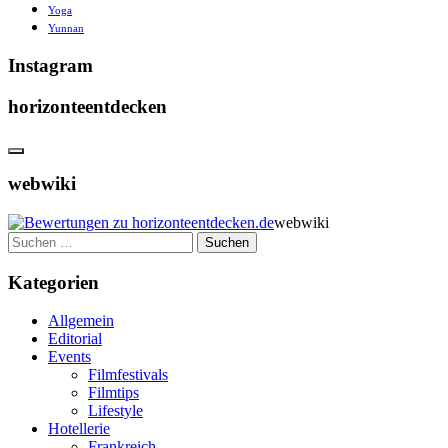
Yoga
Yunnan
Instagram
horizonteentdecken
webwiki
webwiki
Suchen
nach:
Kategorien
Allgemein
Editorial
Events
Filmfestivals
Filmtips
Lifestyle
Hotellerie
Frankreich