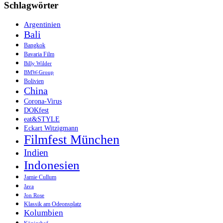
Schlagwörter
Argentinien
Bali
Bangkok
Bavaria Film
Billy Wilder
BMW-Group
Bolivien
China
Corona-Virus
DOKfest
eat&STYLE
Eckart Witzigmann
Filmfest München
Indien
Indonesien
Jamie Cullum
Java
Jon Rose
Klassik am Odeonsplatz
Kolumbien