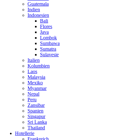
Guatemala
Indien
Indonesien
Bali
Flores
Java
Lombok
Sumbawa
Sumatra
Sulavesie
Italien
Kolumbien
Laos
Malaysia
Mexiko
Myanmar
Nepal
Peru
Zansibar
Spanien
Singapur
Sri Lanka
Thailand
Hotellerie
Frankreich