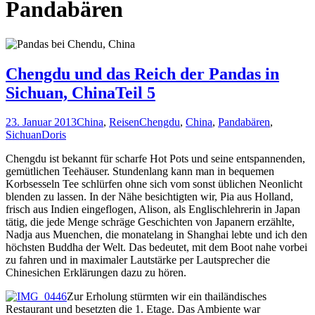
Pandabären
Chengdu und das Reich der Pandas in
Sichuan, ChinaTeil 5
23. Januar 2013
China
,
Reisen
Chengdu
,
China
,
Pandabären
,
Sichuan
Doris
Chengdu ist bekannt für scharfe Hot Pots und seine entspannenden,
gemütlichen Teehäuser. Stundenlang kann man in bequemen
Korbsesseln Tee schlürfen ohne sich vom sonst üblichen Neonlicht
blenden zu lassen. In der Nähe besichtigten wir, Pia aus Holland,
frisch aus Indien eingeflogen, Alison, als Englischlehrerin in Japan
tätig, die jede Menge schräge Geschichten von Japanern erzählte,
Nadja aus Muenchen, die monatelang in Shanghai lebte und ich den
höchsten Buddha der Welt. Das bedeutet, mit dem Boot nahe vorbei
zu fahren und in maximaler Lautstärke per Lautsprecher die
Chinesichen Erklärungen dazu zu hören.
Zur Erholung stürmten wir ein thailändisches
Restaurant und besetzten die 1. Etage. Das Ambiente war