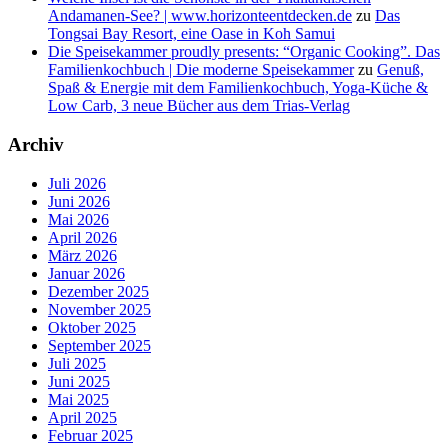
Andamanen-See? | www.horizonteentdecken.de
zu
Das
Tongsai Bay Resort, eine Oase in Koh Samui
Die Speisekammer proudly presents: “Organic Cooking”. Das
Familienkochbuch | Die moderne Speisekammer
zu
Genuß,
Spaß & Energie mit dem Familienkochbuch, Yoga-Küche &
Low Carb, 3 neue Bücher aus dem Trias-Verlag
Archiv
Juli 2026
Juni 2026
Mai 2026
April 2026
März 2026
Januar 2026
Dezember 2025
November 2025
Oktober 2025
September 2025
Juli 2025
Juni 2025
Mai 2025
April 2025
Februar 2025