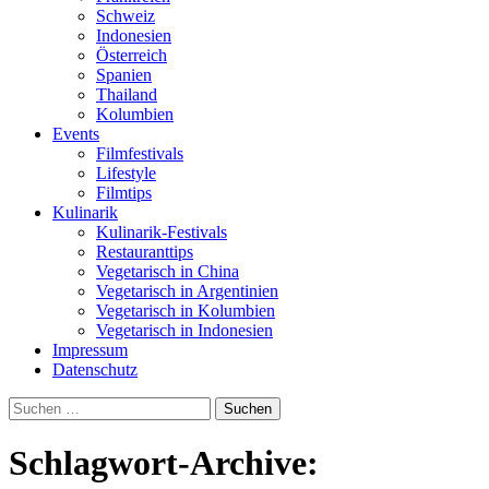
Schweiz
Indonesien
Österreich
Spanien
Thailand
Kolumbien
Events
Filmfestivals
Lifestyle
Filmtips
Kulinarik
Kulinarik-Festivals
Restauranttips
Vegetarisch in China
Vegetarisch in Argentinien
Vegetarisch in Kolumbien
Vegetarisch in Indonesien
Impressum
Datenschutz
Suchen
nach:
Schlagwort-Archive: