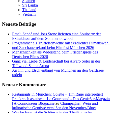
Spanien
Sri Lanka
Thailand
Vietnam
Neueste Beiträge
Emeli Sandé und Joss Stone lieferten eine Soulparty der
Extraklasse auf dem Sommertollwood
Programmer als Trüffelschweine mit exzellenter Filmauswahl
und Zuschauerrekord beim Filmfest München 2026
Menschlichkeit als Widerstand beim Friedenspreis des
Deutschen Films 2026
Ganz viel Liebe & Leidenschaft bei Alvaro Soler in der
Tollwood Sauna Arena
An Inn und Etsch entlang von München an den Gardasee
radeln
Neueste Kommentare
Restaurants in München: Colette – Tim Raue interpretiert
Frankreich asiatisch · Le Gourmand - Das Genießer-Magazin
| A Connoisseur Blogazine
zu
Champagner, Wein und
kulinarische Genüsse versüßen den November-Blues
Welche Insel ist die Schönste in der Thailändischen