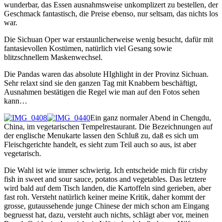
wunderbar, das Essen ausnahmsweise unkomplizert zu bestellen, der
Geschmack fantastisch, die Preise ebenso, nur seltsam, das nichts los
war.
Die Sichuan Oper war erstaunlicherweise wenig besucht, dafür mit
fantasievollen Kostümen, natürlich viel Gesang sowie
blitzschnellem Maskenwechsel.
Die Pandas waren das absolute HIghlight in der Provinz Sichuan.
Sehr relaxt sind sie den ganzen Tag mit Knabbern beschäftigt,
Ausnahmen bestätigen die Regel wie man auf den Fotos sehen
kann…
Ein ganz normaler Abend in Chengdu,
China, im vegetarischen Tempelrestaurant. Die Bezeichnungen auf
der englische Menukarte lassen den Schluß zu, daß es sich um
Fleischgerichte handelt, es sieht zum Teil auch so aus, ist aber
vegetarisch.
Die Wahl ist wie immer schwierig. Ich entscheide mich für crisby
fish in sweet and sour sauce, potatos and vegetables. Das letztere
wird bald auf dem Tisch landen, die Kartoffeln sind gerieben, aber
fast roh. Versteht natürlich keiner meine Kritik, daher kommt der
grosse, gutaussehende junge Chinese der mich schon am Eingang
begruesst hat, dazu, versteht auch nichts, schlägt aber vor, meinen