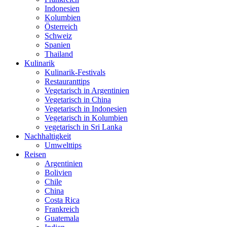
Indonesien
Kolumbien
Österreich
Schweiz
Spanien
Thailand
Kulinarik
Kulinarik-Festivals
Restauranttips
Vegetarisch in Argentinien
Vegetarisch in China
Vegetarisch in Indonesien
Vegetarisch in Kolumbien
vegetarisch in Sri Lanka
Nachhaltigkeit
Umwelttips
Reisen
Argentinien
Bolivien
Chile
China
Costa Rica
Frankreich
Guatemala