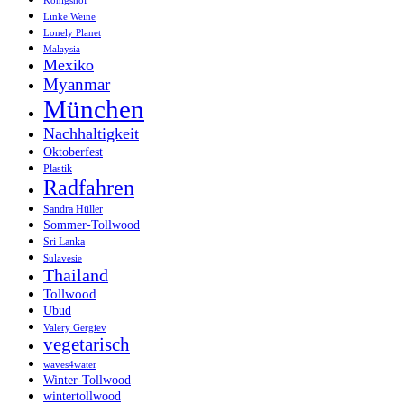
Königshof
Linke Weine
Lonely Planet
Malaysia
Mexiko
Myanmar
München
Nachhaltigkeit
Oktoberfest
Plastik
Radfahren
Sandra Hüller
Sommer-Tollwood
Sri Lanka
Sulavesie
Thailand
Tollwood
Ubud
Valery Gergiev
vegetarisch
waves4water
Winter-Tollwood
wintertollwood