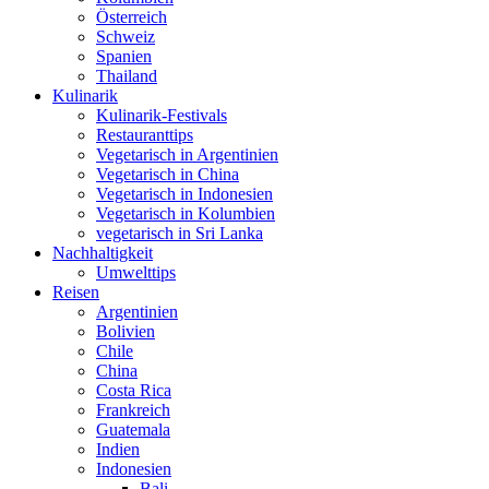
Österreich
Schweiz
Spanien
Thailand
Kulinarik
Kulinarik-Festivals
Restauranttips
Vegetarisch in Argentinien
Vegetarisch in China
Vegetarisch in Indonesien
Vegetarisch in Kolumbien
vegetarisch in Sri Lanka
Nachhaltigkeit
Umwelttips
Reisen
Argentinien
Bolivien
Chile
China
Costa Rica
Frankreich
Guatemala
Indien
Indonesien
Bali