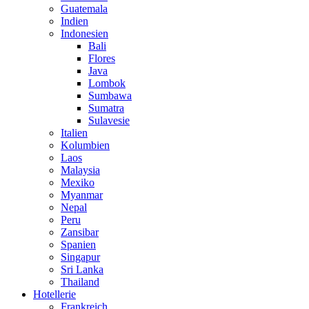
Guatemala
Indien
Indonesien
Bali
Flores
Java
Lombok
Sumbawa
Sumatra
Sulavesie
Italien
Kolumbien
Laos
Malaysia
Mexiko
Myanmar
Nepal
Peru
Zansibar
Spanien
Singapur
Sri Lanka
Thailand
Hotellerie
Frankreich