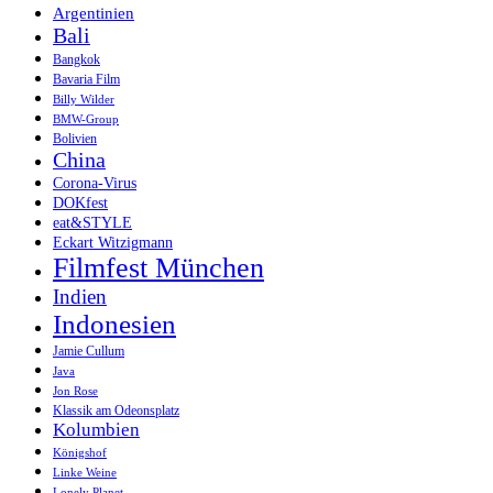
Argentinien
Bali
Bangkok
Bavaria Film
Billy Wilder
BMW-Group
Bolivien
China
Corona-Virus
DOKfest
eat&STYLE
Eckart Witzigmann
Filmfest München
Indien
Indonesien
Jamie Cullum
Java
Jon Rose
Klassik am Odeonsplatz
Kolumbien
Königshof
Linke Weine
Lonely Planet