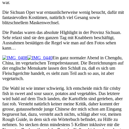
war.
Die Sichuan Oper war erstaunlicherweise wenig besucht, dafür mit
fantasievollen Kostümen, natürlich viel Gesang sowie
blitzschnellem Maskenwechsel.
Die Pandas waren das absolute HIghlight in der Provinz Sichuan.
Sehr relaxt sind sie den ganzen Tag mit Knabbern beschäftigt,
Ausnahmen bestätigen die Regel wie man auf den Fotos sehen
kann…
Ein ganz normaler Abend in Chengdu,
China, im vegetarischen Tempelrestaurant. Die Bezeichnungen auf
der englische Menukarte lassen den Schluß zu, daß es sich um
Fleischgerichte handelt, es sieht zum Teil auch so aus, ist aber
vegetarisch.
Die Wahl ist wie immer schwierig. Ich entscheide mich für crisby
fish in sweet and sour sauce, potatos and vegetables. Das letztere
wird bald auf dem Tisch landen, die Kartoffeln sind gerieben, aber
fast roh. Versteht natürlich keiner meine Kritik, daher kommt der
grosse, gutaussehende junge Chinese der mich schon am Eingang
begruesst hat, dazu, versteht auch nichts, schlägt aber vor, meinen
Rough Guide, in dem sich ein Wörterbuch befindet, zu Hilfe zu
nehmen. So stecken denn mindestens 5 Kellner inklusive mir die