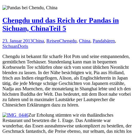
Chengdu und das Reich der Pandas in
Sichuan, ChinaTeil 5
23. Januar 2013
China
,
Reisen
Chengdu
,
China
,
Pandabären
,
Sichuan
Doris
Chengdu ist bekannt für scharfe Hot Pots und seine entspannenden,
gemütlichen Teehäuser. Stundenlang kann man in bequemen
Korbsesseln Tee schlürfen ohne sich vom sonst üblichen Neonlicht
blenden zu lassen. In der Nähe besichtigten wir, Pia aus Holland,
frisch aus Indien eingeflogen, Alison, als Englischlehrerin in Japan
tätig, die jede Menge schräge Geschichten von Japanern erzählte,
Nadja aus Muenchen, die monatelang in Shanghai lebte und ich den
höchsten Buddha der Welt. Das bedeutet, mit dem Boot nahe vorbei
zu fahren und in maximaler Lautstärke per Lautsprecher die
Chinesichen Erklärungen dazu zu hören.
Zur Erholung stürmten wir ein thailändisches
Restaurant und besetzten die 1. Etage. Das Ambiente war
wunderbar, das Essen ausnahmsweise unkomplizert zu bestellen, der
Geschmack fantastisch, die Preise ebenso, nur seltsam, das nichts los