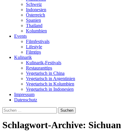
Schweiz
Indonesien
Österreich
Spanien
Thailand
Kolumbien
Events
Filmfestivals
Lifestyle
Filmtips
Kulinarik
Kulinarik-Festivals
Restauranttips
Vegetarisch in China
Vegetarisch in Argentinien
Vegetarisch in Kolumbien
Vegetarisch in Indonesien
Impressum
Datenschutz
Suchen
nach:
Schlagwort-Archive: Sichuan