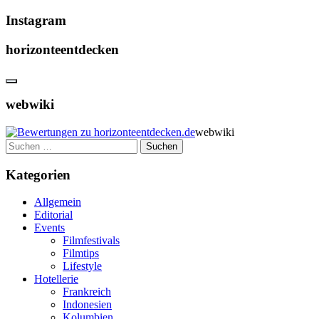
Instagram
horizonteentdecken
webwiki
webwiki
Suchen
nach:
Kategorien
Allgemein
Editorial
Events
Filmfestivals
Filmtips
Lifestyle
Hotellerie
Frankreich
Indonesien
Kolumbien