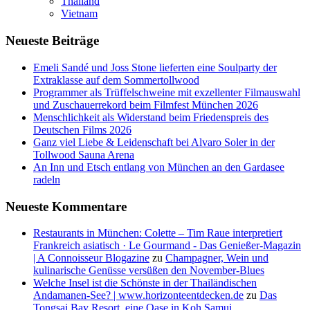
Thailand
Vietnam
Neueste Beiträge
Emeli Sandé und Joss Stone lieferten eine Soulparty der
Extraklasse auf dem Sommertollwood
Programmer als Trüffelschweine mit exzellenter Filmauswahl
und Zuschauerrekord beim Filmfest München 2026
Menschlichkeit als Widerstand beim Friedenspreis des
Deutschen Films 2026
Ganz viel Liebe & Leidenschaft bei Alvaro Soler in der
Tollwood Sauna Arena
An Inn und Etsch entlang von München an den Gardasee
radeln
Neueste Kommentare
Restaurants in München: Colette – Tim Raue interpretiert
Frankreich asiatisch · Le Gourmand - Das Genießer-Magazin
| A Connoisseur Blogazine
zu
Champagner, Wein und
kulinarische Genüsse versüßen den November-Blues
Welche Insel ist die Schönste in der Thailändischen
Andamanen-See? | www.horizonteentdecken.de
zu
Das
Tongsai Bay Resort, eine Oase in Koh Samui