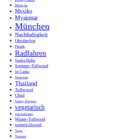
Malaysia
Mexiko
Myanmar
München
Nachhaltigkeit
Oktoberfest
Plastik
Radfahren
Sandra Hüller
Sommer-Tollwood
Sri Lanka
Sulavesie
Thailand
Tollwood
Ubud
Valery Gergiev
vegetarisch
waves4water
Winter-Tollwood
wintertollwood
Yoga
Yunnan