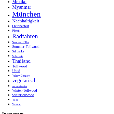
Mexiko
Myanmar
München
Nachhaltigkeit
Oktoberfest
Plastik
Radfahren
Sandra Hüller
Sommer-Tollwood
Sri Lanka
Sulavesie
Thailand
Tollwood
Ubud
Valery Gergiev
vegetarisch
waves4water
Winter-Tollwood
wintertollwood
Yoga
Yunnan
Instagram