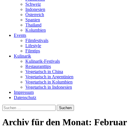
Schweiz
Indonesien
Österreich
Spanien
Thailand
Kolumbien
Events
Filmfestivals
Lifestyle
Filmtips
Kulinarik
Kulinarik-Festivals
Restauranttips
Vegetarisch in China
Vegetarisch in Argentinien
Vegetarisch in Kolumbien
Vegetarisch in Indonesien
Impressum
Datenschutz
Suchen
nach:
Archiv für den Monat: Februar