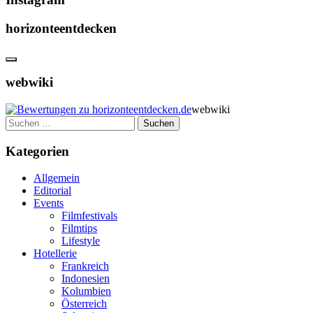
horizonteentdecken
webwiki
webwiki
Suchen
nach:
Kategorien
Allgemein
Editorial
Events
Filmfestivals
Filmtips
Lifestyle
Hotellerie
Frankreich
Indonesien
Kolumbien
Österreich