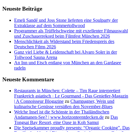
Neueste Beiträge
Emeli Sandé und Joss Stone lieferten eine Soulparty der
Extraklasse auf dem Sommertollwood
Programmer als Trüffelschweine mit exzellenter Filmauswahl
und Zuschauerrekord beim Filmfest München 2026
Menschlichkeit als Widerstand beim Friedenspreis des
Deutschen Films 2026
Ganz viel Liebe & Leidenschaft bei Alvaro Soler in der
Tollwood Sauna Arena
An Inn und Etsch entlang von München an den Gardasee
radeln
Neueste Kommentare
Restaurants in München: Colette – Tim Raue interpretiert
Frankreich asiatisch · Le Gourmand - Das Genießer-Magazin
| A Connoisseur Blogazine
zu
Champagner, Wein und
kulinarische Genüsse versüßen den November-Blues
Welche Insel ist die Schönste in der Thailändischen
Andamanen-See? | www.horizonteentdecken.de
zu
Das
Tongsai Bay Resort, eine Oase in Koh Samui
Die Speisekammer proudly presents: “Organic Cooking”. Das