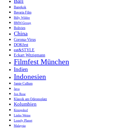
Bali
Bangkok
Bavaria Film
Billy Wilder
BMW-Group
Bolivien
China
Corona-Virus
DOKfest
eat&STYLE
Eckart Witzigmann
Filmfest München
Indien
Indonesien
Jamie Cullum
Java
Jon Rose
Klassik am Odeonsplatz
Kolumbien
Königshof
Linke Weine
Lonely Planet
Malaysia