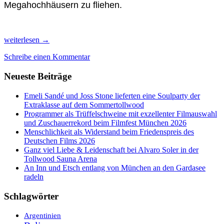
Megahochhäusern zu fliehen.
Die
weiterlesen
→
Philippinen:
Schreibe einen Kommentar
Vom
Höllenlärm
Neueste Beiträge
zur
Insel
der
Emeli Sandé und Joss Stone lieferten eine Soulparty der
Ruhe
Extraklasse auf dem Sommertollwood
Camiguin
Programmer als Trüffelschweine mit exzellenter Filmauswahl
und Zuschauerrekord beim Filmfest München 2026
Menschlichkeit als Widerstand beim Friedenspreis des
Deutschen Films 2026
Ganz viel Liebe & Leidenschaft bei Alvaro Soler in der
Tollwood Sauna Arena
An Inn und Etsch entlang von München an den Gardasee
radeln
Schlagwörter
Argentinien