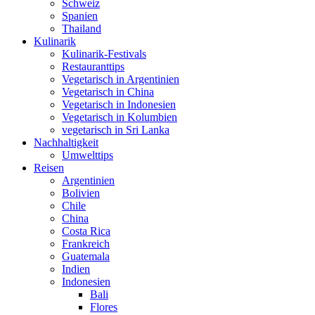
Schweiz
Spanien
Thailand
Kulinarik
Kulinarik-Festivals
Restauranttips
Vegetarisch in Argentinien
Vegetarisch in China
Vegetarisch in Indonesien
Vegetarisch in Kolumbien
vegetarisch in Sri Lanka
Nachhaltigkeit
Umwelttips
Reisen
Argentinien
Bolivien
Chile
China
Costa Rica
Frankreich
Guatemala
Indien
Indonesien
Bali
Flores