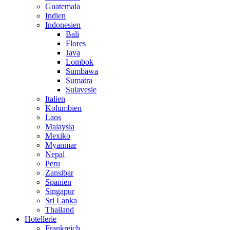
Guatemala
Indien
Indonesien
Bali
Flores
Java
Lombok
Sumbawa
Sumatra
Sulavesie
Italien
Kolumbien
Laos
Malaysia
Mexiko
Myanmar
Nepal
Peru
Zansibar
Spanien
Singapur
Sri Lanka
Thailand
Hotellerie
Frankreich