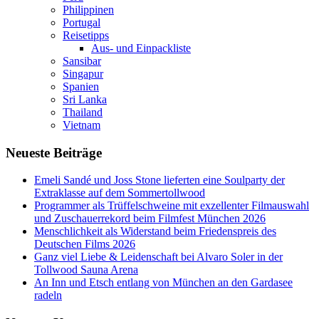
Philippinen
Portugal
Reisetipps
Aus- und Einpackliste
Sansibar
Singapur
Spanien
Sri Lanka
Thailand
Vietnam
Neueste Beiträge
Emeli Sandé und Joss Stone lieferten eine Soulparty der
Extraklasse auf dem Sommertollwood
Programmer als Trüffelschweine mit exzellenter Filmauswahl
und Zuschauerrekord beim Filmfest München 2026
Menschlichkeit als Widerstand beim Friedenspreis des
Deutschen Films 2026
Ganz viel Liebe & Leidenschaft bei Alvaro Soler in der
Tollwood Sauna Arena
An Inn und Etsch entlang von München an den Gardasee
radeln