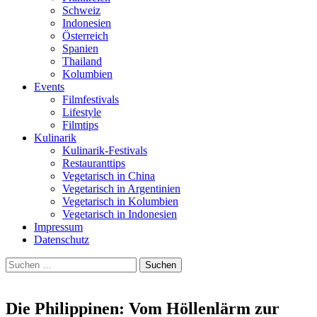
Schweiz
Indonesien
Österreich
Spanien
Thailand
Kolumbien
Events
Filmfestivals
Lifestyle
Filmtips
Kulinarik
Kulinarik-Festivals
Restauranttips
Vegetarisch in China
Vegetarisch in Argentinien
Vegetarisch in Kolumbien
Vegetarisch in Indonesien
Impressum
Datenschutz
Suchen
nach:
Die Philippinen: Vom Höllenlärm zur