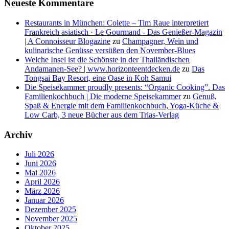
Neueste Kommentare
Restaurants in München: Colette – Tim Raue interpretiert
Frankreich asiatisch · Le Gourmand - Das Genießer-Magazin
| A Connoisseur Blogazine
zu
Champagner, Wein und
kulinarische Genüsse versüßen den November-Blues
Welche Insel ist die Schönste in der Thailändischen
Andamanen-See? | www.horizonteentdecken.de
zu
Das
Tongsai Bay Resort, eine Oase in Koh Samui
Die Speisekammer proudly presents: “Organic Cooking”. Das
Familienkochbuch | Die moderne Speisekammer
zu
Genuß,
Spaß & Energie mit dem Familienkochbuch, Yoga-Küche &
Low Carb, 3 neue Bücher aus dem Trias-Verlag
Archiv
Juli 2026
Juni 2026
Mai 2026
April 2026
März 2026
Januar 2026
Dezember 2025
November 2025
Oktober 2025