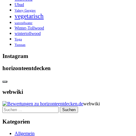
Ubud
Valery Gergiev
vegetarisch
waves4water
Winter-Tollwood
wintertollwood
Yoga
Yunnan
Instagram
horizonteentdecken
webwiki
webwiki
Suchen
nach:
Kategorien
Allgemein