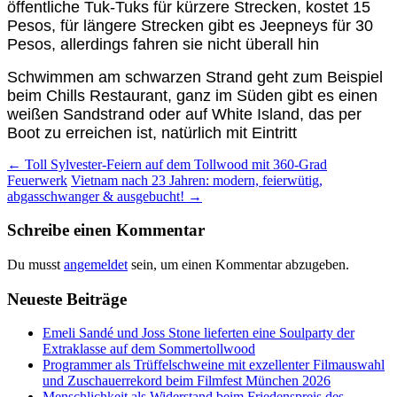
öffentliche Tuk-Tuks für kürzere Strecken, kostet 15
Pesos, für längere Strecken gibt es Jeepneys für 30
Pesos, allerdings fahren sie nicht überall hin
Schwimmen am schwarzen Strand geht zum Beispiel
beim Chills Restaurant, ganz im Süden gibt es einen
weißen Sandstrand oder auf White Island, das per
Boot zu erreichen ist, natürlich mit Eintritt
Beitrags-
←
Toll Sylvester-Feiern auf dem Tollwood mit 360-Grad
Feuerwerk
Vietnam nach 23 Jahren: modern, feierwütig,
Navigation
abgasschwanger & ausgebucht!
→
Schreibe einen Kommentar
Du musst
angemeldet
sein, um einen Kommentar abzugeben.
Neueste Beiträge
Emeli Sandé und Joss Stone lieferten eine Soulparty der
Extraklasse auf dem Sommertollwood
Programmer als Trüffelschweine mit exzellenter Filmauswahl
und Zuschauerrekord beim Filmfest München 2026
Menschlichkeit als Widerstand beim Friedenspreis des