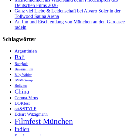
Deutschen Films 2026
Ganz viel Liebe & Leidenschaft bei Alvaro Soler in der
Tollwood Sauna Arena
An Inn und Etsch entlang von München an den Gardasee
radeln
Schlagwörter
Argentinien
Bali
Bangkok
Bavaria Film
Billy Wilder
BMW-Group
Bolivien
China
Corona-Virus
DOKfest
eat&STYLE
Eckart Witzigmann
Filmfest München
Indien