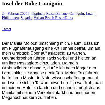
Insel der Ruhe Camiguin
24. Februar 2025
Philippinen
,
Reisen
Banaue
,
Camiguin
,
Luzon
,
Philippinen
,
Sagado
,
Volcan Beach Resort
Doris
Tweet
Der Manila-Moloch umschlang mich, kaum, dass ich
am Flughafenausgang eine Art Tunnel betrat, um auf
mein Grabtaxi; Über auf asiatisch; zu warten.
Ununterbrochen fuhren Taxis vorbei und hielten an,
um ihre Passagiere einzuladen. Da mein
Grabtaxifahrer absagte, durfte ich noch länger den
Lärm inklusive Abgase genießen. Meine Taxifahrerin
hatte ihren Master in Naturwissenschaften gemacht
und wollte sich in Taiwan bewerben. Ich war froh, bald
in meinem Hotel zu landen und schnellstmöglich aus
Manila mit seinem Verkehrsinfarkt und unschönen
Megahochhäusern zu fliehen.