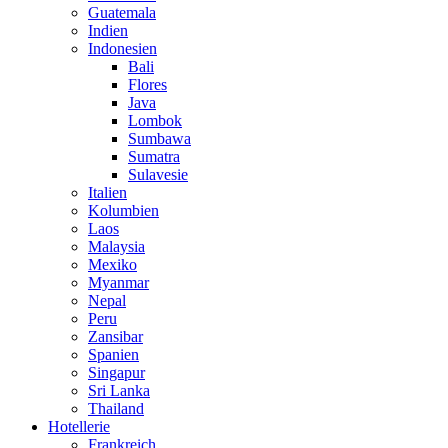
Guatemala
Indien
Indonesien
Bali
Flores
Java
Lombok
Sumbawa
Sumatra
Sulavesie
Italien
Kolumbien
Laos
Malaysia
Mexiko
Myanmar
Nepal
Peru
Zansibar
Spanien
Singapur
Sri Lanka
Thailand
Hotellerie
Frankreich