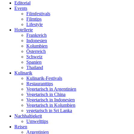
Editorial
Events
Filmfestivals
Filmtips
Lifestyle
Hotellerie
Frankreich
Indonesien
Kolumbien
Österreich
Schweiz
Spanien
Thailand
Kulinarik
Kulinarik-Festivals
Restauranttips
Vegetarisch in Argentinien
Vegetarisch in China
Vegetarisch in Indonesien
Vegetarisch in Kolumbien
vegetarisch in Sri Lanka
Nachhaltigkeit
Umwelttips
Reisen
Argentinien