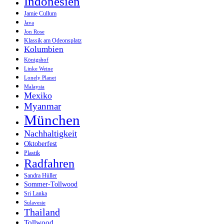
Indonesien
Jamie Cullum
Java
Jon Rose
Klassik am Odeonsplatz
Kolumbien
Königshof
Linke Weine
Lonely Planet
Malaysia
Mexiko
Myanmar
München
Nachhaltigkeit
Oktoberfest
Plastik
Radfahren
Sandra Hüller
Sommer-Tollwood
Sri Lanka
Sulavesie
Thailand
Tollwood