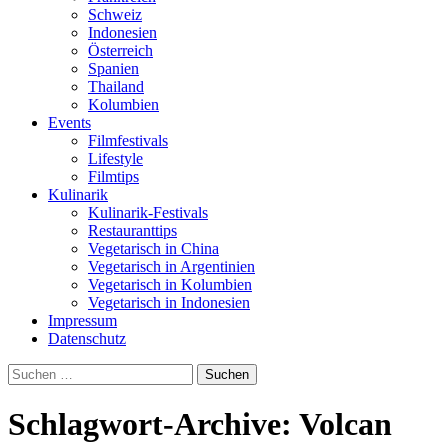
Schweiz
Indonesien
Österreich
Spanien
Thailand
Kolumbien
Events
Filmfestivals
Lifestyle
Filmtips
Kulinarik
Kulinarik-Festivals
Restauranttips
Vegetarisch in China
Vegetarisch in Argentinien
Vegetarisch in Kolumbien
Vegetarisch in Indonesien
Impressum
Datenschutz
Suchen
nach:
Schlagwort-Archive: Volcan