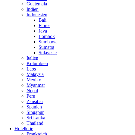
Guatemala
Indien
Indonesien
Bali
Flores
Java
Lombok
Sumbawa
Sumatra
Sulavesie
Italien
Kolumbien
Laos
Malaysia
Mexiko
Myanmar
Nepal
Peru
Zansibar
Spanien
Singapur
Sri Lanka
Thailand
Hotellerie
Frankreich