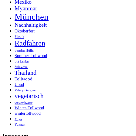
Mexiko
Myanmar
München
Nachhaltigkeit
Oktoberfest
Plastik
Radfahren
Sandra Hüller
Sommer-Tollwood
Sri Lanka
Sulavesie
Thailand
Tollwood
Ubud
Valery Gergiev
vegetarisch
waves4water
Winter-Tollwood
wintertollwood
Yoga
Yunnan
Instagram