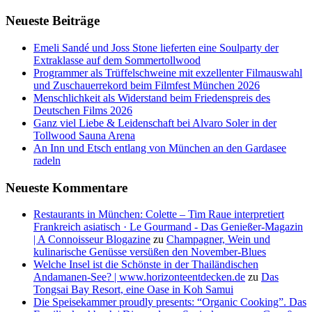
Neueste Beiträge
Emeli Sandé und Joss Stone lieferten eine Soulparty der
Extraklasse auf dem Sommertollwood
Programmer als Trüffelschweine mit exzellenter Filmauswahl
und Zuschauerrekord beim Filmfest München 2026
Menschlichkeit als Widerstand beim Friedenspreis des
Deutschen Films 2026
Ganz viel Liebe & Leidenschaft bei Alvaro Soler in der
Tollwood Sauna Arena
An Inn und Etsch entlang von München an den Gardasee
radeln
Neueste Kommentare
Restaurants in München: Colette – Tim Raue interpretiert
Frankreich asiatisch · Le Gourmand - Das Genießer-Magazin
| A Connoisseur Blogazine
zu
Champagner, Wein und
kulinarische Genüsse versüßen den November-Blues
Welche Insel ist die Schönste in der Thailändischen
Andamanen-See? | www.horizonteentdecken.de
zu
Das
Tongsai Bay Resort, eine Oase in Koh Samui
Die Speisekammer proudly presents: “Organic Cooking”. Das