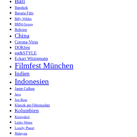
Bali
Bangkok
Bavaria Film
Billy Wilder
BMW-Group
Bolivien
China
Corona-Virus
DOKfest
eat&STYLE
Eckart Witzigmann
Filmfest München
Indien
Indonesien
Jamie Cullum
Java
Jon Rose
Klassik am Odeonsplatz
Kolumbien
Königshof
Linke Weine
Lonely Planet
Malaysia