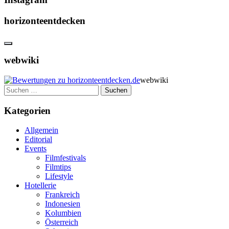
horizonteentdecken
webwiki
webwiki
Suchen
nach:
Kategorien
Allgemein
Editorial
Events
Filmfestivals
Filmtips
Lifestyle
Hotellerie
Frankreich
Indonesien
Kolumbien
Österreich