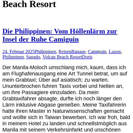
Beach Resort
Die Philippinen: Vom Höllenlärm zur
Insel der Ruhe Camiguin
24. Februar 2025
Philippinen
,
Reisen
Banaue
,
Camiguin
,
Luzon
,
Philippinen
,
Sagado
,
Volcan Beach Resort
Doris
Der Manila-Moloch umschlang mich, kaum, dass ich
am Flughafenausgang eine Art Tunnel betrat, um auf
mein Grabtaxi; Über auf asiatisch; zu warten.
Ununterbrochen fuhren Taxis vorbei und hielten an,
um ihre Passagiere einzuladen. Da mein
Grabtaxifahrer absagte, durfte ich noch länger den
Lärm inklusive Abgase genießen. Meine Taxifahrerin
hatte ihren Master in Naturwissenschaften gemacht
und wollte sich in Taiwan bewerben. Ich war froh, bald
in meinem Hotel zu landen und schnellstmöglich aus
Manila mit seinem Verkehrsinfarkt und unschönen