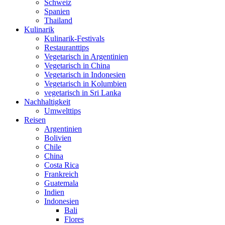
Schweiz
Spanien
Thailand
Kulinarik
Kulinarik-Festivals
Restauranttips
Vegetarisch in Argentinien
Vegetarisch in China
Vegetarisch in Indonesien
Vegetarisch in Kolumbien
vegetarisch in Sri Lanka
Nachhaltigkeit
Umwelttips
Reisen
Argentinien
Bolivien
Chile
China
Costa Rica
Frankreich
Guatemala
Indien
Indonesien
Bali
Flores