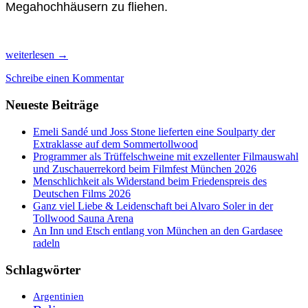
Megahochhäusern zu fliehen.
Die
weiterlesen
→
Philippinen:
Schreibe einen Kommentar
Vom
Höllenlärm
Neueste Beiträge
zur
Insel
der
Emeli Sandé und Joss Stone lieferten eine Soulparty der
Ruhe
Extraklasse auf dem Sommertollwood
Camiguin
Programmer als Trüffelschweine mit exzellenter Filmauswahl
und Zuschauerrekord beim Filmfest München 2026
Menschlichkeit als Widerstand beim Friedenspreis des
Deutschen Films 2026
Ganz viel Liebe & Leidenschaft bei Alvaro Soler in der
Tollwood Sauna Arena
An Inn und Etsch entlang von München an den Gardasee
radeln
Schlagwörter
Argentinien