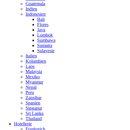
Guatemala
Indien
Indonesien
Bali
Flores
Java
Lombok
Sumbawa
Sumatra
Sulavesie
Italien
Kolumbien
Laos
Malaysia
Mexiko
Myanmar
Nepal
Peru
Zansibar
Spanien
Singapur
Sri Lanka
Thailand
Hotellerie
Frankreich