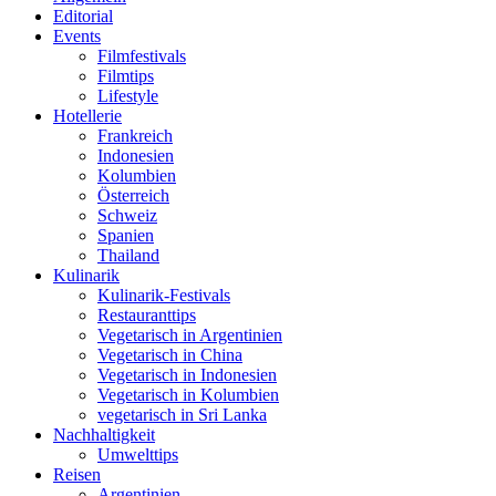
Editorial
Events
Filmfestivals
Filmtips
Lifestyle
Hotellerie
Frankreich
Indonesien
Kolumbien
Österreich
Schweiz
Spanien
Thailand
Kulinarik
Kulinarik-Festivals
Restauranttips
Vegetarisch in Argentinien
Vegetarisch in China
Vegetarisch in Indonesien
Vegetarisch in Kolumbien
vegetarisch in Sri Lanka
Nachhaltigkeit
Umwelttips
Reisen
Argentinien