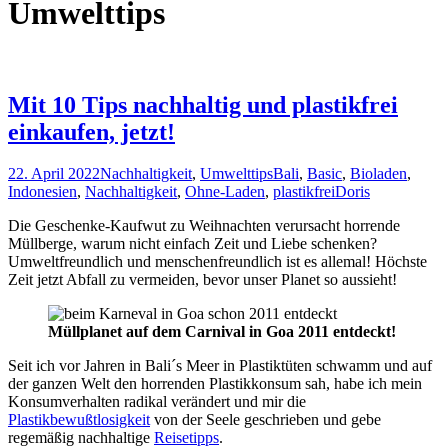
Umwelttips
Mit 10 Tips nachhaltig und plastikfrei
einkaufen, jetzt!
22. April 2022
Nachhaltigkeit
,
Umwelttips
Bali
,
Basic
,
Bioladen
,
Indonesien
,
Nachhaltigkeit
,
Ohne-Laden
,
plastikfrei
Doris
Die Geschenke-Kaufwut zu Weihnachten verursacht horrende
Müllberge, warum nicht einfach Zeit und Liebe schenken?
Umweltfreundlich und menschenfreundlich ist es allemal! Höchste
Zeit jetzt Abfall zu vermeiden, bevor unser Planet so aussieht!
Müllplanet auf dem Carnival in Goa 2011 entdeckt!
Seit ich vor Jahren in Bali´s Meer in Plastiktüten schwamm und auf
der ganzen Welt den horrenden Plastikkonsum sah, habe ich mein
Konsumverhalten radikal verändert und mir die
Plastikbewußtlosigkeit
von der Seele geschrieben und gebe
regemäßig nachhaltige
Reisetipps
.