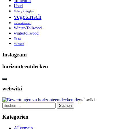
Tollwood
Ubud
Valery Gergiev
vegetarisch
waves4water
Winter-Tollwood
wintertollwood
Yoga
Yunnan
Instagram
horizonteentdecken
webwiki
webwiki
Suchen
nach:
Kategorien
Allgemein