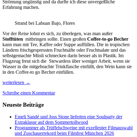
Strömung ungünstig und da durfte ich diese unvergeßliche
Erfahrung machen.
Strand bei Labuan Bajo, Flores
Vor der Reise lohnt es sich, zu überlegen, was man außer
Stofftüten
mitbringen sollte. Einen großen
Coffee-to-go Becher
kann man mit Tee, Kaffee oder Suppe auffüllen. Die in tropischen
Ländern frischgespressten Fruchtsäfte oder Fruchtsalate und das
selbstgemachte Müsli schmecken darin besser als in Plastik. Im
Flugzeug freut sich die Stewardess über weniger Arbeit, wenn sie
Wasser in die mitgebrachte Trinkflasche einfüllt, den Wein kann sie
in den Coffee-to go Becher einfüllen.
Nachhaltig
weiterlesen
→
Reisen,
Schreibe einen Kommentar
mit
8
Neueste Beiträge
Tipps
leicht
gemacht
Emeli Sandé und Joss Stone lieferten eine Soulparty der
Extraklasse auf dem Sommertollwood
Programmer als Trüffelschweine mit exzellenter Filmauswahl
und Zuschauerrekord beim Filmfest München 2026