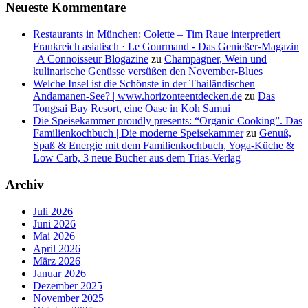
Neueste Kommentare
Restaurants in München: Colette – Tim Raue interpretiert
Frankreich asiatisch · Le Gourmand - Das Genießer-Magazin
| A Connoisseur Blogazine
zu
Champagner, Wein und
kulinarische Genüsse versüßen den November-Blues
Welche Insel ist die Schönste in der Thailändischen
Andamanen-See? | www.horizonteentdecken.de
zu
Das
Tongsai Bay Resort, eine Oase in Koh Samui
Die Speisekammer proudly presents: “Organic Cooking”. Das
Familienkochbuch | Die moderne Speisekammer
zu
Genuß,
Spaß & Energie mit dem Familienkochbuch, Yoga-Küche &
Low Carb, 3 neue Bücher aus dem Trias-Verlag
Archiv
Juli 2026
Juni 2026
Mai 2026
April 2026
März 2026
Januar 2026
Dezember 2025
November 2025