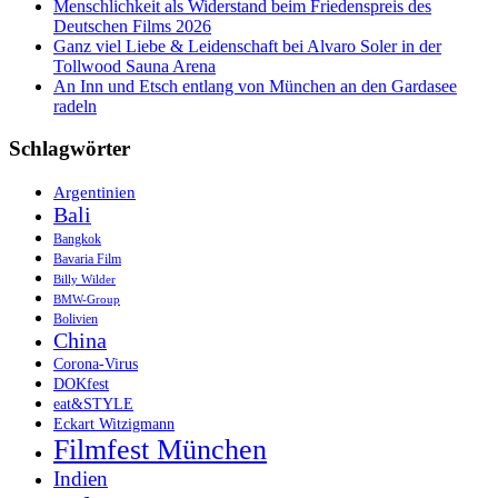
Menschlichkeit als Widerstand beim Friedenspreis des
Deutschen Films 2026
Ganz viel Liebe & Leidenschaft bei Alvaro Soler in der
Tollwood Sauna Arena
An Inn und Etsch entlang von München an den Gardasee
radeln
Schlagwörter
Argentinien
Bali
Bangkok
Bavaria Film
Billy Wilder
BMW-Group
Bolivien
China
Corona-Virus
DOKfest
eat&STYLE
Eckart Witzigmann
Filmfest München
Indien