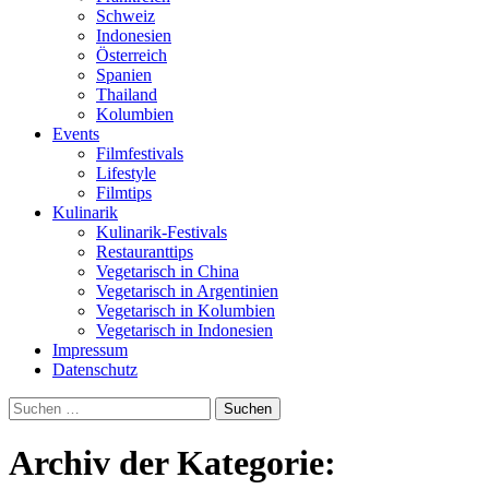
Schweiz
Indonesien
Österreich
Spanien
Thailand
Kolumbien
Events
Filmfestivals
Lifestyle
Filmtips
Kulinarik
Kulinarik-Festivals
Restauranttips
Vegetarisch in China
Vegetarisch in Argentinien
Vegetarisch in Kolumbien
Vegetarisch in Indonesien
Impressum
Datenschutz
Suchen
nach:
Archiv der Kategorie: