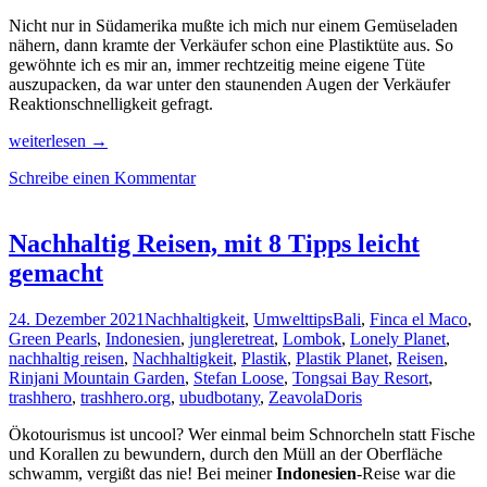
Nicht nur in Südamerika mußte ich mich nur einem Gemüseladen
nähern, dann kramte der Verkäufer schon eine Plastiktüte aus. So
gewöhnte ich es mir an, immer rechtzeitig meine eigene Tüte
auszupacken, da war unter den staunenden Augen der Verkäufer
Reaktionschnelligkeit gefragt.
Mit
weiterlesen
→
10
Schreibe einen Kommentar
Tips
nachhaltig
und
plastikfrei
Nachhaltig Reisen, mit 8 Tipps leicht
einkaufen,
gemacht
jetzt!
24. Dezember 2021
Nachhaltigkeit
,
Umwelttips
Bali
,
Finca el Maco
,
Green Pearls
,
Indonesien
,
jungleretreat
,
Lombok
,
Lonely Planet
,
nachhaltig reisen
,
Nachhaltigkeit
,
Plastik
,
Plastik Planet
,
Reisen
,
Rinjani Mountain Garden
,
Stefan Loose
,
Tongsai Bay Resort
,
trashhero
,
trashhero.org
,
ubudbotany
,
Zeavola
Doris
Ökotourismus ist uncool? Wer einmal beim Schnorcheln statt Fische
und Korallen zu bewundern, durch den Müll an der Oberfläche
schwamm, vergißt das nie! Bei meiner
Indonesien
-Reise war die