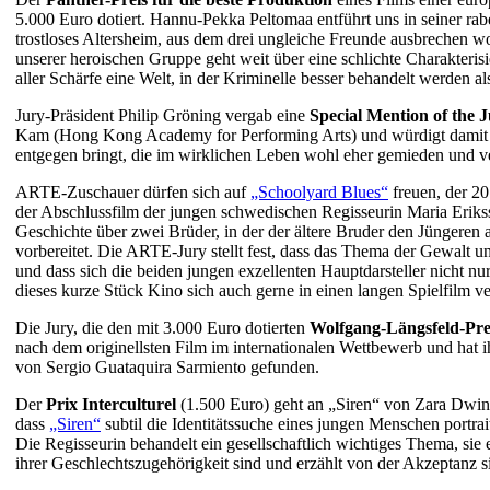
5.000 Euro dotiert. Hannu-Pekka Peltomaa entführt uns in seiner 
trostloses Altersheim, aus dem drei ungleiche Freunde ausbrechen w
unserer heroischen Gruppe geht weit über eine schlichte Charakterisi
aller Schärfe eine Welt, in der Kriminelle besser behandelt werden al
Jury-Präsident Philip Gröning vergab eine
Special Mention of the 
Kam (Hong Kong Academy for Performing Arts) und würdigt damit ei
entgegen bringt, die im wirklichen Leben wohl eher gemieden und v
ARTE-Zuschauer dürfen sich auf
„Schoolyard Blues“
freuen, der 2
der Abschlussfilm der jungen schwedischen Regisseurin Maria Eriksso
Geschichte über zwei Brüder, in der der ältere Bruder den Jüngeren 
vorbereitet. Die ARTE-Jury stellt fest, dass das Thema der Gewalt u
und dass sich die beiden jungen exzellenten Hauptdarsteller nicht nu
dieses kurze Stück Kino sich auch gerne in einen langen Spielfilm 
Die Jury, die den mit 3.000 Euro dotierten
Wolfgang-Längsfeld-Pre
nach dem originellsten Film im internationalen Wettbewerb und hat 
von Sergio Guataquira Sarmiento gefunden.
Der
Prix Interculturel
(1.500 Euro) geht an „Siren“ von Zara Dwin
dass
„Siren“
subtil die Identitätssuche eines jungen Menschen portrait
Die Regisseurin behandelt ein gesellschaftlich wichtiges Thema, sie e
ihrer Geschlechtszugehörigkeit sind und erzählt von der Akzeptanz s