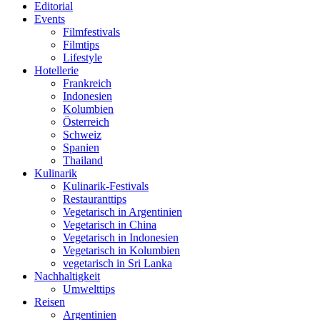
Editorial
Events
Filmfestivals
Filmtips
Lifestyle
Hotellerie
Frankreich
Indonesien
Kolumbien
Österreich
Schweiz
Spanien
Thailand
Kulinarik
Kulinarik-Festivals
Restauranttips
Vegetarisch in Argentinien
Vegetarisch in China
Vegetarisch in Indonesien
Vegetarisch in Kolumbien
vegetarisch in Sri Lanka
Nachhaltigkeit
Umwelttips
Reisen
Argentinien