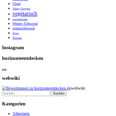
Ubud
Valery Gergiev
vegetarisch
waves4water
Winter-Tollwood
wintertollwood
Yoga
Yunnan
Instagram
horizonteentdecken
webwiki
webwiki
Suchen
nach:
Kategorien
Allgemein