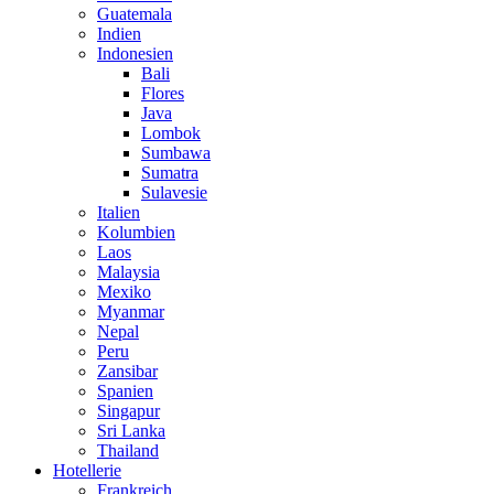
Guatemala
Indien
Indonesien
Bali
Flores
Java
Lombok
Sumbawa
Sumatra
Sulavesie
Italien
Kolumbien
Laos
Malaysia
Mexiko
Myanmar
Nepal
Peru
Zansibar
Spanien
Singapur
Sri Lanka
Thailand
Hotellerie
Frankreich