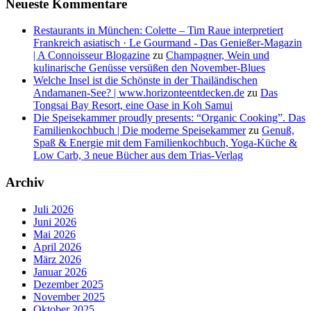
Neueste Kommentare
Restaurants in München: Colette – Tim Raue interpretiert
Frankreich asiatisch · Le Gourmand - Das Genießer-Magazin
| A Connoisseur Blogazine
zu
Champagner, Wein und
kulinarische Genüsse versüßen den November-Blues
Welche Insel ist die Schönste in der Thailändischen
Andamanen-See? | www.horizonteentdecken.de
zu
Das
Tongsai Bay Resort, eine Oase in Koh Samui
Die Speisekammer proudly presents: “Organic Cooking”. Das
Familienkochbuch | Die moderne Speisekammer
zu
Genuß,
Spaß & Energie mit dem Familienkochbuch, Yoga-Küche &
Low Carb, 3 neue Bücher aus dem Trias-Verlag
Archiv
Juli 2026
Juni 2026
Mai 2026
April 2026
März 2026
Januar 2026
Dezember 2025
November 2025
Oktober 2025