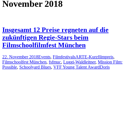
November 2018
Insgesamt 12 Preise regneten auf die
zukünftigen Regie-Stars beim
Filmschoolfilmfest München
22. November 2018
Events
,
Filmfestivals
ARTE-Kurzfilmpreis
,
Filmschoolfest München
,
fsfmuc
,
Luggi-Waldleitner
,
Mission Film:
Possible
,
Schoolyard Blues
,
VFF Young Talent Award
Doris