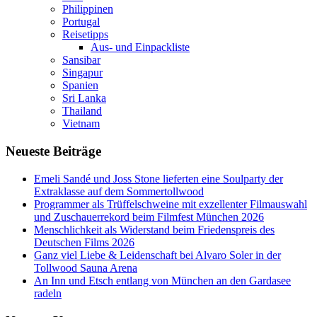
Philippinen
Portugal
Reisetipps
Aus- und Einpackliste
Sansibar
Singapur
Spanien
Sri Lanka
Thailand
Vietnam
Neueste Beiträge
Emeli Sandé und Joss Stone lieferten eine Soulparty der
Extraklasse auf dem Sommertollwood
Programmer als Trüffelschweine mit exzellenter Filmauswahl
und Zuschauerrekord beim Filmfest München 2026
Menschlichkeit als Widerstand beim Friedenspreis des
Deutschen Films 2026
Ganz viel Liebe & Leidenschaft bei Alvaro Soler in der
Tollwood Sauna Arena
An Inn und Etsch entlang von München an den Gardasee
radeln