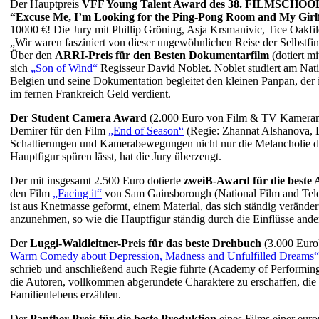
Der Hauptpreis
VFF Young Talent Award des 38. FILMSCH
“Excuse Me, I’m Looking for the Ping-Pong Room and My Girl
10000 €! Die Jury mit Phillip Gröning, Asja Krsmanivic, Tice Oakfi
„Wir waren fasziniert von dieser ungewöhnlichen Reise der Selbstfin
Über den
ARRI-Preis für den Besten Dokumentarfilm
(dotiert m
sich
„Son of Wind“
Regisseur David Noblet. Noblet studiert am Nati
Belgien und seine Dokumentation begleitet den kleinen Panpan, der 
im fernen Frankreich Geld verdient.
Der Student Camera Award
(2.000 Euro von Film & TV Kamerama
Demirer für den Film
„End of Season“
(Regie: Zhannat Alshanova, 
Schattierungen und Kamerabewegungen nicht nur die Melancholie des
Hauptfigur spüren lässt, hat die Jury überzeugt.
Der mit insgesamt 2.500 Euro dotierte
zweiB-Award für die beste 
den Film
„Facing it“
von Sam Gainsborough (National Film and Telev
ist aus Knetmasse geformt, einem Material, das sich ständig veränder
anzunehmen, so wie die Hauptfigur ständig durch die Einflüsse ander
Der
Luggi-Waldleitner-Preis für das beste Drehbuch
(3.000 Euro)
Warm Comedy about Depression, Madness and Unfulfilled Dreams“
schrieb und anschließend auch Regie führte (Academy of Performing 
die Autoren, vollkommen abgerundete Charaktere zu erschaffen, die u
Familienlebens erzählen.
Der
Panther-Preis für die beste Produktion
eines Films einer euro