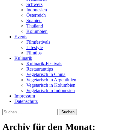
Schweiz
Indonesien
Österreich
Spanien
Thailand
Kolumbien
Events
Filmfestivals
Lifestyle
Filmtips
Kulinarik
Kulinarik-Festivals
Restauranttips
Vegetarisch in China
Vegetarisch in Argentinien
Vegetarisch in Kolumbien
Vegetarisch in Indonesien
Impressum
Datenschutz
Suchen
nach:
Archiv für den Monat: