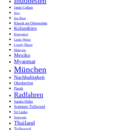
Indonesien
Jamie Cullum
Java
Jon Rose
Klassik am Odeonsplatz
Kolumbien
Königshof
Linke Weine
Lonely Planet
Malaysia
Mexiko
Myanmar
München
Nachhaltigkeit
Oktoberfest
Plastik
Radfahren
Sandra Hüller
Sommer-Tollwood
Sri Lanka
Sulavesie
Thailand
Tollwood