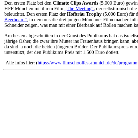
Den ersten Platz bei den
Climate Clips Awards
(5.000 Euro) gewin
HFF München mit ihrem Film
„The Meeting“
, der selbstironisch d
beleuchtet. Den ersten Platz der
Hofbräu Trophy
(5.000 Euro) für 
Beerboard“
, in dem uns die drei jungen Münchner Filmemacher Jul
Schneider zeigen, was man mit einer Bierbank auf Rollen machen kan
Am besten abgeschnitten in der Gunst des Publikums hat das israe
jährige Osher, die zwar ihre Mutter ins Frauenhaus bringen kann, ab
da sind ja noch die beiden jüngeren Brüder. Der Publikumspreis wi
unterstützt, der den Publikums-Preis mit 1.500 Euro dotiert.
Alle Infos hier: (
https://www.filmschoolfest-munich.de/de/programm/