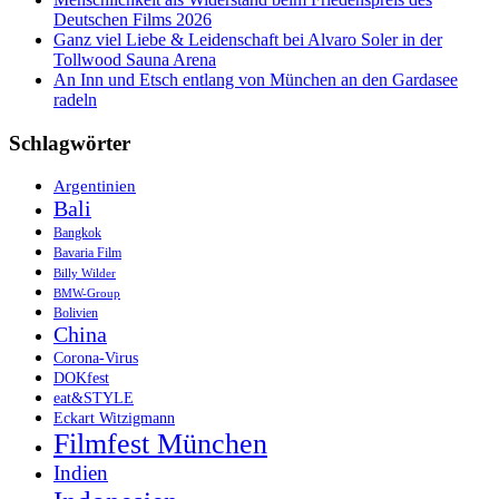
Deutschen Films 2026
Ganz viel Liebe & Leidenschaft bei Alvaro Soler in der
Tollwood Sauna Arena
An Inn und Etsch entlang von München an den Gardasee
radeln
Schlagwörter
Argentinien
Bali
Bangkok
Bavaria Film
Billy Wilder
BMW-Group
Bolivien
China
Corona-Virus
DOKfest
eat&STYLE
Eckart Witzigmann
Filmfest München
Indien