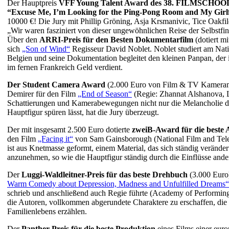
Der Hauptpreis
VFF Young Talent Award des 38. FILMSCH
“Excuse Me, I’m Looking for the Ping-Pong Room and My Girl
10000 €! Die Jury mit Phillip Gröning, Asja Krsmanivic, Tice Oakfi
„Wir waren fasziniert von dieser ungewöhnlichen Reise der Selbstfin
Über den
ARRI-Preis für den Besten Dokumentarfilm
(dotiert m
sich
„Son of Wind“
Regisseur David Noblet. Noblet studiert am Nati
Belgien und seine Dokumentation begleitet den kleinen Panpan, der 
im fernen Frankreich Geld verdient.
Der Student Camera Award
(2.000 Euro von Film & TV Kamerama
Demirer für den Film
„End of Season“
(Regie: Zhannat Alshanova, 
Schattierungen und Kamerabewegungen nicht nur die Melancholie des
Hauptfigur spüren lässt, hat die Jury überzeugt.
Der mit insgesamt 2.500 Euro dotierte
zweiB-Award für die beste 
den Film
„Facing it“
von Sam Gainsborough (National Film and Telev
ist aus Knetmasse geformt, einem Material, das sich ständig veränder
anzunehmen, so wie die Hauptfigur ständig durch die Einflüsse ander
Der
Luggi-Waldleitner-Preis für das beste Drehbuch
(3.000 Euro)
Warm Comedy about Depression, Madness and Unfulfilled Dreams“
schrieb und anschließend auch Regie führte (Academy of Performing 
die Autoren, vollkommen abgerundete Charaktere zu erschaffen, die u
Familienlebens erzählen.
Der
Panther-Preis für die beste Produktion
eines Films einer euro