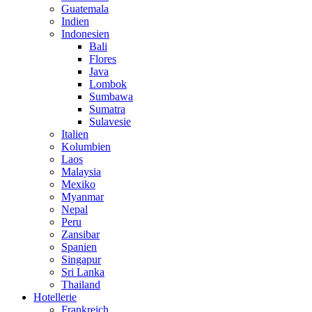
Guatemala
Indien
Indonesien
Bali
Flores
Java
Lombok
Sumbawa
Sumatra
Sulavesie
Italien
Kolumbien
Laos
Malaysia
Mexiko
Myanmar
Nepal
Peru
Zansibar
Spanien
Singapur
Sri Lanka
Thailand
Hotellerie
Frankreich