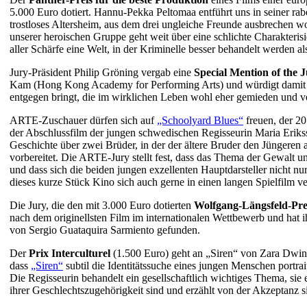
5.000 Euro dotiert. Hannu-Pekka Peltomaa entführt uns in seiner 
trostloses Altersheim, aus dem drei ungleiche Freunde ausbrechen w
unserer heroischen Gruppe geht weit über eine schlichte Charakterisi
aller Schärfe eine Welt, in der Kriminelle besser behandelt werden al
Jury-Präsident Philip Gröning vergab eine
Special Mention of the 
Kam (Hong Kong Academy for Performing Arts) und würdigt damit ei
entgegen bringt, die im wirklichen Leben wohl eher gemieden und v
ARTE-Zuschauer dürfen sich auf
„Schoolyard Blues“
freuen, der 2
der Abschlussfilm der jungen schwedischen Regisseurin Maria Eriksso
Geschichte über zwei Brüder, in der der ältere Bruder den Jüngeren 
vorbereitet. Die ARTE-Jury stellt fest, dass das Thema der Gewalt u
und dass sich die beiden jungen exzellenten Hauptdarsteller nicht nu
dieses kurze Stück Kino sich auch gerne in einen langen Spielfilm 
Die Jury, die den mit 3.000 Euro dotierten
Wolfgang-Längsfeld-Pre
nach dem originellsten Film im internationalen Wettbewerb und hat 
von Sergio Guataquira Sarmiento gefunden.
Der
Prix Interculturel
(1.500 Euro) geht an „Siren“ von Zara Dwin
dass
„Siren“
subtil die Identitätssuche eines jungen Menschen portrait
Die Regisseurin behandelt ein gesellschaftlich wichtiges Thema, sie e
ihrer Geschlechtszugehörigkeit sind und erzählt von der Akzeptanz s