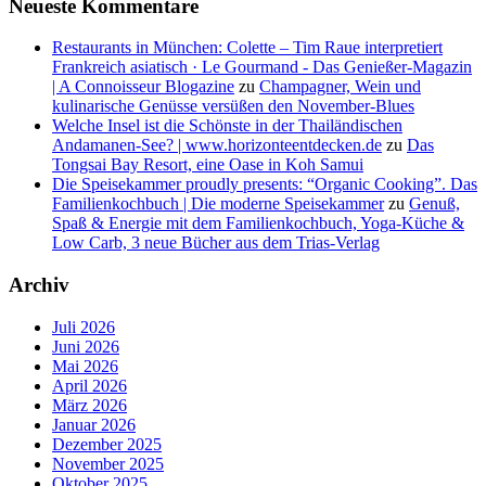
Neueste Kommentare
Restaurants in München: Colette – Tim Raue interpretiert
Frankreich asiatisch · Le Gourmand - Das Genießer-Magazin
| A Connoisseur Blogazine
zu
Champagner, Wein und
kulinarische Genüsse versüßen den November-Blues
Welche Insel ist die Schönste in der Thailändischen
Andamanen-See? | www.horizonteentdecken.de
zu
Das
Tongsai Bay Resort, eine Oase in Koh Samui
Die Speisekammer proudly presents: “Organic Cooking”. Das
Familienkochbuch | Die moderne Speisekammer
zu
Genuß,
Spaß & Energie mit dem Familienkochbuch, Yoga-Küche &
Low Carb, 3 neue Bücher aus dem Trias-Verlag
Archiv
Juli 2026
Juni 2026
Mai 2026
April 2026
März 2026
Januar 2026
Dezember 2025
November 2025
Oktober 2025