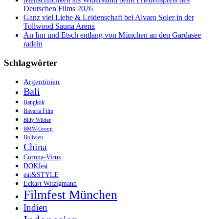
Deutschen Films 2026
Ganz viel Liebe & Leidenschaft bei Alvaro Soler in der
Tollwood Sauna Arena
An Inn und Etsch entlang von München an den Gardasee
radeln
Schlagwörter
Argentinien
Bali
Bangkok
Bavaria Film
Billy Wilder
BMW-Group
Bolivien
China
Corona-Virus
DOKfest
eat&STYLE
Eckart Witzigmann
Filmfest München
Indien