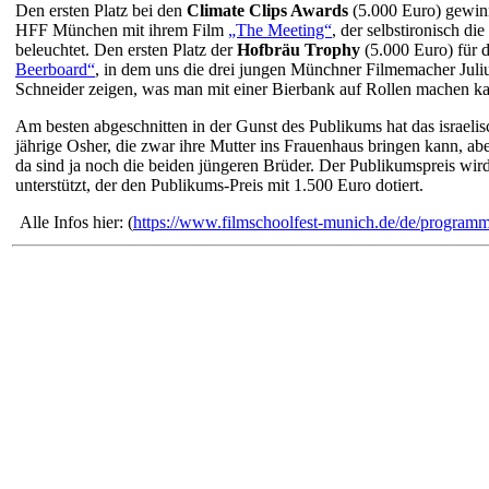
Den ersten Platz bei den
Climate Clips Awards
(5.000 Euro) gewin
HFF München mit ihrem Film
„The Meeting“
, der selbstironisch d
beleuchtet. Den ersten Platz der
Hofbräu Trophy
(5.000 Euro) für 
Beerboard“
, in dem uns die drei jungen Münchner Filmemacher Jul
Schneider zeigen, was man mit einer Bierbank auf Rollen machen kan
Am besten abgeschnitten in der Gunst des Publikums hat das israe
jährige Osher, die zwar ihre Mutter ins Frauenhaus bringen kann, ab
da sind ja noch die beiden jüngeren Brüder. Der Publikumspreis wi
unterstützt, der den Publikums-Preis mit 1.500 Euro dotiert.
Alle Infos hier: (
https://www.filmschoolfest-munich.de/de/programm/