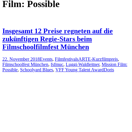
Film: Possible
Insgesamt 12 Preise regneten auf die
zukünftigen Regie-Stars beim
Filmschoolfilmfest München
22. November 2018
Events
,
Filmfestivals
ARTE-Kurzfilmpreis
,
Filmschoolfest München
,
fsfmuc
,
Luggi-Waldleitner
,
Mission Film:
Possible
,
Schoolyard Blues
,
VFF Young Talent Award
Doris