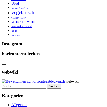
Ubud
Valery Gergiev
vegetarisch
waves4water
Winter-Tollwood
wintertollwood
Yoga
Yunnan
Instagram
horizonteentdecken
webwiki
webwiki
Suchen
nach:
Kategorien
Allgemein