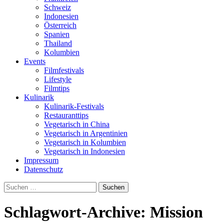
Schweiz
Indonesien
Österreich
Spanien
Thailand
Kolumbien
Events
Filmfestivals
Lifestyle
Filmtips
Kulinarik
Kulinarik-Festivals
Restauranttips
Vegetarisch in China
Vegetarisch in Argentinien
Vegetarisch in Kolumbien
Vegetarisch in Indonesien
Impressum
Datenschutz
Suchen
nach:
Schlagwort-Archive: Mission