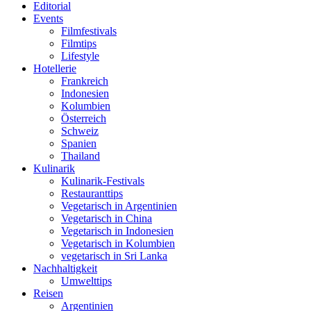
Editorial
Events
Filmfestivals
Filmtips
Lifestyle
Hotellerie
Frankreich
Indonesien
Kolumbien
Österreich
Schweiz
Spanien
Thailand
Kulinarik
Kulinarik-Festivals
Restauranttips
Vegetarisch in Argentinien
Vegetarisch in China
Vegetarisch in Indonesien
Vegetarisch in Kolumbien
vegetarisch in Sri Lanka
Nachhaltigkeit
Umwelttips
Reisen
Argentinien