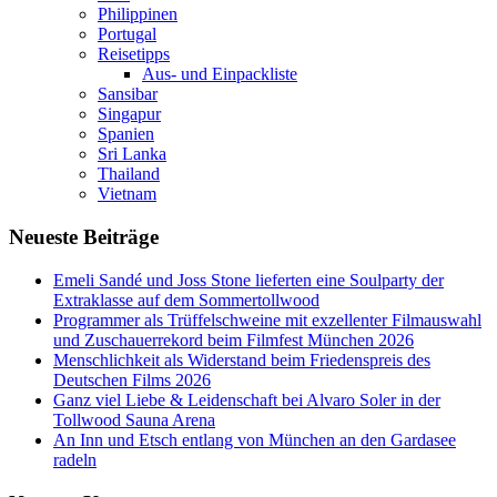
Philippinen
Portugal
Reisetipps
Aus- und Einpackliste
Sansibar
Singapur
Spanien
Sri Lanka
Thailand
Vietnam
Neueste Beiträge
Emeli Sandé und Joss Stone lieferten eine Soulparty der
Extraklasse auf dem Sommertollwood
Programmer als Trüffelschweine mit exzellenter Filmauswahl
und Zuschauerrekord beim Filmfest München 2026
Menschlichkeit als Widerstand beim Friedenspreis des
Deutschen Films 2026
Ganz viel Liebe & Leidenschaft bei Alvaro Soler in der
Tollwood Sauna Arena
An Inn und Etsch entlang von München an den Gardasee
radeln