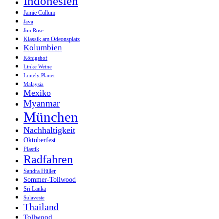
Indonesien
Jamie Cullum
Java
Jon Rose
Klassik am Odeonsplatz
Kolumbien
Königshof
Linke Weine
Lonely Planet
Malaysia
Mexiko
Myanmar
München
Nachhaltigkeit
Oktoberfest
Plastik
Radfahren
Sandra Hüller
Sommer-Tollwood
Sri Lanka
Sulavesie
Thailand
Tollwood