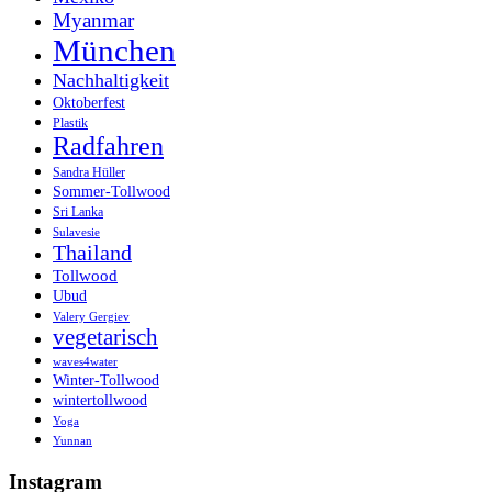
Myanmar
München
Nachhaltigkeit
Oktoberfest
Plastik
Radfahren
Sandra Hüller
Sommer-Tollwood
Sri Lanka
Sulavesie
Thailand
Tollwood
Ubud
Valery Gergiev
vegetarisch
waves4water
Winter-Tollwood
wintertollwood
Yoga
Yunnan
Instagram