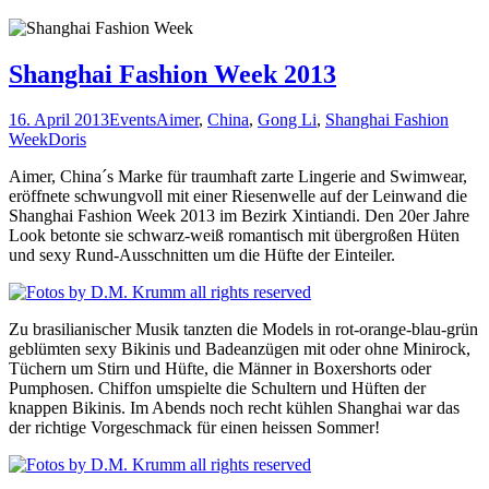
Shanghai Fashion Week 2013
16. April 2013
Events
Aimer
,
China
,
Gong Li
,
Shanghai Fashion
Week
Doris
Aimer, China´s Marke für traumhaft zarte Lingerie and Swimwear,
eröffnete schwungvoll mit einer Riesenwelle auf der Leinwand die
Shanghai Fashion Week 2013 im Bezirk Xintiandi. Den 20er Jahre
Look betonte sie schwarz-weiß romantisch mit übergroßen Hüten
und sexy Rund-Ausschnitten um die Hüfte der Einteiler.
Zu brasilianischer Musik tanzten die Models in rot-orange-blau-grün
geblümten sexy Bikinis und Badeanzügen mit oder ohne Minirock,
Tüchern um Stirn und Hüfte, die Männer in Boxershorts oder
Pumphosen. Chiffon umspielte die Schultern und Hüften der
knappen Bikinis. Im Abends noch recht kühlen Shanghai war das
der richtige Vorgeschmack für einen heissen Sommer!