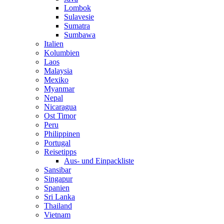
Lombok
Sulavesie
Sumatra
Sumbawa
Italien
Kolumbien
Laos
Malaysia
Mexiko
Myanmar
Nepal
Nicaragua
Ost Timor
Peru
Philippinen
Portugal
Reisetipps
Aus- und Einpackliste
Sansibar
Singapur
Spanien
Sri Lanka
Thailand
Vietnam