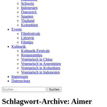
Schweiz
Indonesien
Österreich
Spanien
Thailand
Kolumbien
Events
Filmfestivals
Lifestyle
Filmtips
Kulinarik
Kulinarik-Festivals
Restauranttips
Vegetarisch in China
Vegetarisch in Argentinien
Vegetarisch in Kolumbien
Vegetarisch in Indonesien
Impressum
Datenschutz
Suchen
nach:
Schlagwort-Archive: Aimer