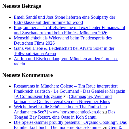
Neueste Beiträge
Emeli Sandé und Joss Stone lieferten eine Soulparty der
Extraklasse auf dem Sommertollwood
Programmer als Trüffelschweine mit exzellenter Filmauswahl
und Zuschauerrekord beim Filmfest München 2026
Menschlichkeit als Widerstand beim Friedenspreis des
Deutschen Films 2026
Ganz viel Liebe & Leidenschaft bei Alvaro Soler in der
Tollwood Sauna Arena
An Inn und Etsch entlang von München an den Gardasee
radeln
Neueste Kommentare
Restaurants in München: Colette – Tim Raue interpretiert
Frankreich asiatisch · Le Gourmand - Das Genießer-Magazin
| A Connoisseur Blogazine
zu
Champagner, Wein und
kulinarische Genüsse versüßen den November-Blues
Welche Insel ist die Schönste in der Thailändischen
Andamanen-See? | www.horizonteentdecken.de
zu
Das
Tongsai Bay Resort, eine Oase in Koh Samui
Die Speisekammer proudly presents: “Organic Cooking”. Das
Familienkochbuch | Die moderne Speisekammer
zu
Genuß,