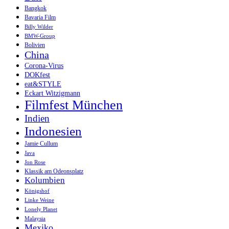
Bangkok
Bavaria Film
Billy Wilder
BMW-Group
Bolivien
China
Corona-Virus
DOKfest
eat&STYLE
Eckart Witzigmann
Filmfest München
Indien
Indonesien
Jamie Cullum
Java
Jon Rose
Klassik am Odeonsplatz
Kolumbien
Königshof
Linke Weine
Lonely Planet
Malaysia
Mexiko