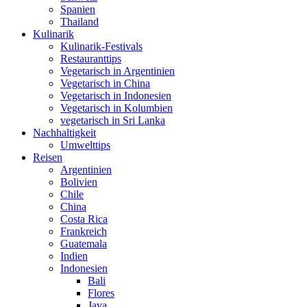
Spanien
Thailand
Kulinarik
Kulinarik-Festivals
Restauranttips
Vegetarisch in Argentinien
Vegetarisch in China
Vegetarisch in Indonesien
Vegetarisch in Kolumbien
vegetarisch in Sri Lanka
Nachhaltigkeit
Umwelttips
Reisen
Argentinien
Bolivien
Chile
China
Costa Rica
Frankreich
Guatemala
Indien
Indonesien
Bali
Flores
Java