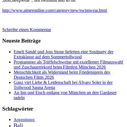
,bras,sleepwear，hot swimsuit and so on
http://www.aimeronline.com/category/new/swimwear.html
Schreibe einen Kommentar
Neueste Beiträge
Emeli Sandé und Joss Stone lieferten eine Soulparty der
Extraklasse auf dem Sommertollwood
Programmer als Trüffelschweine mit exzellenter Filmauswahl
und Zuschauerrekord beim Filmfest München 2026
Menschlichkeit als Widerstand beim Friedenspreis des
Deutschen Films 2026
Ganz viel Liebe & Leidenschaft bei Alvaro Soler in der
Tollwood Sauna Arena
An Inn und Etsch entlang von München an den Gardasee
radeln
Schlagwörter
Argentinien
Bali