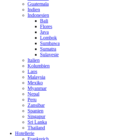
Guatemala
Indien
Indonesien
Bali
Flores
Java
Lombok
Sumbawa
Sumatra
Sulavesie
Italien
Kolumbien
Laos
Malaysia
Mexiko
Myanmar
Nepal
Peru
Zansibar
Spanien
Singapur
Sri Lanka
Thailand
Hotellerie
Frankreich