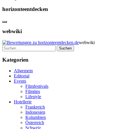
horizonteentdecken
webwiki
webwiki
Suchen
nach:
Kategorien
Allgemein
Editorial
Events
Filmfestivals
Filmtips
Lifestyle
Hotellerie
Frankreich
Indonesien
Kolumbien
Österreich
Schweiz