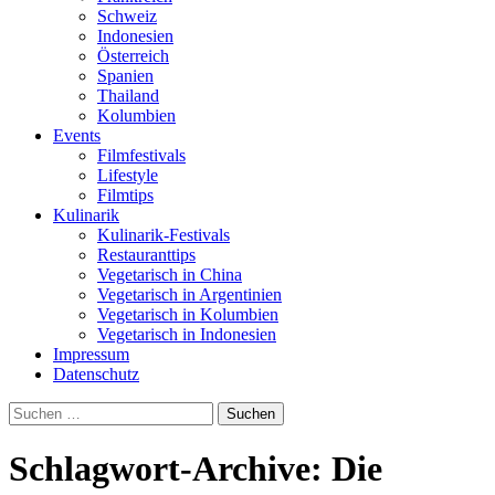
Schweiz
Indonesien
Österreich
Spanien
Thailand
Kolumbien
Events
Filmfestivals
Lifestyle
Filmtips
Kulinarik
Kulinarik-Festivals
Restauranttips
Vegetarisch in China
Vegetarisch in Argentinien
Vegetarisch in Kolumbien
Vegetarisch in Indonesien
Impressum
Datenschutz
Suchen
nach:
Schlagwort-Archive: Die