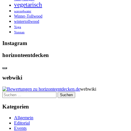
vegetarisch
waves4water
Winter-Tollwood
wintertollwood
Yoga
Yunnan
Instagram
horizonteentdecken
webwiki
webwiki
Suchen
nach:
Kategorien
Allgemein
Editorial
Events