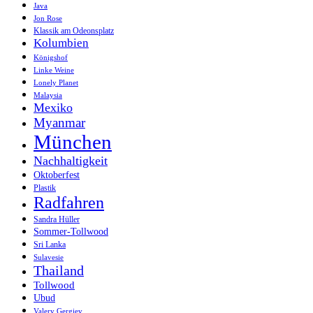
Java
Jon Rose
Klassik am Odeonsplatz
Kolumbien
Königshof
Linke Weine
Lonely Planet
Malaysia
Mexiko
Myanmar
München
Nachhaltigkeit
Oktoberfest
Plastik
Radfahren
Sandra Hüller
Sommer-Tollwood
Sri Lanka
Sulavesie
Thailand
Tollwood
Ubud
Valery Gergiev