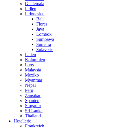
Guatemala
Indien
Indonesien
Bali
Flores
Java
Lombok
Sumbawa
Sumatra
Sulavesie
Italien
Kolumbien
Laos
Malaysia
Mexiko
Myanmar
Nepal
Peru
Zansibar
Spanien
Singapur
Sri Lanka
Thailand
Hotellerie
Frankreich