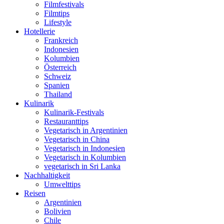
Filmfestivals
Filmtips
Lifestyle
Hotellerie
Frankreich
Indonesien
Kolumbien
Österreich
Schweiz
Spanien
Thailand
Kulinarik
Kulinarik-Festivals
Restauranttips
Vegetarisch in Argentinien
Vegetarisch in China
Vegetarisch in Indonesien
Vegetarisch in Kolumbien
vegetarisch in Sri Lanka
Nachhaltigkeit
Umwelttips
Reisen
Argentinien
Bolivien
Chile