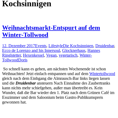
Kochsinnigen
Weihnachtsmarkt-Entspurt auf dem
Winter-Tollwood
12. Dezember 2017
Events
,
Lifestyle
Die Kochsinnigen
,
Druidenbar
,
Ecco de Lorenzo and his Innersoul
,
Glocknerhaus
,
Hannes
Ringlstetter
,
Hexenkessel
,
Vegan
,
vegetarisch
,
Winter-
Tollwood
Doris
So schnell kann es gehen, am nächsten Wochenende ist schon
Weihnachten! Jetzt einfach entspannen und auf dem
Wintertollwood
gleich nach dem Einhgang die Almrausch-Bar links liegen lassen
und die
Druidenbar
ansteuern Nach Einnahme des Zaubertranks
kann nichts mehr schiefgehen, außer man übertreibt es. Kein
Wunder, daß die Bar wieder den 1. Platz nach dem Grünen Café im
Esszimmer und dem Saloonium beim Gastro-Publikumspreis
gewonnen hat.