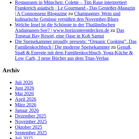
Restaurants in München: Colette – Tim Raue interpretiert
Frankreich asiatisch · Le Gourmand - Das Genießer-Magazin
| A Connoisseur Blogazine
zu
Champagner, Wein und
kulinarische Genüsse versüßen den November-Blues
Welche Insel ist die Schönste in der Thailändischen
Andamanen-See? | www.horizonteentdecken.de
zu
Das
Tongsai Bay Resort, eine Oase in Koh Samui
Die Speisekammer proudly presents: “Organic Cooking”. Das
Familienkochbuch | Die moderne Speisekammer
zu
Genuß,
Spaß & Energie mit dem Familienkochbuch, Yoga-Küche &
Low Carb, 3 neue Bücher aus dem Trias-Verlag
Archiv
Juli 2026
Juni 2026
Mai 2026
April 2026
März 2026
Januar 2026
Dezember 2025
November 2025
Oktober 2025
September 2025
Juli 2025