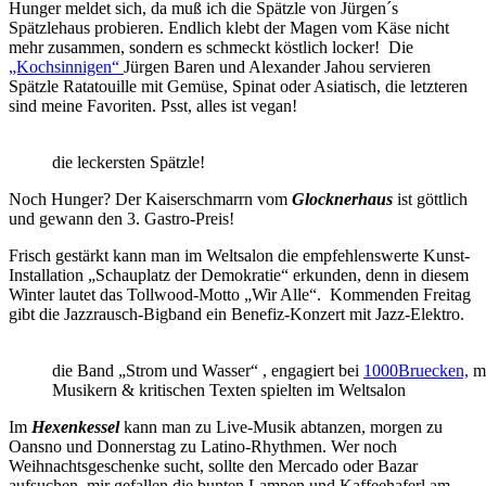
Hunger meldet sich, da muß ich die Spätzle von Jürgen´s
Spätzlehaus probieren. Endlich klebt der Magen vom Käse nicht
mehr zusammen, sondern es schmeckt köstlich locker! Die
„Kochsinnigen“
Jürgen Baren und Alexander Jahou servieren
Spätzle Ratatouille mit Gemüse, Spinat oder Asiatisch, die letzteren
sind meine Favoriten. Psst, alles ist vegan!
die leckersten Spätzle!
Noch Hunger? Der Kaiserschmarrn vom
Glocknerhaus
ist göttlich
und gewann den 3. Gastro-Preis!
Frisch gestärkt kann man im Weltsalon die empfehlenswerte Kunst-
Installation „Schauplatz der Demokratie“ erkunden, denn in diesem
Winter lautet das Tollwood-Motto „Wir Alle“. Kommenden Freitag
gibt die Jazzrausch-Bigband ein Benefiz-Konzert mit Jazz-Elektro.
die Band „Strom und Wasser“ , engagiert bei
1000Bruecken,
mi
Musikern & kritischen Texten spielten im Weltsalon
Im
Hexenkessel
kann man zu Live-Musik abtanzen, morgen zu
Oansno und Donnerstag zu Latino-Rhythmen. Wer noch
Weihnachtsgeschenke sucht, sollte den Mercado oder Bazar
aufsuchen, mir gefallen die bunten Lampen und Kaffeehaferl am