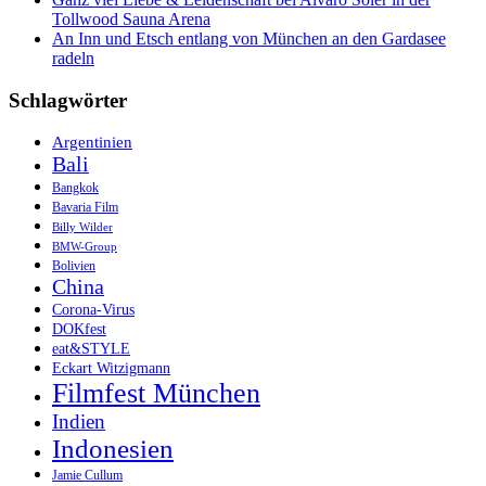
Tollwood Sauna Arena
An Inn und Etsch entlang von München an den Gardasee
radeln
Schlagwörter
Argentinien
Bali
Bangkok
Bavaria Film
Billy Wilder
BMW-Group
Bolivien
China
Corona-Virus
DOKfest
eat&STYLE
Eckart Witzigmann
Filmfest München
Indien
Indonesien
Jamie Cullum