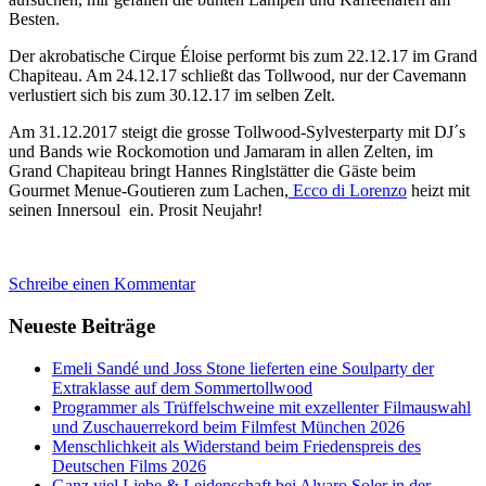
Besten.
Der akrobatische Cirque Éloise performt bis zum 22.12.17 im Grand
Chapiteau. Am 24.12.17 schließt das Tollwood, nur der Cavemann
verlustiert sich bis zum 30.12.17 im selben Zelt.
Am 31.12.2017 steigt die grosse Tollwood-Sylvesterparty mit DJ´s
und Bands wie Rockomotion und Jamaram in allen Zelten, im
Grand Chapiteau bringt Hannes Ringlstätter die Gäste beim
Gourmet Menue-Goutieren zum Lachen,
Ecco di Lorenzo
heizt mit
seinen Innersoul ein. Prosit Neujahr!
Schreibe einen Kommentar
Neueste Beiträge
Emeli Sandé und Joss Stone lieferten eine Soulparty der
Extraklasse auf dem Sommertollwood
Programmer als Trüffelschweine mit exzellenter Filmauswahl
und Zuschauerrekord beim Filmfest München 2026
Menschlichkeit als Widerstand beim Friedenspreis des
Deutschen Films 2026
Ganz viel Liebe & Leidenschaft bei Alvaro Soler in der