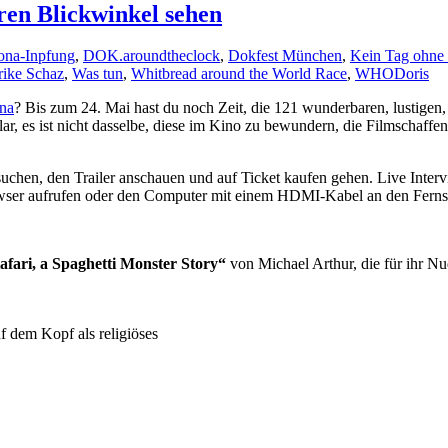
en Blickwinkel sehen
ona-Inpfung
,
DOK.aroundtheclock
,
Dokfest München
,
Kein Tag ohne 
rike Schaz
,
Was tun
,
Whitbread around the World Race
,
WHO
Doris
na
? Bis zum 24. Mai hast du noch Zeit, die 121 wunderbaren, lustigen,
lar, es ist nicht dasselbe, diese im Kino zu bewundern, die Filmschaff
suchen, den Trailer anschauen und auf Ticket kaufen gehen. Live Inte
wser aufrufen oder den Computer mit einem HDMI-Kabel an den Fernse
tafari, a Spaghetti Monster Story“
von Michael Arthur, die für ihr N
uf dem Kopf als religiöses