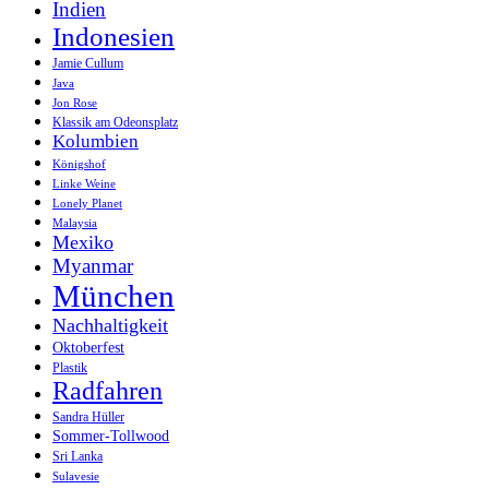
Indien
Indonesien
Jamie Cullum
Java
Jon Rose
Klassik am Odeonsplatz
Kolumbien
Königshof
Linke Weine
Lonely Planet
Malaysia
Mexiko
Myanmar
München
Nachhaltigkeit
Oktoberfest
Plastik
Radfahren
Sandra Hüller
Sommer-Tollwood
Sri Lanka
Sulavesie