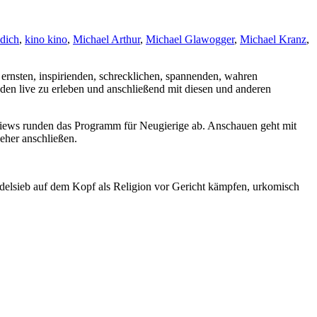
dich
,
kino kino
,
Michael Arthur
,
Michael Glawogger
,
Michael Kranz
,
 ernsten, inspirienden, schrecklichen, spannenden, wahren
enden live zu erleben und anschließend mit diesen und anderen
rviews runden das Programm für Neugierige ab. Anschauen geht mit
her anschließen.
udelsieb auf dem Kopf als Religion vor Gericht kämpfen, urkomisch