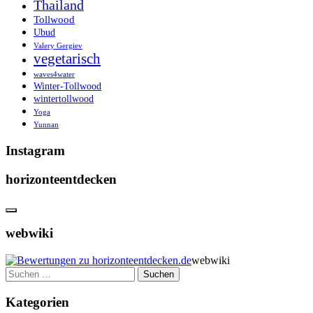
Thailand
Tollwood
Ubud
Valery Gergiev
vegetarisch
waves4water
Winter-Tollwood
wintertollwood
Yoga
Yunnan
Instagram
horizonteentdecken
webwiki
webwiki
Suchen
nach:
Kategorien