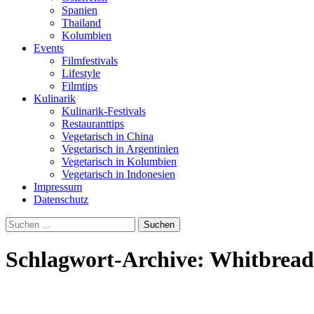
Spanien
Thailand
Kolumbien
Events
Filmfestivals
Lifestyle
Filmtips
Kulinarik
Kulinarik-Festivals
Restauranttips
Vegetarisch in China
Vegetarisch in Argentinien
Vegetarisch in Kolumbien
Vegetarisch in Indonesien
Impressum
Datenschutz
Suchen
nach:
Schlagwort-Archive: Whitbread