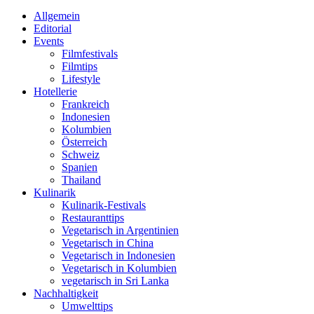
Allgemein
Editorial
Events
Filmfestivals
Filmtips
Lifestyle
Hotellerie
Frankreich
Indonesien
Kolumbien
Österreich
Schweiz
Spanien
Thailand
Kulinarik
Kulinarik-Festivals
Restauranttips
Vegetarisch in Argentinien
Vegetarisch in China
Vegetarisch in Indonesien
Vegetarisch in Kolumbien
vegetarisch in Sri Lanka
Nachhaltigkeit
Umwelttips