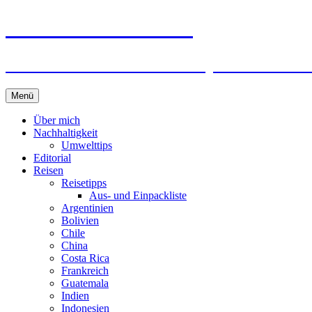
horizonteentdecken
Geschichten und Geheim-Tips über Nachhal
Springe
Menü
zum
Inhalt
Über mich
Nachhaltigkeit
Umwelttips
Editorial
Reisen
Reisetipps
Aus- und Einpackliste
Argentinien
Bolivien
Chile
China
Costa Rica
Frankreich
Guatemala
Indien
Indonesien