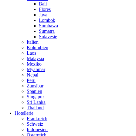
Bali
Flores
Java
Lombok
Sumbawa
Sumatra
Sulavesie
Italien
Kolumbien
Laos
Malaysia
Mexiko
Myanmar
Nepal
Peru
Zansibar
Spanien
Singapur
Sri Lanka
Thailand
Hotellerie
Frankreich
Schweiz
Indonesien
Österreich