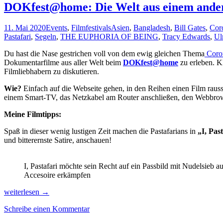
DOKfest@home: Die Welt aus einem ander
11. Mai 2020
Events
,
Filmfestivals
Asien
,
Bangladesh
,
Bill Gates
,
Cor
Pastafari
,
Segeln
,
THE EUPHORIA OF BEING
,
Tracy Edwards
,
Ul
Du hast die Nase gestrichen voll von dem ewig gleichen Thema
Coro
Dokumentarfilme aus aller Welt beim
DOKfest@home
zu erleben. K
Filmliebhabern zu diskutieren.
Wie?
Einfach auf die Webseite gehen, in den Reihen einen Film raus
einem Smart-TV, das Netzkabel am Router anschließen, den Webbro
Meine Filmtipps:
Spaß in dieser wenig lustigen Zeit machen die Pastafarians in
„I, Pas
und bitterernste Satire, anschauen!
I, Pastafari möchte sein Recht auf ein Passbild mit Nudelsieb a
Accesoire erkämpfen
DOKfest@home:
weiterlesen
→
Die
Schreibe einen Kommentar
Welt
aus