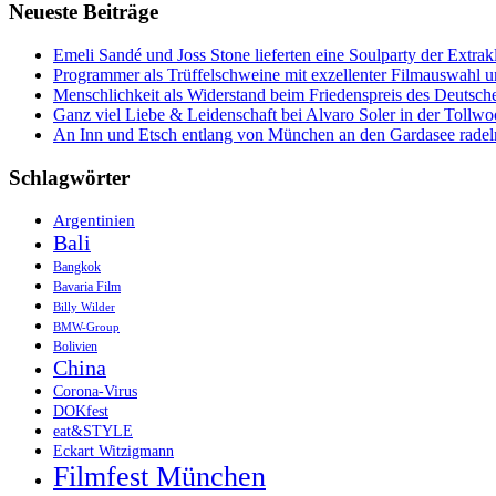
Neueste Beiträge
einem
anderen
Blickwinkel
Emeli Sandé und Joss Stone lieferten eine Soulparty der Extr
sehen
Programmer als Trüffelschweine mit exzellenter Filmauswahl
Menschlichkeit als Widerstand beim Friedenspreis des Deutsch
Ganz viel Liebe & Leidenschaft bei Alvaro Soler in der Tollw
An Inn und Etsch entlang von München an den Gardasee radel
Schlagwörter
Argentinien
Bali
Bangkok
Bavaria Film
Billy Wilder
BMW-Group
Bolivien
China
Corona-Virus
DOKfest
eat&STYLE
Eckart Witzigmann
Filmfest München