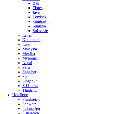
Bali
Flores
Java
Lombok
Sumbawa
Sumatra
Sulavesie
Italien
Kolumbien
Laos
Malaysia
Mexiko
Myanmar
Nepal
Peru
Zansibar
Spanien
Singapur
Sri Lanka
Thailand
Hotellerie
Frankreich
Schweiz
Indonesien
Österreich