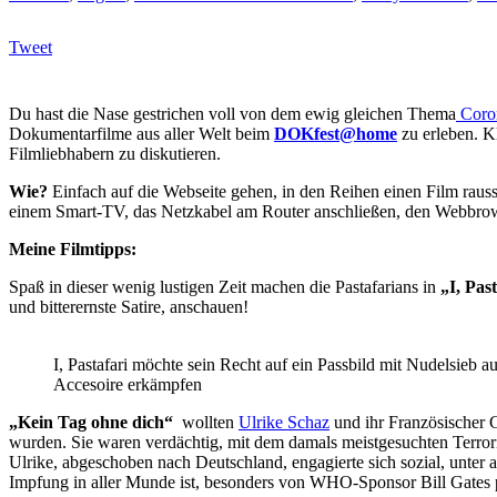
Tweet
Du hast die Nase gestrichen voll von dem ewig gleichen Thema
Coro
Dokumentarfilme aus aller Welt beim
DOKfest@home
zu erleben. K
Filmliebhabern zu diskutieren.
Wie?
Einfach auf die Webseite gehen, in den Reihen einen Film raus
einem Smart-TV, das Netzkabel am Router anschließen, den Webbro
Meine Filmtipps:
Spaß in dieser wenig lustigen Zeit machen die Pastafarians in
„I, Pas
und bitterernste Satire, anschauen!
I, Pastafari möchte sein Recht auf ein Passbild mit Nudelsieb a
Accesoire erkämpfen
„Kein Tag ohne dich“
wollten
Ulrike Schaz
und ihr Französischer G
wurden. Sie waren verdächtig, mit dem damals meistgesuchten Terrori
Ulrike, abgeschoben nach Deutschland, engagierte sich sozial, unter a
Impfung in aller Munde ist, besonders von WHO-Sponsor Bill Gates pr