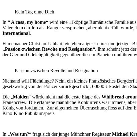
Kein Tag ohne Dich
In
“ A casa, my home“
wird eine 11köpfige Rumänische Familie aus ih
Vater, dem ein Job als Ranger versprochen, aber nicht erfüllt wurde,
International
.
Filmemacher Christian Labhart, ein ehemaliger Lehrer und jetziger Bio-
„Passion-zwischen Revolte und Resignation“
. Ihm scheint jetzt d
der Gier und Gleichgültigkeit gegenüber diesem Planeten und ihren w
Passion-zwischen Revolte und Resignation
Niemand will Flüchtlinge? Nein, ein kleines Französisches Bergdorf 
gesetzwidrig von der Polizei zurückgeschickt, 60000 € kostet den S
Die „
Maiden
“ würde nicht mal die erste Etape des
Whitbread aroun
Frauencrew. Die erfahrene männliche Konkurrenz war immens, aber Ski
König von Jordanien. Zur allgemeinen Überraschung floss auf den E
Kino-Kino Publikumspreis.
In „
Was tun
?“ fragt sich der junge Münchner Regisseur
Michael Kr