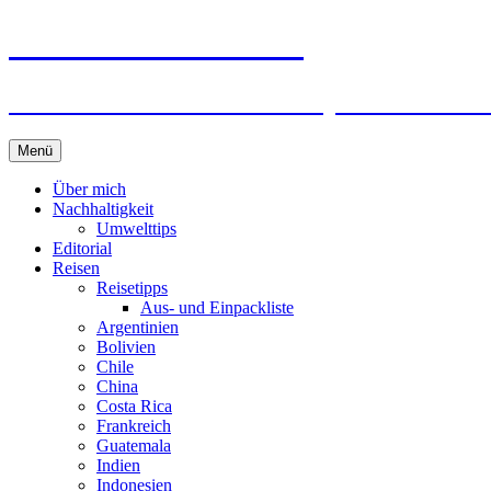
horizonteentdecken
Geschichten und Geheim-Tips über Nachhal
Springe
Menü
zum
Inhalt
Über mich
Nachhaltigkeit
Umwelttips
Editorial
Reisen
Reisetipps
Aus- und Einpackliste
Argentinien
Bolivien
Chile
China
Costa Rica
Frankreich
Guatemala
Indien
Indonesien