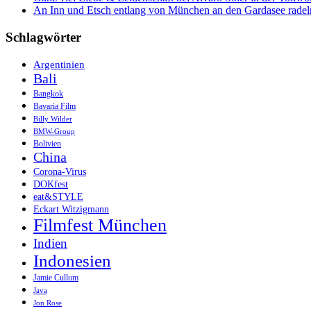
An Inn und Etsch entlang von München an den Gardasee radel
Schlagwörter
Argentinien
Bali
Bangkok
Bavaria Film
Billy Wilder
BMW-Group
Bolivien
China
Corona-Virus
DOKfest
eat&STYLE
Eckart Witzigmann
Filmfest München
Indien
Indonesien
Jamie Cullum
Java
Jon Rose