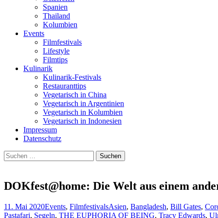
Spanien
Thailand
Kolumbien
Events
Filmfestivals
Lifestyle
Filmtips
Kulinarik
Kulinarik-Festivals
Restauranttips
Vegetarisch in China
Vegetarisch in Argentinien
Vegetarisch in Kolumbien
Vegetarisch in Indonesien
Impressum
Datenschutz
Suchen
nach:
DOKfest@home: Die Welt aus einem ander
11. Mai 2020
Events
,
Filmfestivals
Asien
,
Bangladesh
,
Bill Gates
,
Cor
Pastafari
,
Segeln
,
THE EUPHORIA OF BEING
,
Tracy Edwards
,
Ul