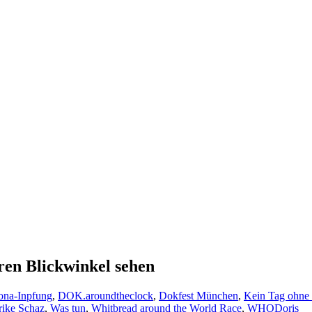
en Blickwinkel sehen
ona-Inpfung
,
DOK.aroundtheclock
,
Dokfest München
,
Kein Tag ohne 
rike Schaz
,
Was tun
,
Whitbread around the World Race
,
WHO
Doris