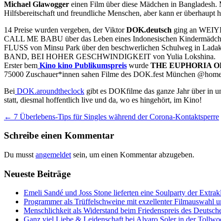
Michael Glawogger
einen Film über diese Mädchen in Bangladesh. 
Hilfsbereitschaft und freundliche Menschen, aber kann er überhaupt h
14 Preise wurden vergeben, der Viktor
DOK.deutsch
ging an WEIYE
CALL ME BABU über das Leben eines Indonesischen Kindermädchens
FLUSS von Minsu Park über den beschwerlichen Schulweg in Ladakh 
BAND, BEI HOHER GESCHWINDIGKEIT von Yulia Lokshina.
Erster bem
Kino kino Publikumspreis
wurde
THE EUPHORIA O
75000 Zuschauer*innen sahen Filme des DOK.fest München @home od
Bei
DOK.aroundtheclock
gibt es DOKfilme das ganze Jahr über in u
statt, diesmal hoffentlich live und da, wo es hingehört, im Kino!
Beitrags-
←
7 Überlebens-Tips für Singles während der Corona-Kontaktsperre
Navigation
Schreibe einen Kommentar
Du musst
angemeldet
sein, um einen Kommentar abzugeben.
Neueste Beiträge
Emeli Sandé und Joss Stone lieferten eine Soulparty der Extr
Programmer als Trüffelschweine mit exzellenter Filmauswahl
Menschlichkeit als Widerstand beim Friedenspreis des Deutsch
Ganz viel Liebe & Leidenschaft bei Alvaro Soler in der Tollw