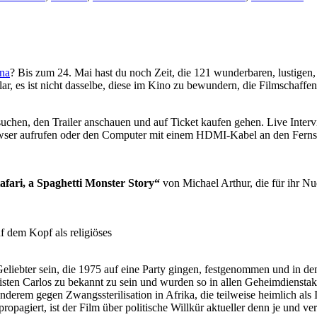
na
? Bis zum 24. Mai hast du noch Zeit, die 121 wunderbaren, lustigen,
lar, es ist nicht dasselbe, diese im Kino zu bewundern, die Filmschaff
suchen, den Trailer anschauen und auf Ticket kaufen gehen. Live Inte
wser aufrufen oder den Computer mit einem HDMI-Kabel an den Fernse
tafari, a Spaghetti Monster Story“
von Michael Arthur, die für ihr N
uf dem Kopf als religiöses
eliebter sein, die 1975 auf eine Party gingen, festgenommen und in d
sten Carlos zu bekannt zu sein und wurden so in allen Geheimdienstak
nderem gegen Zwangssterilisation in Afrika, die teilweise heimlich als 
opagiert, ist der Film über politische Willkür aktueller denn je und 