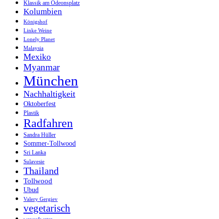
Klassik am Odeonsplatz
Kolumbien
Königshof
Linke Weine
Lonely Planet
Malaysia
Mexiko
Myanmar
München
Nachhaltigkeit
Oktoberfest
Plastik
Radfahren
Sandra Hüller
Sommer-Tollwood
Sri Lanka
Sulavesie
Thailand
Tollwood
Ubud
Valery Gergiev
vegetarisch