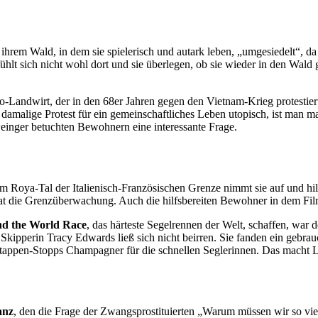
rem Wald, in dem sie spielerisch und autark leben, „umgesiedelt“, da 
 fühlt sich nicht wohl dort und sie überlegen, ob sie wieder in den W
Landwirt, der in den 68er Jahren gegen den Vietnam-Krieg protestiert ha
er damalige Protest für ein gemeinschaftliches Leben utopisch, ist man
einger betuchten Bewohnern eine interessante Frage.
im Roya-Tal der Italienisch-Französischen Grenze nimmt sie auf und hi
taat die Grenzüberwachung. Auch die hilfsbereiten Bewohner in dem Fi
d the World Race
, das härteste Segelrennen der Welt, schaffen, war 
pperin Tracy Edwards ließ sich nicht beirren. Sie fanden ein gebrauc
tappen-Stopps Champagner für die schnellen Seglerinnen. Das macht L
anz
, den die Frage der Zwangsprostituierten „Warum müssen wir so viel