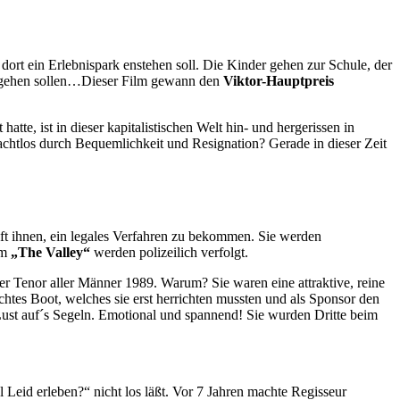
dort ein Erlebnispark enstehen soll. Die Kinder gehen zur Schule, der
ald gehen sollen…Dieser Film gewann den
Viktor-Hauptpreis
tte, ist in dieser kapitalistischen Welt hin- und hergerissen in
 machtlos durch Bequemlichkeit und Resignation? Gerade in dieser Zeit
lft ihnen, ein legales Verfahren zu bekommen. Sie werden
lm
„The Valley“
werden polizeilich verfolgt.
der Tenor aller Männer 1989. Warum? Sie waren eine attraktive, reine
htes Boot, welches sie erst herrichten mussten und als Sponsor den
ust auf´s Segeln. Emotional und spannend! Sie wurden Dritte beim
 Leid erleben?“ nicht los läßt. Vor 7 Jahren machte Regisseur