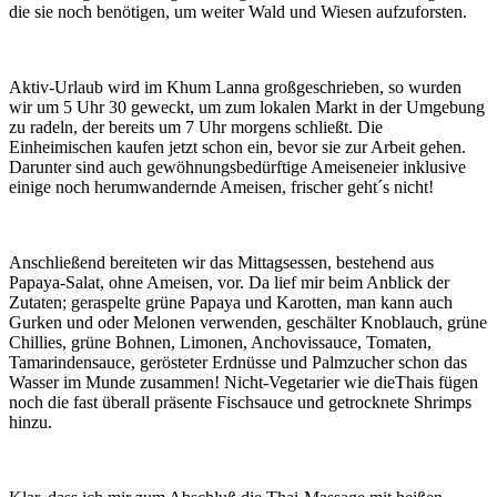
die sie noch benötigen, um weiter Wald und Wiesen aufzuforsten.
Aktiv-Urlaub wird im Khum Lanna großgeschrieben, so wurden
wir um 5 Uhr 30 geweckt, um zum lokalen Markt in der Umgebung
zu radeln, der bereits um 7 Uhr morgens schließt. Die
Einheimischen kaufen jetzt schon ein, bevor sie zur Arbeit gehen.
Darunter sind auch gewöhnungsbedürftige Ameiseneier inklusive
einige noch herumwandernde Ameisen, frischer geht´s nicht!
Anschließend bereiteten wir das Mittagsessen, bestehend aus
Papaya-Salat, ohne Ameisen, vor. Da lief mir beim Anblick der
Zutaten; geraspelte grüne Papaya und Karotten, man kann auch
Gurken und oder Melonen verwenden, geschälter Knoblauch, grüne
Chillies, grüne Bohnen, Limonen, Anchovissauce, Tomaten,
Tamarindensauce, gerösteter Erdnüsse und Palmzucher schon das
Wasser im Munde zusammen! Nicht-Vegetarier wie dieThais fügen
noch die fast überall präsente Fischsauce und getrocknete Shrimps
hinzu.