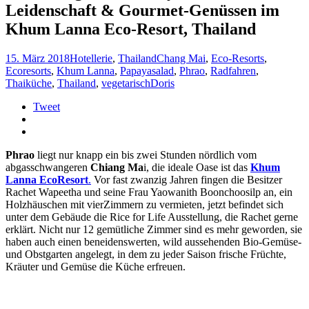
Leidenschaft & Gourmet-Genüssen im
Khum Lanna Eco-Resort, Thailand
15. März 2018
Hotellerie
,
Thailand
Chang Mai
,
Eco-Resorts
,
Ecoresorts
,
Khum Lanna
,
Papayasalad
,
Phrao
,
Radfahren
,
Thaiküche
,
Thailand
,
vegetarisch
Doris
Tweet
Phrao
liegt nur knapp ein bis zwei Stunden nördlich vom
abgasschwangeren
Chiang Ma
i, die ideale Oase ist das
Khum
Lanna EcoResort
.
Vor fast zwanzig Jahren fingen die Besitzer
Rachet Wapeetha und seine Frau Yaowanith Boonchoosilp an, ein
Holzhäuschen mit vierZimmern zu vermieten, jetzt befindet sich
unter dem Gebäude die Rice for Life Ausstellung, die Rachet gerne
erklärt. Nicht nur 12 gemütliche Zimmer sind es mehr geworden, sie
haben auch einen beneidenswerten, wild aussehenden Bio-Gemüse-
und Obstgarten angelegt, in dem zu jeder Saison frische Früchte,
Kräuter und Gemüse die Küche erfreuen.