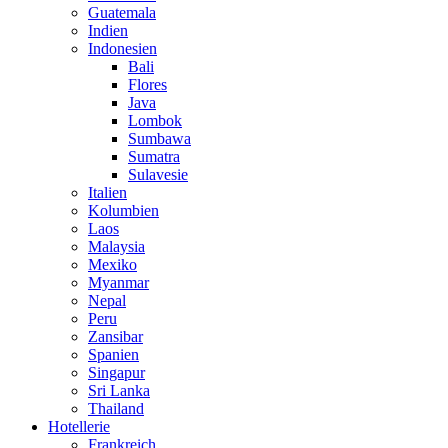
Guatemala
Indien
Indonesien
Bali
Flores
Java
Lombok
Sumbawa
Sumatra
Sulavesie
Italien
Kolumbien
Laos
Malaysia
Mexiko
Myanmar
Nepal
Peru
Zansibar
Spanien
Singapur
Sri Lanka
Thailand
Hotellerie
Frankreich