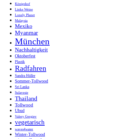
Königshof
Linke Weine
Lonely Planet
Malaysia
Mexiko
Myanmar
München
Nachhaltigkeit
Oktoberfest
Plastik
Radfahren
Sandra Hüller
Sommer-Tollwood
Sri Lanka
Sulavesie
Thailand
Tollwood
Ubud
Valery Gergiev
vegetarisch
waves4water
Winter-Tollwood