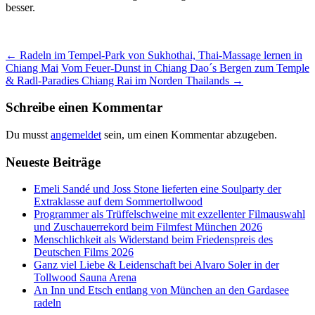
besser.
Beitrags-
←
Radeln im Tempel-Park von Sukhothai, Thai-Massage lernen in
Chiang Mai
Vom Feuer-Dunst in Chiang Dao´s Bergen zum Temple
Navigation
& Radl-Paradies Chiang Rai im Norden Thailands
→
Schreibe einen Kommentar
Du musst
angemeldet
sein, um einen Kommentar abzugeben.
Neueste Beiträge
Emeli Sandé und Joss Stone lieferten eine Soulparty der
Extraklasse auf dem Sommertollwood
Programmer als Trüffelschweine mit exzellenter Filmauswahl
und Zuschauerrekord beim Filmfest München 2026
Menschlichkeit als Widerstand beim Friedenspreis des
Deutschen Films 2026
Ganz viel Liebe & Leidenschaft bei Alvaro Soler in der
Tollwood Sauna Arena
An Inn und Etsch entlang von München an den Gardasee
radeln