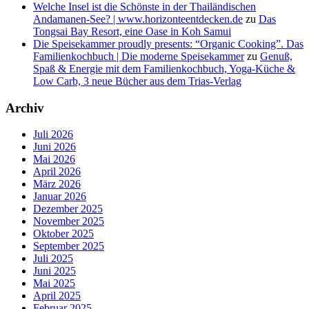
Welche Insel ist die Schönste in der Thailändischen
Andamanen-See? | www.horizonteentdecken.de
zu
Das
Tongsai Bay Resort, eine Oase in Koh Samui
Die Speisekammer proudly presents: “Organic Cooking”. Das
Familienkochbuch | Die moderne Speisekammer
zu
Genuß,
Spaß & Energie mit dem Familienkochbuch, Yoga-Küche &
Low Carb, 3 neue Bücher aus dem Trias-Verlag
Archiv
Juli 2026
Juni 2026
Mai 2026
April 2026
März 2026
Januar 2026
Dezember 2025
November 2025
Oktober 2025
September 2025
Juli 2025
Juni 2025
Mai 2025
April 2025
Februar 2025