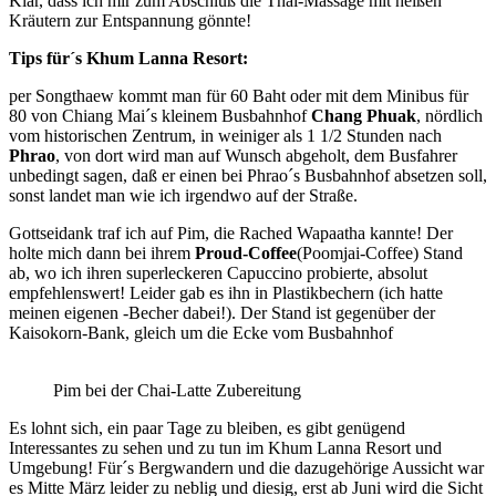
Klar, dass ich mir zum Abschluß die Thai-Massage mit heißen
Kräutern zur Entspannung gönnte!
Tips für´s Khum Lanna Resort:
per Songthaew kommt man für 60 Baht oder mit dem Minibus für
80 von Chiang Mai´s kleinem Busbahnhof
Chang Phuak
, nördlich
vom historischen Zentrum, in weiniger als 1 1/2 Stunden nach
Phrao
, von dort wird man auf Wunsch abgeholt, dem Busfahrer
unbedingt sagen, daß er einen bei Phrao´s Busbahnhof absetzen soll,
sonst landet man wie ich irgendwo auf der Straße.
Gottseidank traf ich auf Pim, die Rached Wapaatha kannte! Der
holte mich dann bei ihrem
Proud-Coffee
(Poomjai-Coffee) Stand
ab, wo ich ihren superleckeren Capuccino probierte, absolut
empfehlenswert! Leider gab es ihn in Plastikbechern (ich hatte
meinen eigenen -Becher dabei!). Der Stand ist gegenüber der
Kaisokorn-Bank, gleich um die Ecke vom Busbahnhof
Pim bei der Chai-Latte Zubereitung
Es lohnt sich, ein paar Tage zu bleiben, es gibt genügend
Interessantes zu sehen und zu tun im Khum Lanna Resort und
Umgebung! Für´s Bergwandern und die dazugehörige Aussicht war
es Mitte März leider zu neblig und diesig, erst ab Juni wird die Sicht