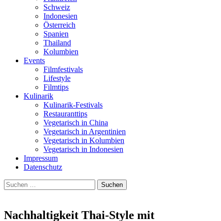
Schweiz
Indonesien
Österreich
Spanien
Thailand
Kolumbien
Events
Filmfestivals
Lifestyle
Filmtips
Kulinarik
Kulinarik-Festivals
Restauranttips
Vegetarisch in China
Vegetarisch in Argentinien
Vegetarisch in Kolumbien
Vegetarisch in Indonesien
Impressum
Datenschutz
Suchen
nach:
Nachhaltigkeit Thai-Style mit