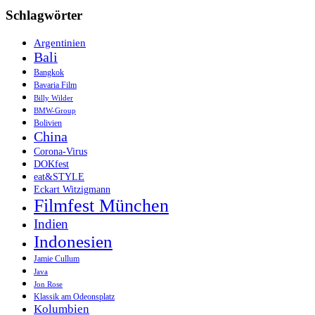
Schlagwörter
Argentinien
Bali
Bangkok
Bavaria Film
Billy Wilder
BMW-Group
Bolivien
China
Corona-Virus
DOKfest
eat&STYLE
Eckart Witzigmann
Filmfest München
Indien
Indonesien
Jamie Cullum
Java
Jon Rose
Klassik am Odeonsplatz
Kolumbien