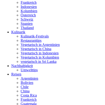
Frankreich
Indonesien
Kolumbien
Österreich
Schweiz
Spanien
Thailand
Kulinarik
Kulinarik-Festivals
Restauranttips
Vegetarisch in Argentinien
Vegetarisch in China
Vegetarisch in Indonesien
Vegetarisch in Kolumbien
vegetarisch in Sri Lanka
Nachhaltigkeit
Umwelttips
Reisen
Argentinien
Bolivien
Chile
China
Costa Rica
Frankreich
Guatemala