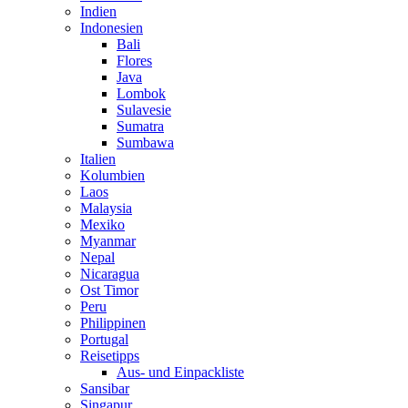
Indien
Indonesien
Bali
Flores
Java
Lombok
Sulavesie
Sumatra
Sumbawa
Italien
Kolumbien
Laos
Malaysia
Mexiko
Myanmar
Nepal
Nicaragua
Ost Timor
Peru
Philippinen
Portugal
Reisetipps
Aus- und Einpackliste
Sansibar
Singapur