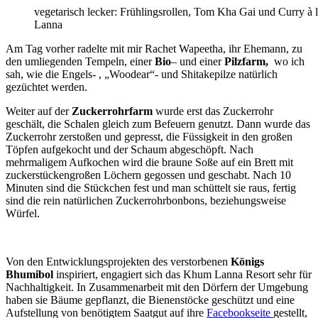
vegetarisch lecker: Frühlingsrollen, Tom Kha Gai und Curry à
Lanna
Am Tag vorher radelte mit mir Rachet Wapeetha, ihr Ehemann, zu
den umliegenden Tempeln, einer
Bio
– und einer
Pilzfarm,
wo ich
sah, wie die Engels- , „Woodear“- und Shitakepilze natürlich
gezüchtet werden.
Weiter auf der
Zuckerrohrfarm
wurde erst das Zuckerrohr
geschält, die Schalen gleich zum Befeuern genutzt. Dann wurde das
Zuckerrohr zerstoßen und gepresst, die Füssigkeit in den großen
Töpfen aufgekocht und der Schaum abgeschöpft. Nach
mehrmaligem Aufkochen wird die braune Soße auf ein Brett mit
zuckerstückengroßen Löchern gegossen und geschabt. Nach 10
Minuten sind die Stückchen fest und man schüttelt sie raus, fertig
sind die rein natürlichen Zuckerrohrbonbons, beziehungsweise
Würfel.
Von den Entwicklungsprojekten des verstorbenen
Königs
Bhumibol
inspiriert, engagiert sich das Khum Lanna Resort sehr für
Nachhaltigkeit. In Zusammenarbeit mit den Dörfern der Umgebung
haben sie Bäume gepflanzt, die Bienenstöcke geschützt und eine
Aufstellung von benötigtem Saatgut auf ihre
Facebookseite
gestellt,