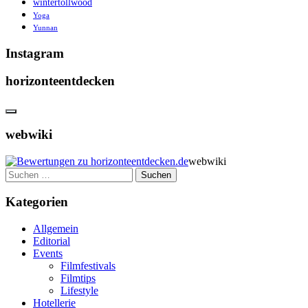
wintertollwood
Yoga
Yunnan
Instagram
horizonteentdecken
webwiki
webwiki
Suchen
nach:
Kategorien
Allgemein
Editorial
Events
Filmfestivals
Filmtips
Lifestyle
Hotellerie