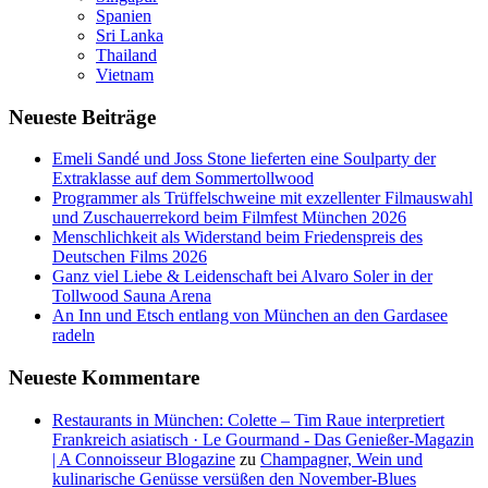
Spanien
Sri Lanka
Thailand
Vietnam
Neueste Beiträge
Emeli Sandé und Joss Stone lieferten eine Soulparty der
Extraklasse auf dem Sommertollwood
Programmer als Trüffelschweine mit exzellenter Filmauswahl
und Zuschauerrekord beim Filmfest München 2026
Menschlichkeit als Widerstand beim Friedenspreis des
Deutschen Films 2026
Ganz viel Liebe & Leidenschaft bei Alvaro Soler in der
Tollwood Sauna Arena
An Inn und Etsch entlang von München an den Gardasee
radeln
Neueste Kommentare
Restaurants in München: Colette – Tim Raue interpretiert
Frankreich asiatisch · Le Gourmand - Das Genießer-Magazin
| A Connoisseur Blogazine
zu
Champagner, Wein und
kulinarische Genüsse versüßen den November-Blues