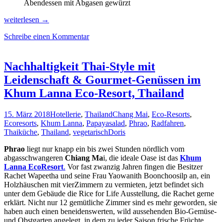
Abendessen mit Abgasen gewürzt
Ausgebucht!
weiterlesen
→
Reisen
Schreibe einen Kommentar
in
Thailand
in
Post-
Nachhaltigkeit Thai-Style mit
Covid
Leidenschaft & Gourmet-Genüssen im
Zeiten
Khum Lanna Eco-Resort, Thailand
15. März 2018
Hotellerie
,
Thailand
Chang Mai
,
Eco-Resorts
,
Ecoresorts
,
Khum Lanna
,
Papayasalad
,
Phrao
,
Radfahren
,
Thaiküche
,
Thailand
,
vegetarisch
Doris
Phrao
liegt nur knapp ein bis zwei Stunden nördlich vom
abgasschwangeren
Chiang Ma
i, die ideale Oase ist das
Khum
Lanna EcoResort
.
Vor fast zwanzig Jahren fingen die Besitzer
Rachet Wapeetha und seine Frau Yaowanith Boonchoosilp an, ein
Holzhäuschen mit vierZimmern zu vermieten, jetzt befindet sich
unter dem Gebäude die Rice for Life Ausstellung, die Rachet gerne
erklärt. Nicht nur 12 gemütliche Zimmer sind es mehr geworden, sie
haben auch einen beneidenswerten, wild aussehenden Bio-Gemüse-
und Obstgarten angelegt, in dem zu jeder Saison frische Früchte,