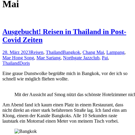
Mai
Ausgebucht! Reisen in Thailand in Post-
Covid Zeiten
28. März 2023
Reisen
,
Thailand
Bangkok
,
Chang Mai
,
Lampang
,
Mae Hong Song
,
Mae Sariang
,
Northgate Jazzclub
,
Pai
,
Thailand
Doris
Eine graue Dunstwolke begrüßte mich in Bangkok, vor der ich so
schnell wie möglich fliehen wollte.
Mit der Aussicht auf Smog nützt das schönste Hotelzimmer nic
Am Abend fand ich kaum einen Platz in einem Restaurant, dass
nicht direkt an einer stark befahrenen Straße lag. Ich fand eins am
Klong, einem der Kanäle Bangkoks. Alle 10 Sekunden raste
lautstark ein Motorrad einen Meter von meinem Tisch vorbei.