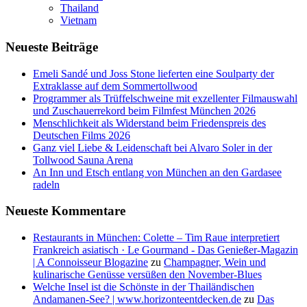
Thailand
Vietnam
Neueste Beiträge
Emeli Sandé und Joss Stone lieferten eine Soulparty der
Extraklasse auf dem Sommertollwood
Programmer als Trüffelschweine mit exzellenter Filmauswahl
und Zuschauerrekord beim Filmfest München 2026
Menschlichkeit als Widerstand beim Friedenspreis des
Deutschen Films 2026
Ganz viel Liebe & Leidenschaft bei Alvaro Soler in der
Tollwood Sauna Arena
An Inn und Etsch entlang von München an den Gardasee
radeln
Neueste Kommentare
Restaurants in München: Colette – Tim Raue interpretiert
Frankreich asiatisch · Le Gourmand - Das Genießer-Magazin
| A Connoisseur Blogazine
zu
Champagner, Wein und
kulinarische Genüsse versüßen den November-Blues
Welche Insel ist die Schönste in der Thailändischen
Andamanen-See? | www.horizonteentdecken.de
zu
Das