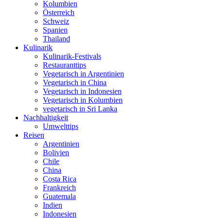
Kolumbien
Österreich
Schweiz
Spanien
Thailand
Kulinarik
Kulinarik-Festivals
Restauranttips
Vegetarisch in Argentinien
Vegetarisch in China
Vegetarisch in Indonesien
Vegetarisch in Kolumbien
vegetarisch in Sri Lanka
Nachhaltigkeit
Umwelttips
Reisen
Argentinien
Bolivien
Chile
China
Costa Rica
Frankreich
Guatemala
Indien
Indonesien