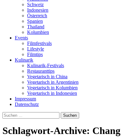
Schweiz
Indonesien
Österreich
Spanien
Thailand
Kolumbien
Events
Filmfestivals
Lifestyle
Filmtips
Kulinarik
Kulinarik-Festivals
Restauranttips
Vegetarisch in China
Vegetarisch in Argentinien
Vegetarisch in Kolumbien
Vegetarisch in Indonesien
Impressum
Datenschutz
Suchen
nach:
Schlagwort-Archive: Chang