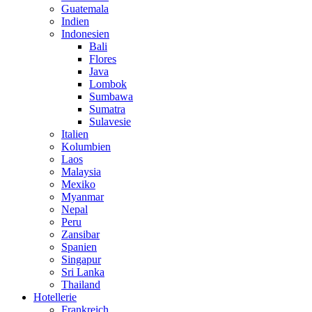
Guatemala
Indien
Indonesien
Bali
Flores
Java
Lombok
Sumbawa
Sumatra
Sulavesie
Italien
Kolumbien
Laos
Malaysia
Mexiko
Myanmar
Nepal
Peru
Zansibar
Spanien
Singapur
Sri Lanka
Thailand
Hotellerie
Frankreich