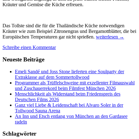
Kräuter und Gemüse die Küche erfreuen.
Das Tollste sind die für die Thailändische Küche notwendigen
Kräuter wie zum Beispiel Zitronengras und Bergamottblätter, die bei
Nachhaltigkeit
Europäischen Temperaturen gar nicht sprießen.
weiterlesen
→
Thai-
Schreibe einen Kommentar
Style
mit
Neueste Beiträge
Leidenschaft
&
Gourmet-
Emeli Sandé und Joss Stone lieferten eine Soulparty der
Genüssen
Extraklasse auf dem Sommertollwood
im
Programmer als Trüffelschweine mit exzellenter Filmauswahl
Khum
und Zuschauerrekord beim Filmfest München 2026
Lanna
Menschlichkeit als Widerstand beim Friedenspreis des
Eco-
Deutschen Films 2026
Resort,
Ganz viel Liebe & Leidenschaft bei Alvaro Soler in der
Thailand
Tollwood Sauna Arena
An Inn und Etsch entlang von München an den Gardasee
radeln
Schlagwörter