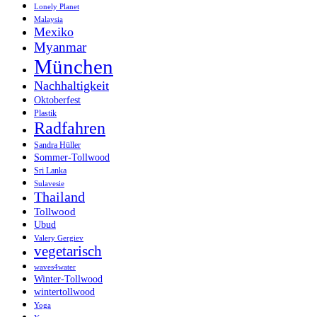
Lonely Planet
Malaysia
Mexiko
Myanmar
München
Nachhaltigkeit
Oktoberfest
Plastik
Radfahren
Sandra Hüller
Sommer-Tollwood
Sri Lanka
Sulavesie
Thailand
Tollwood
Ubud
Valery Gergiev
vegetarisch
waves4water
Winter-Tollwood
wintertollwood
Yoga