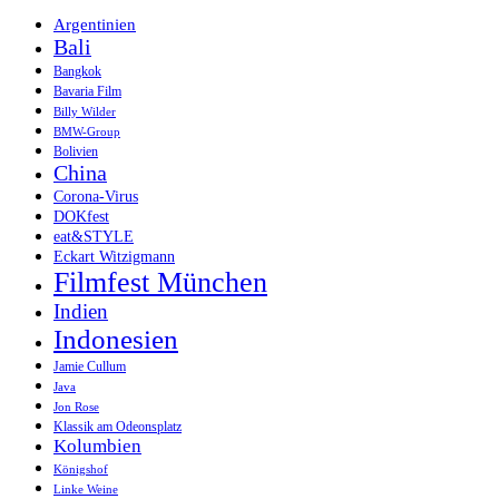
Argentinien
Bali
Bangkok
Bavaria Film
Billy Wilder
BMW-Group
Bolivien
China
Corona-Virus
DOKfest
eat&STYLE
Eckart Witzigmann
Filmfest München
Indien
Indonesien
Jamie Cullum
Java
Jon Rose
Klassik am Odeonsplatz
Kolumbien
Königshof
Linke Weine