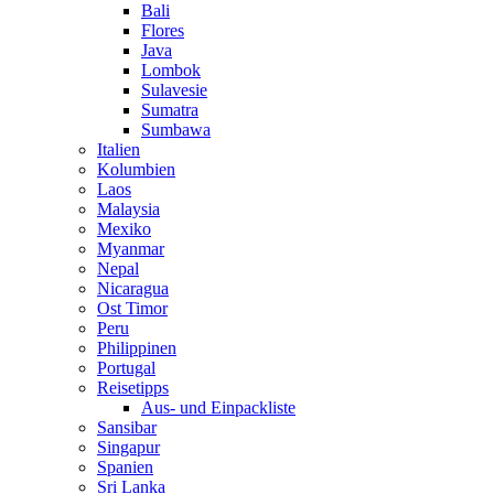
Bali
Flores
Java
Lombok
Sulavesie
Sumatra
Sumbawa
Italien
Kolumbien
Laos
Malaysia
Mexiko
Myanmar
Nepal
Nicaragua
Ost Timor
Peru
Philippinen
Portugal
Reisetipps
Aus- und Einpackliste
Sansibar
Singapur
Spanien
Sri Lanka