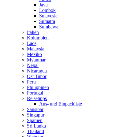
Java
Lombok
Sulavesie
Sumatra
Sumbawa
Italien
Kolumbien
Laos
Malaysia
Mexiko
Myanmar
Nepal
Nicaragua
Ost Timor
Peru
Philippinen
Portugal
Reisetipps
Aus- und Einpackliste
Sansibar
Singapur
Spanien
Sri Lanka
Thailand
Vietnam