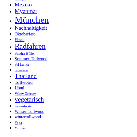
Mexiko
Myanmar
München
Nachhaltigkeit
Oktoberfest
Plastik
Radfahren
Sandra Hüller
Sommer-Tollwood
Sri Lanka
Sulavesie
Thailand
Tollwood
Ubud
Valery Gergiev
vegetarisch
waves4water
Winter-Tollwood
wintertollwood
Yoga
Yunnan