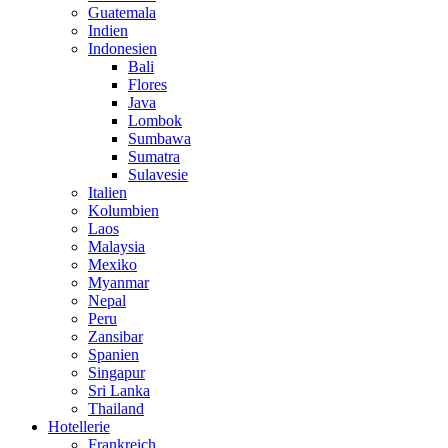
Guatemala
Indien
Indonesien
Bali
Flores
Java
Lombok
Sumbawa
Sumatra
Sulavesie
Italien
Kolumbien
Laos
Malaysia
Mexiko
Myanmar
Nepal
Peru
Zansibar
Spanien
Singapur
Sri Lanka
Thailand
Hotellerie
Frankreich