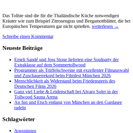
Das Tollste sind die für die Thailändische Küche notwendigen
Kräuter wie zum Beispiel Zitronengras und Bergamottblätter, die bei
Nachhaltigkeit
Europäischen Temperaturen gar nicht sprießen.
weiterlesen
→
Thai-
Schreibe einen Kommentar
Style
mit
Neueste Beiträge
Leidenschaft
&
Gourmet-
Emeli Sandé und Joss Stone lieferten eine Soulparty der
Genüssen
Extraklasse auf dem Sommertollwood
im
Programmer als Trüffelschweine mit exzellenter Filmauswahl
Khum
und Zuschauerrekord beim Filmfest München 2026
Lanna
Menschlichkeit als Widerstand beim Friedenspreis des
Eco-
Deutschen Films 2026
Resort,
Ganz viel Liebe & Leidenschaft bei Alvaro Soler in der
Thailand
Tollwood Sauna Arena
An Inn und Etsch entlang von München an den Gardasee
radeln
Schlagwörter
Argentinien