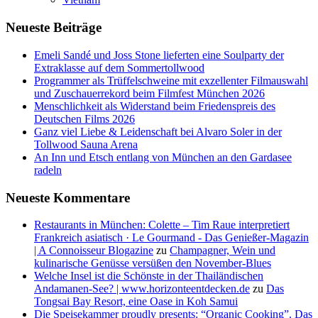
Neueste Beiträge
Emeli Sandé und Joss Stone lieferten eine Soulparty der
Extraklasse auf dem Sommertollwood
Programmer als Trüffelschweine mit exzellenter Filmauswahl
und Zuschauerrekord beim Filmfest München 2026
Menschlichkeit als Widerstand beim Friedenspreis des
Deutschen Films 2026
Ganz viel Liebe & Leidenschaft bei Alvaro Soler in der
Tollwood Sauna Arena
An Inn und Etsch entlang von München an den Gardasee
radeln
Neueste Kommentare
Restaurants in München: Colette – Tim Raue interpretiert
Frankreich asiatisch · Le Gourmand - Das Genießer-Magazin
| A Connoisseur Blogazine
zu
Champagner, Wein und
kulinarische Genüsse versüßen den November-Blues
Welche Insel ist die Schönste in der Thailändischen
Andamanen-See? | www.horizonteentdecken.de
zu
Das
Tongsai Bay Resort, eine Oase in Koh Samui
Die Speisekammer proudly presents: “Organic Cooking”. Das