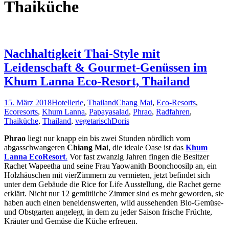
Thaiküche
Nachhaltigkeit Thai-Style mit
Leidenschaft & Gourmet-Genüssen im
Khum Lanna Eco-Resort, Thailand
15. März 2018
Hotellerie
,
Thailand
Chang Mai
,
Eco-Resorts
,
Ecoresorts
,
Khum Lanna
,
Papayasalad
,
Phrao
,
Radfahren
,
Thaiküche
,
Thailand
,
vegetarisch
Doris
Phrao
liegt nur knapp ein bis zwei Stunden nördlich vom
abgasschwangeren
Chiang Ma
i, die ideale Oase ist das
Khum
Lanna EcoResort
.
Vor fast zwanzig Jahren fingen die Besitzer
Rachet Wapeetha und seine Frau Yaowanith Boonchoosilp an, ein
Holzhäuschen mit vierZimmern zu vermieten, jetzt befindet sich
unter dem Gebäude die Rice for Life Ausstellung, die Rachet gerne
erklärt. Nicht nur 12 gemütliche Zimmer sind es mehr geworden, sie
haben auch einen beneidenswerten, wild aussehenden Bio-Gemüse-
und Obstgarten angelegt, in dem zu jeder Saison frische Früchte,
Kräuter und Gemüse die Küche erfreuen.