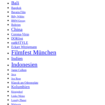
Bali
Bangkok
Bavaria Film
Billy Wilder
BMW-Group
Bolivien
China
Corona-Virus
DOKfest
eat&STYLE
Eckart Witzigmann
Filmfest München
Indien
Indonesien
Jamie Cullum
Java
Jon Rose
Klassik am Odeonsplatz
Kolumbien
Königshof
Linke Weine
Lonely Planet
Malaysia