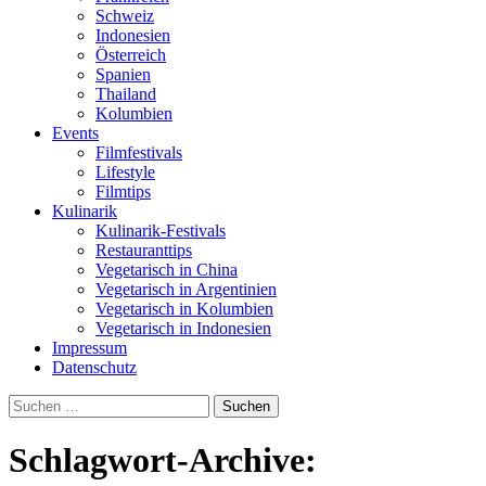
Schweiz
Indonesien
Österreich
Spanien
Thailand
Kolumbien
Events
Filmfestivals
Lifestyle
Filmtips
Kulinarik
Kulinarik-Festivals
Restauranttips
Vegetarisch in China
Vegetarisch in Argentinien
Vegetarisch in Kolumbien
Vegetarisch in Indonesien
Impressum
Datenschutz
Suchen
nach:
Schlagwort-Archive: