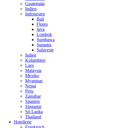
Guatemala
Indien
Indonesien
Bali
Flores
Java
Lombok
Sumbawa
Sumatra
Sulavesie
Italien
Kolumbien
Laos
Malaysia
Mexiko
Myanmar
Nepal
Peru
Zansibar
Spanien
Singapur
Sri Lanka
Thailand
Hotellerie
Frankreich