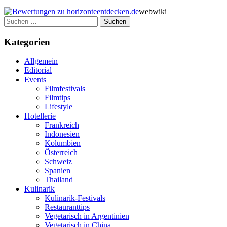
webwiki
Suchen
nach:
Kategorien
Allgemein
Editorial
Events
Filmfestivals
Filmtips
Lifestyle
Hotellerie
Frankreich
Indonesien
Kolumbien
Österreich
Schweiz
Spanien
Thailand
Kulinarik
Kulinarik-Festivals
Restauranttips
Vegetarisch in Argentinien
Vegetarisch in China