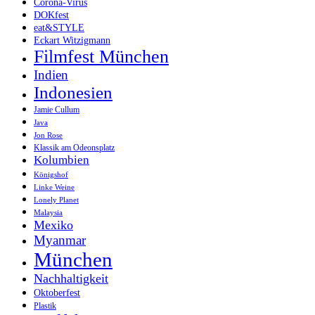
Corona-Virus
DOKfest
eat&STYLE
Eckart Witzigmann
Filmfest München
Indien
Indonesien
Jamie Cullum
Java
Jon Rose
Klassik am Odeonsplatz
Kolumbien
Königshof
Linke Weine
Lonely Planet
Malaysia
Mexiko
Myanmar
München
Nachhaltigkeit
Oktoberfest
Plastik