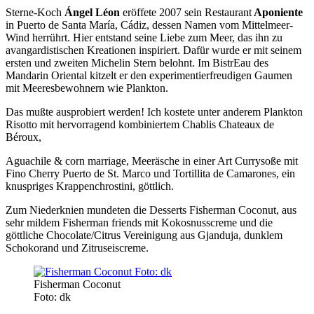
Sterne-Koch
Ángel Léon
eröffete 2007 sein Restaurant
Aponiente
in Puerto de Santa María, Cádiz, dessen Namen vom Mittelmeer-
Wind herrührt. Hier entstand seine Liebe zum Meer, das ihn zu
avangardistischen Kreationen inspiriert. Dafür wurde er mit seinem
ersten und zweiten Michelin Stern belohnt. Im BistrEau des
Mandarin Oriental kitzelt er den experimentierfreudigen Gaumen
mit Meeresbewohnern wie Plankton.
Das mußte ausprobiert werden! Ich kostete unter anderem Plankton
Risotto mit hervorragend kombiniertem Chablis Chateaux de
Béroux,
Aguachile & corn marriage, Meeräsche in einer Art Currysoße mit
Fino Cherry Puerto de St. Marco und Tortillita de Camarones, ein
knuspriges Krappenchrostini, göttlich.
Zum Niederknien mundeten die Desserts Fisherman Coconut, aus
sehr mildem Fisherman friends mit Kokosnusscreme und die
göttliche Chocolate/Citrus Vereinigung aus Gjanduja, dunklem
Schokorand und Zitruseiscreme.
Fisherman Coconut
Foto: dk