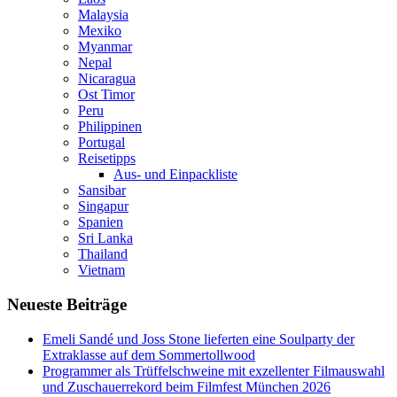
Malaysia
Mexiko
Myanmar
Nepal
Nicaragua
Ost Timor
Peru
Philippinen
Portugal
Reisetipps
Aus- und Einpackliste
Sansibar
Singapur
Spanien
Sri Lanka
Thailand
Vietnam
Neueste Beiträge
Emeli Sandé und Joss Stone lieferten eine Soulparty der
Extraklasse auf dem Sommertollwood
Programmer als Trüffelschweine mit exzellenter Filmauswahl
und Zuschauerrekord beim Filmfest München 2026