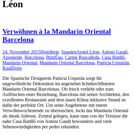
Léon
Verwöhnen à la Mandarin Oriental
Barcelona
24. November 2015
Hotellerie
,
Spanien
Angel Léon
,
Antoni Gaudi
,
Aponiente
,
Barcelona
,
BistrÉau
,
Carme Ruscalleda
,
Casa Batilló
,
Mandarin Oriental
,
Mandarin Oriental Barcelona
,
Patricia Urquiola
,
Raul
Doris
Die Spanische Designerin Patricia Urquiola sorgt für
ungewöhnliche Dekoration im angenehm lichtdurchfluteten
Mandarin Oriental Barcelonas. Ob frisch verliebt oder zum
Auffrischen einer Beziehung, Barcelona mit seiner Architektur, den
exzellenten Restaurants und dem lauen Klima inklusive Strand ist
dafür der perfekte Ort. Um seine Angebetene mit einem
Verwöhnwochenende zu überraschen, lockt das Mandarin Oriental
als ideale Adresse. Zentral gelegen, kann man von der Terrasse die
nahe Casa Batilló von Antoni Gaudi bewundern und viele
Sehenswürdigkeiten per pedes erkunden.