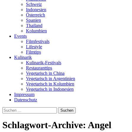
Schweiz
Indonesien
Österreich
Spanien
Thailand
Kolumbien
Events
Filmfestivals
Lifestyle
Filmtips
Kulinarik
Kulinarik-Festivals
Restauranttips
Vegetarisch in China
Vegetarisch in Argentinien
Vegetarisch in Kolumbien
Vegetarisch in Indonesien
Impressum
Datenschutz
Suchen
nach:
Schlagwort-Archive: Angel