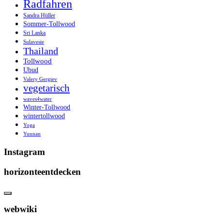
Radfahren
Sandra Hüller
Sommer-Tollwood
Sri Lanka
Sulavesie
Thailand
Tollwood
Ubud
Valery Gergiev
vegetarisch
waves4water
Winter-Tollwood
wintertollwood
Yoga
Yunnan
Instagram
horizonteentdecken
webwiki