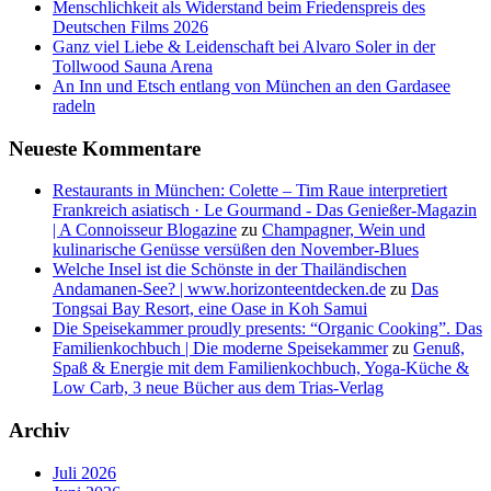
Menschlichkeit als Widerstand beim Friedenspreis des
Deutschen Films 2026
Ganz viel Liebe & Leidenschaft bei Alvaro Soler in der
Tollwood Sauna Arena
An Inn und Etsch entlang von München an den Gardasee
radeln
Neueste Kommentare
Restaurants in München: Colette – Tim Raue interpretiert
Frankreich asiatisch · Le Gourmand - Das Genießer-Magazin
| A Connoisseur Blogazine
zu
Champagner, Wein und
kulinarische Genüsse versüßen den November-Blues
Welche Insel ist die Schönste in der Thailändischen
Andamanen-See? | www.horizonteentdecken.de
zu
Das
Tongsai Bay Resort, eine Oase in Koh Samui
Die Speisekammer proudly presents: “Organic Cooking”. Das
Familienkochbuch | Die moderne Speisekammer
zu
Genuß,
Spaß & Energie mit dem Familienkochbuch, Yoga-Küche &
Low Carb, 3 neue Bücher aus dem Trias-Verlag
Archiv
Juli 2026