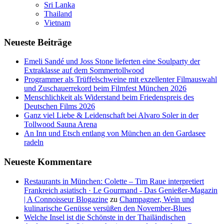
Sri Lanka
Thailand
Vietnam
Neueste Beiträge
Emeli Sandé und Joss Stone lieferten eine Soulparty der
Extraklasse auf dem Sommertollwood
Programmer als Trüffelschweine mit exzellenter Filmauswahl
und Zuschauerrekord beim Filmfest München 2026
Menschlichkeit als Widerstand beim Friedenspreis des
Deutschen Films 2026
Ganz viel Liebe & Leidenschaft bei Alvaro Soler in der
Tollwood Sauna Arena
An Inn und Etsch entlang von München an den Gardasee
radeln
Neueste Kommentare
Restaurants in München: Colette – Tim Raue interpretiert
Frankreich asiatisch · Le Gourmand - Das Genießer-Magazin
| A Connoisseur Blogazine
zu
Champagner, Wein und
kulinarische Genüsse versüßen den November-Blues
Welche Insel ist die Schönste in der Thailändischen