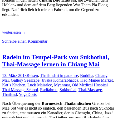
sondern in den netten
Chiang Dao Huts
ein, die zwischen dem
Höhlen- und dem auf dem Berg liegenden Wat Tham Pla Plong
liegt. Natürlich lieh ich mir ein Fahrrad, um die Gegend zu
erkunden.
Vom
weiterlesen
→
Feuer-
Schreibe einen Kommentar
Dunst
in
Chiang
Dao
Radeln im Tempel-Park von Sukhothai,
´s
Thai-Massage lernen in Chiang Mai
Bergen
zum
Temple
13. März 2018
Reisen
,
Thailand
art in paradise
,
Buddha
,
Chiang
&
Mai
,
Gallery Seescape
,
Jivaka Komarabhacca
,
Kad Manee Market
,
Radl-
Kat´s Kitchen
,
Luck Maisalee
,
Myanmar
,
Old Medical Hospital
Paradies
Thai Massage School
,
Radfahren
,
Sukhothai
,
Thai-Massage
,
Chiang
Thailand
,
Yoga
Doris
Rai
im
Nach Überquerung der
Burmesisch-Thailandischen
Grenze bei
Norden
Mae Sot war es nicht so einfach, den passenden Bus nach Sukhotai
Thailands
zu finden, erst mussten ein Kanadier, der in Chengdu, China, Jazz!
unterrrichtet und ich uns ein Taxi teilen, um zum Busbahnhof zu