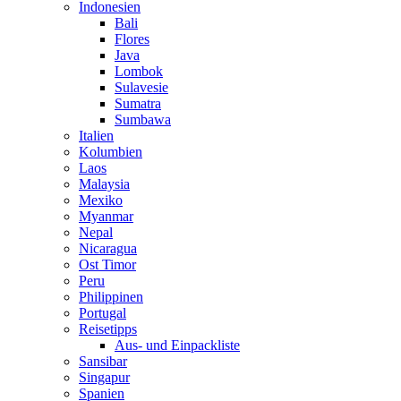
Indonesien
Bali
Flores
Java
Lombok
Sulavesie
Sumatra
Sumbawa
Italien
Kolumbien
Laos
Malaysia
Mexiko
Myanmar
Nepal
Nicaragua
Ost Timor
Peru
Philippinen
Portugal
Reisetipps
Aus- und Einpackliste
Sansibar
Singapur
Spanien