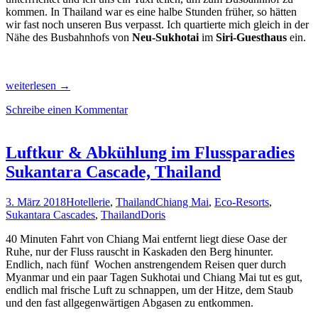
kommen. In Thailand war es eine halbe Stunden früher, so hätten
wir fast noch unseren Bus verpasst. Ich quartierte mich gleich in der
Nähe des Busbahnhofs von
Neu-Sukhotai
im
Siri-Guesthaus
ein.
Radeln
weiterlesen
→
im
Schreibe einen Kommentar
Tempel-
Park
von
Sukhothai,
Luftkur & Abkühlung im Flussparadies
Thai-
Sukantara Cascade, Thailand
Massage
lernen
in
3. März 2018
Hotellerie
,
Thailand
Chiang Mai
,
Eco-Resorts
,
Chiang
Sukantara Cascades
,
Thailand
Doris
Mai
40 Minuten Fahrt von Chiang Mai entfernt liegt diese Oase der
Ruhe, nur der Fluss rauscht in Kaskaden den Berg hinunter.
Endlich, nach fünf Wochen anstrengendem Reisen quer durch
Myanmar und ein paar Tagen Sukhotai und Chiang Mai tut es gut,
endlich mal frische Luft zu schnappen, um der Hitze, dem Staub
und den fast allgegenwärtigen Abgasen zu entkommen.