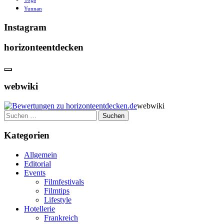
Yunnan
Instagram
horizonteentdecken
webwiki
webwiki
Suchen
nach:
Kategorien
Allgemein
Editorial
Events
Filmfestivals
Filmtips
Lifestyle
Hotellerie
Frankreich