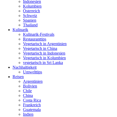
Indonesien
Kolumbien
Österreich
Schweiz
Spanien
Thailand
Kulinarik
Kulinarik-Festivals
Restauranttips
Vegetarisch in Argentinien
Vegetarisch in China
Vegetarisch in Indonesien
Vegetarisch in Kolumbien
vegetarisch in Sri Lanka
Nachhaltigkeit
Umwelttips
Reisen
Argentinien
Bolivien
Chile
China
Costa Rica
Frankreich
Guatemala
Indien