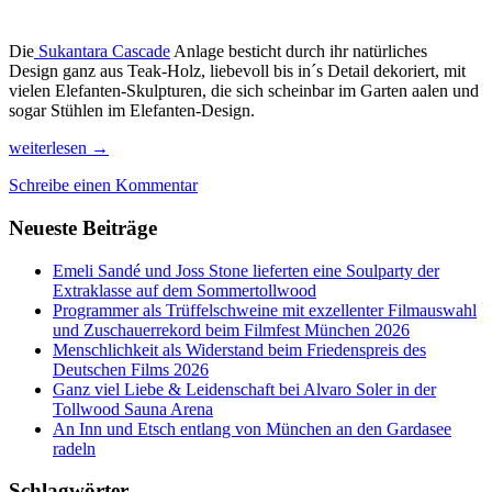
Die
Sukantara Cascade
Anlage besticht durch ihr natürliches
Design ganz aus Teak-Holz, liebevoll bis in´s Detail dekoriert, mit
vielen Elefanten-Skulpturen, die sich scheinbar im Garten aalen und
sogar Stühlen im Elefanten-Design.
Luftkur
weiterlesen
→
&
Schreibe einen Kommentar
Abkühlung
im
Neueste Beiträge
Flussparadies
Sukantara
Cascade,
Emeli Sandé und Joss Stone lieferten eine Soulparty der
Thailand
Extraklasse auf dem Sommertollwood
Programmer als Trüffelschweine mit exzellenter Filmauswahl
und Zuschauerrekord beim Filmfest München 2026
Menschlichkeit als Widerstand beim Friedenspreis des
Deutschen Films 2026
Ganz viel Liebe & Leidenschaft bei Alvaro Soler in der
Tollwood Sauna Arena
An Inn und Etsch entlang von München an den Gardasee
radeln
Schlagwörter