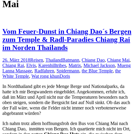
Mai
Vom Feuer-Dunst in Chiang Dao´s Bergen
zum Temple & Radl-Paradies Chiang Rai
im Norden Thailands
26. März 2018
Reisen
,
Thailand
Batmann
,
Chiang Dao
,
Chiang Mai
,
Chiang Rai
,
Elvis
,
Karenhilltribes
,
Matrix
,
Michael Jackson
,
Mueng
Lanna Massage
,
Radfahren
,
Spidermann
,
the Blue Temple
,
the
White Temple
,
Wat rong khun
Doris
In Nordthailand gibt es jede Menge Berge und Nationalparks, da
hatte ich mir Bergwandern eingebildet. Angekommen, erfuhr ich,
daß im März und April nicht nur die Temperaturen besonders nach
oben steigen, sondern die Bergsicht fast auf Null sinkt. Ob das auch
der Fall wäre, wenn die Felder nicht immer noch verbotenerweise
abgebrannt würden?
Ich nahm trotz allem hoffnungsfroh den Bus von Chiang Mai nach
Chiang Dao, inmitten von Bergen. Ich quartierte mich nicht im Ort,