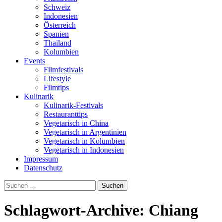
Schweiz
Indonesien
Österreich
Spanien
Thailand
Kolumbien
Events
Filmfestivals
Lifestyle
Filmtips
Kulinarik
Kulinarik-Festivals
Restauranttips
Vegetarisch in China
Vegetarisch in Argentinien
Vegetarisch in Kolumbien
Vegetarisch in Indonesien
Impressum
Datenschutz
Suchen
nach:
Schlagwort-Archive: Chiang