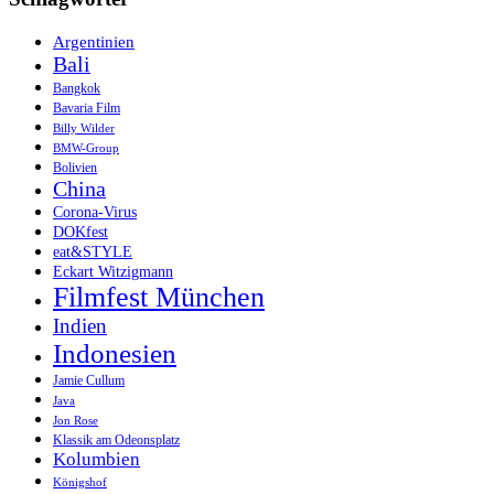
Argentinien
Bali
Bangkok
Bavaria Film
Billy Wilder
BMW-Group
Bolivien
China
Corona-Virus
DOKfest
eat&STYLE
Eckart Witzigmann
Filmfest München
Indien
Indonesien
Jamie Cullum
Java
Jon Rose
Klassik am Odeonsplatz
Kolumbien
Königshof