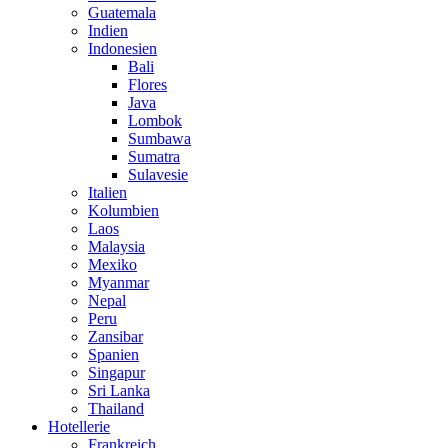
Guatemala
Indien
Indonesien
Bali
Flores
Java
Lombok
Sumbawa
Sumatra
Sulavesie
Italien
Kolumbien
Laos
Malaysia
Mexiko
Myanmar
Nepal
Peru
Zansibar
Spanien
Singapur
Sri Lanka
Thailand
Hotellerie
Frankreich