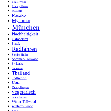
Linke Weine
Lonely Planet
Malaysia
Mexiko
Myanmar
München
Nachhaltigkeit
Oktoberfest
Plastik
Radfahren
Sandra Hüller
Sommer-Tollwood
Sri Lanka
Sulavesie
Thailand
Tollwood
Ubud
Valery Gergiev
vegetarisch
waves4water
Winter-Tollwood
wintertollwood
Yoga