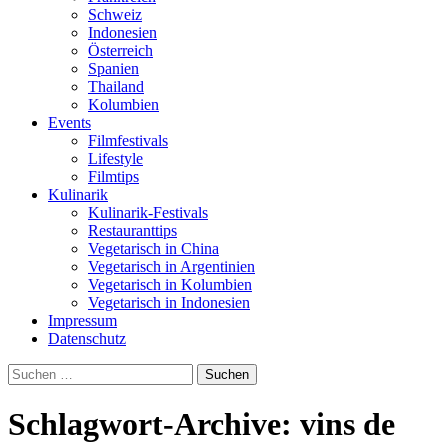
Schweiz
Indonesien
Österreich
Spanien
Thailand
Kolumbien
Events
Filmfestivals
Lifestyle
Filmtips
Kulinarik
Kulinarik-Festivals
Restauranttips
Vegetarisch in China
Vegetarisch in Argentinien
Vegetarisch in Kolumbien
Vegetarisch in Indonesien
Impressum
Datenschutz
Suchen
nach:
Schlagwort-Archive: vins de