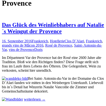
Provence
Das Glück des Weinliebhabers auf Natalie
´s Weingut der Provence
16. September 2016
Frankreich
,
Hotellerie
Clos D´Alari
,
Frankreich
,
grands vins de Mâcon 2016
,
Rosé de Provence
,
Saint- Antonin-du-
Var
,
vins de Provence
Doris
Im Départment Var der Provence hat der Rosé eine 2600 Jahre alte
Tradition. Bloß wie den Richtigen finden? Diese Frage stellt sich
frau im Laufe ihres Lebens des Öfteren. Die Gelegenheit, Wein zu
verkosten, scheint hier unendlich.
Bei Saint- Antonin-du-Var in der Domaine du Clos
D´Alari fanden wir mitten in den Weinbergen Unterkunft. Liebevoll
bis in´s Detail hat Winzerin Natalie Vancoilie die Zimmer und
Gemeinschaftsräume dekoriert.
Das
weiterlesen
→
Glück