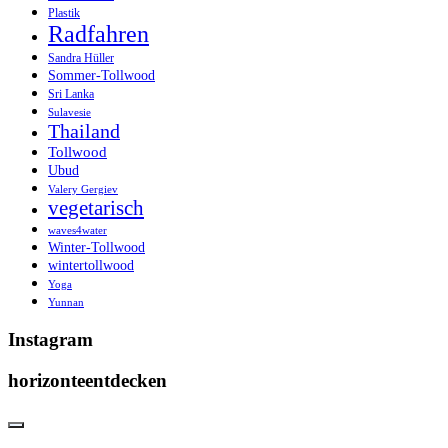
Plastik
Radfahren
Sandra Hüller
Sommer-Tollwood
Sri Lanka
Sulavesie
Thailand
Tollwood
Ubud
Valery Gergiev
vegetarisch
waves4water
Winter-Tollwood
wintertollwood
Yoga
Yunnan
Instagram
horizonteentdecken