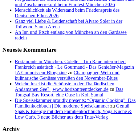
und Zuschauerrekord beim Filmfest München 2026
Menschlichkeit als Widerstand beim Friedenspreis des
Deutschen Films 2026
Ganz viel Liebe & Leidenschaft bei Alvaro Soler in der
Tollwood Sauna Arena
An Inn und Etsch entlang von München an den Gardasee
radeln
Neueste Kommentare
Restaurants in München: Colette – Tim Raue interpretiert
Frankreich asiatisch · Le Gourmand - Das Genießer-Magazin
| A Connoisseur Blogazine
zu
Champagner, Wein und
kulinarische Genüsse versüßen den November-Blues
Welche Insel ist die Schönste in der Thailändischen
Andamanen-See? | www.horizonteentdecken.de
zu
Das
Tongsai Bay Resort, eine Oase in Koh Samui
Die Speisekammer proudly presents: “Organic Cooking”. Das
Familienkochbuch | Die moderne Speisekammer
zu
Genuß,
Spaß & Energie mit dem Familienkochbuch, Yoga-Küche &
Low Carb, 3 neue Bücher aus dem Trias-Verlag
Archiv