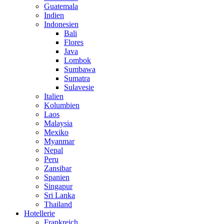
Guatemala
Indien
Indonesien
Bali
Flores
Java
Lombok
Sumbawa
Sumatra
Sulavesie
Italien
Kolumbien
Laos
Malaysia
Mexiko
Myanmar
Nepal
Peru
Zansibar
Spanien
Singapur
Sri Lanka
Thailand
Hotellerie
Frankreich