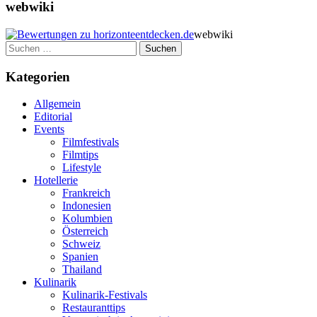
webwiki
webwiki
Suchen
nach:
Kategorien
Allgemein
Editorial
Events
Filmfestivals
Filmtips
Lifestyle
Hotellerie
Frankreich
Indonesien
Kolumbien
Österreich
Schweiz
Spanien
Thailand
Kulinarik
Kulinarik-Festivals
Restauranttips