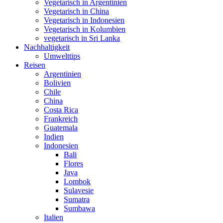
Vegetarisch in Argentinien
Vegetarisch in China
Vegetarisch in Indonesien
Vegetarisch in Kolumbien
vegetarisch in Sri Lanka
Nachhaltigkeit
Umwelttips
Reisen
Argentinien
Bolivien
Chile
China
Costa Rica
Frankreich
Guatemala
Indien
Indonesien
Bali
Flores
Java
Lombok
Sulavesie
Sumatra
Sumbawa
Italien