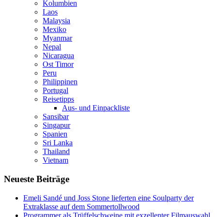
Kolumbien
Laos
Malaysia
Mexiko
Myanmar
Nepal
Nicaragua
Ost Timor
Peru
Philippinen
Portugal
Reisetipps
Aus- und Einpackliste
Sansibar
Singapur
Spanien
Sri Lanka
Thailand
Vietnam
Neueste Beiträge
Emeli Sandé und Joss Stone lieferten eine Soulparty der
Extraklasse auf dem Sommertollwood
Programmer als Trüffelschweine mit exzellenter Filmauswahl