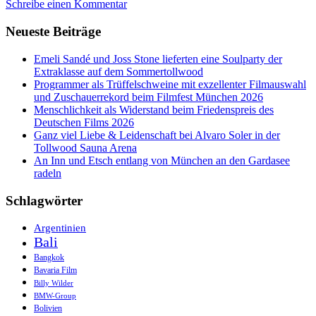
Schreibe einen Kommentar
des
Weinliebhabers
Neueste Beiträge
auf
Natalie
´s
Emeli Sandé und Joss Stone lieferten eine Soulparty der
Weingut
Extraklasse auf dem Sommertollwood
der
Programmer als Trüffelschweine mit exzellenter Filmauswahl
Provence
und Zuschauerrekord beim Filmfest München 2026
Menschlichkeit als Widerstand beim Friedenspreis des
Deutschen Films 2026
Ganz viel Liebe & Leidenschaft bei Alvaro Soler in der
Tollwood Sauna Arena
An Inn und Etsch entlang von München an den Gardasee
radeln
Schlagwörter
Argentinien
Bali
Bangkok
Bavaria Film
Billy Wilder
BMW-Group
Bolivien