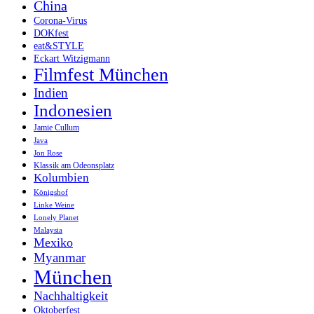
China
Corona-Virus
DOKfest
eat&STYLE
Eckart Witzigmann
Filmfest München
Indien
Indonesien
Jamie Cullum
Java
Jon Rose
Klassik am Odeonsplatz
Kolumbien
Königshof
Linke Weine
Lonely Planet
Malaysia
Mexiko
Myanmar
München
Nachhaltigkeit
Oktoberfest