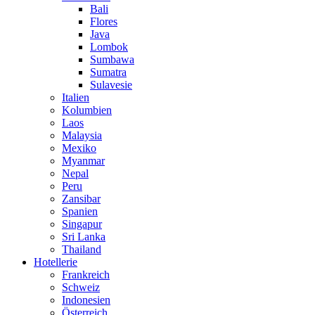
Bali
Flores
Java
Lombok
Sumbawa
Sumatra
Sulavesie
Italien
Kolumbien
Laos
Malaysia
Mexiko
Myanmar
Nepal
Peru
Zansibar
Spanien
Singapur
Sri Lanka
Thailand
Hotellerie
Frankreich
Schweiz
Indonesien
Österreich