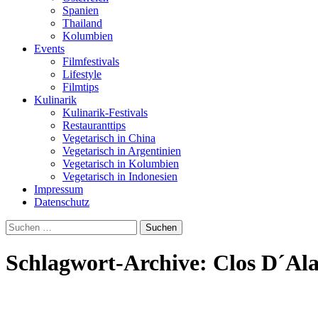
Spanien
Thailand
Kolumbien
Events
Filmfestivals
Lifestyle
Filmtips
Kulinarik
Kulinarik-Festivals
Restauranttips
Vegetarisch in China
Vegetarisch in Argentinien
Vegetarisch in Kolumbien
Vegetarisch in Indonesien
Impressum
Datenschutz
Suchen
nach:
Schlagwort-Archive: Clos D´Ala