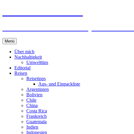
horizonteentdecken
Geschichten und Geheim-Tips über Nachhal
Springe
Menü
zum
Inhalt
Über mich
Nachhaltigkeit
Umwelttips
Editorial
Reisen
Reisetipps
Aus- und Einpackliste
Argentinien
Bolivien
Chile
China
Costa Rica
Frankreich
Guatemala
Indien
Indonesien