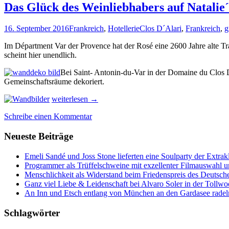
Das Glück des Weinliebhabers auf Natalie
16. September 2016
Frankreich
,
Hotellerie
Clos D´Alari
,
Frankreich
,
g
Im Départment Var der Provence hat der Rosé eine 2600 Jahre alte Tra
scheint hier unendlich.
Bei Saint- Antonin-du-Var in der Domaine du Clos D
Gemeinschaftsräume dekoriert.
Das
weiterlesen
→
Glück
Schreibe einen Kommentar
des
Weinliebhabers
Neueste Beiträge
auf
Natalie
´s
Emeli Sandé und Joss Stone lieferten eine Soulparty der Extr
Weingut
Programmer als Trüffelschweine mit exzellenter Filmauswahl
der
Menschlichkeit als Widerstand beim Friedenspreis des Deutsch
Provence
Ganz viel Liebe & Leidenschaft bei Alvaro Soler in der Tollw
An Inn und Etsch entlang von München an den Gardasee radel
Schlagwörter