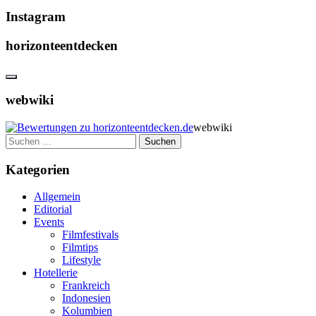
Instagram
horizonteentdecken
webwiki
webwiki
Suchen
nach:
Kategorien
Allgemein
Editorial
Events
Filmfestivals
Filmtips
Lifestyle
Hotellerie
Frankreich
Indonesien
Kolumbien