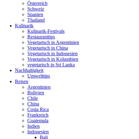
Österreich
Schweiz
Spanien
Thailand
Kulinarik
Kulinarik-Festivals
Restauranttips
Vegetarisch in Argentinien
Vegetarisch in China
Vegetarisch in Indonesien
Vegetarisch in Kolumbien
vegetarisch in Sri Lanka
Nachhaltigkeit
Umwelttips
Reisen
Argentinien
Bolivien
Chile
China
Costa Rica
Frankreich
Guatemala
Indien
Indonesien
Bali