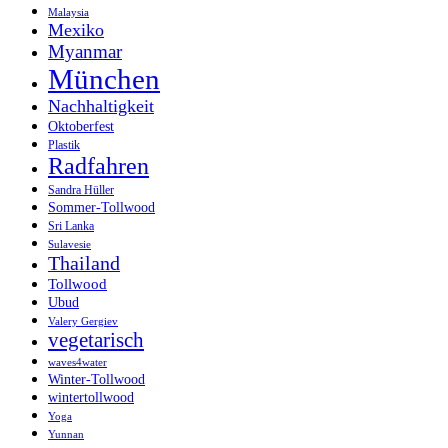
Malaysia
Mexiko
Myanmar
München
Nachhaltigkeit
Oktoberfest
Plastik
Radfahren
Sandra Hüller
Sommer-Tollwood
Sri Lanka
Sulavesie
Thailand
Tollwood
Ubud
Valery Gergiev
vegetarisch
waves4water
Winter-Tollwood
wintertollwood
Yoga
Yunnan