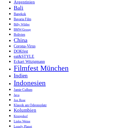
Argentinien
Bali
Bangkok
Bavaria Film
Billy Wilder
BMW-Group
Bolivien
China
Corona-Virus
DOKfest
eat&STYLE
Eckart Witzigmann
Filmfest München
Indien
Indonesien
Jamie Cullum
Java
Jon Rose
Klassik am Odeonsplatz
Kolumbien
Königshof
Linke Weine
Lonely Planet