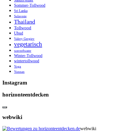
Sandra Hüller
Sommer-Tollwood
Sri Lanka
Sulavesie
Thailand
Tollwood
Ubud
Valery Gergiev
vegetarisch
waves4water
Winter-Tollwood
wintertollwood
Yoga
Yunnan
Instagram
horizonteentdecken
webwiki
webwiki