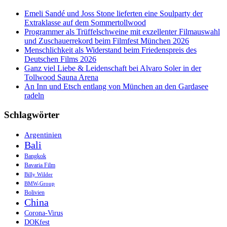
Emeli Sandé und Joss Stone lieferten eine Soulparty der
Extraklasse auf dem Sommertollwood
Programmer als Trüffelschweine mit exzellenter Filmauswahl
und Zuschauerrekord beim Filmfest München 2026
Menschlichkeit als Widerstand beim Friedenspreis des
Deutschen Films 2026
Ganz viel Liebe & Leidenschaft bei Alvaro Soler in der
Tollwood Sauna Arena
An Inn und Etsch entlang von München an den Gardasee
radeln
Schlagwörter
Argentinien
Bali
Bangkok
Bavaria Film
Billy Wilder
BMW-Group
Bolivien
China
Corona-Virus
DOKfest