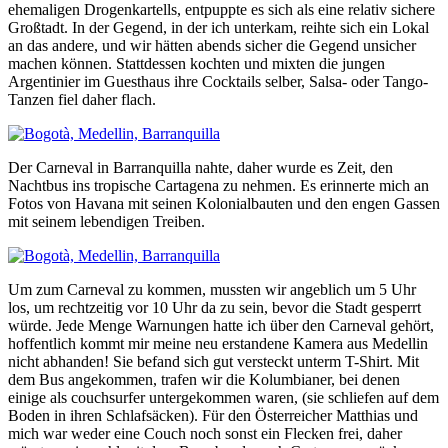
ehemaligen Drogenkartells, entpuppte es sich als eine relativ sichere
Großtadt. In der Gegend, in der ich unterkam, reihte sich ein Lokal
an das andere, und wir hätten abends sicher die Gegend unsicher
machen können. Stattdessen kochten und mixten die jungen
Argentinier im Guesthaus ihre Cocktails selber, Salsa- oder Tango-
Tanzen fiel daher flach.
Der Carneval in Barranquilla nahte, daher wurde es Zeit, den
Nachtbus ins tropische Cartagena zu nehmen. Es erinnerte mich an
Fotos von Havana mit seinen Kolonialbauten und den engen Gassen
mit seinem lebendigen Treiben.
Um zum Carneval zu kommen, mussten wir angeblich um 5 Uhr
los, um rechtzeitig vor 10 Uhr da zu sein, bevor die Stadt gesperrt
würde. Jede Menge Warnungen hatte ich über den Carneval gehört,
hoffentlich kommt mir meine neu erstandene Kamera aus Medellin
nicht abhanden! Sie befand sich gut versteckt unterm T-Shirt. Mit
dem Bus angekommen, trafen wir die Kolumbianer, bei denen
einige als couchsurfer untergekommen waren, (sie schliefen auf dem
Boden in ihren Schlafsäcken). Für den Österreicher Matthias und
mich war weder eine Couch noch sonst ein Flecken frei, daher