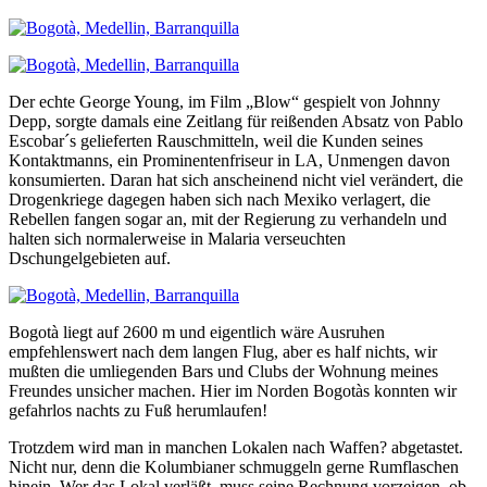
Der echte George Young, im Film „Blow“ gespielt von Johnny
Depp, sorgte damals eine Zeitlang für reißenden Absatz von Pablo
Escobar´s gelieferten Rauschmitteln, weil die Kunden seines
Kontaktmanns, ein Prominentenfriseur in LA, Unmengen davon
konsumierten. Daran hat sich anscheinend nicht viel verändert, die
Drogenkriege dagegen haben sich nach Mexiko verlagert, die
Rebellen fangen sogar an, mit der Regierung zu verhandeln und
halten sich normalerweise in Malaria verseuchten
Dschungelgebieten auf.
Bogotà liegt auf 2600 m und eigentlich wäre Ausruhen
empfehlenswert nach dem langen Flug, aber es half nichts, wir
mußten die umliegenden Bars und Clubs der Wohnung meines
Freundes unsicher machen. Hier im Norden Bogotàs konnten wir
gefahrlos nachts zu Fuß herumlaufen!
Trotzdem wird man in manchen Lokalen nach Waffen? abgetastet.
Nicht nur, denn die Kolumbianer schmuggeln gerne Rumflaschen
hinein. Wer das Lokal verläßt, muss seine Rechnung vorzeigen, ob