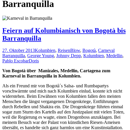
Barranquilla
Feiern auf Kolumbianisch von Bogotà bis
Barranquilla
27. Oktober 2013
Kolumbien
,
Reisen
Blow
,
Bogotà
,
Carneval
Barranquilla
,
George Young
,
Johnny Depp
,
Kolumbien
,
Medellin
,
Pablo Escobar
Doris
Von Bogotà über Manizales, Medellin, Cartagena zum
Karneval in Barranquilla in Kolumbien.
Als ein Freund mir von Bogotà´s Salsa- und Rumbapartys
vorschwärmte und mich nach Kolumbien einlud, konnte ich nicht
widerstehen. Beim Erwähnen von Kolumbien fallen den meisten
Menschen die längst vergangenen Drogenkriege, Entführungen
durch Rebellen und Shakira ein. Die Drogenkriege führten einmal
sogar zum Sturm des Kartells auf den Justizpalast mit vielen Toten,
weil die Regierung es wagte, einen Drogenboss anzuklagen. Bei
meinem Besuch war der Palast von künstlichen Riesen-Ameisen
übersäht, es handelte sich ganz harmlos um eine Kunstinstallation.