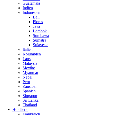
Guatemala
Indien
Indonesien
Bali
Flores
Java
Lombok
Sumbawa
Sumatra
Sulavesie
Italien
Kolumbien
Laos
Malaysia
Mexiko
Myanmar
Nepal
Peru
Zansibar
Spanien
Singapur
Sri Lanka
Thailand
Hotellerie
Frankreich