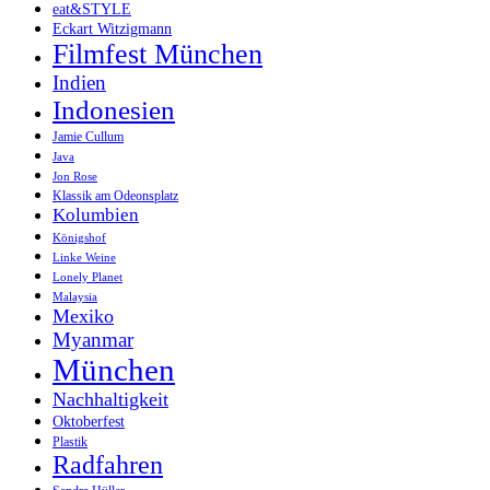
eat&STYLE
Eckart Witzigmann
Filmfest München
Indien
Indonesien
Jamie Cullum
Java
Jon Rose
Klassik am Odeonsplatz
Kolumbien
Königshof
Linke Weine
Lonely Planet
Malaysia
Mexiko
Myanmar
München
Nachhaltigkeit
Oktoberfest
Plastik
Radfahren