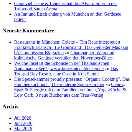
Ganz viel Liebe & Leidenschaft bei Alvaro Soler in der
Tollwood Sauna Arena
An Inn und Etsch entlang von München an den Gardasee
radeln
Neueste Kommentare
Restaurants in München: Colette – Tim Raue interpretiert
Frankreich asiatisch · Le Gourmand - Das Genießer-Magazin
| A Connoisseur Blogazine
zu
Champagner, Wein und
kulinarische Genüsse versüßen den November-Blues
Welche Insel ist die Schönste in der Thailändischen
Andamanen-See? | www.horizonteentdecken.de
zu
Das
Tongsai Bay Resort, eine Oase in Koh Samui
Die Speisekammer proudly presents: “Organic Cooking”. Das
Familienkochbuch | Die moderne Speisekammer
zu
Genuß,
Spaß & Energie mit dem Familienkochbuch, Yoga-Küche &
Low Carb, 3 neue Bücher aus dem Trias-Verlag
Archiv
Juli 2026
Juni 2026
Mai 2026