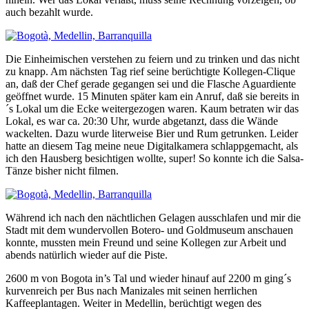
auch bezahlt wurde.
Die Einheimischen verstehen zu feiern und zu trinken und das nicht
zu knapp. Am nächsten Tag rief seine berüchtigte Kollegen-Clique
an, daß der Chef gerade gegangen sei und die Flasche Aguardiente
geöffnet wurde. 15 Minuten später kam ein Anruf, daß sie bereits in
´s Lokal um die Ecke weitergezogen waren. Kaum betraten wir das
Lokal, es war ca. 20:30 Uhr, wurde abgetanzt, dass die Wände
wackelten. Dazu wurde literweise Bier und Rum getrunken. Leider
hatte an diesem Tag meine neue Digitalkamera schlappgemacht, als
ich den Hausberg besichtigen wollte, super! So konnte ich die Salsa-
Tänze bisher nicht filmen.
Während ich nach den nächtlichen Gelagen ausschlafen und mir die
Stadt mit dem wundervollen Botero- und Goldmuseum anschauen
konnte, mussten mein Freund und seine Kollegen zur Arbeit und
abends natürlich wieder auf die Piste.
2600 m von Bogota in’s Tal und wieder hinauf auf 2200 m ging´s
kurvenreich per Bus nach Manizales mit seinen herrlichen
Kaffeeplantagen. Weiter in Medellin, berüchtigt wegen des