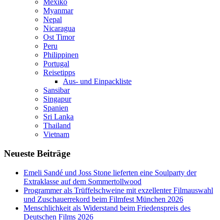
Mexiko
Myanmar
Nepal
Nicaragua
Ost Timor
Peru
Philippinen
Portugal
Reisetipps
Aus- und Einpackliste
Sansibar
Singapur
Spanien
Sri Lanka
Thailand
Vietnam
Neueste Beiträge
Emeli Sandé und Joss Stone lieferten eine Soulparty der
Extraklasse auf dem Sommertollwood
Programmer als Trüffelschweine mit exzellenter Filmauswahl
und Zuschauerrekord beim Filmfest München 2026
Menschlichkeit als Widerstand beim Friedenspreis des
Deutschen Films 2026