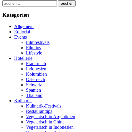
Suchen
nach:
Kategorien
Allgemein
Editorial
Events
Filmfestivals
Filmtips
Lifestyle
Hotellerie
Frankreich
Indonesien
Kolumbien
Österreich
Schweiz
Spanien
Thailand
Kulinarik
Kulinarik-Festivals
Restauranttips
Vegetarisch in Argentinien
Vegetarisch in China
Vegetarisch in Indonesien