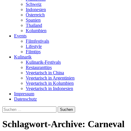
Schweiz
Indonesien
Österreich
Spanien
Thailand
Kolumbien
Events
Filmfestivals
Lifestyle
Filmtips
Kulinarik
Kulinarik-Festivals
Restauranttips
Vegetarisch in China
Vegetarisch in Argentinien
Vegetarisch in Kolumbien
Vegetarisch in Indonesien
Impressum
Datenschutz
Suchen
nach:
Schlagwort-Archive: Carneval