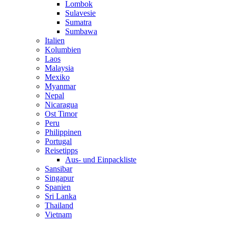
Lombok
Sulavesie
Sumatra
Sumbawa
Italien
Kolumbien
Laos
Malaysia
Mexiko
Myanmar
Nepal
Nicaragua
Ost Timor
Peru
Philippinen
Portugal
Reisetipps
Aus- und Einpackliste
Sansibar
Singapur
Spanien
Sri Lanka
Thailand
Vietnam