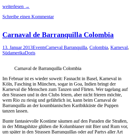
Paradiesisch
weiterlesen
→
bemalt:
Schreibe einen Kommentar
Valparaiso
und
die
Radl-
Carnaval de Barranquilla Colombia
&
Hauptstadt
13. Januar 2013
Events
Carneval Barranquilla
,
Colombia
,
Karneval
,
Santiago
Südamerika
Doris
de
Chile
Carnaval de Barranquilla Colombia
Im Februar ist es wieder soweit: Fasnacht in Basel, Karneval in
Köln, Fasching in München, sogar in Goa, Indien bringt der
Karneval die Menschen zum Tanzen und Flirten. Wer tagelang auf
den Strassen und in den Clubs feiern, aber nicht frieren möchte,
wem Rio zu riesig und gefährlich ist, kann beim Carnaval de
Barranquilla an der koumbianischen Karibikküste die Puppen
tanzen lassen.
Bunte fantasievolle Kostüme säumen auf den Paraden die Straßen,
in der Mittagshitze glühen die Kolumbianer mit Bier und Rum vor,
um später in den Strassen Barranquillas oder auf Partys aller Art