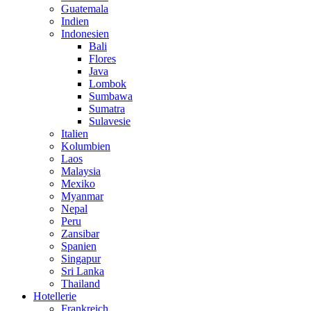
Guatemala
Indien
Indonesien
Bali
Flores
Java
Lombok
Sumbawa
Sumatra
Sulavesie
Italien
Kolumbien
Laos
Malaysia
Mexiko
Myanmar
Nepal
Peru
Zansibar
Spanien
Singapur
Sri Lanka
Thailand
Hotellerie
Frankreich