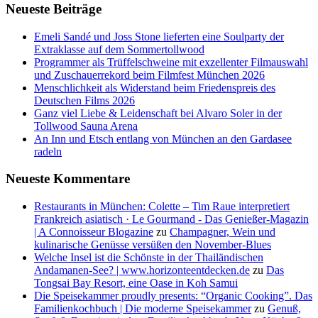
Neueste Beiträge
Emeli Sandé und Joss Stone lieferten eine Soulparty der
Extraklasse auf dem Sommertollwood
Programmer als Trüffelschweine mit exzellenter Filmauswahl
und Zuschauerrekord beim Filmfest München 2026
Menschlichkeit als Widerstand beim Friedenspreis des
Deutschen Films 2026
Ganz viel Liebe & Leidenschaft bei Alvaro Soler in der
Tollwood Sauna Arena
An Inn und Etsch entlang von München an den Gardasee
radeln
Neueste Kommentare
Restaurants in München: Colette – Tim Raue interpretiert
Frankreich asiatisch · Le Gourmand - Das Genießer-Magazin
| A Connoisseur Blogazine
zu
Champagner, Wein und
kulinarische Genüsse versüßen den November-Blues
Welche Insel ist die Schönste in der Thailändischen
Andamanen-See? | www.horizonteentdecken.de
zu
Das
Tongsai Bay Resort, eine Oase in Koh Samui
Die Speisekammer proudly presents: “Organic Cooking”. Das
Familienkochbuch | Die moderne Speisekammer
zu
Genuß,