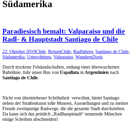
Südamerika
Paradiesisch bemalt: Valparaiso und die
Radl- & Hauptstadt Santiago de Chile
22. Oktober 2019
Chile
,
Reisen
Chile
,
Radfahren
,
Santiago de Chile
,
Südamerika
,
Umwelttipps
,
Valparaiso
,
Wandern
Doris
Durch trockene Felslandschaften, entlang einer überwucherten
Bahnlinie, fuhr unser Bus von
Uspallata
in
Argentinien
nach
Santiago de Chile
.
Nicht von übertriebener Schöhnheit verwöhnt, bietet Santiago
neben der Straßenkunst tolle Museen, Ausstellungen und zu meiner
Freude zweispurige Radwege, die die gesamte Stadt durchziehen.
Da kann sich das peinlich „Radlhauptstadt“ nennende München
einige Scheiben abschneiden!