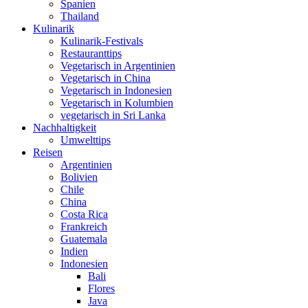
Spanien
Thailand
Kulinarik
Kulinarik-Festivals
Restauranttips
Vegetarisch in Argentinien
Vegetarisch in China
Vegetarisch in Indonesien
Vegetarisch in Kolumbien
vegetarisch in Sri Lanka
Nachhaltigkeit
Umwelttips
Reisen
Argentinien
Bolivien
Chile
China
Costa Rica
Frankreich
Guatemala
Indien
Indonesien
Bali
Flores
Java