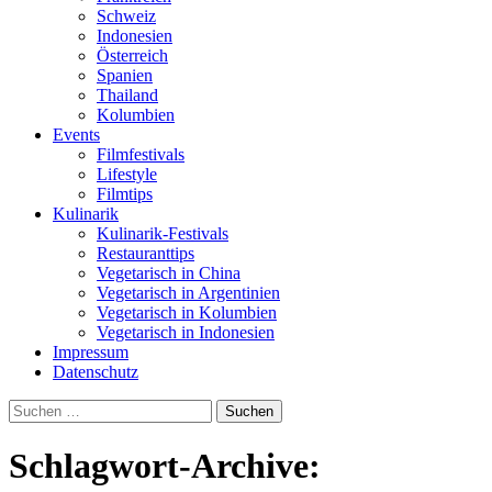
Schweiz
Indonesien
Österreich
Spanien
Thailand
Kolumbien
Events
Filmfestivals
Lifestyle
Filmtips
Kulinarik
Kulinarik-Festivals
Restauranttips
Vegetarisch in China
Vegetarisch in Argentinien
Vegetarisch in Kolumbien
Vegetarisch in Indonesien
Impressum
Datenschutz
Suchen
nach:
Schlagwort-Archive: