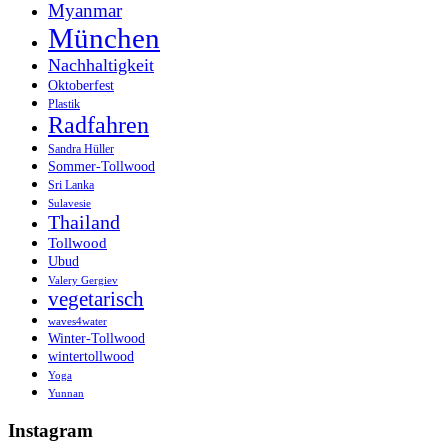
Myanmar
München
Nachhaltigkeit
Oktoberfest
Plastik
Radfahren
Sandra Hüller
Sommer-Tollwood
Sri Lanka
Sulavesie
Thailand
Tollwood
Ubud
Valery Gergiev
vegetarisch
waves4water
Winter-Tollwood
wintertollwood
Yoga
Yunnan
Instagram