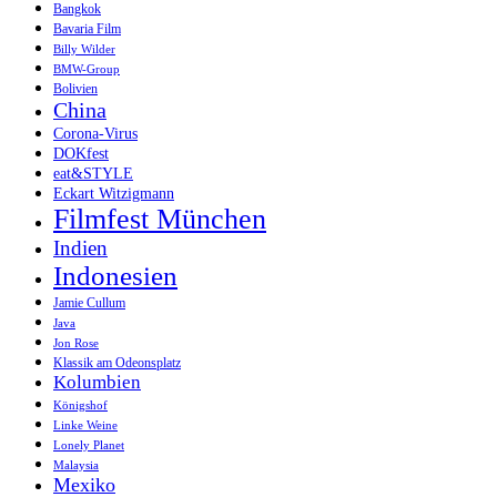
Bangkok
Bavaria Film
Billy Wilder
BMW-Group
Bolivien
China
Corona-Virus
DOKfest
eat&STYLE
Eckart Witzigmann
Filmfest München
Indien
Indonesien
Jamie Cullum
Java
Jon Rose
Klassik am Odeonsplatz
Kolumbien
Königshof
Linke Weine
Lonely Planet
Malaysia
Mexiko