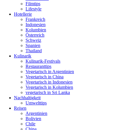
Filmtips
Lifestyle
Hotellerie
Frankreich
Indonesien
Kolumbien
Österreich
Schweiz
Spanien
Thailand
Kulinarik
Kulinarik-Festivals
Restauranttips
Vegetarisch in Argentinien
Vegetarisch in China
Vegetarisch in Indonesien
Vegetarisch in Kolumbien
vegetarisch in Sri Lanka
Nachhaltigkeit
Umwelttips
Reisen
Argentinien
Bolivien
Chile
China