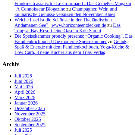
Frankreich asiatisch · Le Gourmand - Das Genießer-Magazin
| A Connoisseur Blogazine
zu
Champagner, Wein und
kulinarische Genüsse versüßen den November-Blues
Welche Insel ist die Schönste in der Thailändischen
Andamanen-See? | www.horizonteentdecken.de
zu
Das
Tongsai Bay Resort, eine Oase in Koh Samui
Die Speisekammer proudly presents: “Organic Cooking”. Das
Familienkochbuch | Die moderne Speisekammer
zu
Genuß,
Spaß & Energie mit dem Familienkochbuch, Yoga-Küche &
Low Carb, 3 neue Bücher aus dem Trias-Verlag
Archiv
Juli 2026
Juni 2026
Mai 2026
April 2026
März 2026
Januar 2026
Dezember 2025
November 2025
Oktober 2025
September 2025
Juli 2025