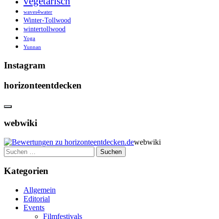
vegetarisch
waves4water
Winter-Tollwood
wintertollwood
Yoga
Yunnan
Instagram
horizonteentdecken
webwiki
webwiki
Suchen
nach:
Kategorien
Allgemein
Editorial
Events
Filmfestivals