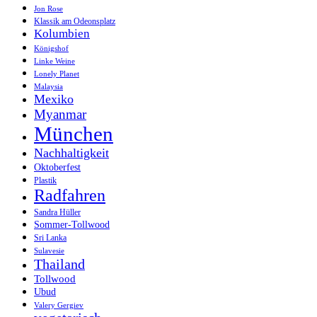
Jon Rose
Klassik am Odeonsplatz
Kolumbien
Königshof
Linke Weine
Lonely Planet
Malaysia
Mexiko
Myanmar
München
Nachhaltigkeit
Oktoberfest
Plastik
Radfahren
Sandra Hüller
Sommer-Tollwood
Sri Lanka
Sulavesie
Thailand
Tollwood
Ubud
Valery Gergiev