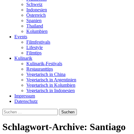
Schweiz
Indonesien
Österreich
Spanien
Thailand
Kolumbien
Events
Filmfestivals
Lifestyle
Filmtips
Kulinarik
Kulinarik-Festivals
Restauranttips
Vegetarisch in China
Vegetarisch in Argentinien
Vegetarisch in Kolumbien
Vegetarisch in Indonesien
Impressum
Datenschutz
Suchen
nach:
Schlagwort-Archive: Santiago