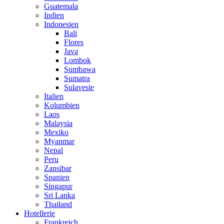
Guatemala
Indien
Indonesien
Bali
Flores
Java
Lombok
Sumbawa
Sumatra
Sulavesie
Italien
Kolumbien
Laos
Malaysia
Mexiko
Myanmar
Nepal
Peru
Zansibar
Spanien
Singapur
Sri Lanka
Thailand
Hotellerie
Frankreich