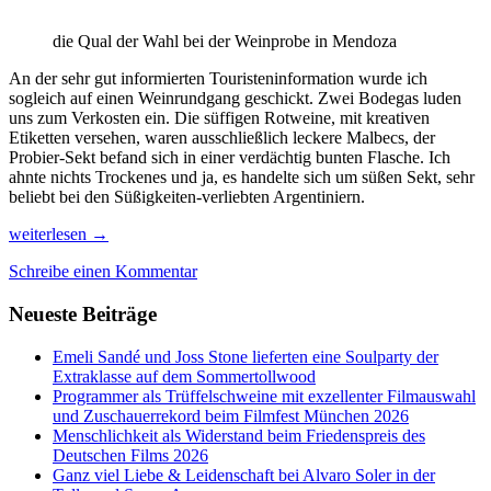
die Qual der Wahl bei der Weinprobe in Mendoza
An der sehr gut informierten Touristeninformation wurde ich
sogleich auf einen Weinrundgang geschickt. Zwei Bodegas luden
uns zum Verkosten ein. Die süffigen Rotweine, mit kreativen
Etiketten versehen, waren ausschließlich leckere Malbecs, der
Probier-Sekt befand sich in einer verdächtig bunten Flasche. Ich
ahnte nichts Trockenes und ja, es handelte sich um süßen Sekt, sehr
beliebt bei den Süßigkeiten-verliebten Argentiniern.
Von
weiterlesen
→
der
Schreibe einen Kommentar
Wein-
Metropole
Neueste Beiträge
Mendoza
nach
Uspallata
Emeli Sandé und Joss Stone lieferten eine Soulparty der
im
Extraklasse auf dem Sommertollwood
Gebirgstal
Programmer als Trüffelschweine mit exzellenter Filmauswahl
und Zuschauerrekord beim Filmfest München 2026
Menschlichkeit als Widerstand beim Friedenspreis des
Deutschen Films 2026
Ganz viel Liebe & Leidenschaft bei Alvaro Soler in der