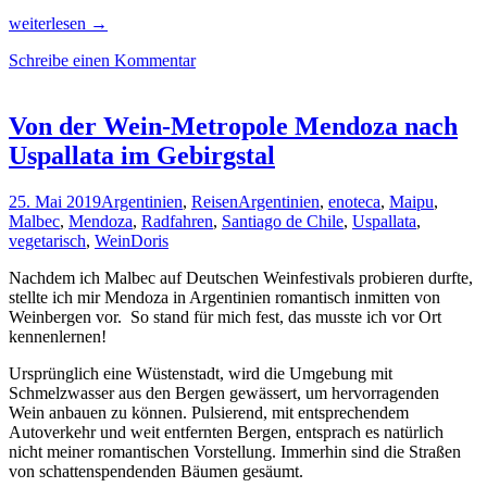
Paradiesisch
weiterlesen
→
bemalt:
Schreibe einen Kommentar
Valparaiso
und
die
Radl-
Von der Wein-Metropole Mendoza nach
&
Uspallata im Gebirgstal
Hauptstadt
Santiago
de
25. Mai 2019
Argentinien
,
Reisen
Argentinien
,
enoteca
,
Maipu
,
Chile
Malbec
,
Mendoza
,
Radfahren
,
Santiago de Chile
,
Uspallata
,
vegetarisch
,
Wein
Doris
Nachdem ich Malbec auf Deutschen Weinfestivals probieren durfte,
stellte ich mir Mendoza in Argentinien romantisch inmitten von
Weinbergen vor. So stand für mich fest, das musste ich vor Ort
kennenlernen!
Ursprünglich eine Wüstenstadt, wird die Umgebung mit
Schmelzwasser aus den Bergen gewässert, um hervorragenden
Wein anbauen zu können. Pulsierend, mit entsprechendem
Autoverkehr und weit entfernten Bergen, entsprach es natürlich
nicht meiner romantischen Vorstellung. Immerhin sind die Straßen
von schattenspendenden Bäumen gesäumt.