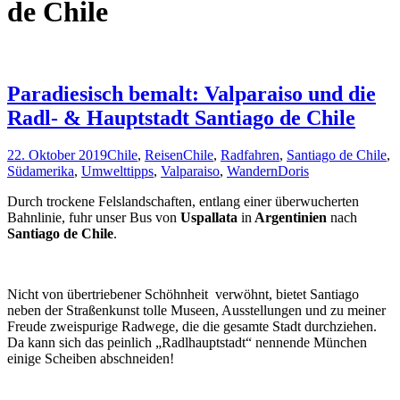
de Chile
Paradiesisch bemalt: Valparaiso und die
Radl- & Hauptstadt Santiago de Chile
22. Oktober 2019
Chile
,
Reisen
Chile
,
Radfahren
,
Santiago de Chile
,
Südamerika
,
Umwelttipps
,
Valparaiso
,
Wandern
Doris
Durch trockene Felslandschaften, entlang einer überwucherten
Bahnlinie, fuhr unser Bus von
Uspallata
in
Argentinien
nach
Santiago de Chile
.
Nicht von übertriebener Schöhnheit verwöhnt, bietet Santiago
neben der Straßenkunst tolle Museen, Ausstellungen und zu meiner
Freude zweispurige Radwege, die die gesamte Stadt durchziehen.
Da kann sich das peinlich „Radlhauptstadt“ nennende München
einige Scheiben abschneiden!