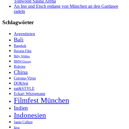
Tollwood Sauna Arena
An Inn und Etsch entlang von München an den Gardasee
radeln
Schlagwörter
Argentinien
Bali
Bangkok
Bavaria Film
Billy Wilder
BMW-Group
Bolivien
China
Corona-Virus
DOKfest
eat&STYLE
Eckart Witzigmann
Filmfest München
Indien
Indonesien
Jamie Cullum
Java