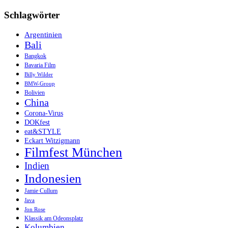
Schlagwörter
Argentinien
Bali
Bangkok
Bavaria Film
Billy Wilder
BMW-Group
Bolivien
China
Corona-Virus
DOKfest
eat&STYLE
Eckart Witzigmann
Filmfest München
Indien
Indonesien
Jamie Cullum
Java
Jon Rose
Klassik am Odeonsplatz
Kolumbien