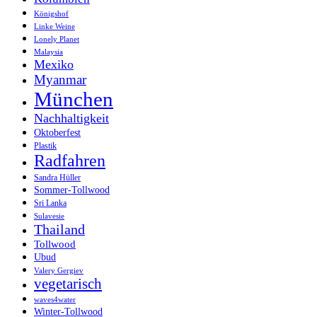
Königshof
Linke Weine
Lonely Planet
Malaysia
Mexiko
Myanmar
München
Nachhaltigkeit
Oktoberfest
Plastik
Radfahren
Sandra Hüller
Sommer-Tollwood
Sri Lanka
Sulavesie
Thailand
Tollwood
Ubud
Valery Gergiev
vegetarisch
waves4water
Winter-Tollwood