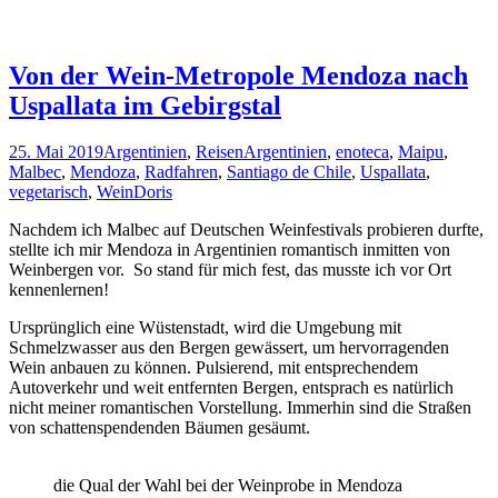
Von der Wein-Metropole Mendoza nach
Uspallata im Gebirgstal
25. Mai 2019
Argentinien
,
Reisen
Argentinien
,
enoteca
,
Maipu
,
Malbec
,
Mendoza
,
Radfahren
,
Santiago de Chile
,
Uspallata
,
vegetarisch
,
Wein
Doris
Nachdem ich Malbec auf Deutschen Weinfestivals probieren durfte,
stellte ich mir Mendoza in Argentinien romantisch inmitten von
Weinbergen vor. So stand für mich fest, das musste ich vor Ort
kennenlernen!
Ursprünglich eine Wüstenstadt, wird die Umgebung mit
Schmelzwasser aus den Bergen gewässert, um hervorragenden
Wein anbauen zu können. Pulsierend, mit entsprechendem
Autoverkehr und weit entfernten Bergen, entsprach es natürlich
nicht meiner romantischen Vorstellung. Immerhin sind die Straßen
von schattenspendenden Bäumen gesäumt.
die Qual der Wahl bei der Weinprobe in Mendoza