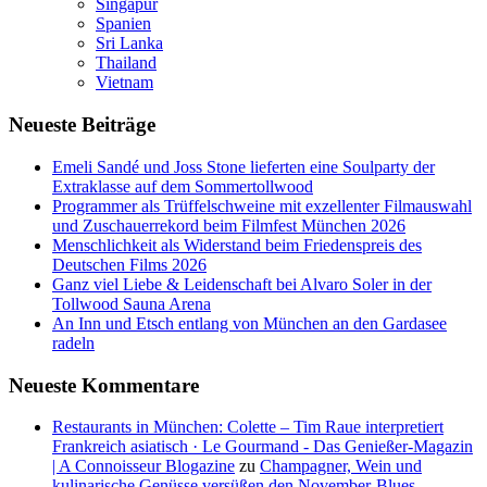
Singapur
Spanien
Sri Lanka
Thailand
Vietnam
Neueste Beiträge
Emeli Sandé und Joss Stone lieferten eine Soulparty der
Extraklasse auf dem Sommertollwood
Programmer als Trüffelschweine mit exzellenter Filmauswahl
und Zuschauerrekord beim Filmfest München 2026
Menschlichkeit als Widerstand beim Friedenspreis des
Deutschen Films 2026
Ganz viel Liebe & Leidenschaft bei Alvaro Soler in der
Tollwood Sauna Arena
An Inn und Etsch entlang von München an den Gardasee
radeln
Neueste Kommentare
Restaurants in München: Colette – Tim Raue interpretiert
Frankreich asiatisch · Le Gourmand - Das Genießer-Magazin
| A Connoisseur Blogazine
zu
Champagner, Wein und
kulinarische Genüsse versüßen den November-Blues