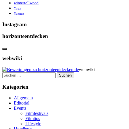
wintertollwood
Yoga
Yunnan
Instagram
horizonteentdecken
webwiki
webwiki
Suchen
nach:
Kategorien
Allgemein
Editorial
Events
Filmfestivals
Filmtips
Lifestyle
Hotellerie