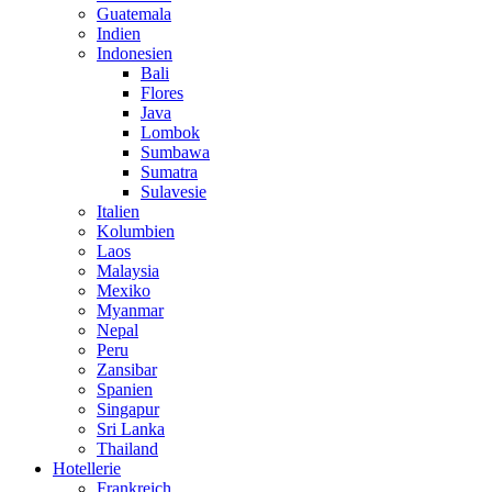
Guatemala
Indien
Indonesien
Bali
Flores
Java
Lombok
Sumbawa
Sumatra
Sulavesie
Italien
Kolumbien
Laos
Malaysia
Mexiko
Myanmar
Nepal
Peru
Zansibar
Spanien
Singapur
Sri Lanka
Thailand
Hotellerie
Frankreich