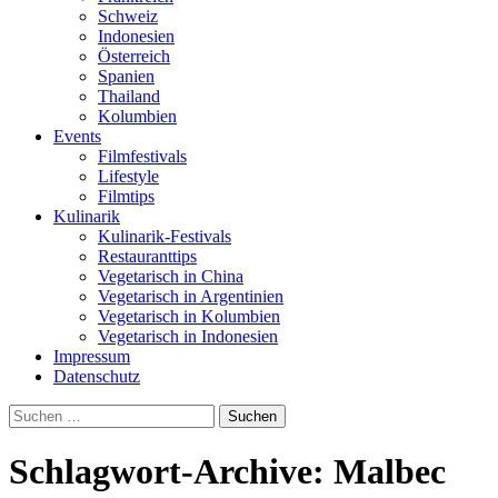
Schweiz
Indonesien
Österreich
Spanien
Thailand
Kolumbien
Events
Filmfestivals
Lifestyle
Filmtips
Kulinarik
Kulinarik-Festivals
Restauranttips
Vegetarisch in China
Vegetarisch in Argentinien
Vegetarisch in Kolumbien
Vegetarisch in Indonesien
Impressum
Datenschutz
Suchen
nach:
Schlagwort-Archive: Malbec