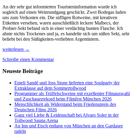
An der sehr gut informierten Touristeninformation wurde ich
sogleich auf einen Weinrundgang geschickt. Zwei Bodegas luden
uns zum Verkosten ein. Die süffigen Rotweine, mit kreativen
Etiketten versehen, waren ausschließlich leckere Malbecs, der
Probier-Sekt befand sich in einer verdächtig bunten Flasche. Ich
ahnte nichts Trockenes und ja, es handelte sich um süßen Sekt, sehr
beliebt bei den Süßigkeiten-verliebten Argentiniern.
Von
weiterlesen
→
der
Schreibe einen Kommentar
Wein-
Metropole
Neueste Beiträge
Mendoza
nach
Uspallata
Emeli Sandé und Joss Stone lieferten eine Soulparty der
im
Extraklasse auf dem Sommertollwood
Gebirgstal
Programmer als Trüffelschweine mit exzellenter Filmauswahl
und Zuschauerrekord beim Filmfest München 2026
Menschlichkeit als Widerstand beim Friedenspreis des
Deutschen Films 2026
Ganz viel Liebe & Leidenschaft bei Alvaro Soler in der
Tollwood Sauna Arena
An Inn und Etsch entlang von München an den Gardasee
radeln