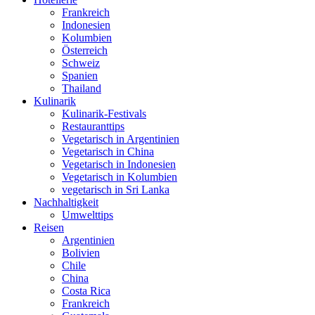
Frankreich
Indonesien
Kolumbien
Österreich
Schweiz
Spanien
Thailand
Kulinarik
Kulinarik-Festivals
Restauranttips
Vegetarisch in Argentinien
Vegetarisch in China
Vegetarisch in Indonesien
Vegetarisch in Kolumbien
vegetarisch in Sri Lanka
Nachhaltigkeit
Umwelttips
Reisen
Argentinien
Bolivien
Chile
China
Costa Rica
Frankreich