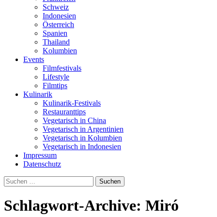
Schweiz
Indonesien
Österreich
Spanien
Thailand
Kolumbien
Events
Filmfestivals
Lifestyle
Filmtips
Kulinarik
Kulinarik-Festivals
Restauranttips
Vegetarisch in China
Vegetarisch in Argentinien
Vegetarisch in Kolumbien
Vegetarisch in Indonesien
Impressum
Datenschutz
Suchen
nach:
Schlagwort-Archive: Miró