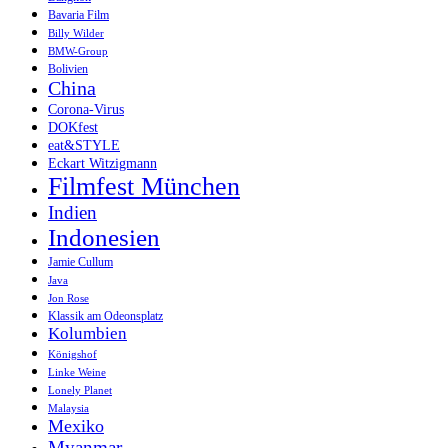
Bavaria Film
Billy Wilder
BMW-Group
Bolivien
China
Corona-Virus
DOKfest
eat&STYLE
Eckart Witzigmann
Filmfest München
Indien
Indonesien
Jamie Cullum
Java
Jon Rose
Klassik am Odeonsplatz
Kolumbien
Königshof
Linke Weine
Lonely Planet
Malaysia
Mexiko
Myanmar