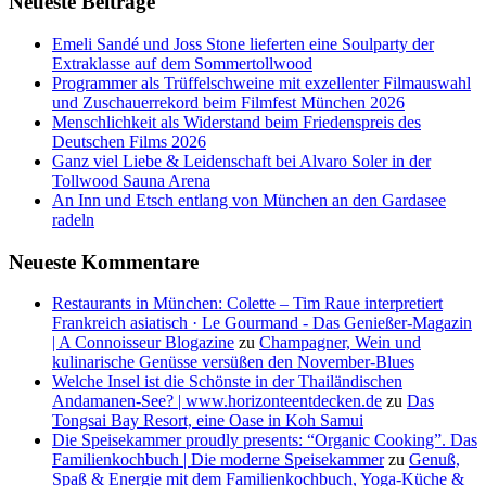
Neueste Beiträge
Emeli Sandé und Joss Stone lieferten eine Soulparty der
Extraklasse auf dem Sommertollwood
Programmer als Trüffelschweine mit exzellenter Filmauswahl
und Zuschauerrekord beim Filmfest München 2026
Menschlichkeit als Widerstand beim Friedenspreis des
Deutschen Films 2026
Ganz viel Liebe & Leidenschaft bei Alvaro Soler in der
Tollwood Sauna Arena
An Inn und Etsch entlang von München an den Gardasee
radeln
Neueste Kommentare
Restaurants in München: Colette – Tim Raue interpretiert
Frankreich asiatisch · Le Gourmand - Das Genießer-Magazin
| A Connoisseur Blogazine
zu
Champagner, Wein und
kulinarische Genüsse versüßen den November-Blues
Welche Insel ist die Schönste in der Thailändischen
Andamanen-See? | www.horizonteentdecken.de
zu
Das
Tongsai Bay Resort, eine Oase in Koh Samui
Die Speisekammer proudly presents: “Organic Cooking”. Das
Familienkochbuch | Die moderne Speisekammer
zu
Genuß,
Spaß & Energie mit dem Familienkochbuch, Yoga-Küche &