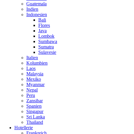
Guatemala
Indien
Indonesien
Bali
Flores
Java
Lombok
Sumbawa
Sumatra
Sulavesie
Italien
Kolumbien
Laos
Malaysia
Mexiko
Myanmar
Nepal
Peru
Zansibar
Spanien
Singapur
Sri Lanka
Thailand
Hotellerie
Frankreich