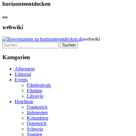
horizonteentdecken
webwiki
webwiki
Suchen
nach:
Kategorien
Allgemein
Editorial
Events
Filmfestivals
Filmtips
Lifestyle
Hotellerie
Frankreich
Indonesien
Kolumbien
Österreich
Schweiz
Spanien