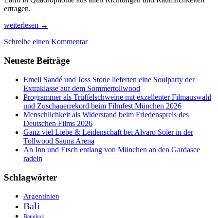
ertragen.
Von
weiterlesen
→
Bogotà
Schreibe einen Kommentar
in
´s
Neueste Beiträge
entspannte
Villa
de
Emeli Sandé und Joss Stone lieferten eine Soulparty der
Leyva
Extraklasse auf dem Sommertollwood
Programmer als Trüffelschweine mit exzellenter Filmauswahl
und Zuschauerrekord beim Filmfest München 2026
Menschlichkeit als Widerstand beim Friedenspreis des
Deutschen Films 2026
Ganz viel Liebe & Leidenschaft bei Alvaro Soler in der
Tollwood Sauna Arena
An Inn und Etsch entlang von München an den Gardasee
radeln
Schlagwörter
Argentinien
Bali
Bangkok