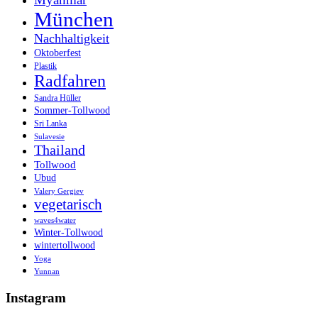
München
Nachhaltigkeit
Oktoberfest
Plastik
Radfahren
Sandra Hüller
Sommer-Tollwood
Sri Lanka
Sulavesie
Thailand
Tollwood
Ubud
Valery Gergiev
vegetarisch
waves4water
Winter-Tollwood
wintertollwood
Yoga
Yunnan
Instagram