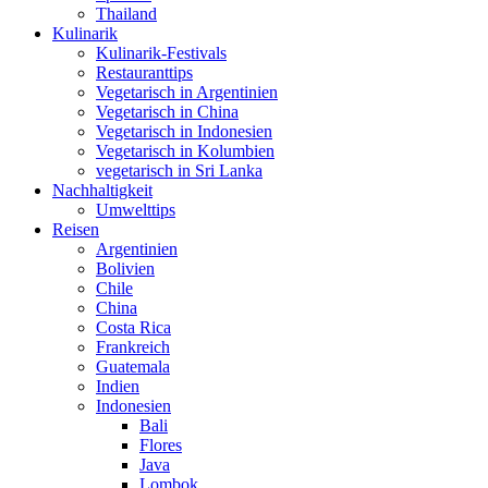
Thailand
Kulinarik
Kulinarik-Festivals
Restauranttips
Vegetarisch in Argentinien
Vegetarisch in China
Vegetarisch in Indonesien
Vegetarisch in Kolumbien
vegetarisch in Sri Lanka
Nachhaltigkeit
Umwelttips
Reisen
Argentinien
Bolivien
Chile
China
Costa Rica
Frankreich
Guatemala
Indien
Indonesien
Bali
Flores
Java
Lombok