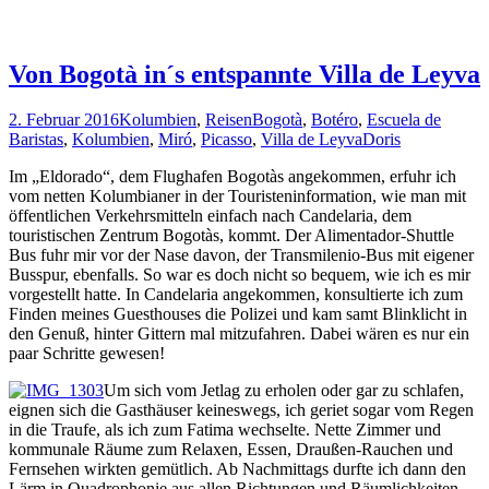
Von Bogotà in´s entspannte Villa de Leyva
2. Februar 2016
Kolumbien
,
Reisen
Bogotà
,
Botéro
,
Escuela de
Baristas
,
Kolumbien
,
Miró
,
Picasso
,
Villa de Leyva
Doris
Im „Eldorado“, dem Flughafen Bogotàs angekommen, erfuhr ich
vom netten Kolumbianer in der Touristeninformation, wie man mit
öffentlichen Verkehrsmitteln einfach nach Candelaria, dem
touristischen Zentrum Bogotàs, kommt. Der Alimentador-Shuttle
Bus fuhr mir vor der Nase davon, der Transmilenio-Bus mit eigener
Busspur, ebenfalls. So war es doch nicht so bequem, wie ich es mir
vorgestellt hatte. In Candelaria angekommen, konsultierte ich zum
Finden meines Guesthouses die Polizei und kam samt Blinklicht in
den Genuß, hinter Gittern mal mitzufahren. Dabei wären es nur ein
paar Schritte gewesen!
Um sich vom Jetlag zu erholen oder gar zu schlafen,
eignen sich die Gasthäuser keineswegs, ich geriet sogar vom Regen
in die Traufe, als ich zum Fatima wechselte. Nette Zimmer und
kommunale Räume zum Relaxen, Essen, Draußen-Rauchen und
Fernsehen wirkten gemütlich. Ab Nachmittags durfte ich dann den
Lärm in Quadrophonie aus allen Richtungen und Räumlichkeiten