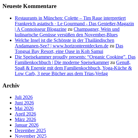
Neueste Kommentare
Restaurants in München: Colette – Tim Raue interpretiert
Frankreich asiatisch · Le Gourmand - Das Genießer-Magazin
| A Connoisseur Blogazine
zu
Champagner, Wein und
kulinarische Genüsse versüßen den November-Blues
Welche Insel ist die Schönste in der Thailändischen
Andamanen-See? | www.horizonteentdecken.de
zu
Das
Tongsai Bay Resort, eine Oase in Koh Samui
Die Speisekammer proudly presents: “Organic Cooking”. Das
Familienkochbuch | Die moderne Speisekammer
zu
Genuß,
Spaß & Energie mit dem Familienkochbuch, Yoga-Küche &
Low Carb, 3 neue Bücher aus dem Trias-Verlag
Archiv
Juli 2026
Juni 2026
Mai 2026
April 2026
März 2026
Januar 2026
Dezember 2025
November 2025