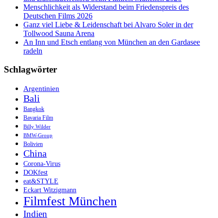
Menschlichkeit als Widerstand beim Friedenspreis des
Deutschen Films 2026
Ganz viel Liebe & Leidenschaft bei Alvaro Soler in der
Tollwood Sauna Arena
An Inn und Etsch entlang von München an den Gardasee
radeln
Schlagwörter
Argentinien
Bali
Bangkok
Bavaria Film
Billy Wilder
BMW-Group
Bolivien
China
Corona-Virus
DOKfest
eat&STYLE
Eckart Witzigmann
Filmfest München
Indien