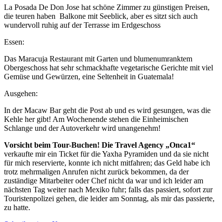
La Posada De Don Jose hat schöne Zimmer zu günstigen Preisen,
die teuren haben Balkone mit Seeblick, aber es sitzt sich auch
wundervoll ruhig auf der Terrasse im Erdgeschoss
Essen:
Das Maracuja Restaurant mit Garten und blumenumranktem
Obergeschoss hat sehr schmackhafte vegetarische Gerichte mit viel
Gemüse und Gewürzen, eine Seltenheit in Guatemala!
Ausgehen:
In der Macaw Bar geht die Post ab und es wird gesungen, was die
Kehle her gibt! Am Wochenende stehen die Einheimischen
Schlange und der Autoverkehr wird unangenehm!
Vorsicht beim Tour-Buchen! Die Travel Agency „Onca1“
verkaufte mir ein Ticket für die Yaxha Pyramiden und da sie nicht
für mich reservierte, konnte ich nicht mitfahren; das Geld habe ich
trotz mehrmaligen Anrufen nicht zurück bekommen, da der
zuständige Mitarbeiter oder Chef nicht da war und ich leider am
nächsten Tag weiter nach Mexiko fuhr; falls das passiert, sofort zur
Touristenpolizei gehen, die leider am Sonntag, als mir das passierte,
zu hatte.