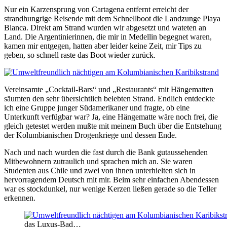
Nur ein Karzensprung von Cartagena entfernt erreicht der
strandhungrige Reisende mit dem Schnellboot die Landzunge Playa
Blanca. Direkt am Strand wurden wir abgesetzt und wateten an
Land. Die Argentinierinnen, die mir in Medellin begegnet waren,
kamen mir entgegen, hatten aber leider keine Zeit, mir Tips zu
geben, so schnell raste das Boot wieder zurück.
Vereinsamte „Cocktail-Bars“ und „Restaurants“ mit Hängematten
säumten den sehr übersichtlich belebten Strand. Endlich entdeckte
ich eine Gruppe junger Südamerikaner und fragte, ob eine
Unterkunft verfügbar war? Ja, eine Hängematte wäre noch frei, die
gleich getestet werden mußte mit meinem Buch über die Entstehung
der Kolumbianischen Drogenkriege und dessen Ende.
Nach und nach wurden die fast durch die Bank gutaussehenden
Mitbewohnern zutraulich und sprachen mich an. Sie waren
Studenten aus Chile und zwei von ihnen unterhielten sich in
hervorragendem Deutsch mit mir. Beim sehr einfachen Abendessen
war es stockdunkel, nur wenige Kerzen ließen gerade so die Teller
erkennen.
das Luxus-Bad…