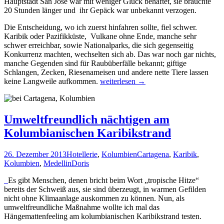
Hauptstadt San Jose war mit weniger Glück behaftet, sie brauchte
20 Stunden länger und ihr Gepäck war unbekannt verzogen.
Die Entscheidung, wo ich zuerst hinfahren sollte, fiel schwer.
Karibik oder Pazifikküste, Vulkane ohne Ende, manche sehr
schwer erreichbar, sowie Nationalparks, die sich gegenseitig
Konkurrenz machten, wechselten sich ab. Das war noch gar nichts,
manche Gegenden sind für Raubüberfälle bekannt; giftige
Schlangen, Zecken, Riesenameisen und andere nette Tiere lassen
Auf
keine Langweile aufkommen.
weiterlesen
→
der
Suche
nach
Costa
Umweltfreundlich nächtigen am
Ricas
Kolumbianischen Karibikstrand
Natursensationen
26. Dezember 2013
Hotellerie
,
Kolumbien
Cartagena
,
Karibik
,
Kolumbien
,
Medellin
Doris
Es gibt Menschen, denen bricht beim Wort „tropische Hitze“
bereits der Schweiß aus, sie sind überzeugt, in warmen Gefilden
nicht ohne Klimaanlage auskommen zu können. Nun, als
umweltfreundliche Maßnahme wollte ich mal das
Hängemattenfeeling am kolumbianischen Karibikstrand testen.