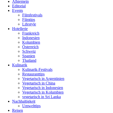
Allgemein
Editorial
Events
Filmfestivals
Filmtips
Lifestyle
Hotellerie
Frankreich
Indonesien
Kolumbien
Österreich
Schweiz
Spanien
Thailand
Kulinarik
Kulinarik-Festivals
Restauranttips
Vegetarisch in Argentinien
Vegetarisch in China
Vegetarisch in Indonesien
Vegetarisch in Kolumbien
vegetarisch in Sri Lanka
Nachhaltigkeit
Umwelttips
Reisen