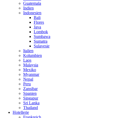
Guatemala
Indien
Indonesien
Bali
Flores
Java
Lombok
Sumbawa
Sumatra
Sulavesie
Italien
Kolumbien
Laos
Malaysia
Mexiko
Myanmar
Nepal
Peru
Zansibar
Spanien
Singapur
Sri Lanka
Thailand
Hotellerie
Frankreich