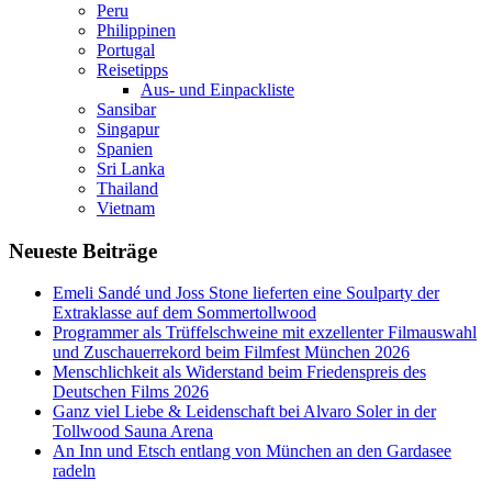
Peru
Philippinen
Portugal
Reisetipps
Aus- und Einpackliste
Sansibar
Singapur
Spanien
Sri Lanka
Thailand
Vietnam
Neueste Beiträge
Emeli Sandé und Joss Stone lieferten eine Soulparty der
Extraklasse auf dem Sommertollwood
Programmer als Trüffelschweine mit exzellenter Filmauswahl
und Zuschauerrekord beim Filmfest München 2026
Menschlichkeit als Widerstand beim Friedenspreis des
Deutschen Films 2026
Ganz viel Liebe & Leidenschaft bei Alvaro Soler in der
Tollwood Sauna Arena
An Inn und Etsch entlang von München an den Gardasee
radeln