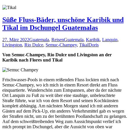
Süße Fluss-Bäder, unschöne Karibik und
Tikal im Dschungel Guatemalas
27. März 2022
Guatemala
,
Reisen
Guatemala
,
Karibik
,
Lanquin
,
Livingston
,
Rio Dulce
,
Semuc-Champey
,
Tikal
Doris
Von Semuc-Champey, Rio Dulce und Livingston an der
Karibik nach Flores und Tikal
Frischwasser-Pools in einem reißenden Fluss lockten mich nach
Semuc-Champey, wo ich mich in einem Resort direkt am Fluss
einquartierte. Wunderschön zum Entspannen, aber da der nächste
Ort Lanquin zu Fuß zu weit über eine staubige, unbeleuchtete
Straße führte, war ich von dem Resort und seinen Kochkünsten
komplett abhängig. Am nächsten Morgen stand ich mit anderen
Gästen auf dem Pick-Up, ein anderes Verkehrsmittel gab es wegen
der Straßen nicht, um zu der berühmten Poollandschaft zu gelangen.
Auf dem schweißtreibenden Weg zum Aussichtspunkt verlief ich
mich prompt im Dschungel, aber die Aussicht von oben war