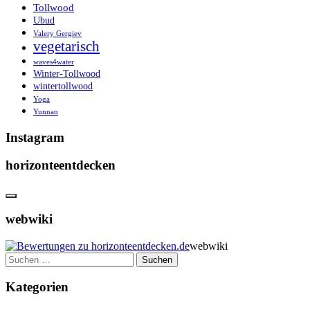
Tollwood
Ubud
Valery Gergiev
vegetarisch
waves4water
Winter-Tollwood
wintertollwood
Yoga
Yunnan
Instagram
horizonteentdecken
webwiki
webwiki
Suchen
nach:
Kategorien