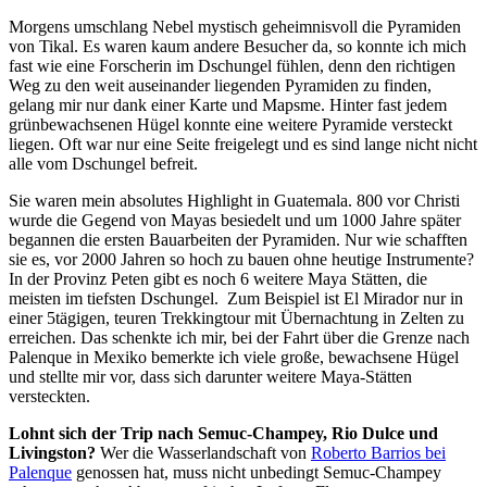
Morgens umschlang Nebel mystisch geheimnisvoll die Pyramiden
von Tikal. Es waren kaum andere Besucher da, so konnte ich mich
fast wie eine Forscherin im Dschungel fühlen, denn den richtigen
Weg zu den weit auseinander liegenden Pyramiden zu finden,
gelang mir nur dank einer Karte und Mapsme. Hinter fast jedem
grünbewachsenen Hügel konnte eine weitere Pyramide versteckt
liegen. Oft war nur eine Seite freigelegt und es sind lange nicht nicht
alle vom Dschungel befreit.
Sie waren mein absolutes Highlight in Guatemala. 800 vor Christi
wurde die Gegend von Mayas besiedelt und um 1000 Jahre später
begannen die ersten Bauarbeiten der Pyramiden. Nur wie schafften
sie es, vor 2000 Jahren so hoch zu bauen ohne heutige Instrumente?
In der Provinz Peten gibt es noch 6 weitere Maya Stätten, die
meisten im tiefsten Dschungel. Zum Beispiel ist El Mirador nur in
einer 5tägigen, teuren Trekkingtour mit Übernachtung in Zelten zu
erreichen. Das schenkte ich mir, bei der Fahrt über die Grenze nach
Palenque in Mexiko bemerkte ich viele große, bewachsene Hügel
und stellte mir vor, dass sich darunter weitere Maya-Stätten
versteckten.
Lohnt sich der Trip nach Semuc-Champey, Rio Dulce und
Livingston?
Wer die Wasserlandschaft von
Roberto Barrios bei
Palenque
genossen hat, muss nicht unbedingt Semuc-Champey