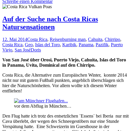
Schreibe einen Kommentar
Auf der Suche nach Costa Ricas
Natursensationen
12. Mai 2014
Costa Rica
,
Reisen
burning man
,
Cahuita
,
Chirripo
,
Costa Rica
,
Geo
,
Islas del Toro
,
Karibik
,
Panama
,
Pazifik
,
Puerto
Viejo
,
San José
Doris
Von San José über Orosi, Puerto Viejo, Cahuita, Islas del Toro
in Panama, Uvita, Dominical auf den Chirripo.
Costa Rica, die Alternative zum Europäischen Winter, konnte 2014
nicht nur mit gutem Fußball punkten, angeblich überschlagen sich
hier die Naturschönheiten. Vor allem wollte ich diesem Winter
entfliehen!
vor dem Abflug in München…
Den Flug hatte ich trotz des entsetzlichen ¨Essens¨ bei Iberia nur mit
Cava überlebt, der wegen des Schneegestöbers nur eine Stunde
Verspätung hatte. Eine Schweizerin im Guesthouse in der