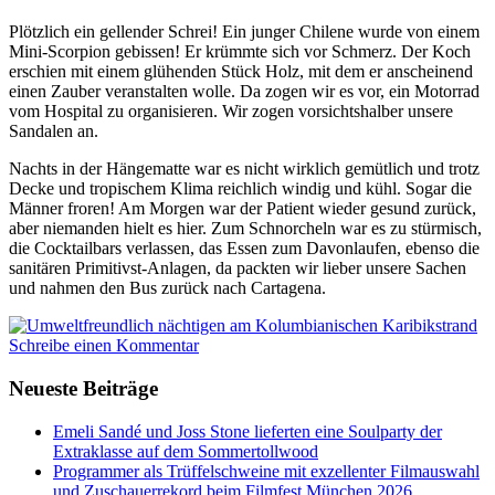
Plötzlich ein gellender Schrei! Ein junger Chilene wurde von einem
Mini-Scorpion gebissen! Er krümmte sich vor Schmerz. Der Koch
erschien mit einem glühenden Stück Holz, mit dem er anscheinend
einen Zauber veranstalten wolle. Da zogen wir es vor, ein Motorrad
vom Hospital zu organisieren. Wir zogen vorsichtshalber unsere
Sandalen an.
Nachts in der Hängematte war es nicht wirklich gemütlich und trotz
Decke und tropischem Klima reichlich windig und kühl. Sogar die
Männer froren! Am Morgen war der Patient wieder gesund zurück,
aber niemanden hielt es hier. Zum Schnorcheln war es zu stürmisch,
die Cocktailbars verlassen, das Essen zum Davonlaufen, ebenso die
sanitären Primitivst-Anlagen, da packten wir lieber unsere Sachen
und nahmen den Bus zurück nach Cartagena.
Schreibe einen Kommentar
Neueste Beiträge
Emeli Sandé und Joss Stone lieferten eine Soulparty der
Extraklasse auf dem Sommertollwood
Programmer als Trüffelschweine mit exzellenter Filmauswahl
und Zuschauerrekord beim Filmfest München 2026