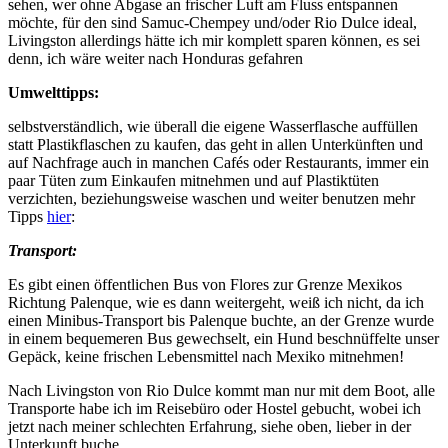
sehen, wer ohne Abgase an frischer Luft am Fluss entspannen
möchte, für den sind Samuc-Chempey und/oder Rio Dulce ideal,
Livingston allerdings hätte ich mir komplett sparen können, es sei
denn, ich wäre weiter nach Honduras gefahren
Umwelttipps:
selbstverständlich, wie überall die eigene Wasserflasche auffüllen
statt Plastikflaschen zu kaufen, das geht in allen Unterkünften und
auf Nachfrage auch in manchen Cafés oder Restaurants, immer ein
paar Tüten zum Einkaufen mitnehmen und auf Plastiktüten
verzichten, beziehungsweise waschen und weiter benutzen mehr
Tipps
hier
:
Transport:
Es gibt einen öffentlichen Bus von Flores zur Grenze Mexikos
Richtung Palenque, wie es dann weitergeht, weiß ich nicht, da ich
einen Minibus-Transport bis Palenque buchte, an der Grenze wurde
in einem bequemeren Bus gewechselt, ein Hund beschnüffelte unser
Gepäck, keine frischen Lebensmittel nach Mexiko mitnehmen!
Nach Livingston von Rio Dulce kommt man nur mit dem Boot, alle
Transporte habe ich im Reisebüro oder Hostel gebucht, wobei ich
jetzt nach meiner schlechten Erfahrung, siehe oben, lieber in der
Unterkunft buche