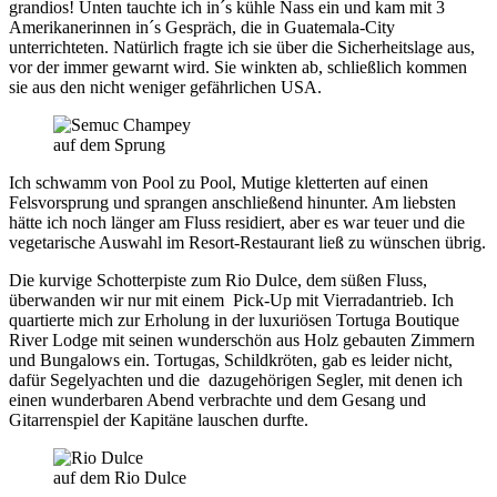
grandios! Unten tauchte ich in´s kühle Nass ein und kam mit 3
Amerikanerinnen in´s Gespräch, die in Guatemala-City
unterrichteten. Natürlich fragte ich sie über die Sicherheitslage aus,
vor der immer gewarnt wird. Sie winkten ab, schließlich kommen
sie aus den nicht weniger gefährlichen USA.
auf dem Sprung
Ich schwamm von Pool zu Pool, Mutige kletterten auf einen
Felsvorsprung und sprangen anschließend hinunter. Am liebsten
hätte ich noch länger am Fluss residiert, aber es war teuer und die
vegetarische Auswahl im Resort-Restaurant ließ zu wünschen übrig.
Die kurvige Schotterpiste zum Rio Dulce, dem süßen Fluss,
überwanden wir nur mit einem Pick-Up mit Vierradantrieb. Ich
quartierte mich zur Erholung in der luxuriösen Tortuga Boutique
River Lodge mit seinen wunderschön aus Holz gebauten Zimmern
und Bungalows ein. Tortugas, Schildkröten, gab es leider nicht,
dafür Segelyachten und die dazugehörigen Segler, mit denen ich
einen wunderbaren Abend verbrachte und dem Gesang und
Gitarrenspiel der Kapitäne lauschen durfte.
auf dem Rio Dulce