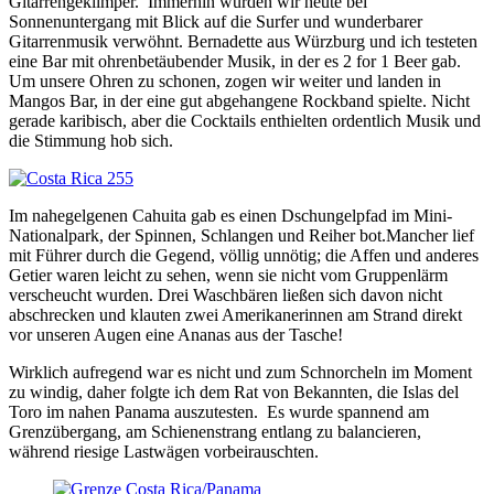
Gitarrengeklimper. Immerhin wurden wir heute bei
Sonnenuntergang mit Blick auf die Surfer und wunderbarer
Gitarrenmusik verwöhnt. Bernadette aus Würzburg und ich testeten
eine Bar mit ohrenbetäubender Musik, in der es 2 for 1 Beer gab.
Um unsere Ohren zu schonen, zogen wir weiter und landen in
Mangos Bar, in der eine gut abgehangene Rockband spielte. Nicht
gerade karibisch, aber die Cocktails enthielten ordentlich Musik und
die Stimmung hob sich.
Im nahegelgenen Cahuita
gab es einen Dschungelpfad im Mini-
Nationalpark, der Spinnen, Schlangen und Reiher bot.
Mancher lief
mit Führer durch die Gegend, völlig unnötig; die Affen und anderes
Getier waren leicht zu sehen, wenn sie nicht vom Gruppenlärm
verscheucht wurden. Drei Waschbären ließen sich davon nicht
abschrecken und klauten zwei Amerikanerinnen am Strand direkt
vor unseren Augen eine Ananas aus der Tasche!
Wirklich aufregend war es nicht und zum Schnorcheln im Moment
zu windig, daher folgte ich dem Rat von Bekannten, die Islas del
Toro im nahen Panama auszutesten. Es wurde spannend am
Grenzübergang, am Schienenstrang entlang zu balancieren,
während riesige Lastwägen vorbeirauschten.