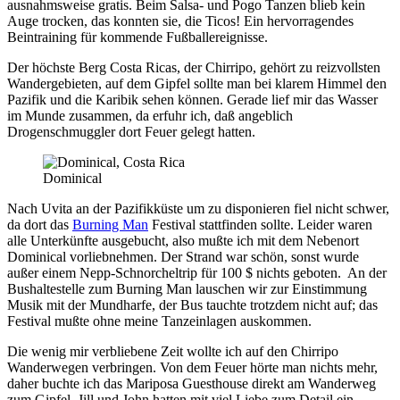
ausnahmsweise gratis. Beim Salsa- und Pogo Tanzen blieb kein
Auge trocken, das konnten sie, die Ticos! Ein hervorragendes
Beintraining für kommende Fußballereignisse.
Der höchste Berg Costa Ricas, der Chirripo, gehört zu reizvollsten
Wandergebieten, auf dem Gipfel sollte man bei klarem Himmel den
Pazifik und die Karibik sehen können. Gerade lief mir das Wasser
im Munde zusammen, da erfuhr ich, daß angeblich
Drogenschmuggler dort Feuer gelegt hatten.
Dominical
Nach Uvita an der Pazifikküste um zu disponieren fiel nicht schwer,
da dort das
Burning Man
Festival stattfinden sollte. Leider waren
alle Unterkünfte ausgebucht, also mußte ich mit dem Nebenort
Dominical vorliebnehmen. Der Strand war schön, sonst wurde
außer einem Nepp-Schnorcheltrip für 100 $ nichts geboten. An der
Bushaltestelle zum Burning Man lauschen wir zur Einstimmung
Musik mit der Mundharfe, der Bus tauchte trotzdem nicht auf; das
Festival mußte ohne meine Tanzeinlagen auskommen.
Die wenig mir verbliebene Zeit wollte ich auf den Chirripo
Wanderwegen verbringen. Von dem Feuer hörte man nichts mehr,
daher buchte ich das Mariposa Guesthouse direkt am Wanderweg
zum Gipfel. Jill und John hatten mit viel Liebe zum Detail ein