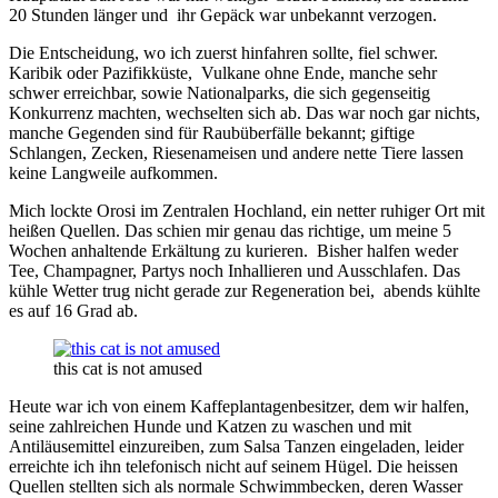
20 Stunden länger und ihr Gepäck war unbekannt verzogen.
Die Entscheidung, wo ich zuerst hinfahren sollte, fiel schwer.
Karibik oder Pazifikküste, Vulkane ohne Ende, manche sehr
schwer erreichbar, sowie Nationalparks, die sich gegenseitig
Konkurrenz machten, wechselten sich ab. Das war noch gar nichts,
manche Gegenden sind für Raubüberfälle bekannt; giftige
Schlangen, Zecken, Riesenameisen und andere nette Tiere lassen
keine Langweile aufkommen.
Mich lockte Orosi im Zentralen Hochland, ein netter ruhiger Ort mit
heißen Quellen. Das schien mir genau das richtige, um meine 5
Wochen anhaltende Erkältung zu kurieren. Bisher halfen weder
Tee, Champagner, Partys noch Inhallieren und Ausschlafen. Das
kühle Wetter trug nicht gerade zur Regeneration bei, abends kühlte
es auf 16 Grad ab.
this cat is not amused
Heute war ich von einem Kaffeplantagenbesitzer, dem wir halfen,
seine zahlreichen Hunde und Katzen zu waschen und mit
Antiläusemittel einzureiben, zum Salsa Tanzen eingeladen, leider
erreichte ich ihn telefonisch nicht auf seinem Hügel. Die heissen
Quellen stellten sich als normale Schwimmbecken, deren Wasser