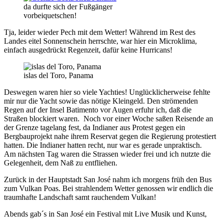
da durfte sich der Fußgänger
vorbeiquetschen!
Tja, leider wieder Pech mit dem Wetter! Während im Rest des
Landes eitel Sonnenschein herrschte, war hier ein Microklima,
einfach ausgedrückt Regenzeit, dafür keine Hurricans!
islas del Toro, Panama
Deswegen waren hier so viele Yachties! Unglücklicherweise fehlte
mir nur die Yacht sowie das nötige Kleingeld. Den strömenden
Regen auf der Insel Batimento vor Augen erfuhr ich, daß die
Straßen blockiert waren. Noch vor einer Woche saßen Reisende an
der Grenze tagelang fest, da Indianer aus Protest gegen ein
Bergbauprojekt nahe ihrem Reservat gegen die Regierung protestiert
hatten. Die Indianer hatten recht, nur war es gerade unpraktisch.
Am nächsten Tag waren die Strassen wieder frei und ich nutzte die
Gelegenheit, dem Naß zu entfliehen.
Zurück in der Hauptstadt San José nahm ich morgens früh den Bus
zum Vulkan Poas. Bei strahlendem Wetter genossen wir endlich die
traumhafte Landschaft samt rauchendem Vulkan!
Abends gab´s in San José ein Festival mit Live Musik und Kunst,