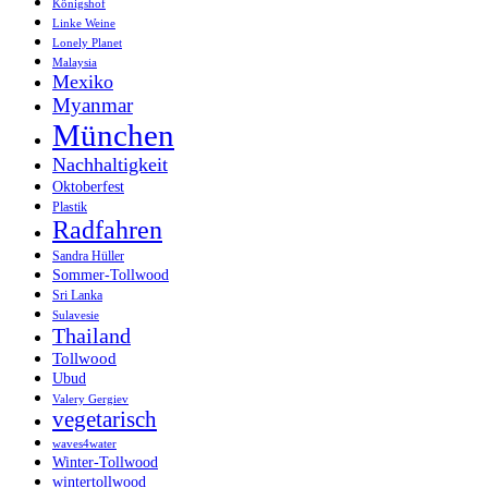
Königshof
Linke Weine
Lonely Planet
Malaysia
Mexiko
Myanmar
München
Nachhaltigkeit
Oktoberfest
Plastik
Radfahren
Sandra Hüller
Sommer-Tollwood
Sri Lanka
Sulavesie
Thailand
Tollwood
Ubud
Valery Gergiev
vegetarisch
waves4water
Winter-Tollwood
wintertollwood