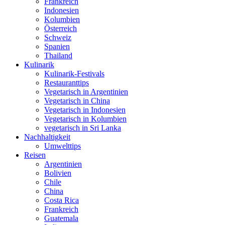
Frankreich
Indonesien
Kolumbien
Österreich
Schweiz
Spanien
Thailand
Kulinarik
Kulinarik-Festivals
Restauranttips
Vegetarisch in Argentinien
Vegetarisch in China
Vegetarisch in Indonesien
Vegetarisch in Kolumbien
vegetarisch in Sri Lanka
Nachhaltigkeit
Umwelttips
Reisen
Argentinien
Bolivien
Chile
China
Costa Rica
Frankreich
Guatemala