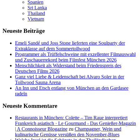
Spanien
Sri Lanka
Thailand
Vietnam
Neueste Beiträge
Emeli Sandé und Joss Stone lieferten eine Soulparty der
Extraklasse auf dem Sommertollwood
Programmer als Trüffelschweine mit exzellenter Filmauswahl
und Zuschauerrekord beim Filmfest München 2026
Menschlichkeit als Widerstand beim Friedenspreis des
Deutschen Films 2026
Ganz viel Liebe & Leidenschaft bei Alvaro Soler in der
Tollwood Sauna Arena
An Inn und Etsch entlang von München an den Gardasee
radeln
Neueste Kommentare
Restaurants in München: Colette – Tim Raue interpretiert
Frankreich asiatisch · Le Gourmand - Das Genießer-Magazin
| A Connoisseur Blogazine
zu
Champagner, Wein und
kulinarische Genüsse versüßen den November-Blues