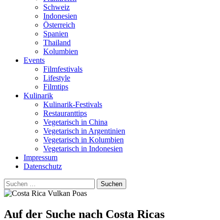
Schweiz
Indonesien
Österreich
Spanien
Thailand
Kolumbien
Events
Filmfestivals
Lifestyle
Filmtips
Kulinarik
Kulinarik-Festivals
Restauranttips
Vegetarisch in China
Vegetarisch in Argentinien
Vegetarisch in Kolumbien
Vegetarisch in Indonesien
Impressum
Datenschutz
Suchen
nach:
Auf der Suche nach Costa Ricas