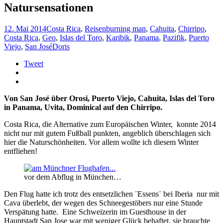
Natursensationen
12. Mai 2014
Costa Rica
,
Reisen
burning man
,
Cahuita
,
Chirripo
,
Costa Rica
,
Geo
,
Islas del Toro
,
Karibik
,
Panama
,
Pazifik
,
Puerto
Viejo
,
San José
Doris
Tweet
Von San José über Orosi, Puerto Viejo, Cahuita, Islas del Toro
in Panama, Uvita, Dominical auf den Chirripo.
Costa Rica, die Alternative zum Europäischen Winter, konnte 2014
nicht nur mit gutem Fußball punkten, angeblich überschlagen sich
hier die Naturschönheiten. Vor allem wollte ich diesem Winter
entfliehen!
vor dem Abflug in München…
Den Flug hatte ich trotz des entsetzlichen ¨Essens¨ bei Iberia nur mit
Cava überlebt, der wegen des Schneegestöbers nur eine Stunde
Verspätung hatte. Eine Schweizerin im Guesthouse in der
Hauptstadt San Jose war mit weniger Glück behaftet, sie brauchte