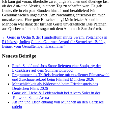
Ich kam gut voran, überholte zwei junge Pärchen und überlege fast,
ob der Auf- und Abstieg in einem Tag zu schaffen war. Es gab
Leute, die in ein paar Stunden hinauf- und herabliefen! Für
Genußmenschen ungeeignet! Am Nachmittag entschloß ich mich,
umzukehren. Eine gute Entscheidung! Mein letzter Abend im
Mariposa war dank der lustigen Gäste unvergeßlich! Das Pärchen
aus Quebec nahm mich sogar mit dem Auto nach San José mit.
Beitrags-
←
Geier in Orcha & der Hundertfünfjährige Swami Yogananda in
Rishikesh, Indien
Galeria Gourmet Award für Sternekoch Bobby
Navigation
Bräuer vom Genußtempel „Esszimmer“
→
Neueste Beiträge
Emeli Sandé und Joss Stone lieferten eine Soulparty der
Extraklasse auf dem Sommertollwood
Programmer als Trüffelschweine mit exzellenter Filmauswahl
und Zuschauerrekord beim Filmfest München 2026
Menschlichkeit als Widerstand beim Friedenspreis des
Deutschen Films 2026
Ganz viel Liebe & Leidenschaft bei Alvaro Soler in der
Tollwood Sauna Arena
An Inn und Etsch entlang von München an den Gardasee
radeln