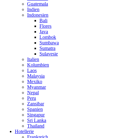
Guatemala
Indien
Indonesien
Bali
Flores
Java
Lombok
Sumbawa
Sumatra
Sulavesie
Italien
Kolumbien
Laos
Malaysia
Mexiko
Myanmar
Nepal
Peru
Zansibar
Spanien
Singapur
Sri Lanka
Thailand
Hotellerie
Frankreich