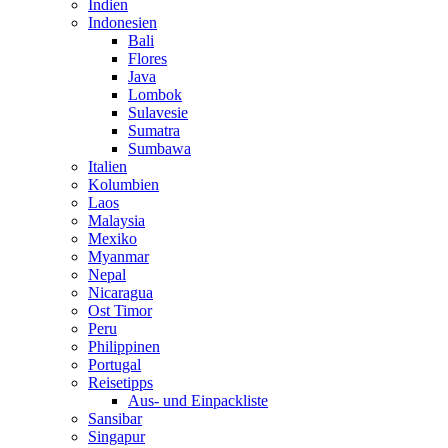
Indien
Indonesien
Bali
Flores
Java
Lombok
Sulavesie
Sumatra
Sumbawa
Italien
Kolumbien
Laos
Malaysia
Mexiko
Myanmar
Nepal
Nicaragua
Ost Timor
Peru
Philippinen
Portugal
Reisetipps
Aus- und Einpackliste
Sansibar
Singapur