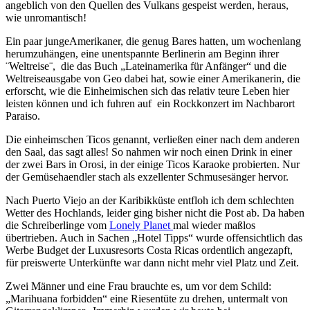
angeblich von den Quellen des Vulkans gespeist werden, heraus,
wie unromantisch!
Ein paar jungeAmerikaner, die genug Bares hatten, um wochenlang
herumzuhängen, eine unentspannte Berlinerin am Beginn ihrer
¨Weltreise¨, die das Buch „Lateinamerika für Anfänger“ und die
Weltreiseausgabe von Geo dabei hat, sowie einer Amerikanerin, die
erforscht, wie die Einheimischen sich das relativ teure Leben hier
leisten können und ich fuhren auf ein Rockkonzert im Nachbarort
Paraiso.
Die einheimschen Ticos genannt, verließen einer nach dem anderen
den Saal, das sagt alles! So nahmen wir noch einen Drink in einer
der zwei Bars in Orosi, in der einige Ticos Karaoke probierten. Nur
der Gemüsehaendler stach als exzellenter Schmusesänger hervor.
Nach Puerto Viejo
an der Karibikküste entfloh ich dem schlechten
Wetter des Hochlands, leider ging bisher nicht die Post ab. Da haben
die Schreiberlinge vom
Lonely Planet
mal wieder maßlos
übertrieben. Auch in Sachen „Hotel Tipps“ wurde offensichtlich das
Werbe Budget der Luxusresorts Costa Ricas ordentlich angezapft,
für preiswerte Unterkünfte war dann nicht mehr viel Platz und Zeit.
Zwei Männer und eine Frau brauchte es, um vor dem Schild:
„Marihuana forbidden“ eine Riesentüte zu drehen, untermalt von