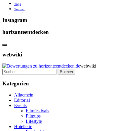
Yoga
Yunnan
Instagram
horizonteentdecken
webwiki
webwiki
Suchen
nach:
Kategorien
Allgemein
Editorial
Events
Filmfestivals
Filmtips
Lifestyle
Hotellerie