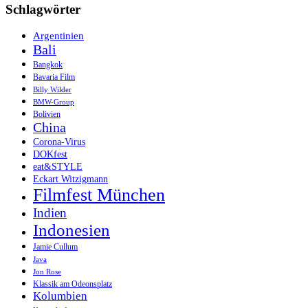
Schlagwörter
Argentinien
Bali
Bangkok
Bavaria Film
Billy Wilder
BMW-Group
Bolivien
China
Corona-Virus
DOKfest
eat&STYLE
Eckart Witzigmann
Filmfest München
Indien
Indonesien
Jamie Cullum
Java
Jon Rose
Klassik am Odeonsplatz
Kolumbien