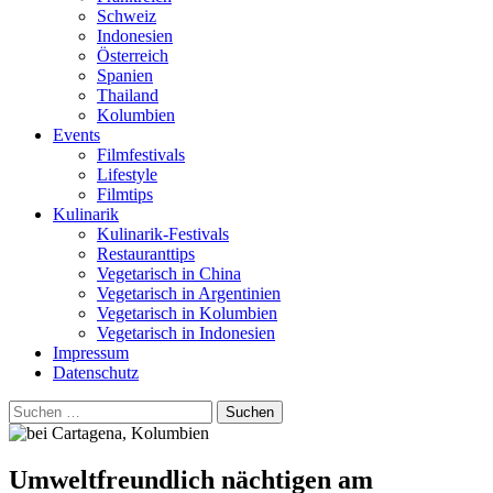
Schweiz
Indonesien
Österreich
Spanien
Thailand
Kolumbien
Events
Filmfestivals
Lifestyle
Filmtips
Kulinarik
Kulinarik-Festivals
Restauranttips
Vegetarisch in China
Vegetarisch in Argentinien
Vegetarisch in Kolumbien
Vegetarisch in Indonesien
Impressum
Datenschutz
Suchen
nach:
Umweltfreundlich nächtigen am