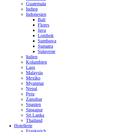
Guatemala
Indien
Indonesien
Bali
Flores
Java
Lombok
Sumbawa
Sumatra
Sulavesie
Italien
Kolumbien
Laos
Malaysia
Mexiko
Myanmar
Nepal
Peru
Zansibar
Spanien
Singapur
Sri Lanka
Thailand
Hotellerie
Frankreich