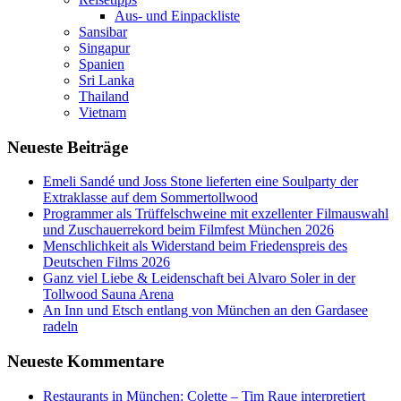
Aus- und Einpackliste
Sansibar
Singapur
Spanien
Sri Lanka
Thailand
Vietnam
Neueste Beiträge
Emeli Sandé und Joss Stone lieferten eine Soulparty der
Extraklasse auf dem Sommertollwood
Programmer als Trüffelschweine mit exzellenter Filmauswahl
und Zuschauerrekord beim Filmfest München 2026
Menschlichkeit als Widerstand beim Friedenspreis des
Deutschen Films 2026
Ganz viel Liebe & Leidenschaft bei Alvaro Soler in der
Tollwood Sauna Arena
An Inn und Etsch entlang von München an den Gardasee
radeln
Neueste Kommentare
Restaurants in München: Colette – Tim Raue interpretiert