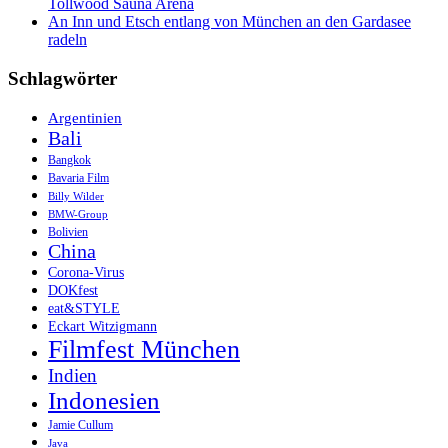
Tollwood Sauna Arena
An Inn und Etsch entlang von München an den Gardasee
radeln
Schlagwörter
Argentinien
Bali
Bangkok
Bavaria Film
Billy Wilder
BMW-Group
Bolivien
China
Corona-Virus
DOKfest
eat&STYLE
Eckart Witzigmann
Filmfest München
Indien
Indonesien
Jamie Cullum
Java