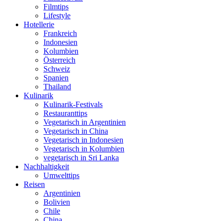
Filmtips
Lifestyle
Hotellerie
Frankreich
Indonesien
Kolumbien
Österreich
Schweiz
Spanien
Thailand
Kulinarik
Kulinarik-Festivals
Restauranttips
Vegetarisch in Argentinien
Vegetarisch in China
Vegetarisch in Indonesien
Vegetarisch in Kolumbien
vegetarisch in Sri Lanka
Nachhaltigkeit
Umwelttips
Reisen
Argentinien
Bolivien
Chile
China