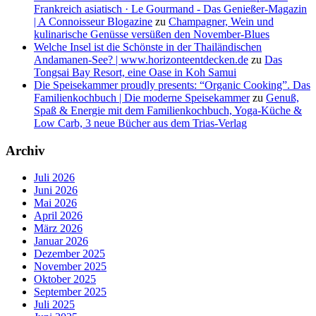
Frankreich asiatisch · Le Gourmand - Das Genießer-Magazin
| A Connoisseur Blogazine
zu
Champagner, Wein und
kulinarische Genüsse versüßen den November-Blues
Welche Insel ist die Schönste in der Thailändischen
Andamanen-See? | www.horizonteentdecken.de
zu
Das
Tongsai Bay Resort, eine Oase in Koh Samui
Die Speisekammer proudly presents: “Organic Cooking”. Das
Familienkochbuch | Die moderne Speisekammer
zu
Genuß,
Spaß & Energie mit dem Familienkochbuch, Yoga-Küche &
Low Carb, 3 neue Bücher aus dem Trias-Verlag
Archiv
Juli 2026
Juni 2026
Mai 2026
April 2026
März 2026
Januar 2026
Dezember 2025
November 2025
Oktober 2025
September 2025
Juli 2025