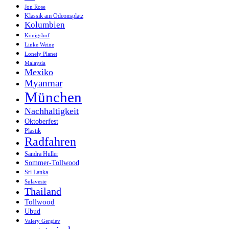
Jon Rose
Klassik am Odeonsplatz
Kolumbien
Königshof
Linke Weine
Lonely Planet
Malaysia
Mexiko
Myanmar
München
Nachhaltigkeit
Oktoberfest
Plastik
Radfahren
Sandra Hüller
Sommer-Tollwood
Sri Lanka
Sulavesie
Thailand
Tollwood
Ubud
Valery Gergiev