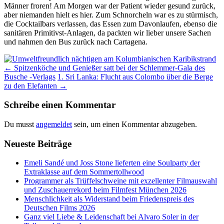
Männer froren! Am Morgen war der Patient wieder gesund zurück,
aber niemanden hielt es hier. Zum Schnorcheln war es zu stürmisch,
die Cocktailbars verlassen, das Essen zum Davonlaufen, ebenso die
sanitären Primitivst-Anlagen, da packten wir lieber unsere Sachen
und nahmen den Bus zurück nach Cartagena.
Beitrags-
←
Spitzenköche und Genießer satt bei der Schlemmer-Gala des
Busche -Verlags
1. Sri Lanka: Flucht aus Colombo über die Berge
Navigation
zu den Elefanten
→
Schreibe einen Kommentar
Du musst
angemeldet
sein, um einen Kommentar abzugeben.
Neueste Beiträge
Emeli Sandé und Joss Stone lieferten eine Soulparty der
Extraklasse auf dem Sommertollwood
Programmer als Trüffelschweine mit exzellenter Filmauswahl
und Zuschauerrekord beim Filmfest München 2026
Menschlichkeit als Widerstand beim Friedenspreis des
Deutschen Films 2026
Ganz viel Liebe & Leidenschaft bei Alvaro Soler in der