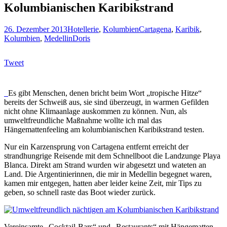
Kolumbianischen Karibikstrand
26. Dezember 2013
Hotellerie
,
Kolumbien
Cartagena
,
Karibik
,
Kolumbien
,
Medellin
Doris
Tweet
Es gibt Menschen, denen bricht beim Wort „tropische Hitze“
bereits der Schweiß aus, sie sind überzeugt, in warmen Gefilden
nicht ohne Klimaanlage auskommen zu können. Nun, als
umweltfreundliche Maßnahme wollte ich mal das
Hängemattenfeeling am kolumbianischen Karibikstrand testen.
Nur ein Karzensprung von Cartagena entfernt erreicht der
strandhungrige Reisende mit dem Schnellboot die Landzunge Playa
Blanca. Direkt am Strand wurden wir abgesetzt und wateten an
Land. Die Argentinierinnen, die mir in Medellin begegnet waren,
kamen mir entgegen, hatten aber leider keine Zeit, mir Tips zu
geben, so schnell raste das Boot wieder zurück.
Vereinsamte „Cocktail-Bars“ und „Restaurants“ mit Hängematten