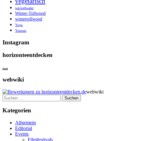
vegetarisch
waves4water
Winter-Tollwood
wintertollwood
Yoga
Yunnan
Instagram
horizonteentdecken
webwiki
webwiki
Suchen
nach:
Kategorien
Allgemein
Editorial
Events
Filmfestivals