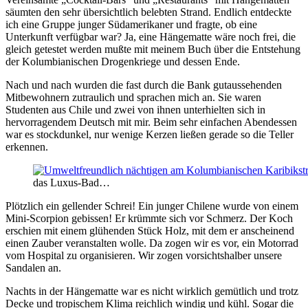
säumten den sehr übersichtlich belebten Strand. Endlich entdeckte
ich eine Gruppe junger Südamerikaner und fragte, ob eine
Unterkunft verfügbar war? Ja, eine Hängematte wäre noch frei, die
gleich getestet werden mußte mit meinem Buch über die Entstehung
der Kolumbianischen Drogenkriege und dessen Ende.
Nach und nach wurden die fast durch die Bank gutaussehenden
Mitbewohnern zutraulich und sprachen mich an. Sie waren
Studenten aus Chile und zwei von ihnen unterhielten sich in
hervorragendem Deutsch mit mir. Beim sehr einfachen Abendessen
war es stockdunkel, nur wenige Kerzen ließen gerade so die Teller
erkennen.
das Luxus-Bad…
Plötzlich ein gellender Schrei! Ein junger Chilene wurde von einem
Mini-Scorpion gebissen! Er krümmte sich vor Schmerz. Der Koch
erschien mit einem glühenden Stück Holz, mit dem er anscheinend
einen Zauber veranstalten wolle. Da zogen wir es vor, ein Motorrad
vom Hospital zu organisieren. Wir zogen vorsichtshalber unsere
Sandalen an.
Nachts in der Hängematte war es nicht wirklich gemütlich und trotz
Decke und tropischem Klima reichlich windig und kühl. Sogar die