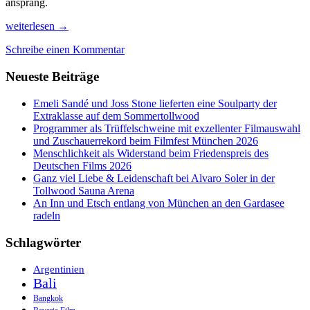
ansprang.
Leticia
weiterlesen
→
&
Schreibe einen Kommentar
Iquitos,
vom
Neueste Beiträge
Amazonas-
Dschungel
umschlungen
Emeli Sandé und Joss Stone lieferten eine Soulparty der
Extraklasse auf dem Sommertollwood
Programmer als Trüffelschweine mit exzellenter Filmauswahl
und Zuschauerrekord beim Filmfest München 2026
Menschlichkeit als Widerstand beim Friedenspreis des
Deutschen Films 2026
Ganz viel Liebe & Leidenschaft bei Alvaro Soler in der
Tollwood Sauna Arena
An Inn und Etsch entlang von München an den Gardasee
radeln
Schlagwörter
Argentinien
Bali
Bangkok