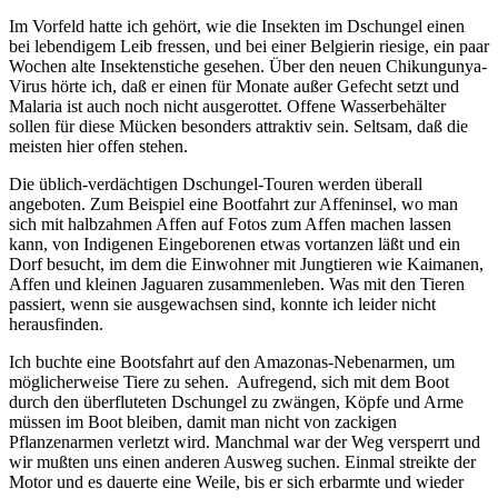
Im Vorfeld hatte ich gehört, wie die Insekten im Dschungel einen
bei lebendigem Leib fressen, und bei einer Belgierin riesige, ein paar
Wochen alte Insektenstiche gesehen. Über den neuen Chikungunya-
Virus hörte ich, daß er einen für Monate außer Gefecht setzt und
Malaria ist auch noch nicht ausgerottet. Offene Wasserbehälter
sollen für diese Mücken besonders attraktiv sein. Seltsam, daß die
meisten hier offen stehen.
Die üblich-verdächtigen Dschungel-Touren werden überall
angeboten. Zum Beispiel eine Bootfahrt zur Affeninsel, wo man
sich mit halbzahmen Affen auf Fotos zum Affen machen lassen
kann, von Indigenen Eingeborenen etwas vortanzen läßt und ein
Dorf besucht, im dem die Einwohner mit Jungtieren wie Kaimanen,
Affen und kleinen Jaguaren zusammenleben. Was mit den Tieren
passiert, wenn sie ausgewachsen sind, konnte ich leider nicht
herausfinden.
Ich buchte eine Bootsfahrt auf den Amazonas-Nebenarmen, um
möglicherweise Tiere zu sehen. Aufregend, sich mit dem Boot
durch den überfluteten Dschungel zu zwängen, Köpfe und Arme
müssen im Boot bleiben, damit man nicht von zackigen
Pflanzenarmen verletzt wird. Manchmal war der Weg versperrt und
wir mußten uns einen anderen Ausweg suchen. Einmal streikte der
Motor und es dauerte eine Weile, bis er sich erbarmte und wieder