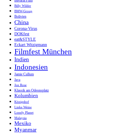
Bavaria Film
Billy Wilder
BMW-Group
Bolivien
China
Corona-Virus
DOKfest
eat&STYLE
Eckart Witzigmann
Filmfest München
Indien
Indonesien
Jamie Cullum
Java
Jon Rose
Klassik am Odeonsplatz
Kolumbien
Königshof
Linke Weine
Lonely Planet
Malaysia
Mexiko
Myanmar