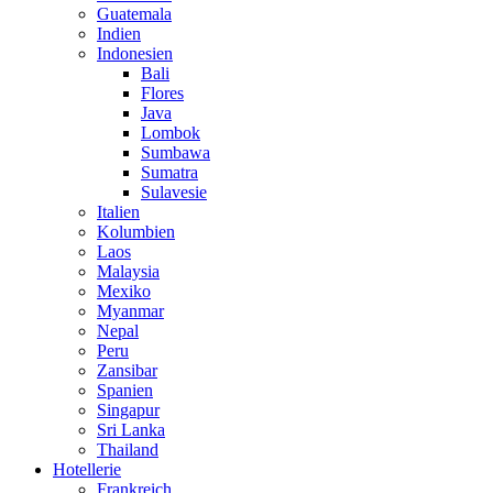
Guatemala
Indien
Indonesien
Bali
Flores
Java
Lombok
Sumbawa
Sumatra
Sulavesie
Italien
Kolumbien
Laos
Malaysia
Mexiko
Myanmar
Nepal
Peru
Zansibar
Spanien
Singapur
Sri Lanka
Thailand
Hotellerie
Frankreich