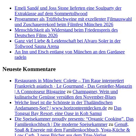
Emeli Sandé und Joss Stone lieferten eine Soulparty der
Extraklasse auf dem Sommertollwood
Programmer als Trüffelschweine mit exzellenter Filmauswahl
und Zuschauerrekord beim Filmfest München 2026
Menschlichkeit als Widerstand beim Friedenspreis des
Deutschen Films 2026
Ganz viel Liebe & Leidenschaft bei Alvaro Soler in der
Tollwood Sauna Arena
An Inn und Etsch entlang von München an den Gardasee
radeln
Neueste Kommentare
Restaurants in München: Colette – Tim Raue interpretiert
Frankreich asiatisch · Le Gourmand - Das Genießer-Magazin
| A Connoisseur Blogazine
zu
Champagner, Wein und
kulinarische Genüsse versüßen den November-Blues
Welche Insel ist die Schönste in der Thailändischen
Andamanen-See? | www.horizonteentdecken.de
zu
Das
Tongsai Bay Resort, eine Oase in Koh Samui
Die Speisekammer proudly presents: “Organic Cooking”. Das
Familienkochbuch | Die moderne Speisekammer
zu
Genuß,
Spaß & Energie mit dem Familienkochbuch, Yoga-Küche &
Low Carb, 3 neue Bücher aus dem Trias-Verlag