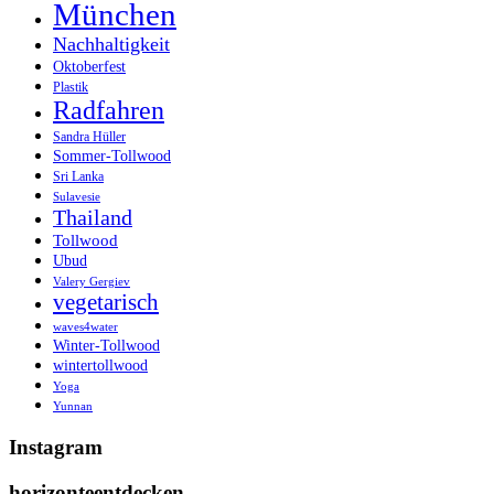
München
Nachhaltigkeit
Oktoberfest
Plastik
Radfahren
Sandra Hüller
Sommer-Tollwood
Sri Lanka
Sulavesie
Thailand
Tollwood
Ubud
Valery Gergiev
vegetarisch
waves4water
Winter-Tollwood
wintertollwood
Yoga
Yunnan
Instagram
horizonteentdecken