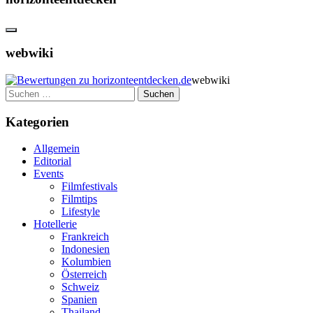
webwiki
webwiki
Suchen
nach:
Kategorien
Allgemein
Editorial
Events
Filmfestivals
Filmtips
Lifestyle
Hotellerie
Frankreich
Indonesien
Kolumbien
Österreich
Schweiz
Spanien
Thailand