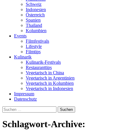
Schweiz
Indonesien
Österreich
Spanien
Thailand
Kolumbien
Events
Filmfestivals
Lifestyle
Filmtips
Kulinarik
Kulinarik-Festivals
Restauranttips
Vegetarisch in China
Vegetarisch in Argentinien
Vegetarisch in Kolumbien
Vegetarisch in Indonesien
Impressum
Datenschutz
Suchen
nach:
Schlagwort-Archive: