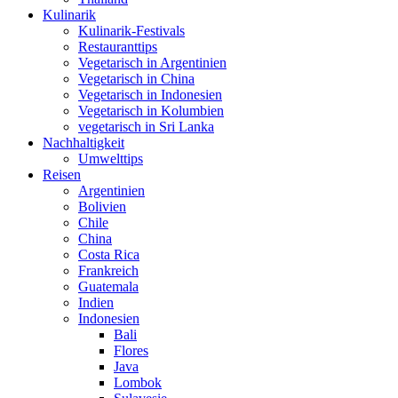
Kulinarik
Kulinarik-Festivals
Restauranttips
Vegetarisch in Argentinien
Vegetarisch in China
Vegetarisch in Indonesien
Vegetarisch in Kolumbien
vegetarisch in Sri Lanka
Nachhaltigkeit
Umwelttips
Reisen
Argentinien
Bolivien
Chile
China
Costa Rica
Frankreich
Guatemala
Indien
Indonesien
Bali
Flores
Java
Lombok