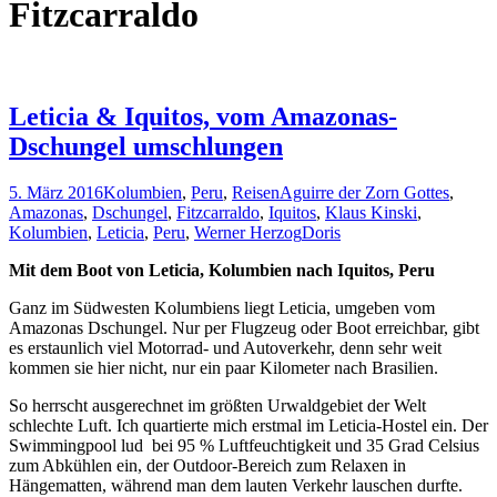
Fitzcarraldo
Leticia & Iquitos, vom Amazonas-
Dschungel umschlungen
5. März 2016
Kolumbien
,
Peru
,
Reisen
Aguirre der Zorn Gottes
,
Amazonas
,
Dschungel
,
Fitzcarraldo
,
Iquitos
,
Klaus Kinski
,
Kolumbien
,
Leticia
,
Peru
,
Werner Herzog
Doris
Mit dem Boot von Leticia, Kolumbien nach Iquitos, Peru
Ganz im Südwesten Kolumbiens liegt Leticia, umgeben vom
Amazonas Dschungel. Nur per Flugzeug oder Boot erreichbar, gibt
es erstaunlich viel Motorrad- und Autoverkehr, denn sehr weit
kommen sie hier nicht, nur ein paar Kilometer nach Brasilien.
So herrscht ausgerechnet im größten Urwaldgebiet der Welt
schlechte Luft. Ich quartierte mich erstmal im Leticia-Hostel ein. Der
Swimmingpool lud bei 95 % Luftfeuchtigkeit und 35 Grad Celsius
zum Abkühlen ein, der Outdoor-Bereich zum Relaxen in
Hängematten, während man dem lauten Verkehr lauschen durfte.