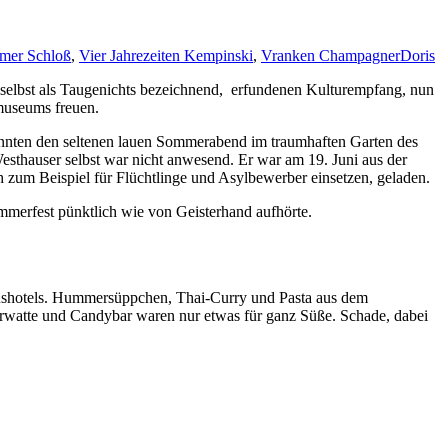
imer Schloß
,
Vier Jahrezeiten Kempinski
,
Vranken Champagner
Doris
selbst als Taugenichts bezeichnend, erfundenen Kulturempfang, nun
museums freuen.
onnten den seltenen lauen Sommerabend im traumhaften Garten des
esthauser selbst war nicht anwesend. Er war am 19. Juni aus der
 zum Beispiel für Flüchtlinge und Asylbewerber einsetzen, geladen.
merfest pünktlich wie von Geisterhand aufhörte.
ushotels. Hummersüppchen, Thai-Curry und Pasta aus dem
erwatte und Candybar waren nur etwas für ganz Süße. Schade, dabei