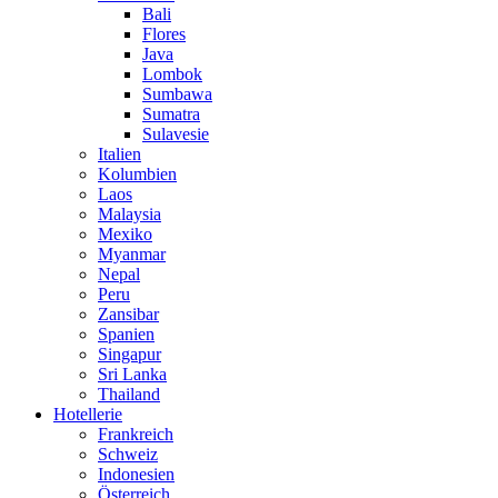
Bali
Flores
Java
Lombok
Sumbawa
Sumatra
Sulavesie
Italien
Kolumbien
Laos
Malaysia
Mexiko
Myanmar
Nepal
Peru
Zansibar
Spanien
Singapur
Sri Lanka
Thailand
Hotellerie
Frankreich
Schweiz
Indonesien
Österreich