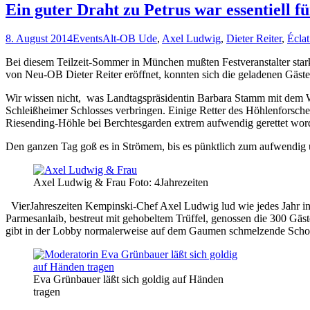
Ein guter Draht zu Petrus war essentiell
8. August 2014
Events
Alt-OB Ude
,
Axel Ludwig
,
Dieter Reiter
,
Écla
Bei diesem Teilzeit-Sommer in München mußten Festveranstalter sta
von Neu-OB Dieter Reiter eröffnet, konnten sich die geladenen Gäs
Wir wissen nicht, was Landtagspräsidentin Barbara Stamm mit dem W
Schleißheimer Schlosses verbringen. Einige Retter des Höhlenforsche
Riesending-Höhle bei Berchtesgarden extrem aufwendig gerettet worde
Den ganzen Tag goß es in Strömem, bis es pünktlich zum aufwendig 
Axel Ludwig & Frau Foto: 4Jahrezeiten
VierJahreszeiten Kempinski-Chef Axel Ludwig lud wie jedes Jahr 
Parmesanlaib, bestreut mit gehobeltem Trüffel, genossen die 300 Gä
gibt in der Lobby normalerweise auf dem Gaumen schmelzende Sc
Eva Grünbauer läßt sich goldig auf Händen
tragen