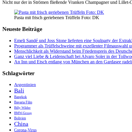
Nicht nur der in Strömen fließende Vranken Champagner und Lillet-C
Pasta mit frisch geriebenen Trüffeln Foto: DK
Neueste Beiträge
Emeli Sandé und Joss Stone lieferten eine Soulparty der Extr
Programmer als Trüffelschweine mit exzellenter Filmauswahl
Menschlichkeit als Widerstand beim Friedenspreis des Deutsch
Ganz viel Liebe & Leidenschaft bei Alvaro Soler in der Tollw
An Inn und Etsch entlang von München an den Gardasee radel
Schlagwörter
Argentinien
Bali
Bangkok
Bavaria Film
Billy Wilder
BMW-Group
Bolivien
China
Corona-Virus