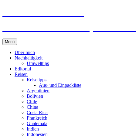
horizonteentdecken
Geschichten und Geheim-Tips über Nachhal
Springe
Menü
zum
Inhalt
Über mich
Nachhaltigkeit
Umwelttips
Editorial
Reisen
Reisetipps
Aus- und Einpackliste
Argentinien
Bolivien
Chile
China
Costa Rica
Frankreich
Guatemala
Indien
Indonesien