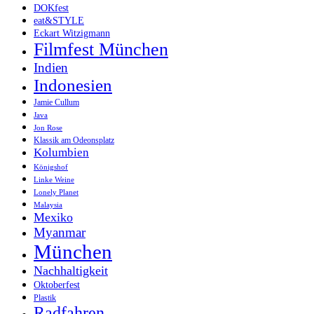
DOKfest
eat&STYLE
Eckart Witzigmann
Filmfest München
Indien
Indonesien
Jamie Cullum
Java
Jon Rose
Klassik am Odeonsplatz
Kolumbien
Königshof
Linke Weine
Lonely Planet
Malaysia
Mexiko
Myanmar
München
Nachhaltigkeit
Oktoberfest
Plastik
Radfahren