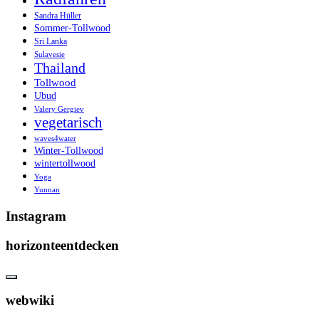
Sandra Hüller
Sommer-Tollwood
Sri Lanka
Sulavesie
Thailand
Tollwood
Ubud
Valery Gergiev
vegetarisch
waves4water
Winter-Tollwood
wintertollwood
Yoga
Yunnan
Instagram
horizonteentdecken
webwiki