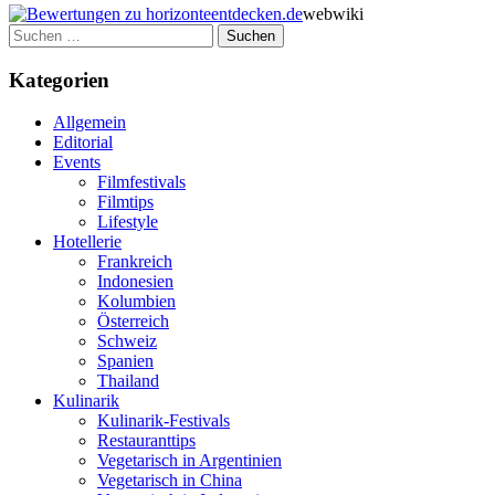
webwiki
Suchen
nach:
Kategorien
Allgemein
Editorial
Events
Filmfestivals
Filmtips
Lifestyle
Hotellerie
Frankreich
Indonesien
Kolumbien
Österreich
Schweiz
Spanien
Thailand
Kulinarik
Kulinarik-Festivals
Restauranttips
Vegetarisch in Argentinien
Vegetarisch in China