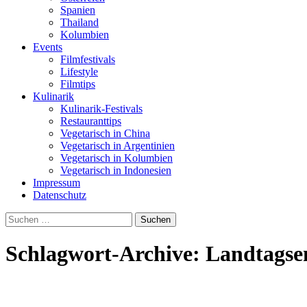
Spanien
Thailand
Kolumbien
Events
Filmfestivals
Lifestyle
Filmtips
Kulinarik
Kulinarik-Festivals
Restauranttips
Vegetarisch in China
Vegetarisch in Argentinien
Vegetarisch in Kolumbien
Vegetarisch in Indonesien
Impressum
Datenschutz
Suchen
nach:
Schlagwort-Archive: Landtags