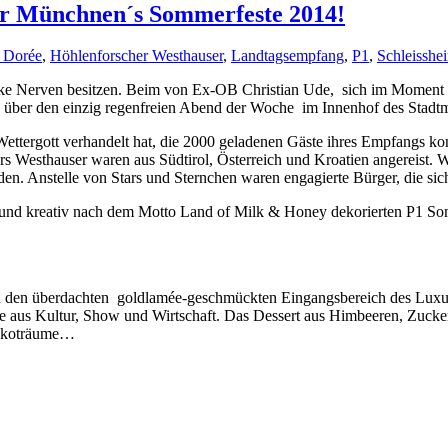
 für Münchnen´s Sommerfeste 2014!
t Dorée
,
Höhlenforscher Westhauser
,
Landtagsempfang
,
P1
,
Schleisshe
rke Nerven besitzen. Beim von Ex-OB Christian Ude, sich im Moment 
te über den einzig regenfreien Abend der Woche im Innenhof des Stadt
ettergott verhandelt hat, die 2000 geladenen Gäste ihres Empfangs k
rs Westhauser waren aus Südtirol, Österreich und Kroatien angereist. W
n. Anstelle von Stars und Sternchen waren engagierte Bürger, die sich
und kreativ nach dem Motto Land of Milk & Honey dekorierten P1 Som
in den überdachten goldlamée-geschmückten Eingangsbereich des Lux
ste aus Kultur, Show und Wirtschaft. Das Dessert aus Himbeeren, Zuck
hokoträume…