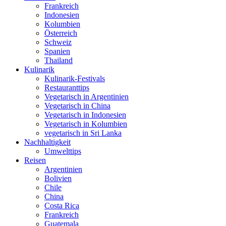
Frankreich
Indonesien
Kolumbien
Österreich
Schweiz
Spanien
Thailand
Kulinarik
Kulinarik-Festivals
Restauranttips
Vegetarisch in Argentinien
Vegetarisch in China
Vegetarisch in Indonesien
Vegetarisch in Kolumbien
vegetarisch in Sri Lanka
Nachhaltigkeit
Umwelttips
Reisen
Argentinien
Bolivien
Chile
China
Costa Rica
Frankreich
Guatemala