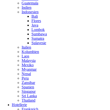
Guatemala
Indien
Indonesien
Bali
Flores
Java
Lombok
Sumbawa
Sumatra
Sulavesie
Italien
Kolumbien
Laos
Malaysia
Mexiko
Myanmar
Nepal
Peru
Zansibar
Spanien
Singapur
Sri Lanka
Thailand
Hotellerie
Frankreich