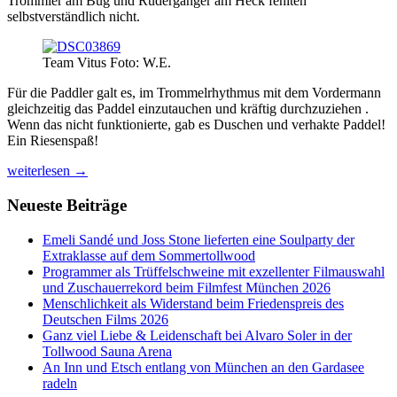
Trommler am Bug und Rudergänger am Heck fehlten
selbstverständlich nicht.
Team Vitus Foto: W.E.
Für die Paddler galt es, im Trommelrhythmus mit dem Vordermann
gleichzeitig das Paddel einzutauchen und kräftig durchzuziehen .
Wenn das nicht funktionierte, gab es Duschen und verhakte Paddel!
Ein Riesenspaß!
Harmonie
weiterlesen
→
und
Rhythmus
Neueste Beiträge
bewiesen
die
Emeli Sandé und Joss Stone lieferten eine Soulparty der
Gastronomen
Extraklasse auf dem Sommertollwood
beim
Programmer als Trüffelschweine mit exzellenter Filmauswahl
Drachenbootrennen
und Zuschauerrekord beim Filmfest München 2026
2014
Menschlichkeit als Widerstand beim Friedenspreis des
Deutschen Films 2026
Ganz viel Liebe & Leidenschaft bei Alvaro Soler in der
Tollwood Sauna Arena
An Inn und Etsch entlang von München an den Gardasee
radeln