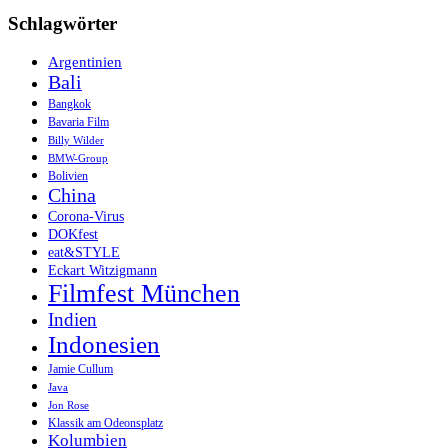
Schlagwörter
Argentinien
Bali
Bangkok
Bavaria Film
Billy Wilder
BMW-Group
Bolivien
China
Corona-Virus
DOKfest
eat&STYLE
Eckart Witzigmann
Filmfest München
Indien
Indonesien
Jamie Cullum
Java
Jon Rose
Klassik am Odeonsplatz
Kolumbien