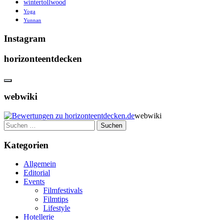
wintertollwood
Yoga
Yunnan
Instagram
horizonteentdecken
webwiki
webwiki
Suchen
nach:
Kategorien
Allgemein
Editorial
Events
Filmfestivals
Filmtips
Lifestyle
Hotellerie