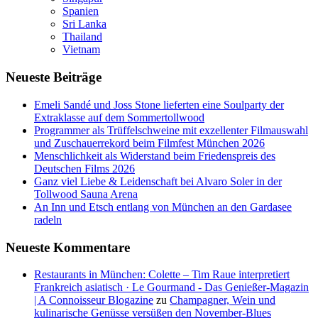
Spanien
Sri Lanka
Thailand
Vietnam
Neueste Beiträge
Emeli Sandé und Joss Stone lieferten eine Soulparty der
Extraklasse auf dem Sommertollwood
Programmer als Trüffelschweine mit exzellenter Filmauswahl
und Zuschauerrekord beim Filmfest München 2026
Menschlichkeit als Widerstand beim Friedenspreis des
Deutschen Films 2026
Ganz viel Liebe & Leidenschaft bei Alvaro Soler in der
Tollwood Sauna Arena
An Inn und Etsch entlang von München an den Gardasee
radeln
Neueste Kommentare
Restaurants in München: Colette – Tim Raue interpretiert
Frankreich asiatisch · Le Gourmand - Das Genießer-Magazin
| A Connoisseur Blogazine
zu
Champagner, Wein und
kulinarische Genüsse versüßen den November-Blues