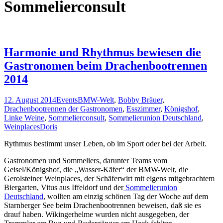
Sommelierconsult
Harmonie und Rhythmus bewiesen die
Gastronomen beim Drachenbootrennen
2014
12. August 2014
Events
BMW-Welt
,
Bobby Bräuer
,
Drachenbootrennen der Gastronomen
,
Esszimmer
,
Königshof
,
Linke Weine
,
Sommelierconsult
,
Sommelierunion Deutschland
,
Weinplaces
Doris
Rythmus bestimmt unser Leben, ob im Sport oder bei der Arbeit.
Gastronomen und Sommeliers, darunter Teams vom
Geisel/Königshof, die „Wasser-Käfer“ der BMW-Welt, die
Gerolsteiner Weinplaces, der Schäferwirt mit eigens mitgebrachtem
Biergarten, Vitus aus Iffeldorf und der
Sommelierunion
Deutschland
, wollten am einzig schönen Tag der Woche auf dem
Starnberger See beim Drachenbootrennen beweisen, daß sie es
drauf haben. Wikingerhelme wurden nicht ausgegeben, der