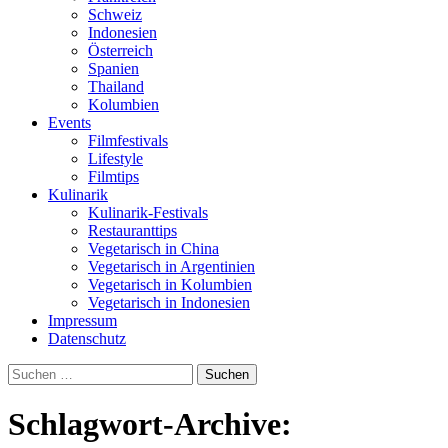
Schweiz
Indonesien
Österreich
Spanien
Thailand
Kolumbien
Events
Filmfestivals
Lifestyle
Filmtips
Kulinarik
Kulinarik-Festivals
Restauranttips
Vegetarisch in China
Vegetarisch in Argentinien
Vegetarisch in Kolumbien
Vegetarisch in Indonesien
Impressum
Datenschutz
Suchen
nach:
Schlagwort-Archive: