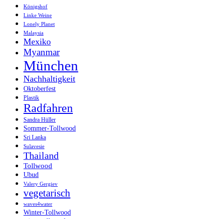
Königshof
Linke Weine
Lonely Planet
Malaysia
Mexiko
Myanmar
München
Nachhaltigkeit
Oktoberfest
Plastik
Radfahren
Sandra Hüller
Sommer-Tollwood
Sri Lanka
Sulavesie
Thailand
Tollwood
Ubud
Valery Gergiev
vegetarisch
waves4water
Winter-Tollwood