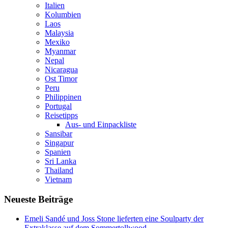
Italien
Kolumbien
Laos
Malaysia
Mexiko
Myanmar
Nepal
Nicaragua
Ost Timor
Peru
Philippinen
Portugal
Reisetipps
Aus- und Einpackliste
Sansibar
Singapur
Spanien
Sri Lanka
Thailand
Vietnam
Neueste Beiträge
Emeli Sandé und Joss Stone lieferten eine Soulparty der
Extraklasse auf dem Sommertollwood