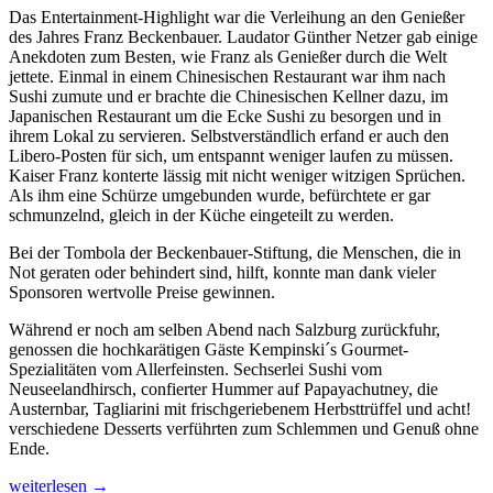
Das Entertainment-Highlight war die Verleihung an den Genießer
des Jahres Franz Beckenbauer. Laudator Günther Netzer gab einige
Anekdoten zum Besten, wie Franz als Genießer durch die Welt
jettete. Einmal in einem Chinesischen Restaurant war ihm nach
Sushi zumute und er brachte die Chinesischen Kellner dazu, im
Japanischen Restaurant um die Ecke Sushi zu besorgen und in
ihrem Lokal zu servieren. Selbstverständlich erfand er auch den
Libero-Posten für sich, um entspannt weniger laufen zu müssen.
Kaiser Franz konterte lässig mit nicht weniger witzigen Sprüchen.
Als ihm eine Schürze umgebunden wurde, befürchtete er gar
schmunzelnd, gleich in der Küche eingeteilt zu werden.
Bei der Tombola der Beckenbauer-Stiftung, die Menschen, die in
Not geraten oder behindert sind, hilft, konnte man dank vieler
Sponsoren wertvolle Preise gewinnen.
Während er noch am selben Abend nach Salzburg zurückfuhr,
genossen die hochkarätigen Gäste Kempinski´s Gourmet-
Spezialitäten vom Allerfeinsten. Sechserlei Sushi vom
Neuseelandhirsch, confierter Hummer auf Papayachutney, die
Austernbar, Tagliarini mit frischgeriebenem Herbsttrüffel und acht!
verschiedene Desserts verführten zum Schlemmen und Genuß ohne
Ende.
Spitzenköche
weiterlesen
→