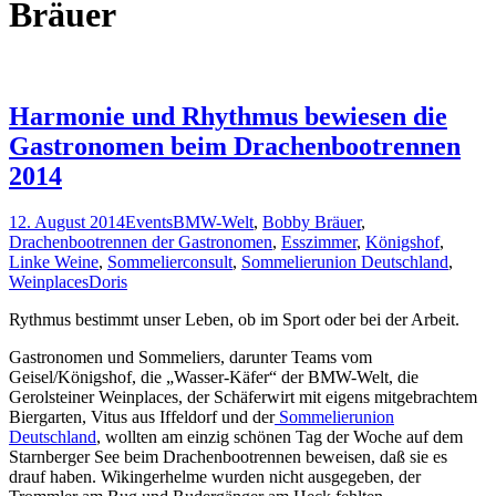
Bräuer
Harmonie und Rhythmus bewiesen die
Gastronomen beim Drachenbootrennen
2014
12. August 2014
Events
BMW-Welt
,
Bobby Bräuer
,
Drachenbootrennen der Gastronomen
,
Esszimmer
,
Königshof
,
Linke Weine
,
Sommelierconsult
,
Sommelierunion Deutschland
,
Weinplaces
Doris
Rythmus bestimmt unser Leben, ob im Sport oder bei der Arbeit.
Gastronomen und Sommeliers, darunter Teams vom
Geisel/Königshof, die „Wasser-Käfer“ der BMW-Welt, die
Gerolsteiner Weinplaces, der Schäferwirt mit eigens mitgebrachtem
Biergarten, Vitus aus Iffeldorf und der
Sommelierunion
Deutschland
, wollten am einzig schönen Tag der Woche auf dem
Starnberger See beim Drachenbootrennen beweisen, daß sie es
drauf haben. Wikingerhelme wurden nicht ausgegeben, der