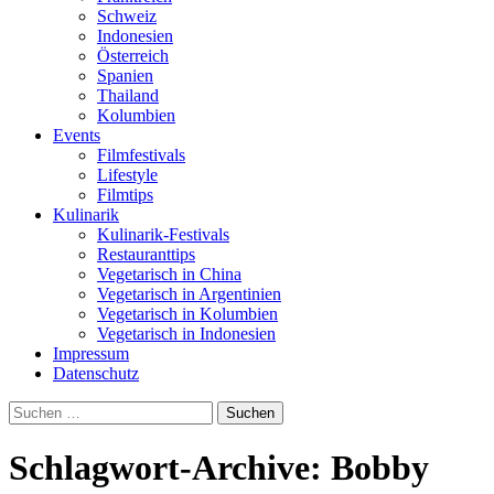
Schweiz
Indonesien
Österreich
Spanien
Thailand
Kolumbien
Events
Filmfestivals
Lifestyle
Filmtips
Kulinarik
Kulinarik-Festivals
Restauranttips
Vegetarisch in China
Vegetarisch in Argentinien
Vegetarisch in Kolumbien
Vegetarisch in Indonesien
Impressum
Datenschutz
Suchen
nach:
Schlagwort-Archive: Bobby