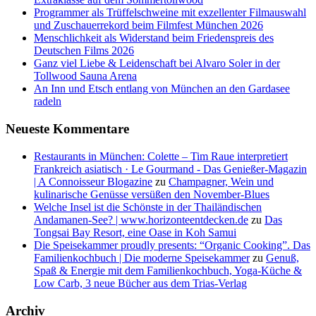
Programmer als Trüffelschweine mit exzellenter Filmauswahl
und Zuschauerrekord beim Filmfest München 2026
Menschlichkeit als Widerstand beim Friedenspreis des
Deutschen Films 2026
Ganz viel Liebe & Leidenschaft bei Alvaro Soler in der
Tollwood Sauna Arena
An Inn und Etsch entlang von München an den Gardasee
radeln
Neueste Kommentare
Restaurants in München: Colette – Tim Raue interpretiert
Frankreich asiatisch · Le Gourmand - Das Genießer-Magazin
| A Connoisseur Blogazine
zu
Champagner, Wein und
kulinarische Genüsse versüßen den November-Blues
Welche Insel ist die Schönste in der Thailändischen
Andamanen-See? | www.horizonteentdecken.de
zu
Das
Tongsai Bay Resort, eine Oase in Koh Samui
Die Speisekammer proudly presents: “Organic Cooking”. Das
Familienkochbuch | Die moderne Speisekammer
zu
Genuß,
Spaß & Energie mit dem Familienkochbuch, Yoga-Küche &
Low Carb, 3 neue Bücher aus dem Trias-Verlag
Archiv