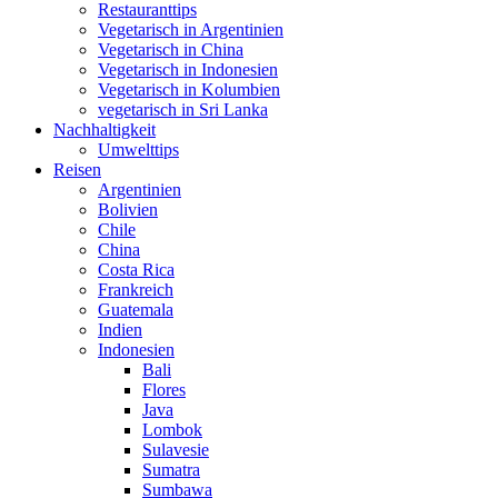
Restauranttips
Vegetarisch in Argentinien
Vegetarisch in China
Vegetarisch in Indonesien
Vegetarisch in Kolumbien
vegetarisch in Sri Lanka
Nachhaltigkeit
Umwelttips
Reisen
Argentinien
Bolivien
Chile
China
Costa Rica
Frankreich
Guatemala
Indien
Indonesien
Bali
Flores
Java
Lombok
Sulavesie
Sumatra
Sumbawa