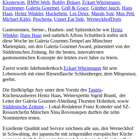
Klosterwirt
,
BMW-Welt
,
Bobby Bräuer
,
Eckart Witzigmann
,
Esszimmer
,
Galeria Gourmet
,
Grill & Grace
,
Günther Jauch
,
Hans
Haas
,
Heinz Winkler
,
Huckebein
,
Les Deux
,
Marais Soir
,
Max Pett
,
Michael Käfer
,
Pescheria
,
Upper Eat Side
,
Werneckhof
Doris
Gastronomen, Sterne-, Hauben- und Spitzenköche wie
Heinz
Winkler
,
Hans Haas
und natürlich Alfons Schuhbeck trafen sich
diese Woche im Galeria Gourmet-Tempel am Münchner
Marienplatz, um den Galeria Gourmet Award, präsentiert von der
Süddeutschen Zeitung, für die besten, innovativsten
gastronomischen Konzepte der letzten zwei Jahre zu feiern.
Zuerst wurde Jahrhundertkoch
Eckart Witzigmann
für sein
Lebenswerk mit einer Riesenflasche Schlumberger, dem Mitsponsor,
geehrt.
Die fünfköpfige Jury unter dem Vorsitz des
Tantris
-
Küchenzauberers Heinz Haas, Weinexpertin Sigrid Brantl, der
Leiter der Galeria Gourmet-Abteilung Thorsten Hohnheit, sowie
Süddeutsche Zeitung
– Lokal-Redakteur Franz Kotteder und SZ-
Ressortchefin München Nina Bovensiepen durften die zehn
Nominierten testen.
Exzellente Qualität und Service zeichnen alle aus, den Werneckhof
in Schwabing, der japanische mit zeitgemäßer europäischer Küche