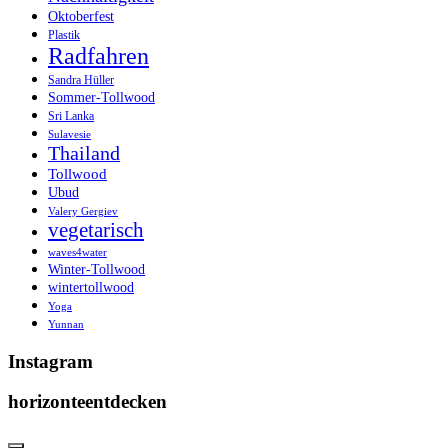
Oktoberfest
Plastik
Radfahren
Sandra Hüller
Sommer-Tollwood
Sri Lanka
Sulavesie
Thailand
Tollwood
Ubud
Valery Gergiev
vegetarisch
waves4water
Winter-Tollwood
wintertollwood
Yoga
Yunnan
Instagram
horizonteentdecken