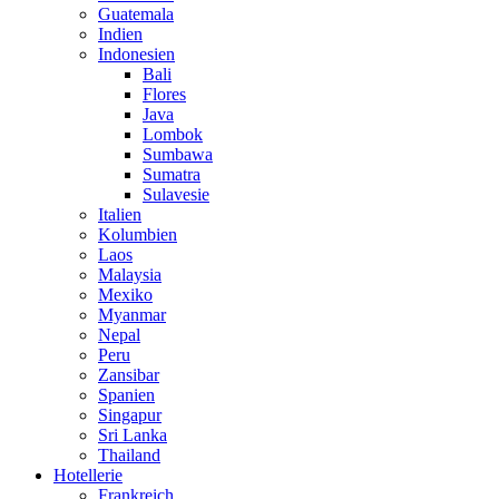
Guatemala
Indien
Indonesien
Bali
Flores
Java
Lombok
Sumbawa
Sumatra
Sulavesie
Italien
Kolumbien
Laos
Malaysia
Mexiko
Myanmar
Nepal
Peru
Zansibar
Spanien
Singapur
Sri Lanka
Thailand
Hotellerie
Frankreich