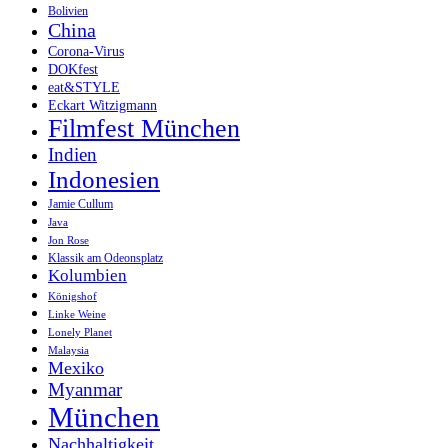
Bolivien
China
Corona-Virus
DOKfest
eat&STYLE
Eckart Witzigmann
Filmfest München
Indien
Indonesien
Jamie Cullum
Java
Jon Rose
Klassik am Odeonsplatz
Kolumbien
Königshof
Linke Weine
Lonely Planet
Malaysia
Mexiko
Myanmar
München
Nachhaltigkeit