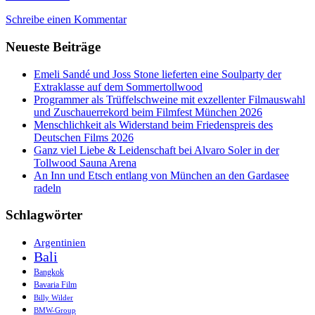
und
Schreibe einen Kommentar
Genießer
satt
Neueste Beiträge
bei
der
Schlemmer-
Emeli Sandé und Joss Stone lieferten eine Soulparty der
Gala
Extraklasse auf dem Sommertollwood
des
Programmer als Trüffelschweine mit exzellenter Filmauswahl
Busche
und Zuschauerrekord beim Filmfest München 2026
-
Menschlichkeit als Widerstand beim Friedenspreis des
Verlags
Deutschen Films 2026
Ganz viel Liebe & Leidenschaft bei Alvaro Soler in der
Tollwood Sauna Arena
An Inn und Etsch entlang von München an den Gardasee
radeln
Schlagwörter
Argentinien
Bali
Bangkok
Bavaria Film
Billy Wilder
BMW-Group