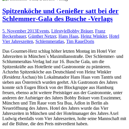
Spitzenköche und Genießer satt bei der
Schlemmer-Gala des Busche -Verlags
5. November 2013
Events
,
Lifestyle
Bobby Bräuer
,
Franz
Beckenbauer
,
Günther Netzer
,
Hans Haas
,
Heinz Winkler
,
Hotel
Vier Jahreszeiten
,
Schlemmeratlas
,
Tim Raue
Doris
Das Gourmet-Herz schlug höher letzten Montag im Hotel Vier
Jahrezeiten in München´s Maximiliansstraße. Der Schlemmer- und
Schlummeraltas-Verlag lud zur 16. Busche Gala, um die
Spitzenkräfte aus Hotellerie und Gastronomie zu prämieren.
Achzehn Spitzenköche aus Deutschland von Heinz Winkler
(Residenz Aschau) bis Lokalmatador Hans Haas vom Tantris und
sieben aus Österreich wurden geehrt. Als Gastronom des Jahres
konnte sich Eugen Block von der Blockgruppe aus Hamburg
freuen, ebenso acht weitere Preisträger aus der Gastronomie, unter
anderen der Aufsteiger des Jahres Bobby Bräuer vom Esszimmer,
München und Tim Raue vom Sra Bua, Adlon in Berlin als
Neueröffnung des Jahres. Hotel des Jahres wurde das Vier
Jahreszeiten in München und der Hotelmanager des Jahres Axel
Ludwig ebenfalls vom Vier Jahreszeiten, holte seine Mannschaft mit
auf die Bühne, die den Preis mitverdient haben.