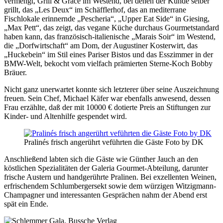
vermengt, Grill & Grace im Westend, bei denen der Kunde selber
grillt, das „Les Deux“ im Schäfflerhof, das an mediterrane
Fischlokale erinnernde „Pescheria“, „Upper Eat Side“ in Giesing,
„Max Pett“, das zeigt, das vegane Küche durchaus Gourmetstandard
haben kann, das französisch-italienische „Marais Soir“ im Westend,
die „Dorfwirtschaft“ am Dom, der Augustiner Kosterwirt, das
„Huckebein“ im Stil eines Pariser Bistos und das Esszimmer in der
BMW-Welt, bekocht vom vielfach prämierten Sterne-Koch Bobby
Bräuer.
Nicht ganz unerwartet konnte sich letzterer über seine Auszeichnung
freuen. Sein Chef, Michael Käfer war ebenfalls anwesend, dessen
Frau erzählte, daß der mit 10000 € dotierte Preis an Stiftungen zur
Kinder- und Altenhilfe gespendet wird.
Pralinés frisch angerührt veführten die Gäste Foto by DK
Anschließend labten sich die Gäste wie Günther Jauch an den
köstlichen Spezialitäten der Galeria Gourmet-Abteilung, darunter
frische Austern und handgerührte Pralinen. Bei exzellenten Weinen,
erfrischendem Schlumbergersekt sowie dem würzigen Witzigmann-
Champagner und interessanten Gesprächen nahm der Abend erst
spät ein Ende.