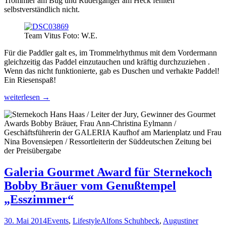
Trommler am Bug und Rudergänger am Heck fehlten
selbstverständlich nicht.
Team Vitus Foto: W.E.
Für die Paddler galt es, im Trommelrhythmus mit dem Vordermann
gleichzeitig das Paddel einzutauchen und kräftig durchzuziehen .
Wenn das nicht funktionierte, gab es Duschen und verhakte Paddel!
Ein Riesenspaß!
Harmonie
weiterlesen
→
und
Rhythmus
bewiesen
die
Gastronomen
beim
Drachenbootrennen
2014
Galeria Gourmet Award für Sternekoch
Bobby Bräuer vom Genußtempel
„Esszimmer“
30. Mai 2014
Events
,
Lifestyle
Alfons Schuhbeck
,
Augustiner