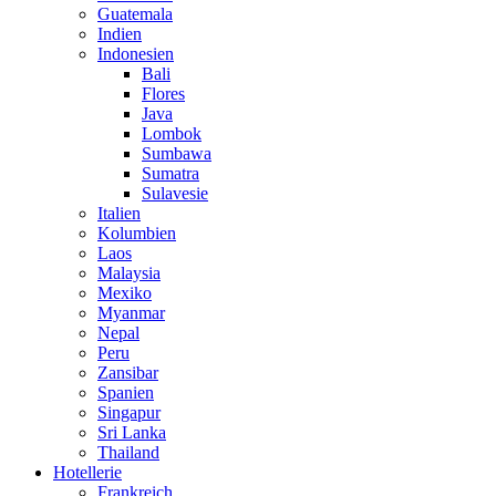
Guatemala
Indien
Indonesien
Bali
Flores
Java
Lombok
Sumbawa
Sumatra
Sulavesie
Italien
Kolumbien
Laos
Malaysia
Mexiko
Myanmar
Nepal
Peru
Zansibar
Spanien
Singapur
Sri Lanka
Thailand
Hotellerie
Frankreich