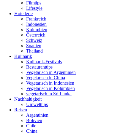
Filmtips
Lifestyle
Hotellerie
Frankreich
Indonesien
Kolumbien
Österreich
Schweiz
Spanien
Thailand
Kulinarik
Kulinarik-Festivals
Restauranttips
Vegetarisch in Argentinien
Vegetarisch in China
Vegetarisch in Indonesien
Vegetarisch in Kolumbien
vegetarisch in Sri Lanka
Nachhaltigkeit
Umwelttips
Reisen
Argentinien
Bolivien
Chile
China