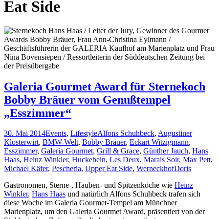
Eat Side
Galeria Gourmet Award für Sternekoch
Bobby Bräuer vom Genußtempel
„Esszimmer“
30. Mai 2014
Events
,
Lifestyle
Alfons Schuhbeck
,
Augustiner
Klosterwirt
,
BMW-Welt
,
Bobby Bräuer
,
Eckart Witzigmann
,
Esszimmer
,
Galeria Gourmet
,
Grill & Grace
,
Günther Jauch
,
Hans
Haas
,
Heinz Winkler
,
Huckebein
,
Les Deux
,
Marais Soir
,
Max Pett
,
Michael Käfer
,
Pescheria
,
Upper Eat Side
,
Werneckhof
Doris
Gastronomen, Sterne-, Hauben- und Spitzenköche wie
Heinz
Winkler
,
Hans Haas
und natürlich Alfons Schuhbeck trafen sich
diese Woche im Galeria Gourmet-Tempel am Münchner
Marienplatz, um den Galeria Gourmet Award, präsentiert von der