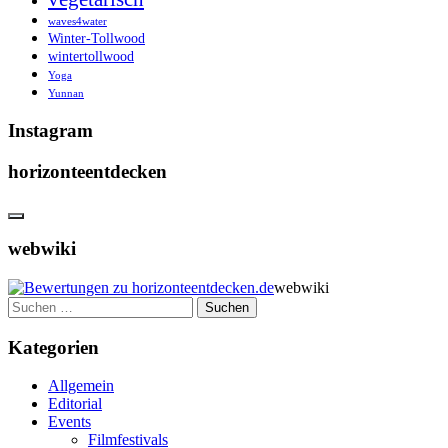
waves4water
Winter-Tollwood
wintertollwood
Yoga
Yunnan
Instagram
horizonteentdecken
webwiki
webwiki
Suchen
nach:
Kategorien
Allgemein
Editorial
Events
Filmfestivals