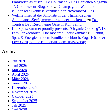
Frankreich asiatisch · Le Gourmand - Das Genießer-Magazin
| A Connoisseur Blogazine
zu
Champagner, Wein und
kulinarische Genüsse versüßen den November-Blues
Welche Insel ist die Schönste in der Thailändischen
Andamanen-See? | www.horizonteentdecken.de
zu
Das
Tongsai Bay Resort, eine Oase in Koh Samui
Die Speisekammer proudly presents: “Organic Cooking”. Das
Familienkochbuch | Die moderne Speisekammer
zu
Genuß,
Spaß & Energie mit dem Familienkochbuch, Yoga-Küche &
Low Carb, 3 neue Bücher aus dem Trias-Verlag
Archiv
Juli 2026
Juni 2026
Mai 2026
April 2026
März 2026
Januar 2026
Dezember 2025
November 2025
Oktober 2025
September 2025
Juli 2025
Juni 2025