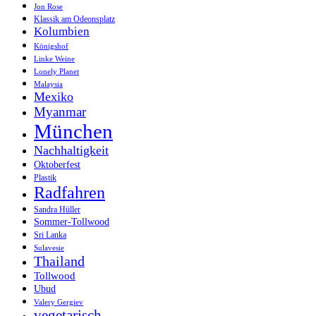
Jon Rose
Klassik am Odeonsplatz
Kolumbien
Königshof
Linke Weine
Lonely Planet
Malaysia
Mexiko
Myanmar
München
Nachhaltigkeit
Oktoberfest
Plastik
Radfahren
Sandra Hüller
Sommer-Tollwood
Sri Lanka
Sulavesie
Thailand
Tollwood
Ubud
Valery Gergiev
vegetarisch