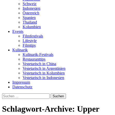
Schweiz
Indonesien
Österreich
Spanien
Thailand
Kolumbien
Events
Filmfestivals
Lifestyle
Filmtips
Kulinarik
Kulinarik-Festivals
Restauranttips
Vegetarisch in China
Vegetarisch in Argentinien
Vegetarisch in Kolumbien
Vegetarisch in Indonesien
Impressum
Datenschutz
Suchen
nach:
Schlagwort-Archive: Upper