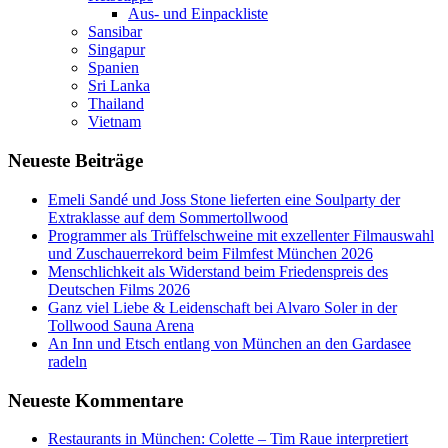
Aus- und Einpackliste
Sansibar
Singapur
Spanien
Sri Lanka
Thailand
Vietnam
Neueste Beiträge
Emeli Sandé und Joss Stone lieferten eine Soulparty der
Extraklasse auf dem Sommertollwood
Programmer als Trüffelschweine mit exzellenter Filmauswahl
und Zuschauerrekord beim Filmfest München 2026
Menschlichkeit als Widerstand beim Friedenspreis des
Deutschen Films 2026
Ganz viel Liebe & Leidenschaft bei Alvaro Soler in der
Tollwood Sauna Arena
An Inn und Etsch entlang von München an den Gardasee
radeln
Neueste Kommentare
Restaurants in München: Colette – Tim Raue interpretiert