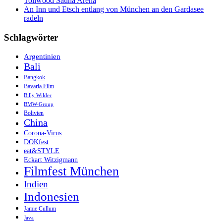
Tollwood Sauna Arena
An Inn und Etsch entlang von München an den Gardasee
radeln
Schlagwörter
Argentinien
Bali
Bangkok
Bavaria Film
Billy Wilder
BMW-Group
Bolivien
China
Corona-Virus
DOKfest
eat&STYLE
Eckart Witzigmann
Filmfest München
Indien
Indonesien
Jamie Cullum
Java