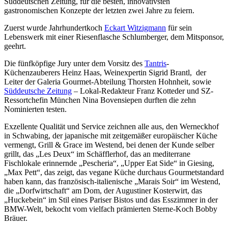
Süddeutschen Zeitung, für die besten, innovativsten
gastronomischen Konzepte der letzten zwei Jahre zu feiern.
Zuerst wurde Jahrhundertkoch
Eckart Witzigmann
für sein
Lebenswerk mit einer Riesenflasche Schlumberger, dem Mitsponsor,
geehrt.
Die fünfköpfige Jury unter dem Vorsitz des
Tantris
-
Küchenzauberers Heinz Haas, Weinexpertin Sigrid Brantl, der
Leiter der Galeria Gourmet-Abteilung Thorsten Hohnheit, sowie
Süddeutsche Zeitung
– Lokal-Redakteur Franz Kotteder und SZ-
Ressortchefin München Nina Bovensiepen durften die zehn
Nominierten testen.
Exzellente Qualität und Service zeichnen alle aus, den Werneckhof
in Schwabing, der japanische mit zeitgemäßer europäischer Küche
vermengt, Grill & Grace im Westend, bei denen der Kunde selber
grillt, das „Les Deux“ im Schäfflerhof, das an mediterrane
Fischlokale erinnernde „Pescheria“, „Upper Eat Side“ in Giesing,
„Max Pett“, das zeigt, das vegane Küche durchaus Gourmetstandard
haben kann, das französisch-italienische „Marais Soir“ im Westend,
die „Dorfwirtschaft“ am Dom, der Augustiner Kosterwirt, das
„Huckebein“ im Stil eines Pariser Bistos und das Esszimmer in der
BMW-Welt, bekocht vom vielfach prämierten Sterne-Koch Bobby
Bräuer.