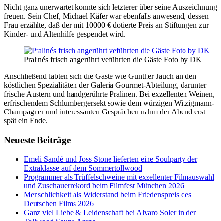
Nicht ganz unerwartet konnte sich letzterer über seine Auszeichnung
freuen. Sein Chef, Michael Käfer war ebenfalls anwesend, dessen
Frau erzählte, daß der mit 10000 € dotierte Preis an Stiftungen zur
Kinder- und Altenhilfe gespendet wird.
Pralinés frisch angerührt veführten die Gäste Foto by DK
Anschließend labten sich die Gäste wie Günther Jauch an den
köstlichen Spezialitäten der Galeria Gourmet-Abteilung, darunter
frische Austern und handgerührte Pralinen. Bei exzellenten Weinen,
erfrischendem Schlumbergersekt sowie dem würzigen Witzigmann-
Champagner und interessanten Gesprächen nahm der Abend erst
spät ein Ende.
Neueste Beiträge
Emeli Sandé und Joss Stone lieferten eine Soulparty der
Extraklasse auf dem Sommertollwood
Programmer als Trüffelschweine mit exzellenter Filmauswahl
und Zuschauerrekord beim Filmfest München 2026
Menschlichkeit als Widerstand beim Friedenspreis des
Deutschen Films 2026
Ganz viel Liebe & Leidenschaft bei Alvaro Soler in der