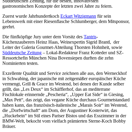
Süddeutschen Zeitung, für die besten, innovativsten
gastronomischen Konzepte der letzten zwei Jahre zu feiern.
Zuerst wurde Jahrhundertkoch
Eckart Witzigmann
für sein
Lebenswerk mit einer Riesenflasche Schlumberger, dem Mitsponsor,
geehrt.
Die fünfköpfige Jury unter dem Vorsitz des
Tantris
-
Küchenzauberers Heinz Haas, Weinexpertin Sigrid Brantl, der
Leiter der Galeria Gourmet-Abteilung Thorsten Hohnheit, sowie
Süddeutsche Zeitung
– Lokal-Redakteur Franz Kotteder und SZ-
Ressortchefin München Nina Bovensiepen durften die zehn
Nominierten testen.
Exzellente Qualität und Service zeichnen alle aus, den Werneckhof
in Schwabing, der japanische mit zeitgemäßer europäischer Küche
vermengt, Grill & Grace im Westend, bei denen der Kunde selber
grillt, das „Les Deux“ im Schäfflerhof, das an mediterrane
Fischlokale erinnernde „Pescheria“, „Upper Eat Side“ in Giesing,
„Max Pett“, das zeigt, das vegane Küche durchaus Gourmetstandard
haben kann, das französisch-italienische „Marais Soir“ im Westend,
die „Dorfwirtschaft“ am Dom, der Augustiner Kosterwirt, das
„Huckebein“ im Stil eines Pariser Bistos und das Esszimmer in der
BMW-Welt, bekocht vom vielfach prämierten Sterne-Koch Bobby
Bräuer.