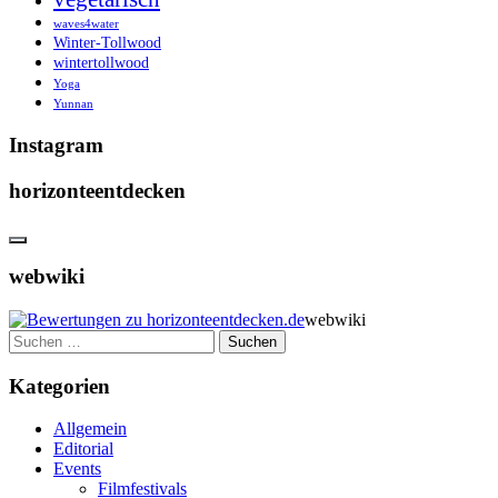
waves4water
Winter-Tollwood
wintertollwood
Yoga
Yunnan
Instagram
horizonteentdecken
webwiki
webwiki
Suchen
nach:
Kategorien
Allgemein
Editorial
Events
Filmfestivals