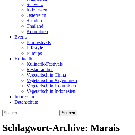
Schweiz
Indonesien
Österreich
Spanien
Thailand
Kolumbien
Events
Filmfestivals
Lifestyle
Filmtips
Kulinarik
Kulinarik-Festivals
Restauranttips
Vegetarisch in China
Vegetarisch in Argentinien
Vegetarisch in Kolumbien
Vegetarisch in Indonesien
Impressum
Datenschutz
Suchen
nach:
Schlagwort-Archive: Marais