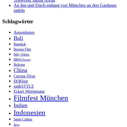
Tollwood Sauna Arena
An Inn und Etsch entlang von München an den Gardasee
radeln
Schlagwörter
Argentinien
Bali
Bangkok
Bavaria Film
Billy Wilder
BMW-Group
Bolivien
China
Corona-Virus
DOKfest
eat&STYLE
Eckart Witzigmann
Filmfest München
Indien
Indonesien
Jamie Cullum
Java