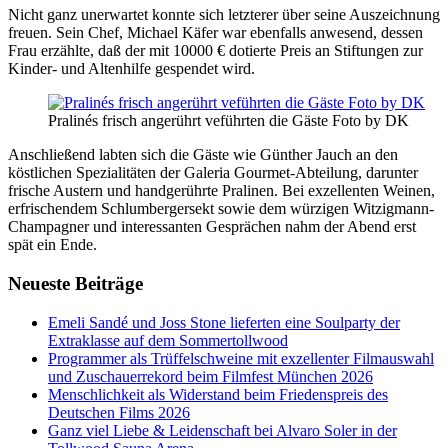
Nicht ganz unerwartet konnte sich letzterer über seine Auszeichnung
freuen. Sein Chef, Michael Käfer war ebenfalls anwesend, dessen
Frau erzählte, daß der mit 10000 € dotierte Preis an Stiftungen zur
Kinder- und Altenhilfe gespendet wird.
Pralinés frisch angerührt veführten die Gäste Foto by DK
Anschließend labten sich die Gäste wie Günther Jauch an den
köstlichen Spezialitäten der Galeria Gourmet-Abteilung, darunter
frische Austern und handgerührte Pralinen. Bei exzellenten Weinen,
erfrischendem Schlumbergersekt sowie dem würzigen Witzigmann-
Champagner und interessanten Gesprächen nahm der Abend erst
spät ein Ende.
Neueste Beiträge
Emeli Sandé und Joss Stone lieferten eine Soulparty der
Extraklasse auf dem Sommertollwood
Programmer als Trüffelschweine mit exzellenter Filmauswahl
und Zuschauerrekord beim Filmfest München 2026
Menschlichkeit als Widerstand beim Friedenspreis des
Deutschen Films 2026
Ganz viel Liebe & Leidenschaft bei Alvaro Soler in der