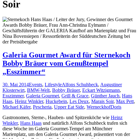
Soir
Galeria Gourmet Award für Sternekoch
Bobby Bräuer vom Genußtempel
„Esszimmer“
30. Mai 2014
Events
,
Lifestyle
Alfons Schuhbeck
,
Augustiner
Klosterwirt
,
BMW-Welt
,
Bobby Bräuer
,
Eckart Witzigmann
,
Esszimmer
,
Galeria Gourmet
,
Grill & Grace
,
Günther Jauch
,
Hans
Haas
,
Heinz Winkler
,
Huckebein
,
Les Deux
,
Marais Soir
,
Max Pett
,
Michael Käfer
,
Pescheria
,
Upper Eat Side
,
Werneckhof
Doris
Gastronomen, Sterne-, Hauben- und Spitzenköche wie
Heinz
Winkler
,
Hans Haas
und natürlich Alfons Schuhbeck trafen sich
diese Woche im Galeria Gourmet-Tempel am Münchner
Marienplatz, um den Galeria Gourmet Award, präsentiert von der