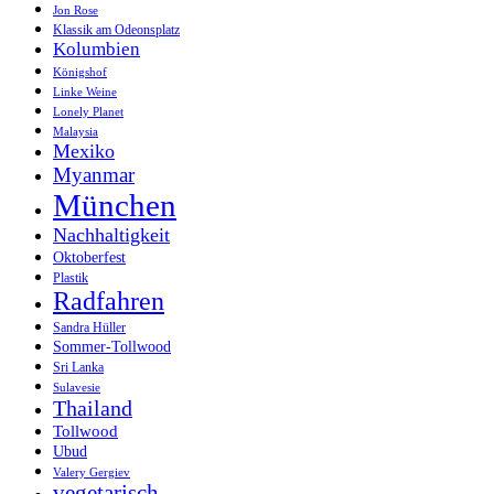
Jon Rose
Klassik am Odeonsplatz
Kolumbien
Königshof
Linke Weine
Lonely Planet
Malaysia
Mexiko
Myanmar
München
Nachhaltigkeit
Oktoberfest
Plastik
Radfahren
Sandra Hüller
Sommer-Tollwood
Sri Lanka
Sulavesie
Thailand
Tollwood
Ubud
Valery Gergiev
vegetarisch