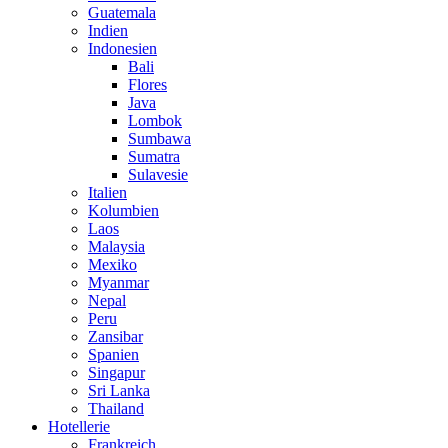
Guatemala
Indien
Indonesien
Bali
Flores
Java
Lombok
Sumbawa
Sumatra
Sulavesie
Italien
Kolumbien
Laos
Malaysia
Mexiko
Myanmar
Nepal
Peru
Zansibar
Spanien
Singapur
Sri Lanka
Thailand
Hotellerie
Frankreich