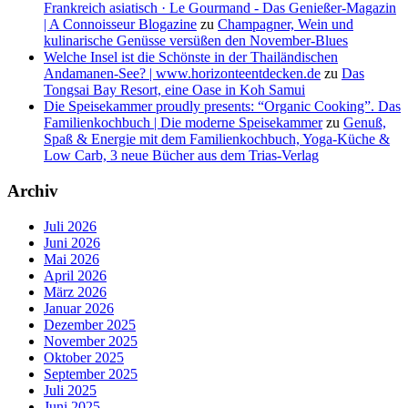
Frankreich asiatisch · Le Gourmand - Das Genießer-Magazin
| A Connoisseur Blogazine
zu
Champagner, Wein und
kulinarische Genüsse versüßen den November-Blues
Welche Insel ist die Schönste in der Thailändischen
Andamanen-See? | www.horizonteentdecken.de
zu
Das
Tongsai Bay Resort, eine Oase in Koh Samui
Die Speisekammer proudly presents: “Organic Cooking”. Das
Familienkochbuch | Die moderne Speisekammer
zu
Genuß,
Spaß & Energie mit dem Familienkochbuch, Yoga-Küche &
Low Carb, 3 neue Bücher aus dem Trias-Verlag
Archiv
Juli 2026
Juni 2026
Mai 2026
April 2026
März 2026
Januar 2026
Dezember 2025
November 2025
Oktober 2025
September 2025
Juli 2025
Juni 2025