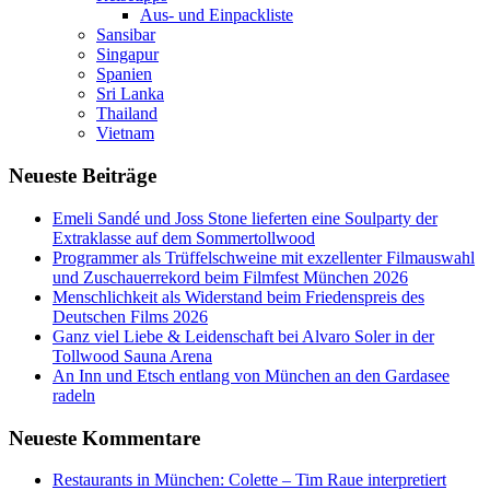
Aus- und Einpackliste
Sansibar
Singapur
Spanien
Sri Lanka
Thailand
Vietnam
Neueste Beiträge
Emeli Sandé und Joss Stone lieferten eine Soulparty der
Extraklasse auf dem Sommertollwood
Programmer als Trüffelschweine mit exzellenter Filmauswahl
und Zuschauerrekord beim Filmfest München 2026
Menschlichkeit als Widerstand beim Friedenspreis des
Deutschen Films 2026
Ganz viel Liebe & Leidenschaft bei Alvaro Soler in der
Tollwood Sauna Arena
An Inn und Etsch entlang von München an den Gardasee
radeln
Neueste Kommentare
Restaurants in München: Colette – Tim Raue interpretiert