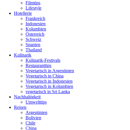
Filmtips
Lifestyle
Hotellerie
Frankreich
Indonesien
Kolumbien
Österreich
Schweiz
Spanien
Thailand
Kulinarik
Kulinarik-Festivals
Restauranttips
Vegetarisch in Argentinien
Vegetarisch in China
Vegetarisch in Indonesien
Vegetarisch in Kolumbien
vegetarisch in Sri Lanka
Nachhaltigkeit
Umwelttips
Reisen
Argentinien
Bolivien
Chile
China