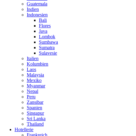
Guatemala
Indien
Indonesien
Bali
Flores
Java
Lombok
Sumbawa
Sumatra
Sulavesie
Italien
Kolumbien
Laos
Malaysia
Mexiko
Myanmar
Nepal
Peru
Zansibar
Spanien
Singapur
Sri Lanka
Thailand
Hotellerie
Frankreich