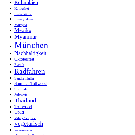
Kolumbien
Königshof
Linke Weine
Lonely Planet
Malaysia
Mexiko
Myanmar
München
Nachhaltigkeit
Oktoberfest
Plastik
Radfahren
Sandra Hüller
Sommer-Tollwood
Sri Lanka
Sulavesie
Thailand
Tollwood
Ubud
Valery Gergiev
vegetarisch
waves4water