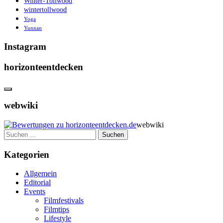
Winter-Tollwood
wintertollwood
Yoga
Yunnan
Instagram
horizonteentdecken
webwiki
webwiki
Suchen
nach:
Kategorien
Allgemein
Editorial
Events
Filmfestivals
Filmtips
Lifestyle