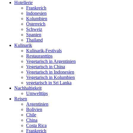
Hotellerie
Frankreich
Indonesien
Kolumbien
Österreich
Schweiz
Spanien
Thailand
Kulinarik
Kulinarik-Festivals
Restauranttips
Vegetarisch in Argentinien
Vegetarisch in China
Vegetarisch in Indonesien
Vegetarisch in Kolumbien
vegetarisch in Sri Lanka
Nachhaltigkeit
Umwelttips
Reisen
Argentinien
Bolivien
Chile
China
Costa Rica
Frankreich