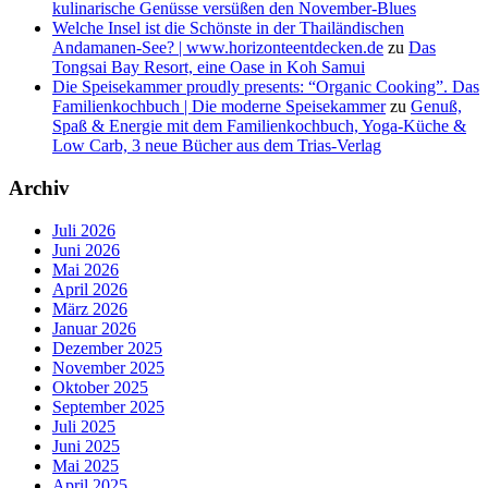
kulinarische Genüsse versüßen den November-Blues
Welche Insel ist die Schönste in der Thailändischen
Andamanen-See? | www.horizonteentdecken.de
zu
Das
Tongsai Bay Resort, eine Oase in Koh Samui
Die Speisekammer proudly presents: “Organic Cooking”. Das
Familienkochbuch | Die moderne Speisekammer
zu
Genuß,
Spaß & Energie mit dem Familienkochbuch, Yoga-Küche &
Low Carb, 3 neue Bücher aus dem Trias-Verlag
Archiv
Juli 2026
Juni 2026
Mai 2026
April 2026
März 2026
Januar 2026
Dezember 2025
November 2025
Oktober 2025
September 2025
Juli 2025
Juni 2025
Mai 2025
April 2025