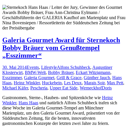
Galeria Gourmet Award für Sternekoch
Bobby Bräuer vom Genußtempel
„Esszimmer“
30. Mai 2014
Events
,
Lifestyle
Alfons Schuhbeck
,
Augustiner
Klosterwirt
,
BMW-Welt
,
Bobby Bräuer
,
Eckart Witzigmann
,
Esszimmer
,
Galeria Gourmet
,
Grill & Grace
,
Günther Jauch
,
Hans
Haas
,
Heinz Winkler
,
Huckebein
,
Les Deux
,
Marais Soir
,
Max Pett
,
Michael Käfer
,
Pescheria
,
Upper Eat Side
,
Werneckhof
Doris
Gastronomen, Sterne-, Hauben- und Spitzenköche wie
Heinz
Winkler
,
Hans Haas
und natürlich Alfons Schuhbeck trafen sich
diese Woche im Galeria Gourmet-Tempel am Münchner
Marienplatz, um den Galeria Gourmet Award, präsentiert von der
Süddeutschen Zeitung, für die besten, innovativsten
gastronomischen Konzepte der letzten zwei Jahre zu feiern.