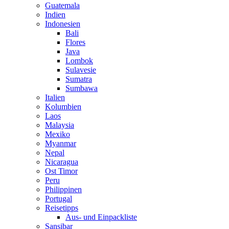
Guatemala
Indien
Indonesien
Bali
Flores
Java
Lombok
Sulavesie
Sumatra
Sumbawa
Italien
Kolumbien
Laos
Malaysia
Mexiko
Myanmar
Nepal
Nicaragua
Ost Timor
Peru
Philippinen
Portugal
Reisetipps
Aus- und Einpackliste
Sansibar