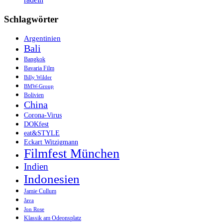
Schlagwörter
Argentinien
Bali
Bangkok
Bavaria Film
Billy Wilder
BMW-Group
Bolivien
China
Corona-Virus
DOKfest
eat&STYLE
Eckart Witzigmann
Filmfest München
Indien
Indonesien
Jamie Cullum
Java
Jon Rose
Klassik am Odeonsplatz