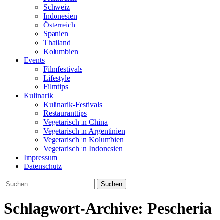
Schweiz
Indonesien
Österreich
Spanien
Thailand
Kolumbien
Events
Filmfestivals
Lifestyle
Filmtips
Kulinarik
Kulinarik-Festivals
Restauranttips
Vegetarisch in China
Vegetarisch in Argentinien
Vegetarisch in Kolumbien
Vegetarisch in Indonesien
Impressum
Datenschutz
Suchen
nach:
Schlagwort-Archive: Pescheria