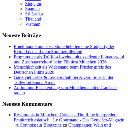
Singapur
Spanien
Sri Lanka
Thailand
Vietnam
Neueste Beiträge
Emeli Sandé und Joss Stone lieferten eine Soulparty der
Extraklasse auf dem Sommertollwood
Programmer als Trüffelschweine mit exzellenter Filmauswahl
und Zuschauerrekord beim Filmfest München 2026
Menschlichkeit als Widerstand beim Friedenspreis des
Deutschen Films 2026
Ganz viel Liebe & Leidenschaft bei Alvaro Soler in der
Tollwood Sauna Arena
An Inn und Etsch entlang von München an den Gardasee
radeln
Neueste Kommentare
Restaurants in München: Colette – Tim Raue interpretiert
Frankreich asiatisch · Le Gourmand - Das Genießer-Magazin
| A Connoisseur Blogazine
zu
Champagner, Wein und