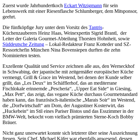
Zuerst wurde Jahrhundertkoch
Eckart Witzigmann
für sein
Lebenswerk mit einer Riesenflasche Schlumberger, dem Mitsponsor,
geehrt.
Die fünfköpfige Jury unter dem Vorsitz des
Tantris
-
Küchenzauberers Heinz Haas, Weinexpertin Sigrid Brantl, der
Leiter der Galeria Gourmet-Abteilung Thorsten Hohnheit, sowie
Süddeutsche Zeitung
– Lokal-Redakteur Franz Kotteder und SZ-
Ressortchefin München Nina Bovensiepen durften die zehn
Nominierten testen.
Exzellente Qualität und Service zeichnen alle aus, den Werneckhof
in Schwabing, der japanische mit zeitgemäßer europäischer Küche
vermengt, Grill & Grace im Westend, bei denen der Kunde selber
grillt, das „Les Deux“ im Schäfflerhof, das an mediterrane
Fischlokale erinnernde „Pescheria“, „Upper Eat Side“ in Giesing,
„Max Pett“, das zeigt, das vegane Küche durchaus Gourmetstandard
haben kann, das französisch-italienische „Marais Soir“ im Westend,
die „Dorfwirtschaft“ am Dom, der Augustiner Kosterwirt, das
„Huckebein“ im Stil eines Pariser Bistos und das Esszimmer in der
BMW-Welt, bekocht vom vielfach prämierten Sterne-Koch Bobby
Bräuer.
Nicht ganz unerwartet konnte sich letzterer über seine Auszeichnung
freuen. Sein Chef, Michael Käfer war ebenfalls anwesend, dessen