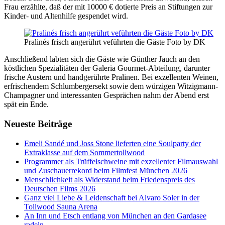
Frau erzählte, daß der mit 10000 € dotierte Preis an Stiftungen zur
Kinder- und Altenhilfe gespendet wird.
Pralinés frisch angerührt veführten die Gäste Foto by DK
Anschließend labten sich die Gäste wie Günther Jauch an den
köstlichen Spezialitäten der Galeria Gourmet-Abteilung, darunter
frische Austern und handgerührte Pralinen. Bei exzellenten Weinen,
erfrischendem Schlumbergersekt sowie dem würzigen Witzigmann-
Champagner und interessanten Gesprächen nahm der Abend erst
spät ein Ende.
Neueste Beiträge
Emeli Sandé und Joss Stone lieferten eine Soulparty der
Extraklasse auf dem Sommertollwood
Programmer als Trüffelschweine mit exzellenter Filmauswahl
und Zuschauerrekord beim Filmfest München 2026
Menschlichkeit als Widerstand beim Friedenspreis des
Deutschen Films 2026
Ganz viel Liebe & Leidenschaft bei Alvaro Soler in der
Tollwood Sauna Arena
An Inn und Etsch entlang von München an den Gardasee
radeln