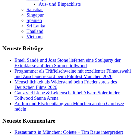
Aus- und Einpackliste
Sansibar
Singapur
Spanien
Sri Lanka
Thailand
Vietnam
Neueste Beiträge
Emeli Sandé und Joss Stone lieferten eine Soulparty der
Extraklasse auf dem Sommertollwood
Programmer als Trüffelschweine mit exzellenter Filmauswahl
und Zuschauerrekord beim Filmfest München 2026
Menschlichkeit als Widerstand beim Friedenspreis des
Deutschen Films 2026
Ganz viel Liebe & Leidenschaft bei Alvaro Soler in der
Tollwood Sauna Arena
An Inn und Etsch entlang von München an den Gardasee
radeln
Neueste Kommentare
Restaurants in München: Colette – Tim Raue interpretiert