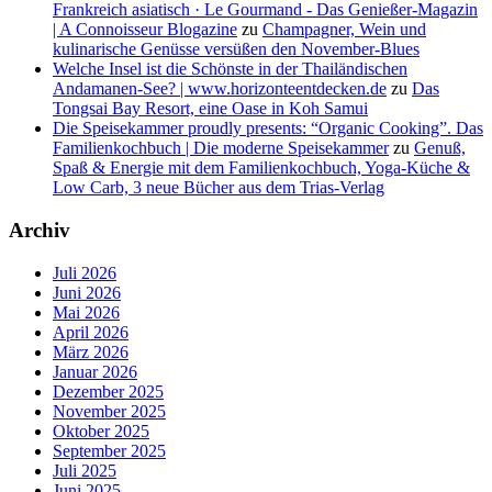
Frankreich asiatisch · Le Gourmand - Das Genießer-Magazin
| A Connoisseur Blogazine
zu
Champagner, Wein und
kulinarische Genüsse versüßen den November-Blues
Welche Insel ist die Schönste in der Thailändischen
Andamanen-See? | www.horizonteentdecken.de
zu
Das
Tongsai Bay Resort, eine Oase in Koh Samui
Die Speisekammer proudly presents: “Organic Cooking”. Das
Familienkochbuch | Die moderne Speisekammer
zu
Genuß,
Spaß & Energie mit dem Familienkochbuch, Yoga-Küche &
Low Carb, 3 neue Bücher aus dem Trias-Verlag
Archiv
Juli 2026
Juni 2026
Mai 2026
April 2026
März 2026
Januar 2026
Dezember 2025
November 2025
Oktober 2025
September 2025
Juli 2025
Juni 2025