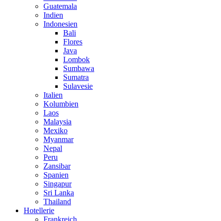
Guatemala
Indien
Indonesien
Bali
Flores
Java
Lombok
Sumbawa
Sumatra
Sulavesie
Italien
Kolumbien
Laos
Malaysia
Mexiko
Myanmar
Nepal
Peru
Zansibar
Spanien
Singapur
Sri Lanka
Thailand
Hotellerie
Frankreich