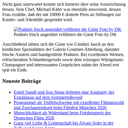
Nicht ganz unerwartet konnte sich letzterer über seine Auszeichnung
freuen. Sein Chef, Michael Käfer war ebenfalls anwesend, dessen
Frau erzählte, daß der mit 10000 € dotierte Preis an Stiftungen zur
Kinder- und Altenhilfe gespendet wird.
Pralinés frisch angerührt veführten die Gäste Foto by DK
Anschließend labten sich die Gäste wie Günther Jauch an den
köstlichen Spezialitäten der Galeria Gourmet-Abteilung, darunter
frische Austern und handgerührte Pralinen. Bei exzellenten Weinen,
erfrischendem Schlumbergersekt sowie dem würzigen Witzigmann-
Champagner und interessanten Gesprächen nahm der Abend erst
spät ein Ende.
Neueste Beiträge
Emeli Sandé und Joss Stone lieferten eine Soulparty der
Extraklasse auf dem Sommertollwood
Programmer als Trüffelschweine mit exzellenter Filmauswahl
und Zuschauerrekord beim Filmfest München 2026
Menschlichkeit als Widerstand beim Friedenspreis des
Deutschen Films 2026
Ganz viel Liebe & Leidenschaft bei Alvaro Soler in der