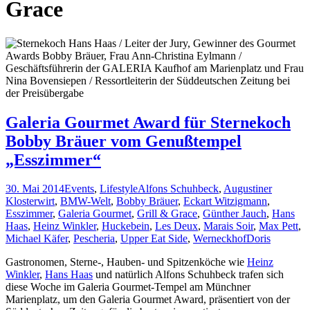
Grace
Galeria Gourmet Award für Sternekoch
Bobby Bräuer vom Genußtempel
„Esszimmer“
30. Mai 2014
Events
,
Lifestyle
Alfons Schuhbeck
,
Augustiner
Klosterwirt
,
BMW-Welt
,
Bobby Bräuer
,
Eckart Witzigmann
,
Esszimmer
,
Galeria Gourmet
,
Grill & Grace
,
Günther Jauch
,
Hans
Haas
,
Heinz Winkler
,
Huckebein
,
Les Deux
,
Marais Soir
,
Max Pett
,
Michael Käfer
,
Pescheria
,
Upper Eat Side
,
Werneckhof
Doris
Gastronomen, Sterne-, Hauben- und Spitzenköche wie
Heinz
Winkler
,
Hans Haas
und natürlich Alfons Schuhbeck trafen sich
diese Woche im Galeria Gourmet-Tempel am Münchner
Marienplatz, um den Galeria Gourmet Award, präsentiert von der