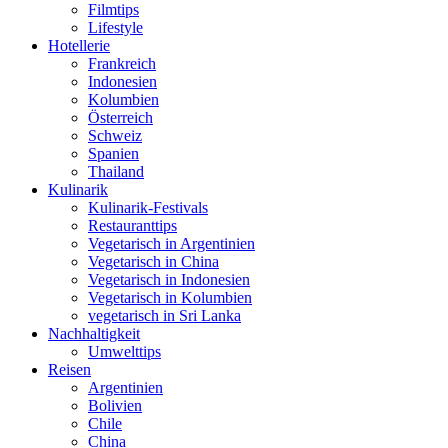
Filmtips
Lifestyle
Hotellerie
Frankreich
Indonesien
Kolumbien
Österreich
Schweiz
Spanien
Thailand
Kulinarik
Kulinarik-Festivals
Restauranttips
Vegetarisch in Argentinien
Vegetarisch in China
Vegetarisch in Indonesien
Vegetarisch in Kolumbien
vegetarisch in Sri Lanka
Nachhaltigkeit
Umwelttips
Reisen
Argentinien
Bolivien
Chile
China