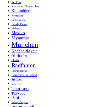
Jon Rose
Klassik am Odeonsplatz
Kolumbien
Königshof
Linke Weine
Lonely Planet
Malaysia
Mexiko
Myanmar
München
Nachhaltigkeit
Oktoberfest
Plastik
Radfahren
Sandra Hüller
Sommer-Tollwood
Sri Lanka
Sulavesie
Thailand
Tollwood
Ubud
Valery Gergiev
vegetarisch