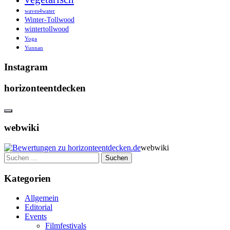
waves4water
Winter-Tollwood
wintertollwood
Yoga
Yunnan
Instagram
horizonteentdecken
webwiki
webwiki
Suchen
nach:
Kategorien
Allgemein
Editorial
Events
Filmfestivals