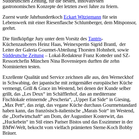
Süddeutschen Zeitung, für die besten, innovativsten
gastronomischen Konzepte der letzten zwei Jahre zu feiern.
Zuerst wurde Jahrhundertkoch
Eckart Witzigmann
für sein
Lebenswerk mit einer Riesenflasche Schlumberger, dem Mitsponsor,
geehrt.
Die fünfköpfige Jury unter dem Vorsitz des
Tantris
-
Küchenzauberers Heinz Haas, Weinexpertin Sigrid Brantl, der
Leiter der Galeria Gourmet-Abteilung Thorsten Hohnheit, sowie
Süddeutsche Zeitung
– Lokal-Redakteur Franz Kotteder und SZ-
Ressortchefin München Nina Bovensiepen durften die zehn
Nominierten testen.
Exzellente Qualität und Service zeichnen alle aus, den Werneckhof
in Schwabing, der japanische mit zeitgemäßer europäischer Küche
vermengt, Grill & Grace im Westend, bei denen der Kunde selber
grillt, das „Les Deux“ im Schäfflerhof, das an mediterrane
Fischlokale erinnernde „Pescheria“, „Upper Eat Side“ in Giesing,
„Max Pett“, das zeigt, das vegane Küche durchaus Gourmetstandard
haben kann, das französisch-italienische „Marais Soir“ im Westend,
die „Dorfwirtschaft“ am Dom, der Augustiner Kosterwirt, das
„Huckebein“ im Stil eines Pariser Bistos und das Esszimmer in der
BMW-Welt, bekocht vom vielfach prämierten Sterne-Koch Bobby
Bräuer.