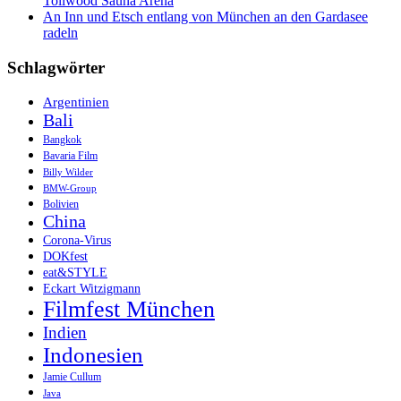
Tollwood Sauna Arena
An Inn und Etsch entlang von München an den Gardasee
radeln
Schlagwörter
Argentinien
Bali
Bangkok
Bavaria Film
Billy Wilder
BMW-Group
Bolivien
China
Corona-Virus
DOKfest
eat&STYLE
Eckart Witzigmann
Filmfest München
Indien
Indonesien
Jamie Cullum
Java