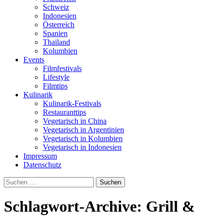
Schweiz
Indonesien
Österreich
Spanien
Thailand
Kolumbien
Events
Filmfestivals
Lifestyle
Filmtips
Kulinarik
Kulinarik-Festivals
Restauranttips
Vegetarisch in China
Vegetarisch in Argentinien
Vegetarisch in Kolumbien
Vegetarisch in Indonesien
Impressum
Datenschutz
Suchen
nach:
Schlagwort-Archive: Grill &