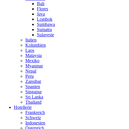
Bali
Flores
Java
Lombok
Sumbawa
Sumatra
Sulavesie
Italien
Kolumbien
Laos
Malaysia
Mexiko
Myanmar
Nepal
Peru
Zansibar
Spanien
Singapur
Sri Lanka
Thailand
Hotellerie
Frankreich
Schweiz
Indonesien
Österreich