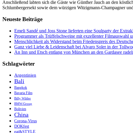
Anschließend labten sich die Gäste wie Günther Jauch an den köstlic
Schlumbergersekt sowie dem würzigen Witzigmann-Champagner und i
Neueste Beiträge
Emeli Sandé und Joss Stone lieferten eine Soulparty der Extr
Programmer als Trüffelschweine mit exzellenter Filmauswahl
Menschlichkeit als Widerstand beim Friedenspreis des Deutsch
Ganz viel Liebe & Leidenschaft bei Alvaro Soler in der Tollw
An Inn und Etsch entlang von München an den Gardasee radel
Schlagwörter
Argentinien
Bali
Bangkok
Bavaria Film
Billy Wilder
BMW-Group
Bolivien
China
Corona-Virus
DOKfest
eat&STYLE