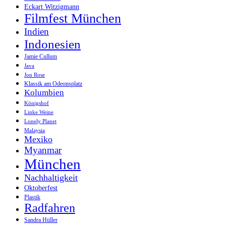
Eckart Witzigmann
Filmfest München
Indien
Indonesien
Jamie Cullum
Java
Jon Rose
Klassik am Odeonsplatz
Kolumbien
Königshof
Linke Weine
Lonely Planet
Malaysia
Mexiko
Myanmar
München
Nachhaltigkeit
Oktoberfest
Plastik
Radfahren
Sandra Hüller