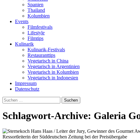
Spanien
Thailand
Kolumbien
Events
Filmfestivals
Lifestyle
Filmtips
Kulinarik
Kulinarik-Festivals
Restauranttips
Vegetarisch in China
Vegetarisch in Argentinien
Vegetarisch in Kolumbien
Vegetarisch in Indonesien
Impressum
Datenschutz
Suchen
nach:
Schlagwort-Archive: Galeria G