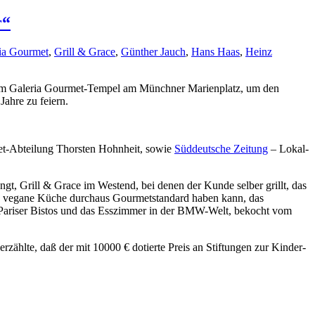
r“
ia Gourmet
,
Grill & Grace
,
Günther Jauch
,
Hans Haas
,
Heinz
 im Galeria Gourmet-Tempel am Münchner Marienplatz, um den
Jahre zu feiern.
met-Abteilung Thorsten Hohnheit, sowie
Süddeutsche Zeitung
– Lokal-
gt, Grill & Grace im Westend, bei denen der Kunde selber grillt, das
 das vegane Küche durchaus Gourmetstandard haben kann, das
es Pariser Bistos und das Esszimmer in der BMW-Welt, bekocht vom
rzählte, daß der mit 10000 € dotierte Preis an Stiftungen zur Kinder-