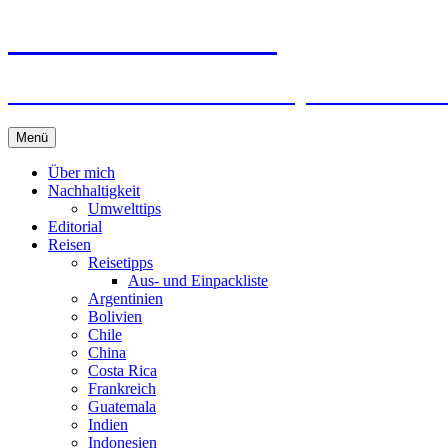
horizonteentdecken
Geschichten und Geheim-Tips über Nachhal
Springe
Menü
zum
Inhalt
Über mich
Nachhaltigkeit
Umwelttips
Editorial
Reisen
Reisetipps
Aus- und Einpackliste
Argentinien
Bolivien
Chile
China
Costa Rica
Frankreich
Guatemala
Indien
Indonesien