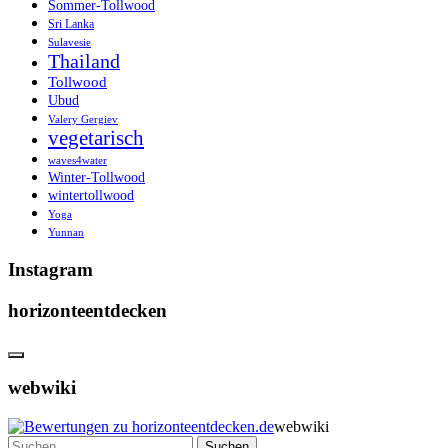
Sommer-Tollwood
Sri Lanka
Sulavesie
Thailand
Tollwood
Ubud
Valery Gergiev
vegetarisch
waves4water
Winter-Tollwood
wintertollwood
Yoga
Yunnan
Instagram
horizonteentdecken
webwiki
webwiki
Suchen