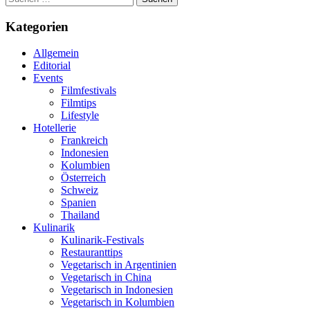
nach:
Kategorien
Allgemein
Editorial
Events
Filmfestivals
Filmtips
Lifestyle
Hotellerie
Frankreich
Indonesien
Kolumbien
Österreich
Schweiz
Spanien
Thailand
Kulinarik
Kulinarik-Festivals
Restauranttips
Vegetarisch in Argentinien
Vegetarisch in China
Vegetarisch in Indonesien
Vegetarisch in Kolumbien