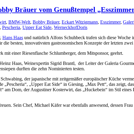
Bobby Bräuer vom Genußtempel „Esszimme
wirt
,
BMW-Welt
,
Bobby Bräuer
,
Eckart Witzigmann
,
Esszimmer
,
Galer
,
Pescheria
,
Upper Eat Side
,
Werneckhof
Doris
,
Hans Haas
und natürlich Alfons Schuhbeck trafen sich diese Woche
 die besten, innovativsten gastronomischen Konzepte der letzten zwei 
k mit einer Riesenflasche Schlumberger, dem Mitsponsor, geehrt.
einz Haas, Weinexpertin Sigrid Brantl, der Leiter der Galeria Gour
iepen durften die zehn Nominierten testen.
n Schwabing, der japanische mit zeitgemäßer europäischer Küche vermen
nde „Pescheria“, „Upper Eat Side“ in Giesing, „Max Pett“, das zeigt,
haft“ am Dom, der Augustiner Kosterwirt, das „Huckebein“ im Stil ein
freuen. Sein Chef, Michael Käfer war ebenfalls anwesend, dessen Frau e