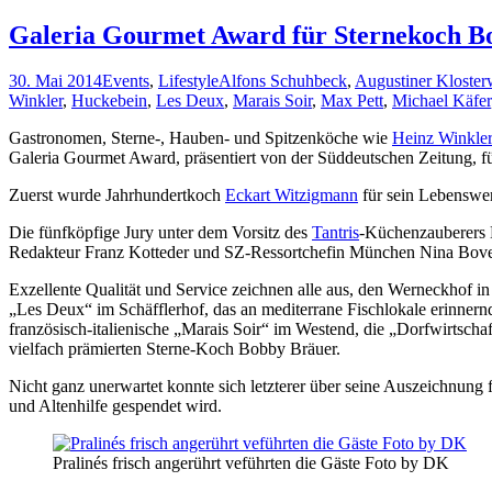
Galeria Gourmet Award für Sternekoch 
30. Mai 2014
Events
,
Lifestyle
Alfons Schuhbeck
,
Augustiner Kloster
Winkler
,
Huckebein
,
Les Deux
,
Marais Soir
,
Max Pett
,
Michael Käfer
Gastronomen, Sterne-, Hauben- und Spitzenköche wie
Heinz Winkler
Galeria Gourmet Award, präsentiert von der Süddeutschen Zeitung, für
Zuerst wurde Jahrhundertkoch
Eckart Witzigmann
für sein Lebenswer
Die fünfköpfige Jury unter dem Vorsitz des
Tantris
-Küchenzauberers H
Redakteur Franz Kotteder und SZ-Ressortchefin München Nina Bovens
Exzellente Qualität und Service zeichnen alle aus, den Werneckhof i
„Les Deux“ im Schäfflerhof, das an mediterrane Fischlokale erinner
französisch-italienische „Marais Soir“ im Westend, die „Dorfwirtsc
vielfach prämierten Sterne-Koch Bobby Bräuer.
Nicht ganz unerwartet konnte sich letzterer über seine Auszeichnung 
und Altenhilfe gespendet wird.
Pralinés frisch angerührt veführten die Gäste Foto by DK