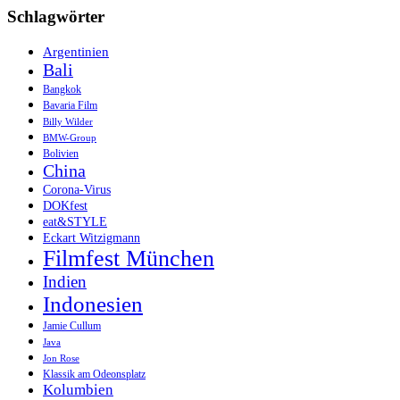
Schlagwörter
Argentinien
Bali
Bangkok
Bavaria Film
Billy Wilder
BMW-Group
Bolivien
China
Corona-Virus
DOKfest
eat&STYLE
Eckart Witzigmann
Filmfest München
Indien
Indonesien
Jamie Cullum
Java
Jon Rose
Klassik am Odeonsplatz
Kolumbien