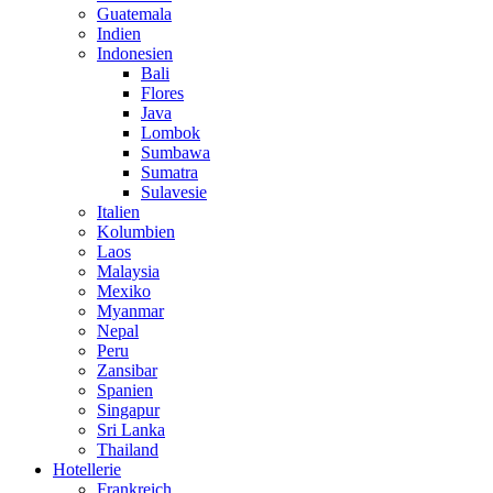
Guatemala
Indien
Indonesien
Bali
Flores
Java
Lombok
Sumbawa
Sumatra
Sulavesie
Italien
Kolumbien
Laos
Malaysia
Mexiko
Myanmar
Nepal
Peru
Zansibar
Spanien
Singapur
Sri Lanka
Thailand
Hotellerie
Frankreich