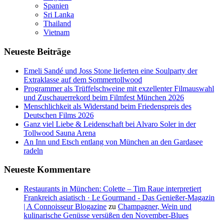
Spanien
Sri Lanka
Thailand
Vietnam
Neueste Beiträge
Emeli Sandé und Joss Stone lieferten eine Soulparty der
Extraklasse auf dem Sommertollwood
Programmer als Trüffelschweine mit exzellenter Filmauswahl
und Zuschauerrekord beim Filmfest München 2026
Menschlichkeit als Widerstand beim Friedenspreis des
Deutschen Films 2026
Ganz viel Liebe & Leidenschaft bei Alvaro Soler in der
Tollwood Sauna Arena
An Inn und Etsch entlang von München an den Gardasee
radeln
Neueste Kommentare
Restaurants in München: Colette – Tim Raue interpretiert
Frankreich asiatisch · Le Gourmand - Das Genießer-Magazin
| A Connoisseur Blogazine
zu
Champagner, Wein und
kulinarische Genüsse versüßen den November-Blues