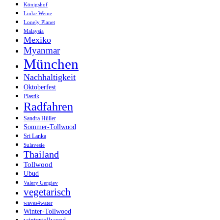
Königshof
Linke Weine
Lonely Planet
Malaysia
Mexiko
Myanmar
München
Nachhaltigkeit
Oktoberfest
Plastik
Radfahren
Sandra Hüller
Sommer-Tollwood
Sri Lanka
Sulavesie
Thailand
Tollwood
Ubud
Valery Gergiev
vegetarisch
waves4water
Winter-Tollwood