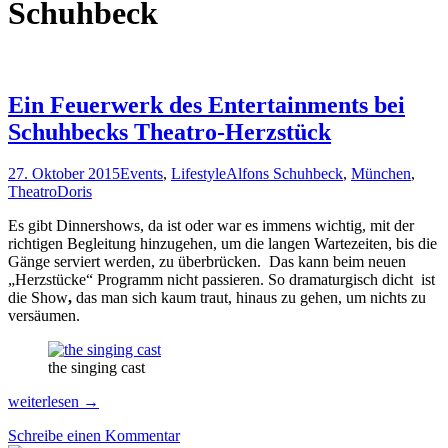
Schuhbeck
Ein Feuerwerk des Entertainments bei
Schuhbecks Theatro-Herzstück
27. Oktober 2015
Events
,
Lifestyle
Alfons Schuhbeck
,
München
,
Theatro
Doris
Es gibt Dinnershows, da ist oder war es immens wichtig, mit der
richtigen Begleitung hinzugehen, um die langen Wartezeiten, bis die
Gänge serviert werden, zu überbrücken. Das kann beim neuen
„Herzstücke“ Programm nicht passieren. So dramaturgisch dicht ist
die Show
,
das man sich kaum traut, hinaus zu gehen, um nichts zu
versäumen.
the singing cast
Ein
weiterlesen
→
Feuerwerk
Schreibe einen Kommentar
des