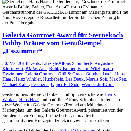
Entertainments
bei
Schuhbecks
Theatro-
Herzstück
Galeria Gourmet Award für Sternekoch
Bobby Bräuer vom Genußtempel
„Esszimmer“
30. Mai 2014
Events
,
Lifestyle
Alfons Schuhbeck
,
Augustiner
Klosterwirt
,
BMW-Welt
,
Bobby Bräuer
,
Eckart Witzigmann
,
Esszimmer
,
Galeria Gourmet
,
Grill & Grace
,
Günther Jauch
,
Hans
Haas
,
Heinz Winkler
,
Huckebein
,
Les Deux
,
Marais Soir
,
Max Pett
,
Michael Käfer
,
Pescheria
,
Upper Eat Side
,
Werneckhof
Doris
Gastronomen, Sterne-, Hauben- und Spitzenköche wie
Heinz
Winkler
,
Hans Haas
und natürlich Alfons Schuhbeck trafen sich
diese Woche im Galeria Gourmet-Tempel am Münchner
Marienplatz, um den Galeria Gourmet Award, präsentiert von der
Süddeutschen Zeitung, für die besten, innovativsten
gastronomischen Konzepte der letzten zwei Jahre zu feiern.
Zuerst wurde Jahrhundertkoch
Eckart Witzigmann
für sein