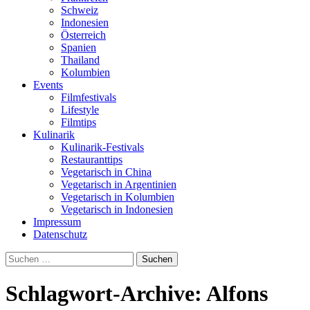
Schweiz
Indonesien
Österreich
Spanien
Thailand
Kolumbien
Events
Filmfestivals
Lifestyle
Filmtips
Kulinarik
Kulinarik-Festivals
Restauranttips
Vegetarisch in China
Vegetarisch in Argentinien
Vegetarisch in Kolumbien
Vegetarisch in Indonesien
Impressum
Datenschutz
Suchen
nach:
Schlagwort-Archive: Alfons