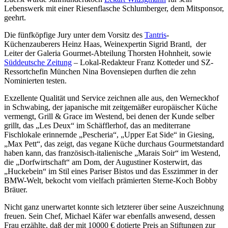
Lebenswerk mit einer Riesenflasche Schlumberger, dem Mitsponsor,
geehrt.
Die fünfköpfige Jury unter dem Vorsitz des
Tantris
-
Küchenzauberers Heinz Haas, Weinexpertin Sigrid Brantl, der
Leiter der Galeria Gourmet-Abteilung Thorsten Hohnheit, sowie
Süddeutsche Zeitung
– Lokal-Redakteur Franz Kotteder und SZ-
Ressortchefin München Nina Bovensiepen durften die zehn
Nominierten testen.
Exzellente Qualität und Service zeichnen alle aus, den Werneckhof
in Schwabing, der japanische mit zeitgemäßer europäischer Küche
vermengt, Grill & Grace im Westend, bei denen der Kunde selber
grillt, das „Les Deux“ im Schäfflerhof, das an mediterrane
Fischlokale erinnernde „Pescheria“, „Upper Eat Side“ in Giesing,
„Max Pett“, das zeigt, das vegane Küche durchaus Gourmetstandard
haben kann, das französisch-italienische „Marais Soir“ im Westend,
die „Dorfwirtschaft“ am Dom, der Augustiner Kosterwirt, das
„Huckebein“ im Stil eines Pariser Bistos und das Esszimmer in der
BMW-Welt, bekocht vom vielfach prämierten Sterne-Koch Bobby
Bräuer.
Nicht ganz unerwartet konnte sich letzterer über seine Auszeichnung
freuen. Sein Chef, Michael Käfer war ebenfalls anwesend, dessen
Frau erzählte, daß der mit 10000 € dotierte Preis an Stiftungen zur