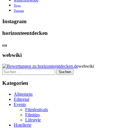
wintertollwood
Yoga
Yunnan
Instagram
horizonteentdecken
webwiki
webwiki
Suchen
nach:
Kategorien
Allgemein
Editorial
Events
Filmfestivals
Filmtips
Lifestyle
Hotellerie