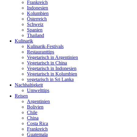
Frankreich
Indonesien
Kolumbien
Österreich
Schweiz
Spanien
Thailand
Kulinarik
Kulinarik-Festivals
Restauranttips
Vegetarisch in Argentinien
Vegetarisch in China
Vegetarisch in Indonesien
Vegetarisch in Kolumbien
vegetarisch in Sri Lanka
Nachhaltigkeit
Umwelttips
Reisen
Argentinien
Bolivien
Chile
China
Costa Rica
Frankreich
Guatemala