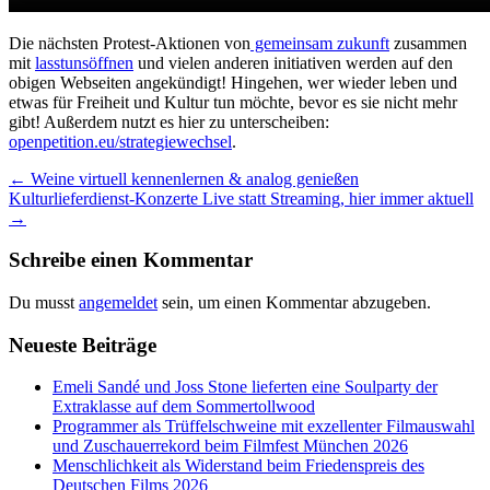
Die nächsten Protest-Aktionen von
gemeinsam zukunft
zusammen
mit
lasstunsöffnen
und vielen anderen initiativen werden auf den
obigen Webseiten angekündigt! Hingehen, wer wieder leben und
etwas für Freiheit und Kultur tun möchte, bevor es sie nicht mehr
gibt! Außerdem nutzt es hier zu unterscheiben:
openpetition.eu/strategiewechsel
.
Beitrags-
←
Weine virtuell kennenlernen & analog genießen
Kulturlieferdienst-Konzerte Live statt Streaming, hier immer aktuell
Navigation
→
Schreibe einen Kommentar
Du musst
angemeldet
sein, um einen Kommentar abzugeben.
Neueste Beiträge
Emeli Sandé und Joss Stone lieferten eine Soulparty der
Extraklasse auf dem Sommertollwood
Programmer als Trüffelschweine mit exzellenter Filmauswahl
und Zuschauerrekord beim Filmfest München 2026
Menschlichkeit als Widerstand beim Friedenspreis des
Deutschen Films 2026