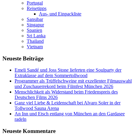
Portugal
Reisetipps
Aus- und Einpackliste
Sansibar
Singapur
Spanien
Sri Lanka
Thailand
Vietnam
Neueste Beiträge
Emeli Sandé und Joss Stone lieferten eine Soulparty der
Extraklasse auf dem Sommertollwood
Programmer als Trüffelschweine mit exzellenter Filmauswahl
und Zuschauerrekord beim Filmfest München 2026
Menschlichkeit als Widerstand beim Friedenspreis des
Deutschen Films 2026
Ganz viel Liebe & Leidenschaft bei Alvaro Soler in der
Tollwood Sauna Arena
An Inn und Etsch entlang von München an den Gardasee
radeln
Neueste Kommentare