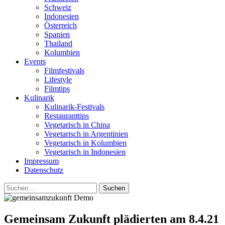
Schweiz
Indonesien
Österreich
Spanien
Thailand
Kolumbien
Events
Filmfestivals
Lifestyle
Filmtips
Kulinarik
Kulinarik-Festivals
Restauranttips
Vegetarisch in China
Vegetarisch in Argentinien
Vegetarisch in Kolumbien
Vegetarisch in Indonesien
Impressum
Datenschutz
Suchen
nach:
Gemeinsam Zukunft plädierten am 8.4.21