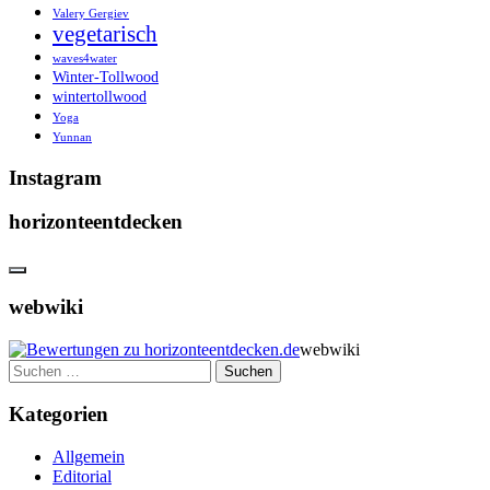
Valery Gergiev
vegetarisch
waves4water
Winter-Tollwood
wintertollwood
Yoga
Yunnan
Instagram
horizonteentdecken
webwiki
webwiki
Suchen
nach:
Kategorien
Allgemein
Editorial