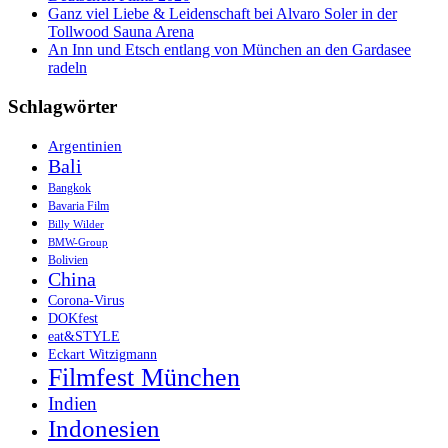
Ganz viel Liebe & Leidenschaft bei Alvaro Soler in der
Tollwood Sauna Arena
An Inn und Etsch entlang von München an den Gardasee
radeln
Schlagwörter
Argentinien
Bali
Bangkok
Bavaria Film
Billy Wilder
BMW-Group
Bolivien
China
Corona-Virus
DOKfest
eat&STYLE
Eckart Witzigmann
Filmfest München
Indien
Indonesien