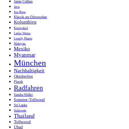
Jamie Cullum
Java
Jon Rose
Klassik am Odeonsplatz
Kolumbien
Königshof
Linke Weine
Lonely Planet
Malaysia
Mexiko
Myanmar
München
Nachhaltigkeit
Oktoberfest
Plastik
Radfahren
Sandra Hüller
Sommer-Tollwood
Sri Lanka
Sulavesie
Thailand
Tollwood
Ubud