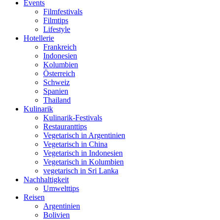
Events
Filmfestivals
Filmtips
Lifestyle
Hotellerie
Frankreich
Indonesien
Kolumbien
Österreich
Schweiz
Spanien
Thailand
Kulinarik
Kulinarik-Festivals
Restauranttips
Vegetarisch in Argentinien
Vegetarisch in China
Vegetarisch in Indonesien
Vegetarisch in Kolumbien
vegetarisch in Sri Lanka
Nachhaltigkeit
Umwelttips
Reisen
Argentinien
Bolivien