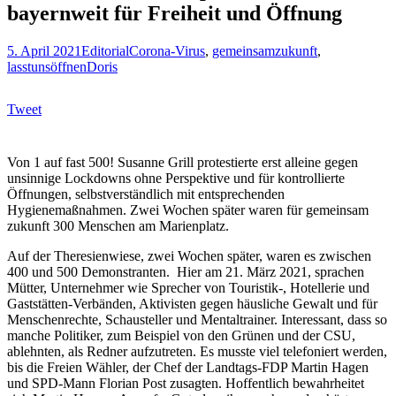
bayernweit für Freiheit und Öffnung
5. April 2021
Editorial
Corona-Virus
,
gemeinsamzukunft
,
lasstunsöffnen
Doris
Tweet
Von 1 auf fast 500! Susanne Grill protestierte erst alleine gegen
unsinnige Lockdowns ohne Perspektive und für kontrollierte
Öffnungen, selbstverständlich mit entsprechenden
Hygienemaßnahmen. Zwei Wochen später waren für gemeinsam
zukunft 300 Menschen am Marienplatz.
Auf der Theresienwiese, zwei Wochen später, waren es zwischen
400 und 500 Demonstranten. Hier am 21. März 2021, sprachen
Mütter, Unternehmer wie Sprecher von Touristik-, Hotellerie und
Gaststätten-Verbänden, Aktivisten gegen häusliche Gewalt und für
Menschenrechte, Schausteller und Mentaltrainer. Interessant, dass so
manche Politiker, zum Beispiel von den Grünen und der CSU,
ablehnten, als Redner aufzutreten. Es musste viel telefoniert werden,
bis die Freien Wähler, der Chef der Landtags-FDP Martin Hagen
und SPD-Mann Florian Post zusagten. Hoffentlich bewahrheitet