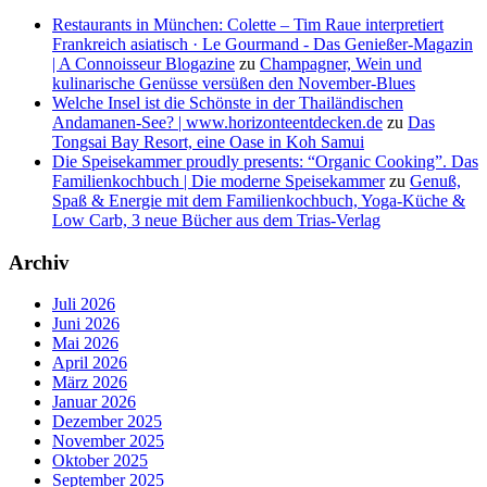
Restaurants in München: Colette – Tim Raue interpretiert
Frankreich asiatisch · Le Gourmand - Das Genießer-Magazin
| A Connoisseur Blogazine
zu
Champagner, Wein und
kulinarische Genüsse versüßen den November-Blues
Welche Insel ist die Schönste in der Thailändischen
Andamanen-See? | www.horizonteentdecken.de
zu
Das
Tongsai Bay Resort, eine Oase in Koh Samui
Die Speisekammer proudly presents: “Organic Cooking”. Das
Familienkochbuch | Die moderne Speisekammer
zu
Genuß,
Spaß & Energie mit dem Familienkochbuch, Yoga-Küche &
Low Carb, 3 neue Bücher aus dem Trias-Verlag
Archiv
Juli 2026
Juni 2026
Mai 2026
April 2026
März 2026
Januar 2026
Dezember 2025
November 2025
Oktober 2025
September 2025