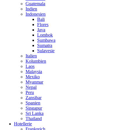
Guatemala
Indien
Indonesien
Bali
Flores
Java
Lombok
Sumbawa
Sumatra
Sulavesie
Italien
Kolumbien
Laos
Malaysia
Mexiko
Myanmar
Nepal
Peru
Zansibar
Spanien
Singapur
Sri Lanka
Thailand
Hotellerie
Frankreich