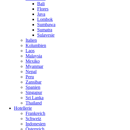
Bali
Flores
Java
Lombok
Sumbawa
Sumatra
Sulavesie
Italien
Kolumbien
Laos
Malaysia
Mexiko
Myanmar
Nepal
Peru
Zansibar
Spanien
Singapur
Sri Lanka
Thailand
Hotellerie
Frankreich
Schweiz
Indonesien
Österreich