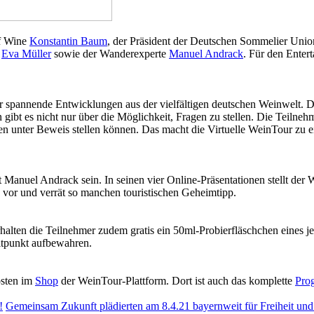
of Wine
Konstantin Baum
, der Präsident der Deutschen Sommelier Unio
d
Eva Müller
sowie der Wanderexperte
Manuel Andrack
. Für den Enter
r spannende Entwicklungen aus der vielfältigen deutschen Weinwelt. 
en gibt es nicht nur über die Möglichkeit, Fragen zu stellen. Die Teil
en unter Beweis stellen können. Das macht die Virtuelle WeinTour zu
t Manuel Andrack sein. In seinen vier Online-Präsentationen stellt d
vor und verrät so manchen touristischen Geheimtipp.
halten die Teilnehmer zudem gratis ein 50ml-Probierfläschchen eines j
itpunkt aufbewahren.
osten im
Shop
der WeinTour-Plattform. Dort ist auch das komplette
Pro
!
Gemeinsam Zukunft plädierten am 8.4.21 bayernweit für Freiheit u