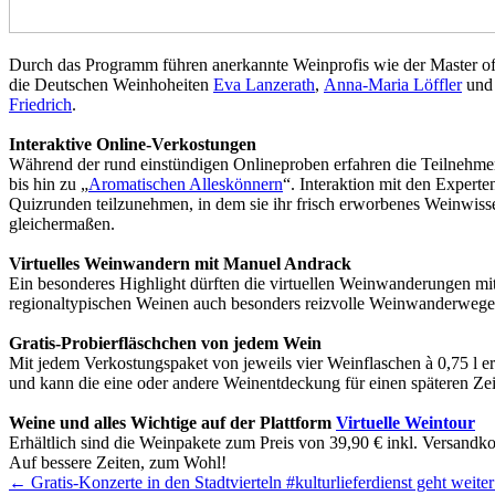
Durch das Programm führen anerkannte Weinprofis wie der Master 
die Deutschen Weinhoheiten
Eva Lanzerath
,
Anna-Maria Löffler
un
Friedrich
.
Interaktive Online-Verkostungen
Während der rund einstündigen Onlineproben erfahren die Teilnehme
bis hin zu „
Aromatischen Alleskönnern
“. Interaktion mit den Expert
Quizrunden teilzunehmen, in dem sie ihr frisch erworbenes Weinwiss
gleichermaßen.
Virtuelles Weinwandern mit Manuel Andrack
Ein besonderes Highlight dürften die virtuellen Weinwanderungen mi
regionaltypischen Weinen auch besonders reizvolle Weinwanderwege 
Gratis-Probierfläschchen von jedem Wein
Mit jedem Verkostungspaket von jeweils vier Weinflaschen à 0,75 l er
und kann die eine oder andere Weinentdeckung für einen späteren Ze
Weine und alles Wichtige auf der Plattform
Virtuelle Weintour
Erhältlich sind die Weinpakete zum Preis von 39,90 € inkl. Versandk
Auf bessere Zeiten, zum Wohl!
Beitrags-
←
Gratis-Konzerte in den Stadtvierteln #kulturlieferdienst geht weiter