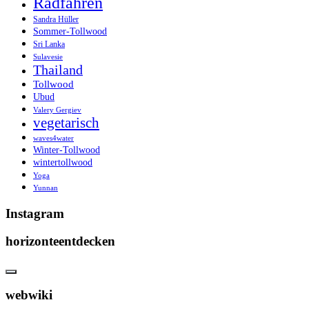
Radfahren
Sandra Hüller
Sommer-Tollwood
Sri Lanka
Sulavesie
Thailand
Tollwood
Ubud
Valery Gergiev
vegetarisch
waves4water
Winter-Tollwood
wintertollwood
Yoga
Yunnan
Instagram
horizonteentdecken
webwiki