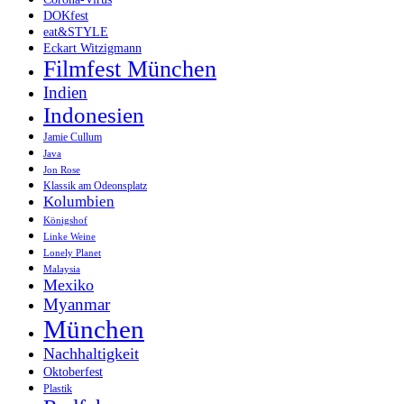
DOKfest
eat&STYLE
Eckart Witzigmann
Filmfest München
Indien
Indonesien
Jamie Cullum
Java
Jon Rose
Klassik am Odeonsplatz
Kolumbien
Königshof
Linke Weine
Lonely Planet
Malaysia
Mexiko
Myanmar
München
Nachhaltigkeit
Oktoberfest
Plastik