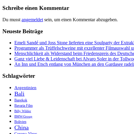
Navigation
Schreibe einen Kommentar
Du musst
angemeldet
sein, um einen Kommentar abzugeben.
Neueste Beiträge
Emeli Sandé und Joss Stone lieferten eine Soulparty der Extr
Programmer als Trüffelschweine mit exzellenter Filmauswahl
Menschlichkeit als Widerstand beim Friedenspreis des Deutsch
Ganz viel Liebe & Leidenschaft bei Alvaro Soler in der Tollw
An Inn und Etsch entlang von München an den Gardasee radel
Schlagwörter
Argentinien
Bali
Bangkok
Bavaria Film
Billy Wilder
BMW-Group
Bolivien
China
Corona-Virus