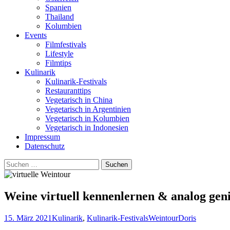
Spanien
Thailand
Kolumbien
Events
Filmfestivals
Lifestyle
Filmtips
Kulinarik
Kulinarik-Festivals
Restauranttips
Vegetarisch in China
Vegetarisch in Argentinien
Vegetarisch in Kolumbien
Vegetarisch in Indonesien
Impressum
Datenschutz
Suchen
nach:
Weine virtuell kennenlernen & analog gen
15. März 2021
Kulinarik
,
Kulinarik-Festivals
Weintour
Doris