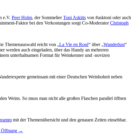
n e.V.
Peer Holm
, der Sommelier
Toni Askitis
von #asktoni oder auch
tainment-Faktor bei den Verkostungen sorgt Co-Moderator
Christoph
Die Themenauswahl reicht von „
La Vie en Rosé
“ über „
Wanderlust
“
nehmer werden auch eingeladen, über das Handy an mehreren
 einem unterhaltsamen Format für Weinkenner und -novizen
er Wanderexperte gemeinsam mit einer Deutschen Weinhoheit neben
eden Weins. So muss man nicht alle großen Flaschen parallel öffnen
gramm
mit der Themenübersicht und den genauen Zeiten einsehbar.
nd Öffnung
→