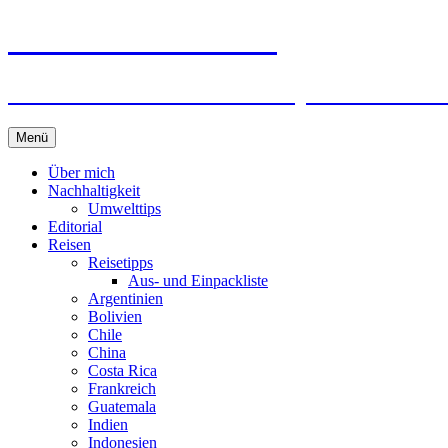
horizonteentdecken
Geschichten und Geheim-Tips über Nachhal
Springe
Menü
zum
Inhalt
Über mich
Nachhaltigkeit
Umwelttips
Editorial
Reisen
Reisetipps
Aus- und Einpackliste
Argentinien
Bolivien
Chile
China
Costa Rica
Frankreich
Guatemala
Indien
Indonesien