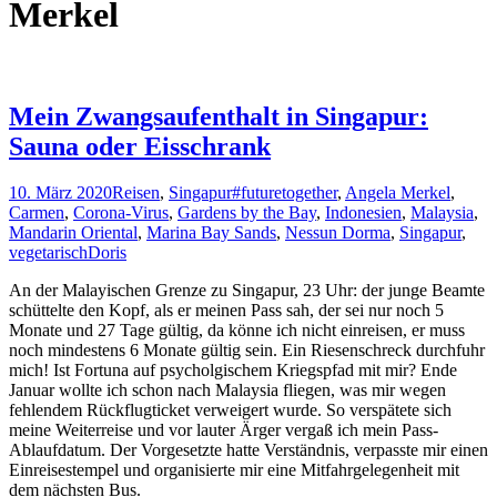
Merkel
Mein Zwangsaufenthalt in Singapur:
Sauna oder Eisschrank
10. März 2020
Reisen
,
Singapur
#futuretogether
,
Angela Merkel
,
Carmen
,
Corona-Virus
,
Gardens by the Bay
,
Indonesien
,
Malaysia
,
Mandarin Oriental
,
Marina Bay Sands
,
Nessun Dorma
,
Singapur
,
vegetarisch
Doris
An der Malayischen Grenze zu Singapur, 23 Uhr: der junge Beamte
schüttelte den Kopf, als er meinen Pass sah, der sei nur noch 5
Monate und 27 Tage gültig, da könne ich nicht einreisen, er muss
noch mindestens 6 Monate gültig sein. Ein Riesenschreck durchfuhr
mich! Ist Fortuna auf psycholgischem Kriegspfad mit mir? Ende
Januar wollte ich schon nach Malaysia fliegen, was mir wegen
fehlendem Rückflugticket verweigert wurde. So verspätete sich
meine Weiterreise und vor lauter Ärger vergaß ich mein Pass-
Ablaufdatum. Der Vorgesetzte hatte Verständnis, verpasste mir einen
Einreisestempel und organisierte mir eine Mitfahrgelegenheit mit
dem nächsten Bus.