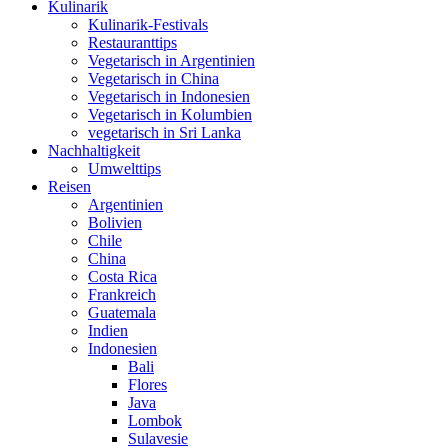
Kulinarik
Kulinarik-Festivals
Restauranttips
Vegetarisch in Argentinien
Vegetarisch in China
Vegetarisch in Indonesien
Vegetarisch in Kolumbien
vegetarisch in Sri Lanka
Nachhaltigkeit
Umwelttips
Reisen
Argentinien
Bolivien
Chile
China
Costa Rica
Frankreich
Guatemala
Indien
Indonesien
Bali
Flores
Java
Lombok
Sulavesie