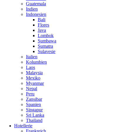
Guatemala
Indien
Indonesien
Bali
Flores
Java
Lombok
Sumbawa
Sumatra
Sulavesie
Italien
Kolumbien
Laos
Malaysia
Mexiko
Myanmar
Nepal
Peru
Zansibar
Spanien
Singapur
Sri Lanka
Thailand
Hotellerie
Frankreich