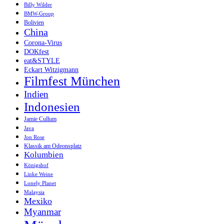
Billy Wilder
BMW-Group
Bolivien
China
Corona-Virus
DOKfest
eat&STYLE
Eckart Witzigmann
Filmfest München
Indien
Indonesien
Jamie Cullum
Java
Jon Rose
Klassik am Odeonsplatz
Kolumbien
Königshof
Linke Weine
Lonely Planet
Malaysia
Mexiko
Myanmar