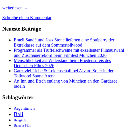
Mein
weiterlesen
→
Zwangsaufenthalt
Schreibe einen Kommentar
in
Singapur:
Neueste Beiträge
Sauna
oder
Eisschrank
Emeli Sandé und Joss Stone lieferten eine Soulparty der
Extraklasse auf dem Sommertollwood
Programmer als Trüffelschweine mit exzellenter Filmauswahl
und Zuschauerrekord beim Filmfest München 2026
Menschlichkeit als Widerstand beim Friedenspreis des
Deutschen Films 2026
Ganz viel Liebe & Leidenschaft bei Alvaro Soler in der
Tollwood Sauna Arena
An Inn und Etsch entlang von München an den Gardasee
radeln
Schlagwörter
Argentinien
Bali
Bangkok
Bavaria Film