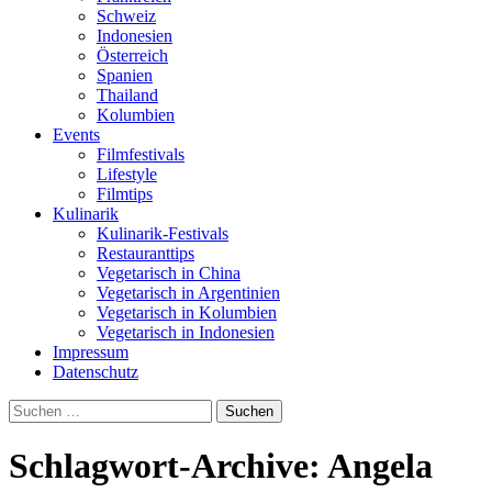
Schweiz
Indonesien
Österreich
Spanien
Thailand
Kolumbien
Events
Filmfestivals
Lifestyle
Filmtips
Kulinarik
Kulinarik-Festivals
Restauranttips
Vegetarisch in China
Vegetarisch in Argentinien
Vegetarisch in Kolumbien
Vegetarisch in Indonesien
Impressum
Datenschutz
Suchen
nach:
Schlagwort-Archive: Angela