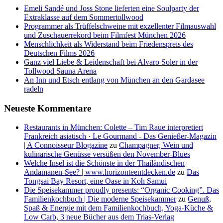
Emeli Sandé und Joss Stone lieferten eine Soulparty der
Extraklasse auf dem Sommertollwood
Programmer als Trüffelschweine mit exzellenter Filmauswahl
und Zuschauerrekord beim Filmfest München 2026
Menschlichkeit als Widerstand beim Friedenspreis des
Deutschen Films 2026
Ganz viel Liebe & Leidenschaft bei Alvaro Soler in der
Tollwood Sauna Arena
An Inn und Etsch entlang von München an den Gardasee
radeln
Neueste Kommentare
Restaurants in München: Colette – Tim Raue interpretiert
Frankreich asiatisch · Le Gourmand - Das Genießer-Magazin
| A Connoisseur Blogazine
zu
Champagner, Wein und
kulinarische Genüsse versüßen den November-Blues
Welche Insel ist die Schönste in der Thailändischen
Andamanen-See? | www.horizonteentdecken.de
zu
Das
Tongsai Bay Resort, eine Oase in Koh Samui
Die Speisekammer proudly presents: “Organic Cooking”. Das
Familienkochbuch | Die moderne Speisekammer
zu
Genuß,
Spaß & Energie mit dem Familienkochbuch, Yoga-Küche &
Low Carb, 3 neue Bücher aus dem Trias-Verlag