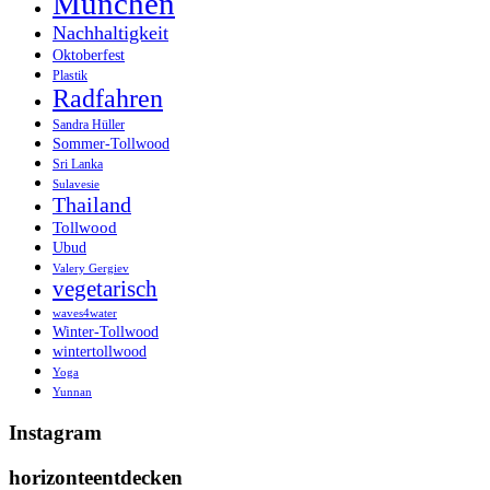
München
Nachhaltigkeit
Oktoberfest
Plastik
Radfahren
Sandra Hüller
Sommer-Tollwood
Sri Lanka
Sulavesie
Thailand
Tollwood
Ubud
Valery Gergiev
vegetarisch
waves4water
Winter-Tollwood
wintertollwood
Yoga
Yunnan
Instagram
horizonteentdecken