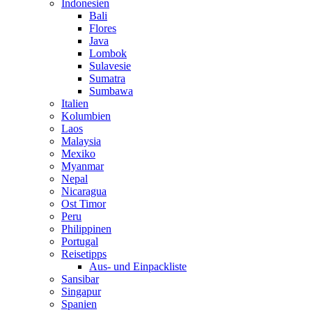
Indonesien
Bali
Flores
Java
Lombok
Sulavesie
Sumatra
Sumbawa
Italien
Kolumbien
Laos
Malaysia
Mexiko
Myanmar
Nepal
Nicaragua
Ost Timor
Peru
Philippinen
Portugal
Reisetipps
Aus- und Einpackliste
Sansibar
Singapur
Spanien