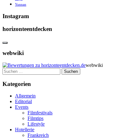
Yunnan
Instagram
horizonteentdecken
webwiki
webwiki
Suchen
nach:
Kategorien
Allgemein
Editorial
Events
Filmfestivals
Filmtips
Lifestyle
Hotellerie
Frankreich