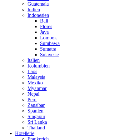
Guatemala
Indien
Indonesien
Bali
Flores
Java
Lombok
Sumbawa
Sumatra
Sulavesie
Italien
Kolumbien
Laos
Malaysia
Mexiko
Myanmar
Nepal
Peru
Zansibar
Spanien
Singapur
Sri Lanka
Thailand
Hotellerie
Frankreich