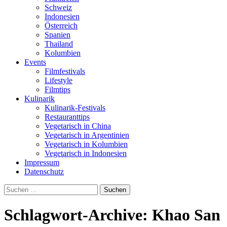
Schweiz
Indonesien
Österreich
Spanien
Thailand
Kolumbien
Events
Filmfestivals
Lifestyle
Filmtips
Kulinarik
Kulinarik-Festivals
Restauranttips
Vegetarisch in China
Vegetarisch in Argentinien
Vegetarisch in Kolumbien
Vegetarisch in Indonesien
Impressum
Datenschutz
Suchen
nach:
Schlagwort-Archive: Khao San