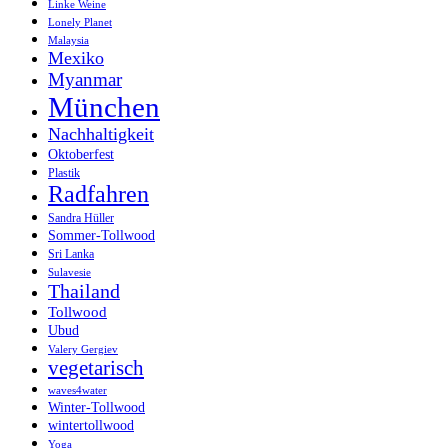
Linke Weine
Lonely Planet
Malaysia
Mexiko
Myanmar
München
Nachhaltigkeit
Oktoberfest
Plastik
Radfahren
Sandra Hüller
Sommer-Tollwood
Sri Lanka
Sulavesie
Thailand
Tollwood
Ubud
Valery Gergiev
vegetarisch
waves4water
Winter-Tollwood
wintertollwood
Yoga