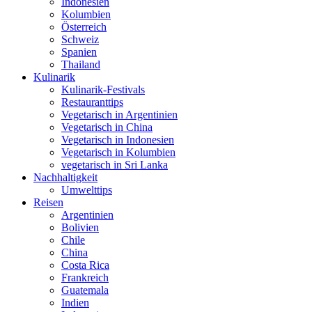
Indonesien
Kolumbien
Österreich
Schweiz
Spanien
Thailand
Kulinarik
Kulinarik-Festivals
Restauranttips
Vegetarisch in Argentinien
Vegetarisch in China
Vegetarisch in Indonesien
Vegetarisch in Kolumbien
vegetarisch in Sri Lanka
Nachhaltigkeit
Umwelttips
Reisen
Argentinien
Bolivien
Chile
China
Costa Rica
Frankreich
Guatemala
Indien