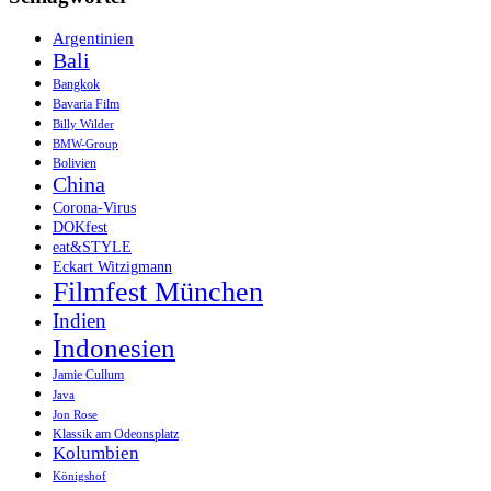
Argentinien
Bali
Bangkok
Bavaria Film
Billy Wilder
BMW-Group
Bolivien
China
Corona-Virus
DOKfest
eat&STYLE
Eckart Witzigmann
Filmfest München
Indien
Indonesien
Jamie Cullum
Java
Jon Rose
Klassik am Odeonsplatz
Kolumbien
Königshof