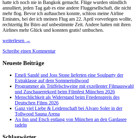
hatte ich noch nie in Bangkok gemacht. Flüge wurden stündlich
annulliert, jeden Tag gab es eine andere Fluggesellschaft, die nicht
mehr flog. Bevor ich auftauchen konnte, schloss meine Airline
Emirates, bei der ich meinen Flug am 22. April vorverlegen wollte,
rechtzeitig Ihr Büro auf unbestimmte Zeit. Andere hatten mit ihren
Airlines mehr Glück und konnten gratis! umbuchen.
Bangkok
weiterlesen
→
und
Schreibe einen Kommentar
die
Welt
Neueste Beiträge
im
Ausnahmezustand
Emeli Sandé und Joss Stone lieferten eine Soulparty der
Extraklasse auf dem Sommertollwood
Programmer als Trüffelschweine mit exzellenter Filmauswahl
und Zuschauerrekord beim Filmfest München 2026
Menschlichkeit als Widerstand beim Friedenspreis des
Deutschen Films 2026
Ganz viel Liebe & Leidenschaft bei Alvaro Soler in der
Tollwood Sauna Arena
An Inn und Etsch entlang von München an den Gardasee
radeln
Schlagwörter