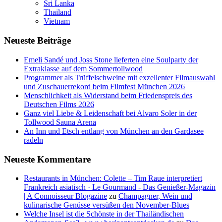
Sri Lanka
Thailand
Vietnam
Neueste Beiträge
Emeli Sandé und Joss Stone lieferten eine Soulparty der
Extraklasse auf dem Sommertollwood
Programmer als Trüffelschweine mit exzellenter Filmauswahl
und Zuschauerrekord beim Filmfest München 2026
Menschlichkeit als Widerstand beim Friedenspreis des
Deutschen Films 2026
Ganz viel Liebe & Leidenschaft bei Alvaro Soler in der
Tollwood Sauna Arena
An Inn und Etsch entlang von München an den Gardasee
radeln
Neueste Kommentare
Restaurants in München: Colette – Tim Raue interpretiert
Frankreich asiatisch · Le Gourmand - Das Genießer-Magazin
| A Connoisseur Blogazine
zu
Champagner, Wein und
kulinarische Genüsse versüßen den November-Blues
Welche Insel ist die Schönste in der Thailändischen