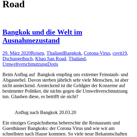
Road
Bangkok und die Welt im
Ausnahmezustand
29. März 2020
Reisen
,
Thailand
Bangkok
,
Corona-Virus
,
covit19
,
Dschungelbuch
,
Khao San Road
,
Thailand
,
Umweltverschmutzung
Doris
Beim Anflug auf Bangkok empfing uns extremer Feinstaub- und
Abgasnebel. Davon sterben jährlich sehr viele Menschen, ist aber
nicht ansteckend. Ansteckend ist die Geldgier der Konzerne auf
bestimmter Politiker, die nichts gegen die Umweltverschmutzung
tun. Glauben diese, es betrifft sie nicht?
Anflug nach Bangkok 20.03.20
Ein einziges Gespächsthema beherrschte die Restaurants und
Guesthäuser Bangkoks: der Corona Virus und wie wir am
schnellsten nach Hause kommen. So viele neue Bekanntschaften