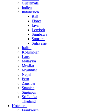
Guatemala
Indien
Indonesien
Bali
Flores
Java
Lombok
Sumbawa
Sumatra
Sulavesie
Italien
Kolumbien
Laos
Malaysia
Mexiko
Myanmar
Nepal
Peru
Zansibar
Spanien
Singapur
Sri Lanka
Thailand
Hotellerie
Frankreich