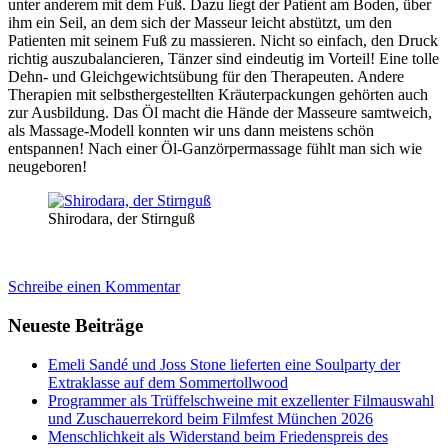
unter anderem mit dem Fuß. Dazu liegt der Patient am Boden, über
ihm ein Seil, an dem sich der Masseur leicht abstützt, um den
Patienten mit seinem Fuß zu massieren. Nicht so einfach, den Druck
richtig auszubalancieren, Tänzer sind eindeutig im Vorteil! Eine tolle
Dehn- und Gleichgewichtsübung für den Therapeuten. Andere
Therapien mit selbsthergestellten Kräuterpackungen gehörten auch
zur Ausbildung. Das Öl macht die Hände der Masseure samtweich,
als Massage-Modell konnten wir uns dann meistens schön
entspannen! Nach einer Öl-Ganzörpermassage fühlt man sich wie
neugeboren!
Shirodara, der Stirnguß
Schreibe einen Kommentar
Neueste Beiträge
Emeli Sandé und Joss Stone lieferten eine Soulparty der
Extraklasse auf dem Sommertollwood
Programmer als Trüffelschweine mit exzellenter Filmauswahl
und Zuschauerrekord beim Filmfest München 2026
Menschlichkeit als Widerstand beim Friedenspreis des