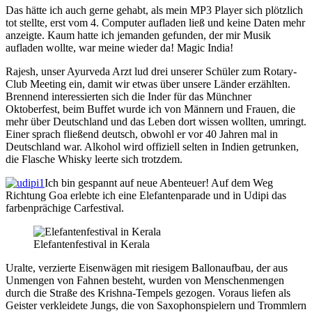
Das hätte ich auch gerne gehabt, als mein MP3 Player sich plötzlich
tot stellte, erst vom 4. Computer aufladen ließ und keine Daten mehr
anzeigte. Kaum hatte ich jemanden gefunden, der mir Musik
aufladen wollte, war meine wieder da! Magic India!
Rajesh, unser Ayurveda Arzt lud drei unserer Schüler zum Rotary-
Club Meeting ein, damit wir etwas über unsere Länder erzählten.
Brennend interessierten sich die Inder für das Münchner
Oktoberfest, beim Buffet wurde ich von Männern und Frauen, die
mehr über Deutschland und das Leben dort wissen wollten, umringt.
Einer sprach fließend deutsch, obwohl er vor 40 Jahren mal in
Deutschland war. Alkohol wird offiziell selten in Indien getrunken,
die Flasche Whisky leerte sich trotzdem.
Ich bin gespannt auf neue Abenteuer! Auf dem Weg
Richtung Goa erlebte ich eine Elefantenparade und in Udipi das
farbenprächige Carfestival.
Elefantenfestival in Kerala
Uralte, verzierte Eisenwägen mit riesigem Ballonaufbau, der aus
Unmengen von Fahnen besteht, wurden von Menschenmengen
durch die Straße des Krishna-Tempels gezogen. Voraus liefen als
Geister verkleidete Jungs, die von Saxophonspielern und Trommlern