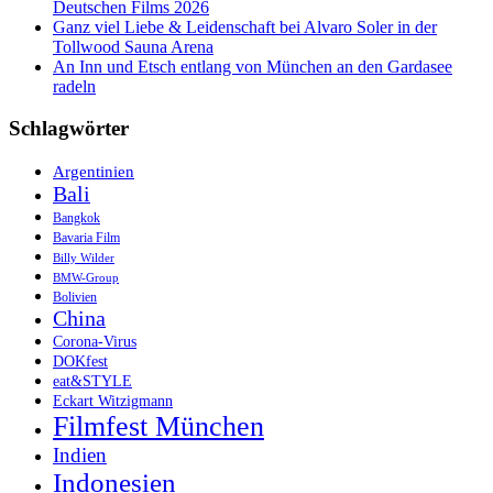
Deutschen Films 2026
Ganz viel Liebe & Leidenschaft bei Alvaro Soler in der
Tollwood Sauna Arena
An Inn und Etsch entlang von München an den Gardasee
radeln
Schlagwörter
Argentinien
Bali
Bangkok
Bavaria Film
Billy Wilder
BMW-Group
Bolivien
China
Corona-Virus
DOKfest
eat&STYLE
Eckart Witzigmann
Filmfest München
Indien
Indonesien