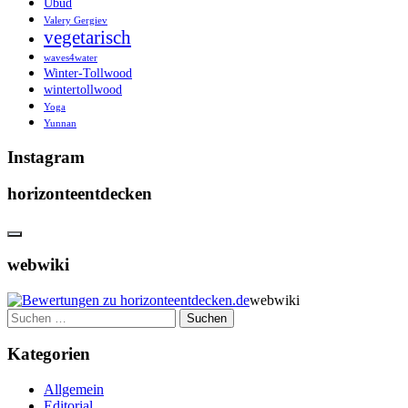
Ubud
Valery Gergiev
vegetarisch
waves4water
Winter-Tollwood
wintertollwood
Yoga
Yunnan
Instagram
horizonteentdecken
webwiki
webwiki
Suchen
nach:
Kategorien
Allgemein
Editorial