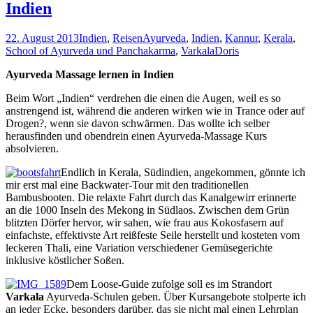
Indien
22. August 2013
Indien
,
Reisen
Ayurveda
,
Indien
,
Kannur
,
Kerala
,
School of Ayurveda und Panchakarma
,
Varkala
Doris
Ayurveda Massage lernen in Indien
Beim Wort „Indien“ verdrehen die einen die Augen, weil es so
anstrengend ist, während die anderen wirken wie in Trance oder auf
Drogen?, wenn sie davon schwärmen. Das wollte ich selber
herausfinden und obendrein einen Ayurveda-Massage Kurs
absolvieren.
Endlich in Kerala, Südindien, angekommen, gönnte ich
mir erst mal eine Backwater-Tour mit den traditionellen
Bambusbooten. Die relaxte Fahrt durch das Kanalgewirr erinnerte
an die 1000 Inseln des Mekong in Südlaos. Zwischen dem Grün
blitzten Dörfer hervor, wir sahen, wie frau aus Kokosfasern auf
einfachste, effektivste Art reißfeste Seile herstellt und kosteten vom
leckeren Thali, eine Variation verschiedener Gemüsegerichte
inklusive köstlicher Soßen.
Dem Loose-Guide zufolge soll es im Strandort
Varkala
Ayurveda-Schulen geben. Über Kursangebote stolperte ich
an jeder Ecke, besonders darüber, das sie nicht mal einen Lehrplan