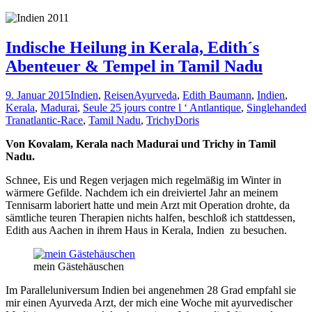
Indische Heilung in Kerala, Edith´s
Abenteuer & Tempel in Tamil Nadu
9. Januar 2015
Indien
,
Reisen
Ayurveda
,
Edith Baumann
,
Indien
,
Kerala
,
Madurai
,
Seule 25 jours contre l ‘ Antlantique
,
Singlehanded
Tranatlantic-Race
,
Tamil Nadu
,
Trichy
Doris
Von Kovalam, Kerala nach Madurai und Trichy in Tamil
Nadu.
Schnee, Eis und Regen verjagen mich regelmäßig im Winter in
wärmere Gefilde. Nachdem ich ein dreiviertel Jahr an meinem
Tennisarm laboriert hatte und mein Arzt mit Operation drohte, da
sämtliche teuren Therapien nichts halfen, beschloß ich stattdessen,
Edith aus Aachen in ihrem Haus in Kerala, Indien zu besuchen.
mein Gästehäuschen
Im Paralleluniversum Indien bei angenehmen 28 Grad empfahl sie
mir einen Ayurveda Arzt, der mich eine Woche mit ayurvedischer