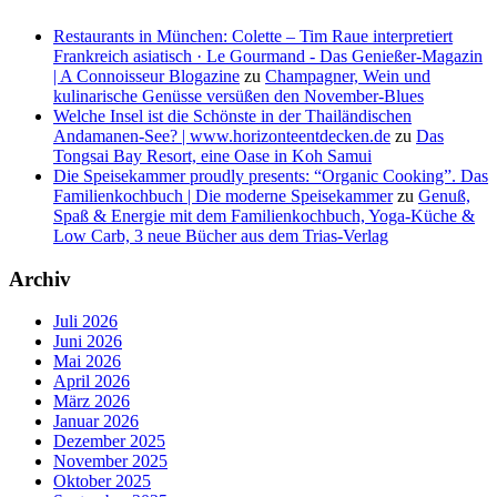
Restaurants in München: Colette – Tim Raue interpretiert
Frankreich asiatisch · Le Gourmand - Das Genießer-Magazin
| A Connoisseur Blogazine
zu
Champagner, Wein und
kulinarische Genüsse versüßen den November-Blues
Welche Insel ist die Schönste in der Thailändischen
Andamanen-See? | www.horizonteentdecken.de
zu
Das
Tongsai Bay Resort, eine Oase in Koh Samui
Die Speisekammer proudly presents: “Organic Cooking”. Das
Familienkochbuch | Die moderne Speisekammer
zu
Genuß,
Spaß & Energie mit dem Familienkochbuch, Yoga-Küche &
Low Carb, 3 neue Bücher aus dem Trias-Verlag
Archiv
Juli 2026
Juni 2026
Mai 2026
April 2026
März 2026
Januar 2026
Dezember 2025
November 2025
Oktober 2025