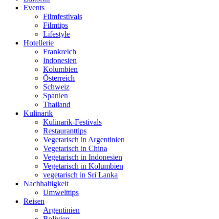
Events
Filmfestivals
Filmtips
Lifestyle
Hotellerie
Frankreich
Indonesien
Kolumbien
Österreich
Schweiz
Spanien
Thailand
Kulinarik
Kulinarik-Festivals
Restauranttips
Vegetarisch in Argentinien
Vegetarisch in China
Vegetarisch in Indonesien
Vegetarisch in Kolumbien
vegetarisch in Sri Lanka
Nachhaltigkeit
Umwelttips
Reisen
Argentinien
Bolivien