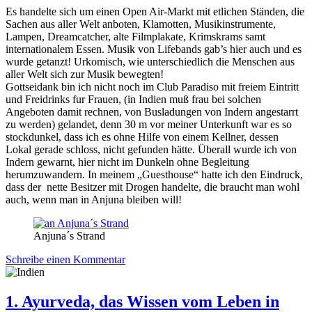
Es handelte sich um einen Open Air-Markt mit etlichen Ständen, die
Sachen aus aller Welt anboten, Klamotten, Musikinstrumente,
Lampen, Dreamcatcher, alte Filmplakate, Krimskrams samt
internationalem Essen. Musik von Lifebands gab’s hier auch und es
wurde getanzt! Urkomisch, wie unterschiedlich die Menschen aus
aller Welt sich zur Musik bewegten!
Gottseidank bin ich nicht noch im Club Paradiso mit freiem Eintritt
und Freidrinks fur Frauen, (in Indien muß frau bei solchen
Angeboten damit rechnen, von Busladungen von Indern angestarrt
zu werden) gelandet, denn 30 m vor meiner Unterkunft war es so
stockdunkel, dass ich es ohne Hilfe von einem Kellner, dessen
Lokal gerade schloss, nicht gefunden hätte. Überall wurde ich von
Indern gewarnt, hier nicht im Dunkeln ohne Begleitung
herumzuwandern. In meinem „Guesthouse“ hatte ich den Eindruck,
dass der nette Besitzer mit Drogen handelte, die braucht man wohl
auch, wenn man in Anjuna bleiben will!
Anjuna´s Strand
Schreibe einen Kommentar
1. Ayurveda, das Wissen vom Leben in