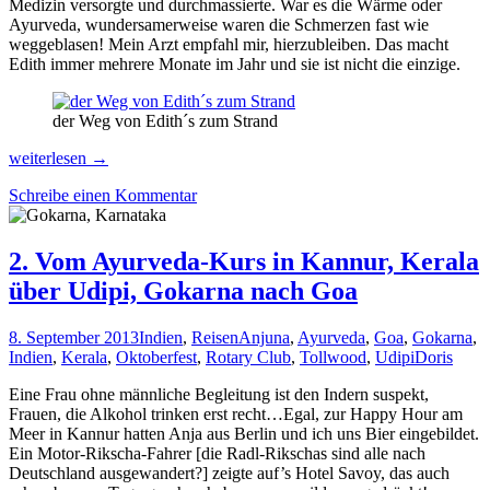
Medizin versorgte und durchmassierte. War es die Wärme oder
Ayurveda, wundersamerweise waren die Schmerzen fast wie
weggeblasen! Mein Arzt empfahl mir, hierzubleiben. Das macht
Edith immer mehrere Monate im Jahr und sie ist nicht die einzige.
der Weg von Edith´s zum Strand
Indische
weiterlesen
→
Heilung
Schreibe einen Kommentar
in
Kerala,
Edith
´s
2. Vom Ayurveda-Kurs in Kannur, Kerala
Abenteuer
über Udipi, Gokarna nach Goa
&
Tempel
in
8. September 2013
Indien
,
Reisen
Anjuna
,
Ayurveda
,
Goa
,
Gokarna
,
Tamil
Indien
,
Kerala
,
Oktoberfest
,
Rotary Club
,
Tollwood
,
Udipi
Doris
Nadu
Eine Frau ohne männliche Begleitung ist den Indern suspekt,
Frauen, die Alkohol trinken erst recht…Egal, zur Happy Hour am
Meer in Kannur hatten Anja aus Berlin und ich uns Bier eingebildet.
Ein Motor-Rikscha-Fahrer [die Radl-Rikschas sind alle nach
Deutschland ausgewandert?] zeigte auf’s Hotel Savoy, das auch