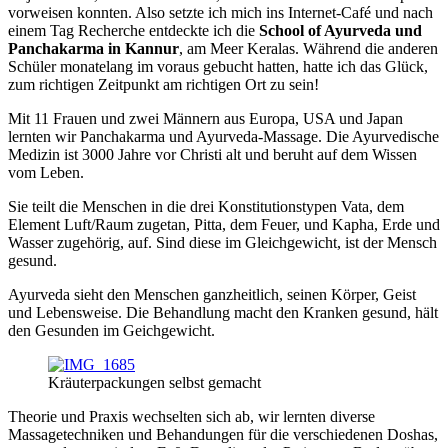
vorweisen konnten. Also setzte ich mich ins Internet-Café und nach
einem Tag Recherche entdeckte ich die
School of Ayurveda und
Panchakarma in Kannur
, am Meer Keralas. Während die anderen
Schüler monatelang im voraus gebucht hatten, hatte ich das Glück,
zum richtigen Zeitpunkt am richtigen Ort zu sein!
Mit 11 Frauen und zwei Männern aus Europa, USA und Japan
lernten wir Panchakarma und Ayurveda-Massage. Die Ayurvedische
Medizin ist 3000 Jahre vor Christi alt und beruht auf dem Wissen
vom Leben.
Sie teilt die Menschen in die drei Konstitutionstypen Vata, dem
Element Luft/Raum zugetan, Pitta, dem Feuer, und Kapha, Erde und
Wasser zugehörig, auf. Sind diese im Gleichgewicht, ist der Mensch
gesund.
Ayurveda sieht den Menschen ganzheitlich, seinen Körper, Geist
und Lebensweise. Die Behandlung macht den Kranken gesund, hält
den Gesunden im Geichgewicht.
Kräuterpackungen selbst gemacht
Theorie und Praxis wechselten sich ab, wir lernten diverse
Massagetechniken und Behandungen für die verschiedenen Doshas,