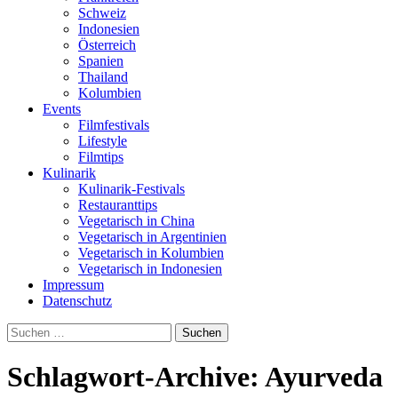
Schweiz
Indonesien
Österreich
Spanien
Thailand
Kolumbien
Events
Filmfestivals
Lifestyle
Filmtips
Kulinarik
Kulinarik-Festivals
Restauranttips
Vegetarisch in China
Vegetarisch in Argentinien
Vegetarisch in Kolumbien
Vegetarisch in Indonesien
Impressum
Datenschutz
Suchen
nach:
Schlagwort-Archive: Ayurveda