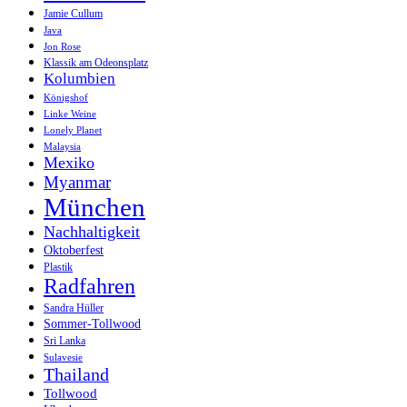
Jamie Cullum
Java
Jon Rose
Klassik am Odeonsplatz
Kolumbien
Königshof
Linke Weine
Lonely Planet
Malaysia
Mexiko
Myanmar
München
Nachhaltigkeit
Oktoberfest
Plastik
Radfahren
Sandra Hüller
Sommer-Tollwood
Sri Lanka
Sulavesie
Thailand
Tollwood