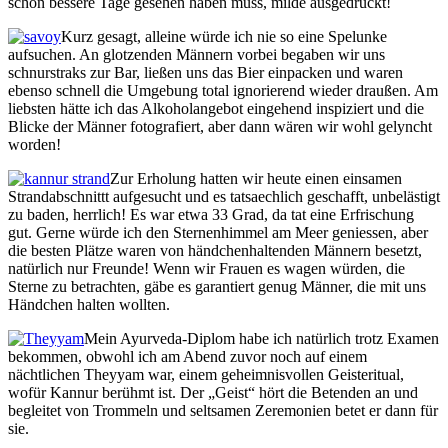
schon bessere Tage gesehen haben muss, milde ausgedrückt!
Kurz gesagt, alleine würde ich nie so eine Spelunke
aufsuchen. An glotzenden Männern vorbei begaben wir uns
schnurstraks zur Bar, ließen uns das Bier einpacken und waren
ebenso schnell die Umgebung total ignorierend wieder draußen. Am
liebsten hätte ich das Alkoholangebot eingehend inspiziert und die
Blicke der Männer fotografiert, aber dann wären wir wohl gelyncht
worden!
Zur Erholung hatten wir heute einen einsamen
Strandabschnittt aufgesucht und es tatsaechlich geschafft, unbelästigt
zu baden, herrlich! Es war etwa 33 Grad, da tat eine Erfrischung
gut. Gerne würde ich den Sternenhimmel am Meer geniessen, aber
die besten Plätze waren von händchenhaltenden Männern besetzt,
natürlich nur Freunde! Wenn wir Frauen es wagen würden, die
Sterne zu betrachten, gäbe es garantiert genug Männer, die mit uns
Händchen halten wollten.
Mein Ayurveda-Diplom habe ich natürlich trotz Examen
bekommen, obwohl ich am Abend zuvor noch auf einem
nächtlichen Theyyam war, einem geheimnisvollen Geisteritual,
wofür Kannur berühmt ist. Der „Geist“ hört die Betenden an und
begleitet von Trommeln und seltsamen Zeremonien betet er dann für
sie.