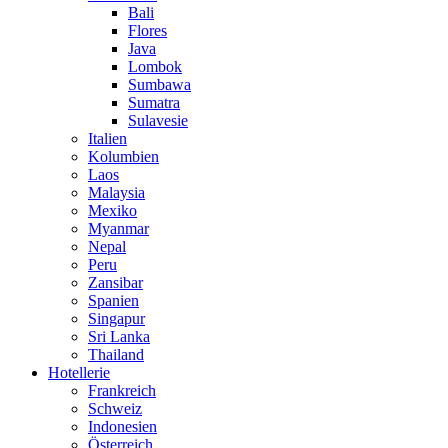
Bali
Flores
Java
Lombok
Sumbawa
Sumatra
Sulavesie
Italien
Kolumbien
Laos
Malaysia
Mexiko
Myanmar
Nepal
Peru
Zansibar
Spanien
Singapur
Sri Lanka
Thailand
Hotellerie
Frankreich
Schweiz
Indonesien
Österreich