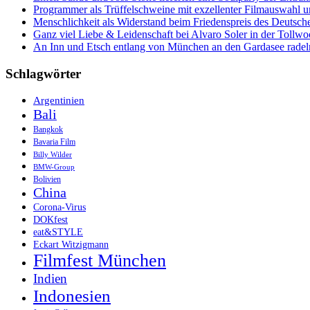
&
Programmer als Trüffelschweine mit exzellenter Filmauswahl
Tempel
Menschlichkeit als Widerstand beim Friedenspreis des Deutsch
in
Ganz viel Liebe & Leidenschaft bei Alvaro Soler in der Tollw
Tamil
An Inn und Etsch entlang von München an den Gardasee radel
Nadu
Schlagwörter
Argentinien
Bali
Bangkok
Bavaria Film
Billy Wilder
BMW-Group
Bolivien
China
Corona-Virus
DOKfest
eat&STYLE
Eckart Witzigmann
Filmfest München
Indien
Indonesien