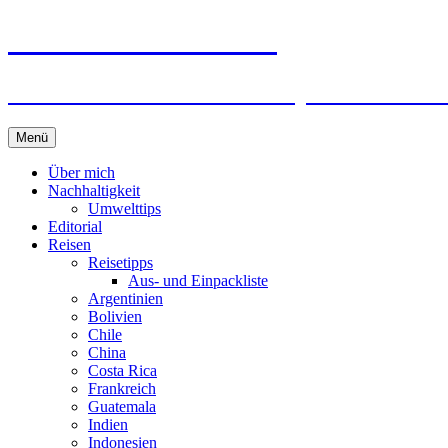
horizonteentdecken
Geschichten und Geheim-Tips über Nachhal
Springe
Menü
zum
Inhalt
Über mich
Nachhaltigkeit
Umwelttips
Editorial
Reisen
Reisetipps
Aus- und Einpackliste
Argentinien
Bolivien
Chile
China
Costa Rica
Frankreich
Guatemala
Indien
Indonesien