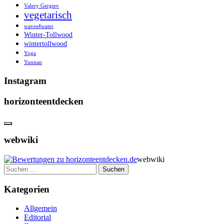
Valery Gergiev
vegetarisch
waves4water
Winter-Tollwood
wintertollwood
Yoga
Yunnan
Instagram
horizonteentdecken
webwiki
webwiki
Suchen
nach:
Kategorien
Allgemein
Editorial