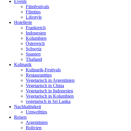
Events
Filmfestivals
Filmtips
Lifestyle
Hotellerie
Frankreich
Indonesien
Kolumbien
Österreich
Schweiz
Spanien
Thailand
Kulinarik
Kulinarik-Festivals
Restauranttips
Vegetarisch in Argentinien
Vegetarisch in China
Vegetarisch in Indonesien
Vegetarisch in Kolumbien
vegetarisch in Sri Lanka
Nachhaltigkeit
Umwelttips
Reisen
Argentinien
Bolivien