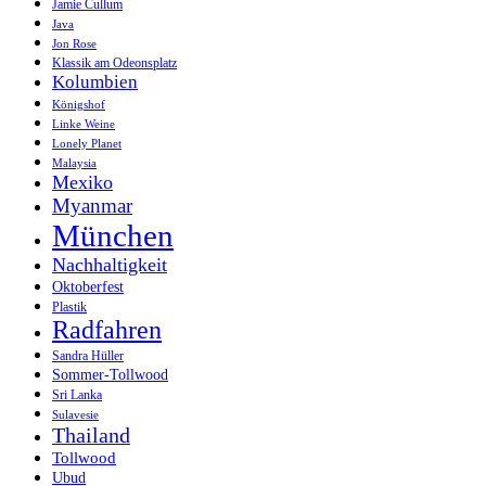
Jamie Cullum
Java
Jon Rose
Klassik am Odeonsplatz
Kolumbien
Königshof
Linke Weine
Lonely Planet
Malaysia
Mexiko
Myanmar
München
Nachhaltigkeit
Oktoberfest
Plastik
Radfahren
Sandra Hüller
Sommer-Tollwood
Sri Lanka
Sulavesie
Thailand
Tollwood
Ubud