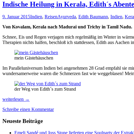
Indische Heilung in Kerala, Edith´s Aben
9. Januar 2015
Indien
,
Reisen
Ayurveda
,
Edith Baumann
,
Indien
,
Kera
Von Kovalam, Kerala nach Madurai und Trichy in Tamil Nadu.
Schnee, Eis und Regen verjagen mich regelmäßig im Winter in wärmere
Therapien nichts halfen, beschloß ich stattdessen, Edith aus Aachen 
mein Gästehäuschen
Im Paralleluniversum Indien bei angenehmen 28 Grad empfahl sie mi
wundersamerweise waren die Schmerzen fast wie weggeblasen! Mein Ar
der Weg von Edith´s zum Strand
Indische
weiterlesen
→
Heilung
Schreibe einen Kommentar
in
Kerala,
Neueste Beiträge
Edith
´s
Abenteuer
Emeli Sandé und Joss Stone lieferten eine Soulparty der Extr