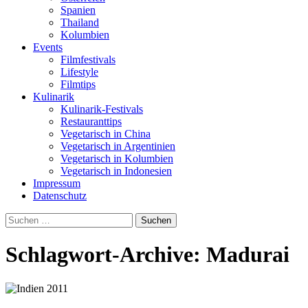
Spanien
Thailand
Kolumbien
Events
Filmfestivals
Lifestyle
Filmtips
Kulinarik
Kulinarik-Festivals
Restauranttips
Vegetarisch in China
Vegetarisch in Argentinien
Vegetarisch in Kolumbien
Vegetarisch in Indonesien
Impressum
Datenschutz
Suchen
nach:
Schlagwort-Archive: Madurai