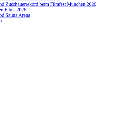
 und Zuschauerrekord beim Filmfest München 2026
en Films 2026
ood Sauna Arena
n