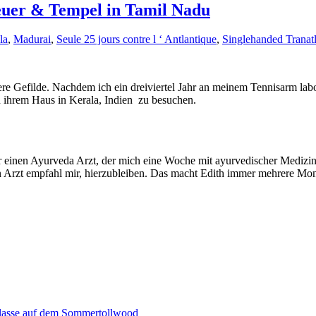
teuer & Tempel in Tamil Nadu
la
,
Madurai
,
Seule 25 jours contre l ‘ Antlantique
,
Singlehanded Tranat
 Gefilde. Nachdem ich ein dreiviertel Jahr an meinem Tennisarm labori
in ihrem Haus in Kerala, Indien zu besuchen.
r einen Ayurveda Arzt, der mich eine Woche mit ayurvedischer Medizi
zt empfahl mir, hierzubleiben. Das macht Edith immer mehrere Monate 
aklasse auf dem Sommertollwood