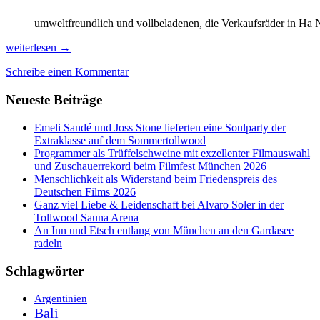
umweltfreundlich und vollbeladenen, die Verkaufsräder in Ha 
Vietnam
weiterlesen
→
nach
Schreibe einen Kommentar
23
Jahren:
Neueste Beiträge
modern,
feierwütig,
abgasschwanger
Emeli Sandé und Joss Stone lieferten eine Soulparty der
&
Extraklasse auf dem Sommertollwood
ausgebucht!
Programmer als Trüffelschweine mit exzellenter Filmauswahl
und Zuschauerrekord beim Filmfest München 2026
Menschlichkeit als Widerstand beim Friedenspreis des
Deutschen Films 2026
Ganz viel Liebe & Leidenschaft bei Alvaro Soler in der
Tollwood Sauna Arena
An Inn und Etsch entlang von München an den Gardasee
radeln
Schlagwörter
Argentinien
Bali