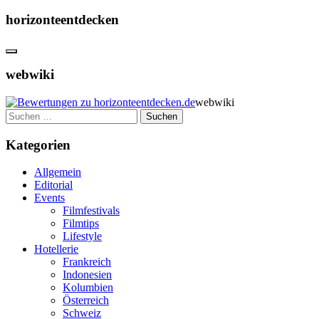
horizonteentdecken
webwiki
webwiki
Suchen
nach:
Kategorien
Allgemein
Editorial
Events
Filmfestivals
Filmtips
Lifestyle
Hotellerie
Frankreich
Indonesien
Kolumbien
Österreich
Schweiz