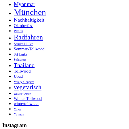
Myanmar
München
Nachhaltigkeit
Oktoberfest
Plastik
Radfahren
Sandra Hüller
Sommer-Tollwood
Sri Lanka
Sulavesie
Thailand
Tollwood
Ubud
Valery Gergiev
vegetarisch
waves4water
Winter-Tollwood
wintertollwood
Yoga
Yunnan
Instagram