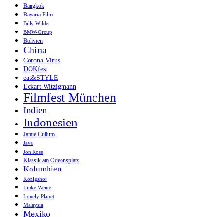
Bangkok
Bavaria Film
Billy Wilder
BMW-Group
Bolivien
China
Corona-Virus
DOKfest
eat&STYLE
Eckart Witzigmann
Filmfest München
Indien
Indonesien
Jamie Cullum
Java
Jon Rose
Klassik am Odeonsplatz
Kolumbien
Königshof
Linke Weine
Lonely Planet
Malaysia
Mexiko