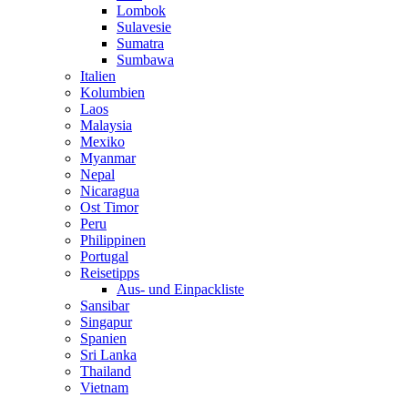
Lombok
Sulavesie
Sumatra
Sumbawa
Italien
Kolumbien
Laos
Malaysia
Mexiko
Myanmar
Nepal
Nicaragua
Ost Timor
Peru
Philippinen
Portugal
Reisetipps
Aus- und Einpackliste
Sansibar
Singapur
Spanien
Sri Lanka
Thailand
Vietnam