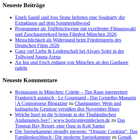
Neueste Beiträge
Emeli Sandé und Joss Stone lieferten eine Soulparty der
Extraklasse auf dem Sommertollwood
Programmer als Trüffelschweine mit exzellenter Filmauswahl
und Zuschauerrekord beim Filmfest München 2026
Menschlichkeit als Widerstand beim Friedenspreis des
Deutschen Films 2026
Ganz viel Liebe & Leidenschaft bei Alvaro Soler in der
Tollwood Sauna Arena
An Inn und Etsch entlang von München an den Gardasee
radeln
Neueste Kommentare
Restaurants in München: Colette – Tim Raue interpretiert
Frankreich asiatisch · Le Gourmand - Das Genießer-Magazin
| A Connoisseur Blogazine
zu
Champagner, Wein und
kulinarische Genüsse versüßen den November-Blues
Welche Insel ist die Schönste in der Thailändischen
Andamanen-See? | www.horizonteentdecken.de
zu
Das
Tongsai Bay Resort, eine Oase in Koh Samui
Die Speisekammer proudly presents: “Organic Cooking”. Das
Familienkochbuch | Die moderne Speisekammer
zu
Genuß,