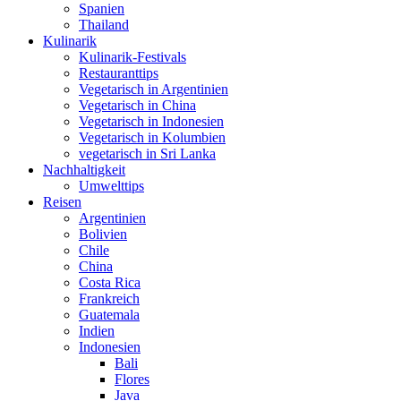
Spanien
Thailand
Kulinarik
Kulinarik-Festivals
Restauranttips
Vegetarisch in Argentinien
Vegetarisch in China
Vegetarisch in Indonesien
Vegetarisch in Kolumbien
vegetarisch in Sri Lanka
Nachhaltigkeit
Umwelttips
Reisen
Argentinien
Bolivien
Chile
China
Costa Rica
Frankreich
Guatemala
Indien
Indonesien
Bali
Flores
Java