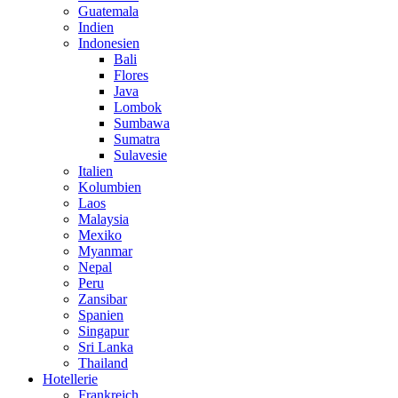
Guatemala
Indien
Indonesien
Bali
Flores
Java
Lombok
Sumbawa
Sumatra
Sulavesie
Italien
Kolumbien
Laos
Malaysia
Mexiko
Myanmar
Nepal
Peru
Zansibar
Spanien
Singapur
Sri Lanka
Thailand
Hotellerie
Frankreich