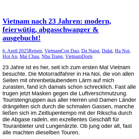
Vietnam nach 23 Jahren: modern,
feierwütig, abgasschwanger &
ausgebucht!
6. April 2025
Reisen
,
Vietnam
Con Dao
,
Da Nang
,
Dalat
,
Ha Noi
,
Hoi An
,
Mai Chau
,
Nha Trang
,
Vietnam
Doris
23 Jahre ist es her, seit ich zum ersten Mal Vietnam
besuchte. Die Motorradfahrer in Ha Noi, die von allen
Seiten mit ohrenbetäubendem Lärm auf mich
zurasten, fand ich damals schon schrecklich. Fast alle
trugen jetzt Masken gegen die Luftverschmutzung.
Touristengruppen aus aller Herren und Damen Länder
drängelten sich durch die schmalen Gassen, manche
ließen sich im Zeitlupentempo mit der Rikscha durch
die Abgase radeln, ein exzellentes Geschäft für
Touranbieter und Lungenärzte. Ob jung oder alt, fast
alle machten dieselben Touren.