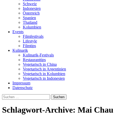
Schweiz
Indonesien
Österreich
Spanien
Thailand
Kolumbien
Events
Filmfestivals
Lifestyle
Filmtips
Kulinarik
Kulinarik-Festivals
Restauranttips
Vegetarisch in China
Vegetarisch in Argentinien
Vegetarisch in Kolumbien
Vegetarisch in Indonesien
Impressum
Datenschutz
Suchen
nach:
Schlagwort-Archive: Mai Chau