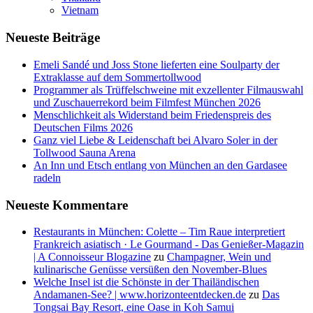
Vietnam
Neueste Beiträge
Emeli Sandé und Joss Stone lieferten eine Soulparty der
Extraklasse auf dem Sommertollwood
Programmer als Trüffelschweine mit exzellenter Filmauswahl
und Zuschauerrekord beim Filmfest München 2026
Menschlichkeit als Widerstand beim Friedenspreis des
Deutschen Films 2026
Ganz viel Liebe & Leidenschaft bei Alvaro Soler in der
Tollwood Sauna Arena
An Inn und Etsch entlang von München an den Gardasee
radeln
Neueste Kommentare
Restaurants in München: Colette – Tim Raue interpretiert
Frankreich asiatisch · Le Gourmand - Das Genießer-Magazin
| A Connoisseur Blogazine
zu
Champagner, Wein und
kulinarische Genüsse versüßen den November-Blues
Welche Insel ist die Schönste in der Thailändischen
Andamanen-See? | www.horizonteentdecken.de
zu
Das
Tongsai Bay Resort, eine Oase in Koh Samui