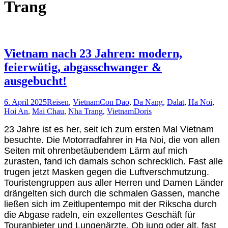
Trang
Vietnam nach 23 Jahren: modern,
feierwütig, abgasschwanger &
ausgebucht!
6. April 2025
Reisen
,
Vietnam
Con Dao
,
Da Nang
,
Dalat
,
Ha Noi
,
Hoi An
,
Mai Chau
,
Nha Trang
,
Vietnam
Doris
23 Jahre ist es her, seit ich zum ersten Mal Vietnam
besuchte. Die Motorradfahrer in Ha Noi, die von allen
Seiten mit ohrenbetäubendem Lärm auf mich
zurasten, fand ich damals schon schrecklich. Fast alle
trugen jetzt Masken gegen die Luftverschmutzung.
Touristengruppen aus aller Herren und Damen Länder
drängelten sich durch die schmalen Gassen, manche
ließen sich im Zeitlupentempo mit der Rikscha durch
die Abgase radeln, ein exzellentes Geschäft für
Touranbieter und Lungenärzte. Ob jung oder alt, fast