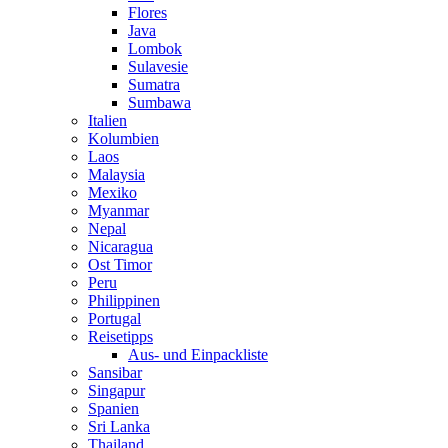
Flores
Java
Lombok
Sulavesie
Sumatra
Sumbawa
Italien
Kolumbien
Laos
Malaysia
Mexiko
Myanmar
Nepal
Nicaragua
Ost Timor
Peru
Philippinen
Portugal
Reisetipps
Aus- und Einpackliste
Sansibar
Singapur
Spanien
Sri Lanka
Thailand