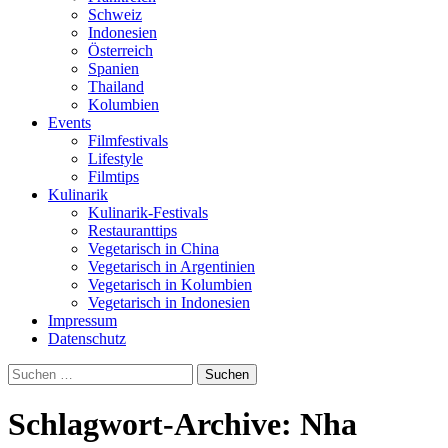
Schweiz
Indonesien
Österreich
Spanien
Thailand
Kolumbien
Events
Filmfestivals
Lifestyle
Filmtips
Kulinarik
Kulinarik-Festivals
Restauranttips
Vegetarisch in China
Vegetarisch in Argentinien
Vegetarisch in Kolumbien
Vegetarisch in Indonesien
Impressum
Datenschutz
Suchen
nach:
Schlagwort-Archive: Nha