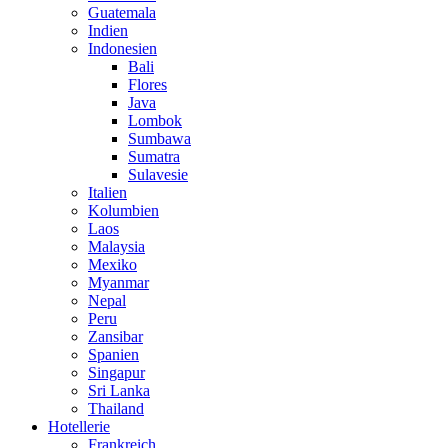
Guatemala
Indien
Indonesien
Bali
Flores
Java
Lombok
Sumbawa
Sumatra
Sulavesie
Italien
Kolumbien
Laos
Malaysia
Mexiko
Myanmar
Nepal
Peru
Zansibar
Spanien
Singapur
Sri Lanka
Thailand
Hotellerie
Frankreich