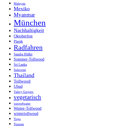
Malaysia
Mexiko
Myanmar
München
Nachhaltigkeit
Oktoberfest
Plastik
Radfahren
Sandra Hüller
Sommer-Tollwood
Sri Lanka
Sulavesie
Thailand
Tollwood
Ubud
Valery Gergiev
vegetarisch
waves4water
Winter-Tollwood
wintertollwood
Yoga
Yunnan