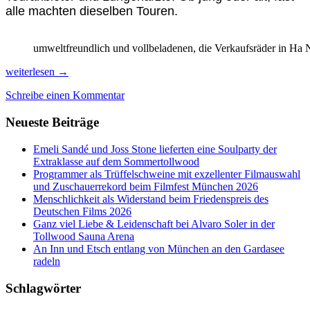
alle machten dieselben Touren.
umweltfreundlich und vollbeladenen, die Verkaufsräder in Ha 
Vietnam
weiterlesen
→
nach
Schreibe einen Kommentar
23
Jahren:
Neueste Beiträge
modern,
feierwütig,
abgasschwanger
Emeli Sandé und Joss Stone lieferten eine Soulparty der
&
Extraklasse auf dem Sommertollwood
ausgebucht!
Programmer als Trüffelschweine mit exzellenter Filmauswahl
und Zuschauerrekord beim Filmfest München 2026
Menschlichkeit als Widerstand beim Friedenspreis des
Deutschen Films 2026
Ganz viel Liebe & Leidenschaft bei Alvaro Soler in der
Tollwood Sauna Arena
An Inn und Etsch entlang von München an den Gardasee
radeln
Schlagwörter