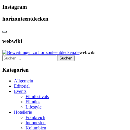
Instagram
horizonteentdecken
webwiki
webwiki
Suchen
nach:
Kategorien
Allgemein
Editorial
Events
Filmfestivals
Filmtips
Lifestyle
Hotellerie
Frankreich
Indonesien
Kolumbien