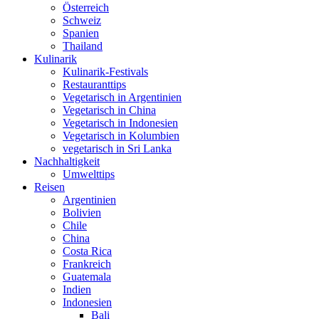
Österreich
Schweiz
Spanien
Thailand
Kulinarik
Kulinarik-Festivals
Restauranttips
Vegetarisch in Argentinien
Vegetarisch in China
Vegetarisch in Indonesien
Vegetarisch in Kolumbien
vegetarisch in Sri Lanka
Nachhaltigkeit
Umwelttips
Reisen
Argentinien
Bolivien
Chile
China
Costa Rica
Frankreich
Guatemala
Indien
Indonesien
Bali