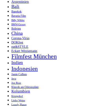
Argentinien
Bali
Bangkok
Bavaria Film
Billy Wilder
BMW-Group
Bolivien
China
Corona-Virus
DOKfest
eat&STYLE
Eckart Witzigmann
Filmfest München
Indien
Indonesien
Jamie Cullum
Java
Jon Rose
Klassik am Odeonsplatz
Kolumbien
Königshof
Linke Weine
Lonely Planet