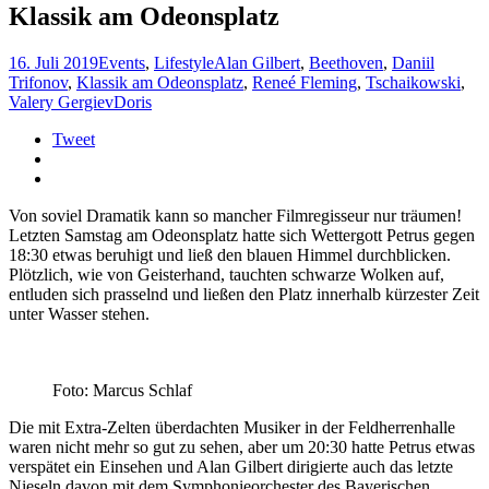
Klassik am Odeonsplatz
16. Juli 2019
Events
,
Lifestyle
Alan Gilbert
,
Beethoven
,
Daniil
Trifonov
,
Klassik am Odeonsplatz
,
Reneé Fleming
,
Tschaikowski
,
Valery Gergiev
Doris
Tweet
Von soviel Dramatik kann so mancher Filmregisseur nur träumen!
Letzten Samstag am Odeonsplatz hatte sich Wettergott Petrus gegen
18:30 etwas beruhigt und ließ den blauen Himmel durchblicken.
Plötzlich, wie von Geisterhand, tauchten schwarze Wolken auf,
entluden sich prasselnd und ließen den Platz innerhalb kürzester Zeit
unter Wasser stehen.
Foto: Marcus Schlaf
Die mit Extra-Zelten überdachten Musiker in der Feldherrenhalle
waren nicht mehr so gut zu sehen, aber um 20:30 hatte Petrus etwas
verspätet ein Einsehen und Alan Gilbert dirigierte auch das letzte
Nieseln davon mit dem Symphonieorchester des Bayerischen