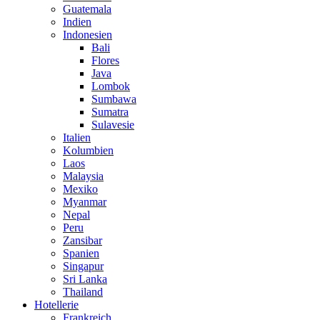
Guatemala
Indien
Indonesien
Bali
Flores
Java
Lombok
Sumbawa
Sumatra
Sulavesie
Italien
Kolumbien
Laos
Malaysia
Mexiko
Myanmar
Nepal
Peru
Zansibar
Spanien
Singapur
Sri Lanka
Thailand
Hotellerie
Frankreich