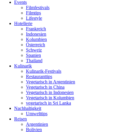
Events
Filmfestivals
Filmtips
Lifestyle
Hotellerie
Frankreich
Indonesien
Kolumbien
Österreich
Schweiz
Spanien
Thailand
Kulinarik
Kulinarik-Festivals
Restauranttips
Vegetarisch in Argentinien
Vegetarisch in China
Vegetarisch in Indonesien
Vegetarisch in Kolumbien
vegetarisch in Sri Lanka
Nachhaltigkeit
Umwelttips
Reisen
Argentinien
Bolivien