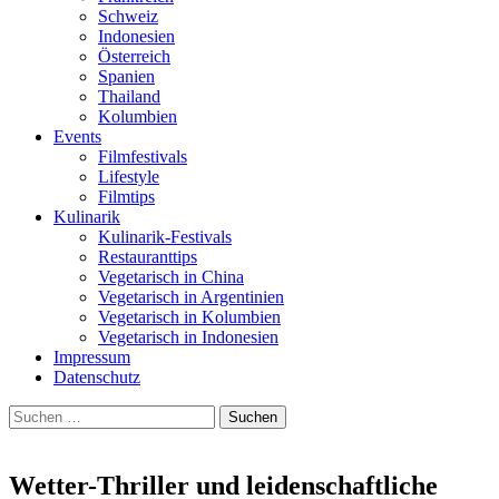
Schweiz
Indonesien
Österreich
Spanien
Thailand
Kolumbien
Events
Filmfestivals
Lifestyle
Filmtips
Kulinarik
Kulinarik-Festivals
Restauranttips
Vegetarisch in China
Vegetarisch in Argentinien
Vegetarisch in Kolumbien
Vegetarisch in Indonesien
Impressum
Datenschutz
Suchen
nach:
Wetter-Thriller und leidenschaftliche