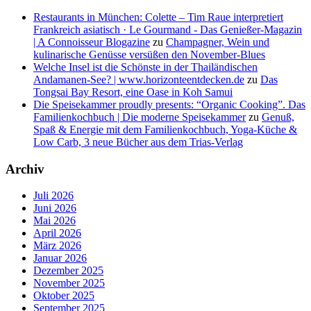
Restaurants in München: Colette – Tim Raue interpretiert
Frankreich asiatisch · Le Gourmand - Das Genießer-Magazin
| A Connoisseur Blogazine
zu
Champagner, Wein und
kulinarische Genüsse versüßen den November-Blues
Welche Insel ist die Schönste in der Thailändischen
Andamanen-See? | www.horizonteentdecken.de
zu
Das
Tongsai Bay Resort, eine Oase in Koh Samui
Die Speisekammer proudly presents: “Organic Cooking”. Das
Familienkochbuch | Die moderne Speisekammer
zu
Genuß,
Spaß & Energie mit dem Familienkochbuch, Yoga-Küche &
Low Carb, 3 neue Bücher aus dem Trias-Verlag
Archiv
Juli 2026
Juni 2026
Mai 2026
April 2026
März 2026
Januar 2026
Dezember 2025
November 2025
Oktober 2025
September 2025