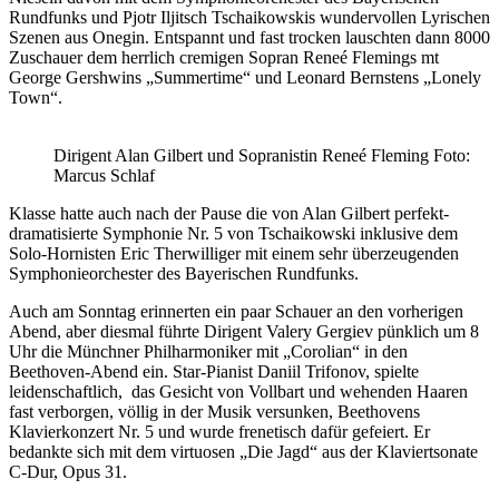
Rundfunks und Pjotr Iljitsch Tschaikowskis wundervollen Lyrischen
Szenen aus Onegin. Entspannt und fast trocken lauschten dann 8000
Zuschauer dem herrlich cremigen Sopran Reneé Flemings mt
George Gershwins „Summertime“ und Leonard Bernstens „Lonely
Town“.
Dirigent Alan Gilbert und Sopranistin Reneé Fleming Foto:
Marcus Schlaf
Klasse hatte auch nach der Pause die von Alan Gilbert perfekt-
dramatisierte Symphonie Nr. 5 von Tschaikowski inklusive dem
Solo-Hornisten Eric Therwilliger mit einem sehr überzeugenden
Symphonieorchester des Bayerischen Rundfunks.
Auch am Sonntag erinnerten ein paar Schauer an den vorherigen
Abend, aber diesmal führte Dirigent Valery Gergiev pünklich um 8
Uhr die Münchner Philharmoniker mit „Corolian“ in den
Beethoven-Abend ein. Star-Pianist Daniil Trifonov, spielte
leidenschaftlich, das Gesicht von Vollbart und wehenden Haaren
fast verborgen, völlig in der Musik versunken, Beethovens
Klavierkonzert Nr. 5 und wurde frenetisch dafür gefeiert. Er
bedankte sich mit dem virtuosen „Die Jagd“ aus der Klaviertsonate
C-Dur, Opus 31.