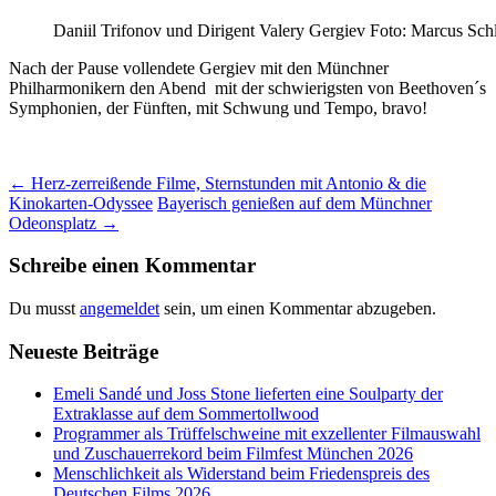
Daniil Trifonov und Dirigent Valery Gergiev Foto: Marcus Sch
Nach der Pause vollendete Gergiev mit den Münchner
Philharmonikern den Abend mit der schwierigsten von Beethoven´s
Symphonien, der Fünften, mit Schwung und Tempo, bravo!
Beitrags-
←
Herz-zerreißende Filme, Sternstunden mit Antonio & die
Kinokarten-Odyssee
Bayerisch genießen auf dem Münchner
Navigation
Odeonsplatz
→
Schreibe einen Kommentar
Du musst
angemeldet
sein, um einen Kommentar abzugeben.
Neueste Beiträge
Emeli Sandé und Joss Stone lieferten eine Soulparty der
Extraklasse auf dem Sommertollwood
Programmer als Trüffelschweine mit exzellenter Filmauswahl
und Zuschauerrekord beim Filmfest München 2026
Menschlichkeit als Widerstand beim Friedenspreis des
Deutschen Films 2026