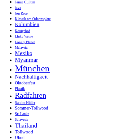
Jamie Cullum
Java
Jon Rose
Klassik am Odeonsplatz
Kolumbien
Königshof
Linke Weine
Lonely Planet
Malaysia
Mexiko
Myanmar
München
Nachhaltigkeit
Oktoberfest
Plastik
Radfahren
Sandra Hüller
Sommer-Tollwood
Sri Lanka
Sulavesie
Thailand
Tollwood
Ubud