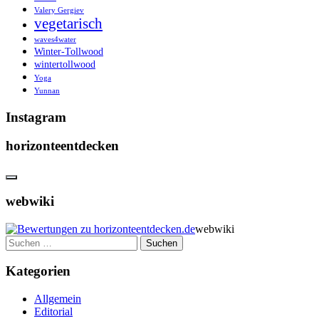
Valery Gergiev
vegetarisch
waves4water
Winter-Tollwood
wintertollwood
Yoga
Yunnan
Instagram
horizonteentdecken
webwiki
webwiki
Suchen
nach:
Kategorien
Allgemein
Editorial