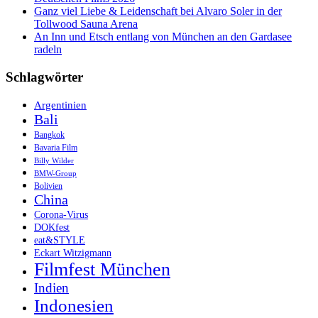
Ganz viel Liebe & Leidenschaft bei Alvaro Soler in der
Tollwood Sauna Arena
An Inn und Etsch entlang von München an den Gardasee
radeln
Schlagwörter
Argentinien
Bali
Bangkok
Bavaria Film
Billy Wilder
BMW-Group
Bolivien
China
Corona-Virus
DOKfest
eat&STYLE
Eckart Witzigmann
Filmfest München
Indien
Indonesien