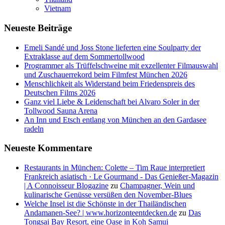
Vietnam
Neueste Beiträge
Emeli Sandé und Joss Stone lieferten eine Soulparty der
Extraklasse auf dem Sommertollwood
Programmer als Trüffelschweine mit exzellenter Filmauswahl
und Zuschauerrekord beim Filmfest München 2026
Menschlichkeit als Widerstand beim Friedenspreis des
Deutschen Films 2026
Ganz viel Liebe & Leidenschaft bei Alvaro Soler in der
Tollwood Sauna Arena
An Inn und Etsch entlang von München an den Gardasee
radeln
Neueste Kommentare
Restaurants in München: Colette – Tim Raue interpretiert
Frankreich asiatisch · Le Gourmand - Das Genießer-Magazin
| A Connoisseur Blogazine
zu
Champagner, Wein und
kulinarische Genüsse versüßen den November-Blues
Welche Insel ist die Schönste in der Thailändischen
Andamanen-See? | www.horizonteentdecken.de
zu
Das
Tongsai Bay Resort, eine Oase in Koh Samui