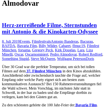
Almodovar
Herz-zerreißende Filme, Sternstunden
mit Antonio & die Kinokarten-Odyssee
8. Juli 2019
Events
,
Filmfestivals
Antonio Banderas
,
Bacurau
,
BAFDA
,
Bavaria Film
,
Billy Wilder
,
Cabaret
,
ffmuc19
,
Filmfest
München
,
forsama
,
Gregory Peck
,
Kirk Douglas
,
Lara
,
Liza
Minelli
,
Oscar
,
Oscarnominiert
,
Pedro Almodovar
,
Robert Redford
,
Something Stupid
,
Steve McQueen
,
Wolfgang Peterson
Doris
Über 30 Grad war die perfekte Temperatur, um sich bei tollen
Filmen auf dem
37. Filmfest München
in den Kinos abzukühlen.
Anschließend oder zwischendurch tauchte die Frage auf, welcher
Empfang oder welche Party eignet sich am besten zum
kommunikativen Austausch? Bei 150 Rahmenveranstaltungen fiel
die Wahl schwer. Mein Vorschlag, im nächsten Jahr statt in
Schweiß, in der Isar zu baden und die Empfänge dorthin zu
verlegen, kam bei den Gästen gut an.
Zu den schönsten gehörte die 100 Jahr-Feier der
Bavaria Film
.