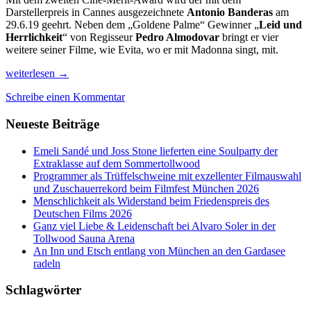
Darstellerpreis in Cannes ausgezeichnete
Antonio Banderas
am
29.6.19 geehrt. Neben dem „Goldene Palme“ Gewinner „
Leid und
Herrlichkeit
“ von Regisseur
Pedro Almodovar
bringt er vier
weitere seiner Filme, wie Evita, wo er mit Madonna singt, mit.
Welche
weiterlesen
→
Film-
Schreibe einen Kommentar
Highlights
bietet
Neueste Beiträge
das
Filmfest
München
Emeli Sandé und Joss Stone lieferten eine Soulparty der
2019?
Extraklasse auf dem Sommertollwood
Programmer als Trüffelschweine mit exzellenter Filmauswahl
und Zuschauerrekord beim Filmfest München 2026
Menschlichkeit als Widerstand beim Friedenspreis des
Deutschen Films 2026
Ganz viel Liebe & Leidenschaft bei Alvaro Soler in der
Tollwood Sauna Arena
An Inn und Etsch entlang von München an den Gardasee
radeln
Schlagwörter