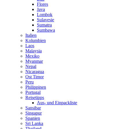
Flores
Java
Lombok
Sulavesie
Sumatra
Sumbawa
Italien
Kolumbien
Laos
Malaysia
Mexiko
Myanmar
Nepal
Nicaragua
Ost Timor
Peru
Philippinen
Portugal
Reisetipps
Aus- und Einpackliste
Sansibar
Singapur
Spanien
Sri Lanka
Thailand