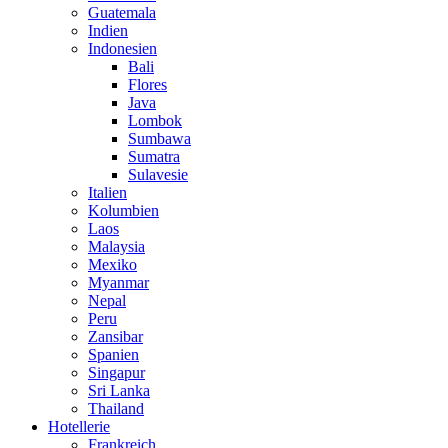
Guatemala
Indien
Indonesien
Bali
Flores
Java
Lombok
Sumbawa
Sumatra
Sulavesie
Italien
Kolumbien
Laos
Malaysia
Mexiko
Myanmar
Nepal
Peru
Zansibar
Spanien
Singapur
Sri Lanka
Thailand
Hotellerie
Frankreich