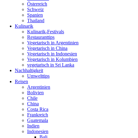
Österreich
Schweiz
Spanien
Thailand
Kulinarik
Kulinarik-Festivals
Restauranttips
Vegetarisch in Argentinien
Vegetarisch in China
Vegetarisch in Indonesien
Vegetarisch in Kolumbien
vegetarisch in Sri Lanka
Nachhaltigkeit
Umwelttips
Reisen
Argentinien
Bolivien
Chile
China
Costa Rica
Frankreich
Guatemala
Indien
Indonesien
Bali