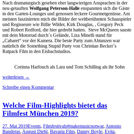
Nach dramaturgisch gesehen eher langwierigen Ansprachen in der
neu-getauften
Wolfgang Peterson-Halle
enspannten sich die Gäste
in den Garten-Lounges und genossen leckere Gourmetgenüsse. Am
meisten faszinierten mich die Bilder der weltberühmten Schauspieler
und Regisseure wie Billie Wilder, Kirk Douglas, , Gregory Peck
und Robert Redford, die hier gedreht hatten. Steve McQueen sauste
mit dem Motorrad durch´s Gelände, Liza Minelli stand für
„Cabaret“ vor der Kamera. Die beste Party zum Abtanzen war
natürlich die Something Stupid Party von Christian Becker`s
Ratpack Film in den Eisbachstudios.
Corinna Harfouch als Lara und Tom Schilling als ihr Sohn
Herz-
weiterlesen
→
zerreißende
Schreibe einen Kommentar
Filme,
Sternstunden
mit
Antonio
Welche Film-Highlights bietet das
&
Filmfest München 2019?
die
Kinokarten-
Odyssee
27. Mai 2019
Events
,
Filmfestivals
#makemusicnotwar
,
Antonio
Banderas
,
August Diehl
,
Bavaria Film
,
Danny Boyle
,
Evita
,