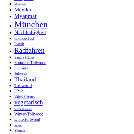
Malaysia
Mexiko
Myanmar
München
Nachhaltigkeit
Oktoberfest
Plastik
Radfahren
Sandra Hüller
Sommer-Tollwood
Sri Lanka
Sulavesie
Thailand
Tollwood
Ubud
Valery Gergiev
vegetarisch
waves4water
Winter-Tollwood
wintertollwood
Yoga
Yunnan