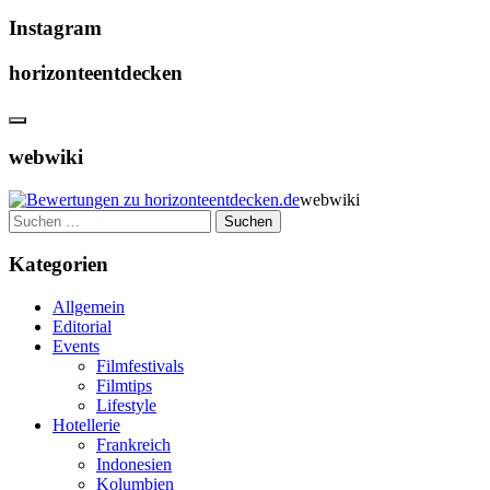
Instagram
horizonteentdecken
webwiki
webwiki
Suchen
nach:
Kategorien
Allgemein
Editorial
Events
Filmfestivals
Filmtips
Lifestyle
Hotellerie
Frankreich
Indonesien
Kolumbien