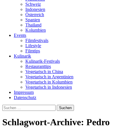
Schweiz
Indonesien
Österreich
Spanien
Thailand
Kolumbien
Events
Filmfestivals
Lifestyle
Filmtips
Kulinarik
Kulinarik-Festivals
Restauranttips
Vegetarisch in China
Vegetarisch in Argentinien
Vegetarisch in Kolumbien
Vegetarisch in Indonesien
Impressum
Datenschutz
Suchen
nach:
Schlagwort-Archive: Pedro