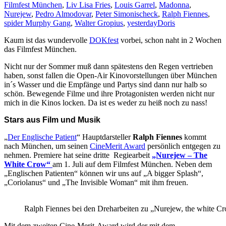
Filmfest München
,
Liv Lisa Fries
,
Louis Garrel
,
Madonna
,
Nurejew
,
Pedro Almodovar
,
Peter Simonischeck
,
Ralph Fiennes
,
spider Murphy Gang
,
Walter Gropius
,
yesterday
Doris
Kaum ist das wundervolle
DOKfest
vorbei, schon naht in 2 Wochen
das Filmfest München.
Nicht nur der Sommer muß dann spätestens den Regen vertrieben
haben, sonst fallen die Open-Air Kinovorstellungen über München
in´s Wasser und die Empfänge und Partys sind dann nur halb so
schön. Bewegende Filme und ihre Protagonisten werden nicht nur
mich in die Kinos locken. Da ist es weder zu heiß noch zu nass!
Stars aus Film und Musik
„
Der Englische Patient
“ Hauptdarsteller
Ralph Fiennes
kommt
nach München, um seinen
CineMerit Award
persönlich entgegen zu
nehmen. Premiere hat seine dritte Regiearbeit
„Nurejew – The
White Crow“
am 1. Juli auf dem Filmfest München. Neben dem
„Englischen Patienten“ können wir uns auf „A bigger Splash“,
„Coriolanus“ und „The Invisible Woman“ mit ihm freuen.
Ralph Fiennes bei den Dreharbeiten zu „Nurejew, the white C
Mit dem zweiten Cine-Merit-Award wird der mit dem