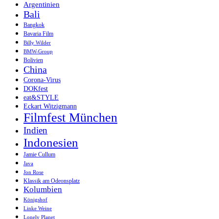
Argentinien
Bali
Bangkok
Bavaria Film
Billy Wilder
BMW-Group
Bolivien
China
Corona-Virus
DOKfest
eat&STYLE
Eckart Witzigmann
Filmfest München
Indien
Indonesien
Jamie Cullum
Java
Jon Rose
Klassik am Odeonsplatz
Kolumbien
Königshof
Linke Weine
Lonely Planet