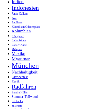
Indien
Indonesien
Jamie Cullum
Java
Jon Rose
Klassik am Odeonsplatz
Kolumbien
Königshof
Linke Weine
Lonely Planet
Malaysia
Mexiko
Myanmar
München
Nachhaltigkeit
Oktoberfest
Plastik
Radfahren
Sandra Hüller
Sommer-Tollwood
Sri Lanka
Sulavesie