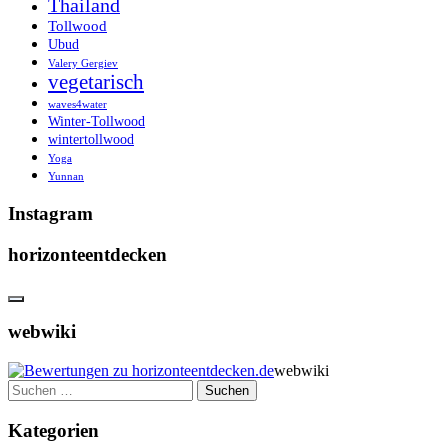
Thailand
Tollwood
Ubud
Valery Gergiev
vegetarisch
waves4water
Winter-Tollwood
wintertollwood
Yoga
Yunnan
Instagram
horizonteentdecken
webwiki
webwiki
Suchen
nach:
Kategorien