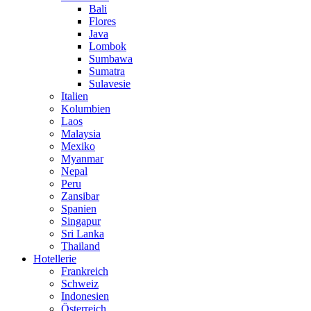
Bali
Flores
Java
Lombok
Sumbawa
Sumatra
Sulavesie
Italien
Kolumbien
Laos
Malaysia
Mexiko
Myanmar
Nepal
Peru
Zansibar
Spanien
Singapur
Sri Lanka
Thailand
Hotellerie
Frankreich
Schweiz
Indonesien
Österreich