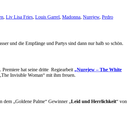
en
,
Liv Lisa Fries
,
Louis Garrel
,
Madonna
,
Nurejew
,
Pedro
sser und die Empfänge und Partys sind dann nur halb so schön.
 Premiere hat seine dritte Regiearbeit
„Nurejew – The White
„The Invisible Woman“ mit ihm freuen.
en dem „Goldene Palme“ Gewinner „
Leid und Herrlichkeit
“ von