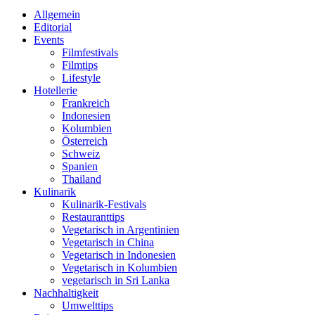
Allgemein
Editorial
Events
Filmfestivals
Filmtips
Lifestyle
Hotellerie
Frankreich
Indonesien
Kolumbien
Österreich
Schweiz
Spanien
Thailand
Kulinarik
Kulinarik-Festivals
Restauranttips
Vegetarisch in Argentinien
Vegetarisch in China
Vegetarisch in Indonesien
Vegetarisch in Kolumbien
vegetarisch in Sri Lanka
Nachhaltigkeit
Umwelttips