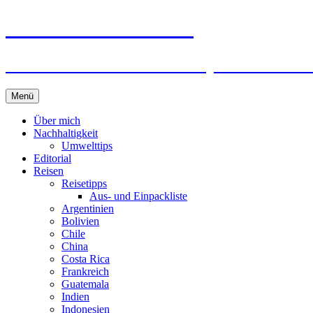
horizonteentdecken
Geschichten und Geheim-Tips über Nachhal
Springe
Menü
zum
Inhalt
Über mich
Nachhaltigkeit
Umwelttips
Editorial
Reisen
Reisetipps
Aus- und Einpackliste
Argentinien
Bolivien
Chile
China
Costa Rica
Frankreich
Guatemala
Indien
Indonesien