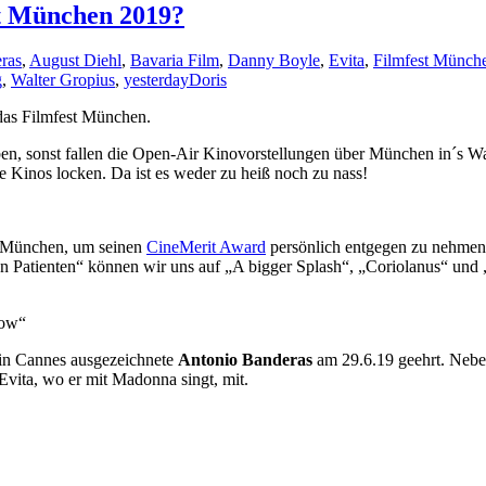
st München 2019?
ras
,
August Diehl
,
Bavaria Film
,
Danny Boyle
,
Evita
,
Filmfest Münch
g
,
Walter Gropius
,
yesterday
Doris
das Filmfest München.
n, sonst fallen die Open-Air Kinovorstellungen über München in´s Wa
 Kinos locken. Da ist es weder zu heiß noch zu nass!
München, um seinen
CineMerit Award
persönlich entgegen zu nehmen.
 Patienten“ können wir uns auf „A bigger Splash“, „Coriolanus“ und 
row“
 in Cannes ausgezeichnete
Antonio Banderas
am 29.6.19 geehrt. Neb
 Evita, wo er mit Madonna singt, mit.