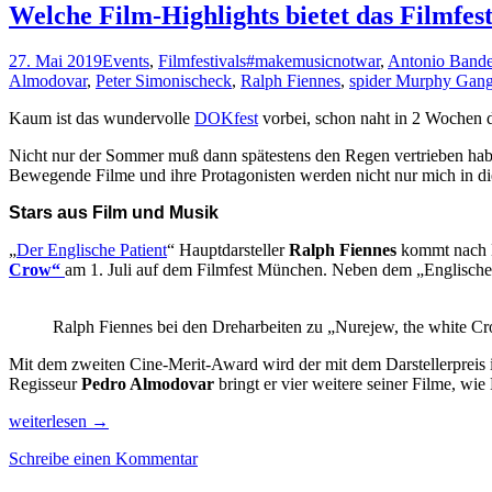
Welche Film-Highlights bietet das Filmfe
27. Mai 2019
Events
,
Filmfestivals
#makemusicnotwar
,
Antonio Bande
Almodovar
,
Peter Simonischeck
,
Ralph Fiennes
,
spider Murphy Gan
Kaum ist das wundervolle
DOKfest
vorbei, schon naht in 2 Wochen 
Nicht nur der Sommer muß dann spätestens den Regen vertrieben habe
Bewegende Filme und ihre Protagonisten werden nicht nur mich in die
Stars aus Film und Musik
„
Der Englische Patient
“ Hauptdarsteller
Ralph Fiennes
kommt nach 
Crow“
am 1. Juli auf dem Filmfest München. Neben dem „Englischen
Ralph Fiennes bei den Dreharbeiten zu „Nurejew, the white C
Mit dem zweiten Cine-Merit-Award wird der mit dem Darstellerpreis
Regisseur
Pedro Almodovar
bringt er vier weitere seiner Filme, wie
Welche
weiterlesen
→
Film-
Schreibe einen Kommentar
Highlights
bietet