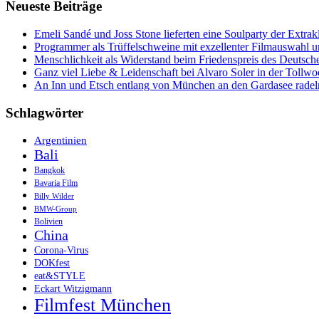
Neueste Beiträge
das
Filmfest
München
Emeli Sandé und Joss Stone lieferten eine Soulparty der Extr
2019?
Programmer als Trüffelschweine mit exzellenter Filmauswahl
Menschlichkeit als Widerstand beim Friedenspreis des Deutsch
Ganz viel Liebe & Leidenschaft bei Alvaro Soler in der Tollw
An Inn und Etsch entlang von München an den Gardasee radel
Schlagwörter
Argentinien
Bali
Bangkok
Bavaria Film
Billy Wilder
BMW-Group
Bolivien
China
Corona-Virus
DOKfest
eat&STYLE
Eckart Witzigmann
Filmfest München