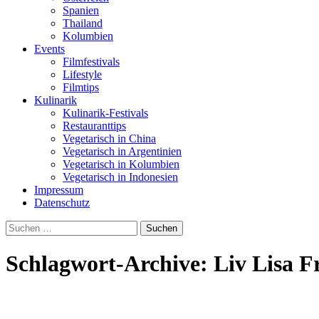
Spanien
Thailand
Kolumbien
Events
Filmfestivals
Lifestyle
Filmtips
Kulinarik
Kulinarik-Festivals
Restauranttips
Vegetarisch in China
Vegetarisch in Argentinien
Vegetarisch in Kolumbien
Vegetarisch in Indonesien
Impressum
Datenschutz
Suchen
nach:
Schlagwort-Archive: Liv Lisa Fr